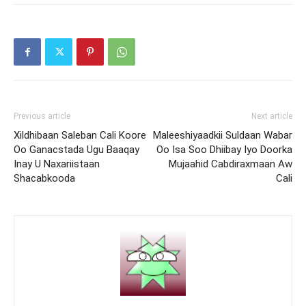
Previous article
Next article
Xildhibaan Saleban Cali Koore
Maleeshiyaadkii Suldaan Wabar
Oo Ganacstada Ugu Baaqay
Oo Isa Soo Dhiibay Iyo Doorka
Inay U Naxariistaan
Mujaahid Cabdiraxmaan Aw
Shacabkooda
Cali