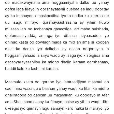
oo madaxweynaha ama hoggaamiyaha dalku uu yahay
qofka laga filayo in qorshayaashii cusbaa ee lagu doortay
ay ka imanayeen maskaxdiisa iyo ta dadka ku xeeran ee
uu isagu miirayo, qorshayaashaasina ay yihiin kuwo
miisaan leh oo taabanaya ganacsiga, arrimaha bulshada,
diblumaasiyadda, aminga iyo difaaca, siyaasadda iyo
dhinac kasta oo dowladnimada ka mid ah ama si kooban
masiirka dadka iyo dalkaba, ay qasab noqonayso in
hoggaamiyahaas la siiyo waqti ay isaga iyo xisbigiisa ama
gacanyarayaashiisu ka midho dhalin karaan qorshahaas,
haddii kale ku fashilmi karaan.
Maamule kasta oo qorshe iyo istaraatijiyad maamul oo
cad lihina waxa uu u baahan yahay waqti ku filan ka midho
dhalintooda oo dabcan uu maqaalkani ku doodayo in Afar
ama Shan sano aanay ku filnayn, balse ay yihiin waqti dib-
u-eegis iyo qiimayn lagu samayn karo halka la marayo iyo