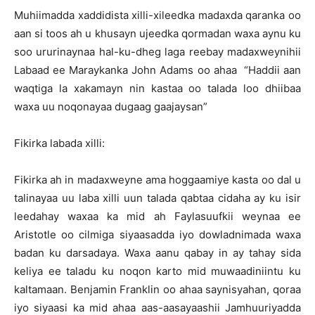
Muhiimadda xaddidista xilli-xileedka madaxda qaranka oo
aan si toos ah u khusayn ujeedka qormadan waxa aynu ku
soo ururinaynaa hal-ku-dheg laga reebay madaxweynihii
Labaad ee Maraykanka John Adams oo ahaa “Haddii aan
waqtiga la xakamayn nin kastaa oo talada loo dhiibaa
waxa uu noqonayaa dugaag gaajaysan”
Fikirka labada xilli:
Fikirka ah in madaxweyne ama hoggaamiye kasta oo dal u
talinayaa uu laba xilli uun talada qabtaa cidaha ay ku isir
leedahay waxaa ka mid ah Faylasuufkii weynaa ee
Aristotle oo cilmiga siyaasadda iyo dowladnimada waxa
badan ku darsadaya. Waxa aanu qabay in ay tahay sida
keliya ee taladu ku noqon karto mid muwaadiniintu ku
kaltamaan. Benjamin Franklin oo ahaa saynisyahan, qoraa
iyo siyaasi ka mid ahaa aas-aasayaashii Jamhuuriyadda