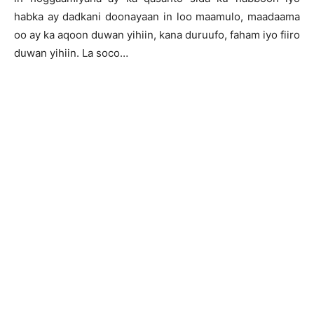
habka ay dadkani doonayaan in loo maamulo, maadaama
oo ay ka aqoon duwan yihiin, kana duruufo, faham iyo fiiro
duwan yihiin. La soco…