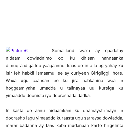
S
omaliland waxa ay qaadatay
nidaam dowladnimo oo ku dhisan hannaanka
dimuqraadiga loo yaaqaanno, kaas oo inta la og yahay ku
isir leh habkii ismaamul ee ay curiyeen Girigiiggii hore.
Waxa ugu caansan ee ku jira habkanina waa in
hoggaamiyaha umadda u talinayaa uu kursiga ku
yimaaddo doonista iyo doorashada dadka.
In kasta oo aanu nidaamkani ku dhamaystirmayn in
doorasho lagu yimaaddo kuraasta ugu sarraysa dowladda,
marar badanna ay taas kaba mudanaan karto hirgelinta