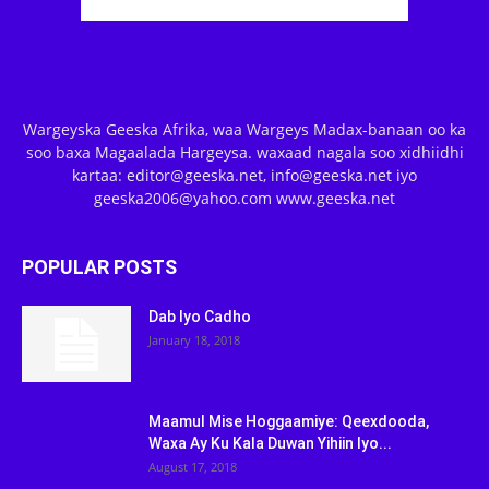
Wargeyska Geeska Afrika, waa Wargeys Madax-banaan oo ka
soo baxa Magaalada Hargeysa. waxaad nagala soo xidhiidhi
kartaa: editor@geeska.net, info@geeska.net iyo
geeska2006@yahoo.com www.geeska.net
POPULAR POSTS
Dab Iyo Cadho
January 18, 2018
Maamul Mise Hoggaamiye: Qeexdooda,
Waxa Ay Ku Kala Duwan Yihiin Iyo...
August 17, 2018