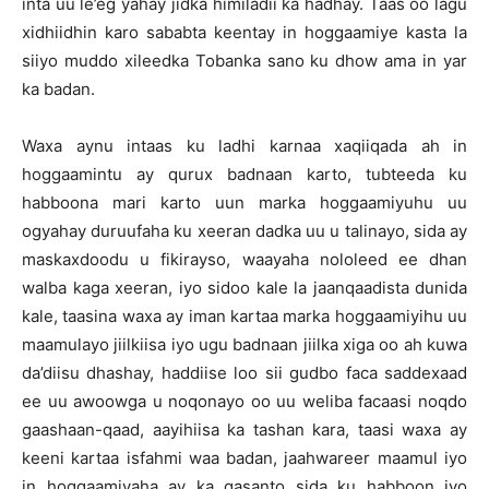
inta uu le’eg yahay jidka himiladii ka hadhay. Taas oo lagu
xidhiidhin karo sababta keentay in hoggaamiye kasta la
siiyo muddo xileedka Tobanka sano ku dhow ama in yar
ka badan.
Waxa aynu intaas ku ladhi karnaa xaqiiqada ah in
hoggaamintu ay qurux badnaan karto, tubteeda ku
habboona mari karto uun marka hoggaamiyuhu uu
ogyahay duruufaha ku xeeran dadka uu u talinayo, sida ay
maskaxdoodu u fikirayso, waayaha nololeed ee dhan
walba kaga xeeran, iyo sidoo kale la jaanqaadista dunida
kale, taasina waxa ay iman kartaa marka hoggaamiyihu uu
maamulayo jiilkiisa iyo ugu badnaan jiilka xiga oo ah kuwa
da’diisu dhashay, haddiise loo sii gudbo faca saddexaad
ee uu awoowga u noqonayo oo uu weliba facaasi noqdo
gaashaan-qaad, aayihiisa ka tashan kara, taasi waxa ay
keeni kartaa isfahmi waa badan, jaahwareer maamul iyo
in hoggaamiyaha ay ka qasanto sida ku habboon iyo