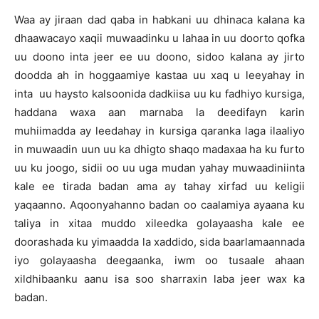
Waa ay jiraan dad qaba in habkani uu dhinaca kalana ka
dhaawacayo xaqii muwaadinku u lahaa in uu doorto qofka
uu doono inta jeer ee uu doono, sidoo kalana ay jirto
doodda ah in hoggaamiye kastaa uu xaq u leeyahay in
inta uu haysto kalsoonida dadkiisa uu ku fadhiyo kursiga,
haddana waxa aan marnaba la deedifayn karin
muhiimadda ay leedahay in kursiga qaranka laga ilaaliyo
in muwaadin uun uu ka dhigto shaqo madaxaa ha ku furto
uu ku joogo, sidii oo uu uga mudan yahay muwaadiniinta
kale ee tirada badan ama ay tahay xirfad uu keligii
yaqaanno. Aqoonyahanno badan oo caalamiya ayaana ku
taliya in xitaa muddo xileedka golayaasha kale ee
doorashada ku yimaadda la xaddido, sida baarlamaannada
iyo golayaasha deegaanka, iwm oo tusaale ahaan
xildhibaanku aanu isa soo sharraxin laba jeer wax ka
badan.