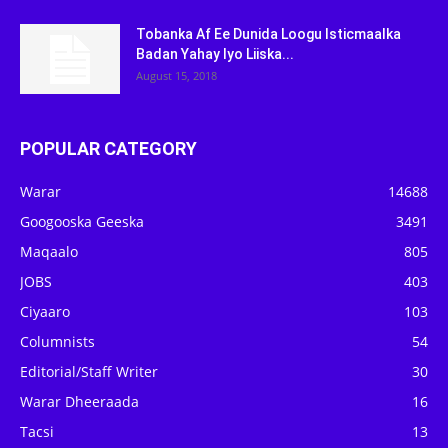
Tobanka Af Ee Dunida Loogu Isticmaalka
Badan Yahay Iyo Liiska...
August 15, 2018
POPULAR CATEGORY
Warar
14688
Googooska Geeska
3491
Maqaalo
805
JOBS
403
Ciyaaro
103
Columnists
54
Editorial/Staff Writer
30
Warar Dheeraada
16
Tacsi
13