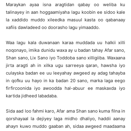
Maraykan ayaa isna aragtidan qabay oo weliba ku
talinayey in aan hoggaamiyaha lagu koobin ee sidoo kale
la xaddido muddo xileedka masuul kasta oo qabanaay
xafiis dawladeed oo doorasho lagu yimaaddo.
Waa lagu kala duwanaan karaa muddada uu halkii xilli
noqonayo, imika dunidu waxa ay u badan tahay Afar sano,
Shan sano, Lix Sano iyo Toddoba sano xilligiiba. Waxaana
jirta aragti ah in xilka ugu sarreeya qaran, hawsha iyo
culayska badan ee uu leeyahay awgeed ay adag tahayba
in qofku uu hayo in ka badan 20 sano, marka laga eego
firfircoonida iyo awoodda hal-abuur ee maskaxda iyo
kartida jidheed labadaba.
Sida aad loo fahmi karo, Afar ama Shan sano kuma filna in
qorshayaal la dejiyey laga midho dhaliyo, haddii aanay
ahayn kuwo muddo gaaban ah, sidaa awgeed maadaama