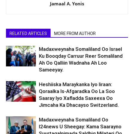
Jamaal A. Yonis
RELATED ARTICLES
MORE FROM AUTHOR
Madaxweynaha Somaliland Oo Israel
Ku Booqday Carruur Reer Somaliland
Ah Oo Qalliin Wadnaha Ah Loo
Sameeyay.
Heshiiska Maraykanka Iyo Iiraan:
Qoraalka Is-Afgaradka Oo La Soo
Saaray Iyo Xafladda Saxeexa Oo
Jimcaha Ka Dhacayso Switzerland.
Madaxweynaha Somaliland Oo
I24news U Sheegay: Kama Saarayno
Suurtagalnimada Saldhig Milateri Oo