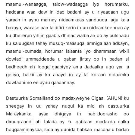
maamul-wanaagga, talow-wadaagga iyo horumarku,
haddana waa daw in dad badani ay u riyaaqaan ugu
yaraan in aynu marnay nidaamkaas sanduuqa lagu kala
baxayo, waxase aan la difiri karin in uu nidaamkeennan ay
ku dhereran yihiin gaabis dhinac walba ah oo ay bulshadu
ku saluugsan tahay musuq-maasuqa, amniga aan adkayn,
maamul-xumada, horumar la’aanta iyo dhammaan wixii
dowladi ummaddeeda u qaban jirtay oo in badan si
badheedh ah looga gaabiyey ama dadaalka ugu yar la
geliyo, halkii ay ka ahayd in ay la’ koraan nidaamka
dowladnimo ee aynu qaadannay.
Dastuurka Somaliland oo madaxweyne Cigaal (AHUN) ku
sheegay in uu yahay nuqul ka mid ah dastuurka
Maraykanka, ayaa dhigaya in hab-doorasho oo
dimuqraaddi ah talada ay ku qabtaan madaxda dalka
hoggaaminaysaa, sida ay dunida habkan raacdaa u badan