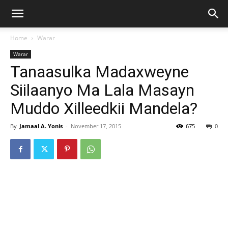
Home
Warar
Warar
Tanaasulka Madaxweyne
Siilaanyo Ma Lala Masayn
Muddo Xilleedkii Mandela?
By
Jamaal A. Yonis
-
November 17, 2015
675
0