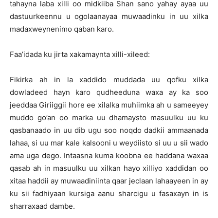
tahayna laba xilli oo midkiiba Shan sano yahay ayaa uu
dastuurkeennu u ogolaanayaa muwaadinku in uu xilka
madaxweynenimo qaban karo.
Faa’idada ku jirta xakamaynta xilli-xileed:
Fikirka ah in la xaddido muddada uu qofku xilka
dowladeed hayn karo qudheeduna waxa ay ka soo
jeeddaa Giriiggii hore ee xilalka muhiimka ah u sameeyey
muddo go’an oo marka uu dhamaysto masuulku uu ku
qasbanaado in uu dib ugu soo noqdo dadkii ammaanada
lahaa, si uu mar kale kalsooni u weydiisto si uu u sii wado
ama uga dego. Intaasna kuma koobna ee haddana waxaa
qasab ah in masuulku uu xilkan hayo xilliyo xaddidan oo
xitaa haddii ay muwaadiniinta qaar jeclaan lahaayeen in ay
ku sii fadhiyaan kursiga aanu sharcigu u fasaxayn in is
sharraxaad dambe.