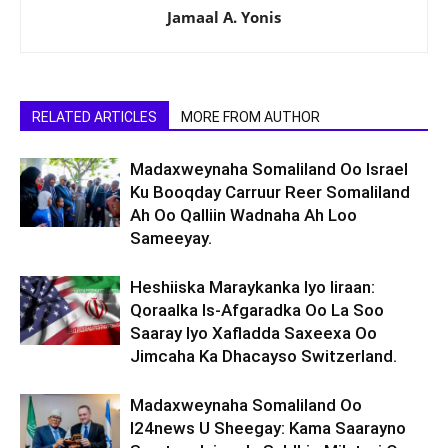
Jamaal A. Yonis
RELATED ARTICLES
MORE FROM AUTHOR
Madaxweynaha Somaliland Oo Israel
Ku Booqday Carruur Reer Somaliland
Ah Oo Qalliin Wadnaha Ah Loo
Sameeyay.
Heshiiska Maraykanka Iyo Iiraan:
Qoraalka Is-Afgaradka Oo La Soo
Saaray Iyo Xafladda Saxeexa Oo
Jimcaha Ka Dhacayso Switzerland.
Madaxweynaha Somaliland Oo
I24news U Sheegay: Kama Saarayno