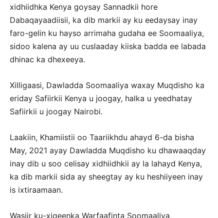
xidhiidhka Kenya goysay Sannadkii hore
Dabaqayaadiisii, ka dib markii ay ku eedaysay inay
faro-gelin ku hayso arrimaha gudaha ee Soomaaliya,
sidoo kalena ay uu cuslaaday kiiska badda ee labada
dhinac ka dhexeeya.
Xilligaasi, Dawladda Soomaaliya waxay Muqdisho ka
eriday Safiirkii Kenya u joogay, halka u yeedhatay
Safiirkii u joogay Nairobi.
Laakiin, Khamiistii oo Taariikhdu ahayd 6-da bisha
May, 2021 ayay Dawladda Muqdisho ku dhawaaqday
inay dib u soo celisay xidhiidhkii ay la lahayd Kenya,
ka dib markii sida ay sheegtay ay ku heshiiyeen inay
is ixtiraamaan.
Wasiir ku-xigeenka Warfaafinta Soomaaliya,