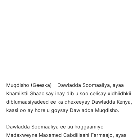
Muqdisho (Geeska) – Dawladda Soomaaliya, ayaa
Khamiistii Shaacisay inay dib u soo celisay xidhiidhkii
diblumaasiyadeed ee ka dhexeeyay Dawladda Kenya,
kaasi oo ay hore u goysay Dawladda Muqdisho.
Dawladda Soomaaliya ee uu hoggaamiyo
Madaxweyne Maxamed Cabdillaahi Farmaajo, ayaa