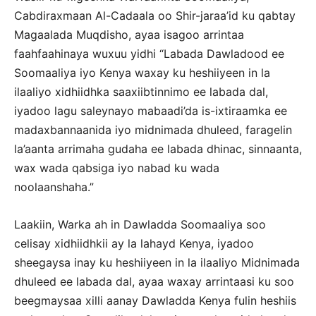
Cabdiraxmaan Al-Cadaala oo Shir-jaraa’id ku qabtay
Magaalada Muqdisho, ayaa isagoo arrintaa
faahfaahinaya wuxuu yidhi “Labada Dawladood ee
Soomaaliya iyo Kenya waxay ku heshiiyeen in la
ilaaliyo xidhiidhka saaxiibtinnimo ee labada dal,
iyadoo lagu saleynayo mabaadi’da is-ixtiraamka ee
madaxbannaanida iyo midnimada dhuleed, faragelin
la’aanta arrimaha gudaha ee labada dhinac, sinnaanta,
wax wada qabsiga iyo nabad ku wada
noolaanshaha.”
Laakiin, Warka ah in Dawladda Soomaaliya soo
celisay xidhiidhkii ay la lahayd Kenya, iyadoo
sheegaysa inay ku heshiiyeen in la ilaaliyo Midnimada
dhuleed ee labada dal, ayaa waxay arrintaasi ku soo
beegmaysaa xilli aanay Dawladda Kenya fulin heshiis