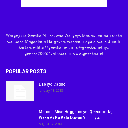
Wargeyska Geeska Afrika, waa Wargeys Madax-banaan oo ka
soo baxa Magaalada Hargeysa. waxaad nagala soo xidhiidhi
kartaa: editor@geeska.net, info@geeska.net iyo
geeska2006@yahoo.com www.geeska.net
POPULAR POSTS
Dab Iyo Cadho
January 18, 2018
Maamul Mise Hoggaamiye: Qeexdooda,
Waxa Ay Ku Kala Duwan Yihiin Iyo...
August 17, 2018