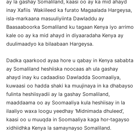
ay la gashay Somaliland, kaasi oo ay ka mid ahayd
inay Xafiis Wakiileed ka furato Magaalada Hargeysa,
isla-markaana masuuliyiinta Dawladdu ay
Baasaaboorka Somaliland ku tagaan Kenya iyo arrimo
kale oo ay ka mid ahayd in diyaaradaha Kenya ay
duulimaadyo ka bilaabaan Hargeysa.
Dadka qaarkood ayaa hore u qabay in Kenya sababta
ay Somaliland heshiiska noocaas ah ula gashay
ahayd inay ku cadaadiso Dawladda Soomaaliya,
kuwaasi oo hadda shaki ka muujinaya in ka dhabayso
fulinta heshiisyadii ay la gashay Somaliland,
maaddaama oo ay Soomaaliya kula heshiisay in la
ilaaliyo waxa loogu yeedhay ‘Midnimada dhuleed’,
kaasi oo u muuqda in Soomaaliya kaga hor-tagayso
xidhiidhka Kenya la samaynayso Somaliland.