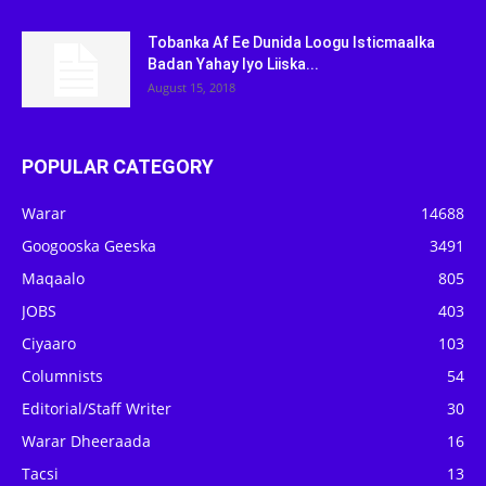
Tobanka Af Ee Dunida Loogu Isticmaalka
Badan Yahay Iyo Liiska...
August 15, 2018
POPULAR CATEGORY
Warar
14688
Googooska Geeska
3491
Maqaalo
805
JOBS
403
Ciyaaro
103
Columnists
54
Editorial/Staff Writer
30
Warar Dheeraada
16
Tacsi
13