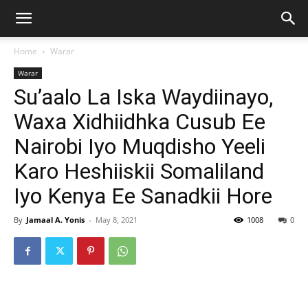
Home
Warar
Warar
Su’aalo La Iska Waydiinayo,
Waxa Xidhiidhka Cusub Ee
Nairobi Iyo Muqdisho Yeeli
Karo Heshiiskii Somaliland
Iyo Kenya Ee Sanadkii Hore
By
Jamaal A. Yonis
-
May 8, 2021
1008
0