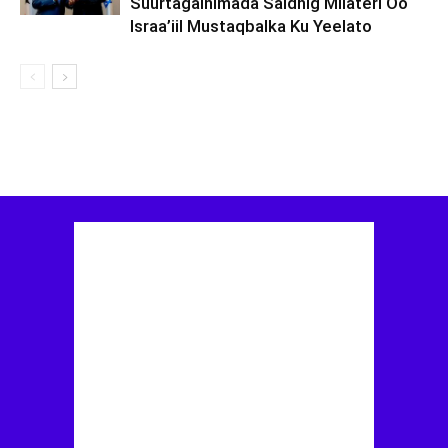
Suurtagalnimada Saldhig Milateri Oo
Israa’iil Mustaqbalka Ku Yeelato