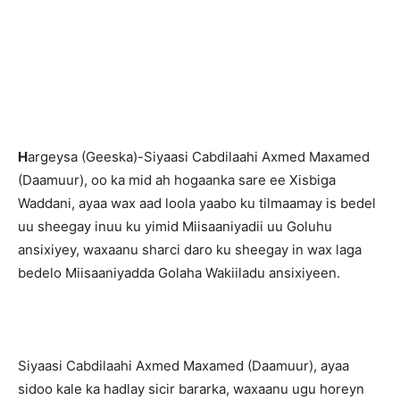
H
argeysa (Geeska)-Siyaasi Cabdilaahi Axmed Maxamed
(Daamuur), oo ka mid ah hogaanka sare ee Xisbiga
Waddani, ayaa wax aad loola yaabo ku tilmaamay is bedel
uu sheegay inuu ku yimid Miisaaniyadii uu Goluhu
ansixiyey, waxaanu sharci daro ku sheegay in wax laga
bedelo Miisaaniyadda Golaha Wakiiladu ansixiyeen.
Siyaasi Cabdilaahi Axmed Maxamed (Daamuur), ayaa
sidoo kale ka hadlay sicir bararka, waxaanu ugu horeyn