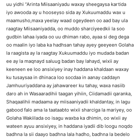
uu yidhi “Arinta Miisaaniyadu waxay sheegaysa kartida
iyo awooda ay u hooseyso sida ay Xukuumaddu wax u
maamusho,maxa yeelay waad ogeydeen oo aad bay ula
raagtay Miisaaniyadda, oo muddo sharciyeedkii la soo
gudbin lahaa iyada oo uu dhiman rabo, ayaa si deg dega
oo maalin iyo laba ka hadhsan tahay ayey geeyeen Golaha
la raagista ay la raagtay Xukuumaddu iyo mudada badan
ee ay la maqnayd saluug badan bay lahayd, wixii ay
keeneen ee loo ansixiyey inay haddana khaldaan waxay
ku tusaysaa in dhinaca loo socdaa in aanay caddayn
Jamhuuriyaddana ay jahawareer ku tahay, waxa nasiib
daro ah in Wasaaradihii taagan yihiin, Ciidamadii qaranka,
Shaqaalihii madaama ay miisaaniyadii khaldantay, in lagu
gabood falo ama la taataabto wixii sharciga la mariyey, oo
Golaha Wakiilada oo isagu waxba ka dhimin, oo wixii ay
wateen ayuu ansixiyey, in haddana iyadii dib loogu noqdo
badhna la sii daayo badhna lala hadho, badhna la bedelo