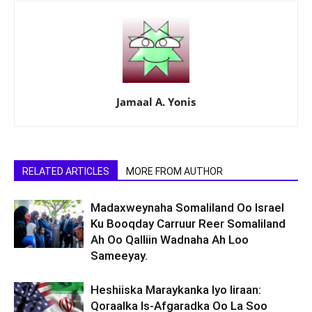
Jamaal A. Yonis
RELATED ARTICLES
MORE FROM AUTHOR
Madaxweynaha Somaliland Oo Israel
Ku Booqday Carruur Reer Somaliland
Ah Oo Qalliin Wadnaha Ah Loo
Sameeyay.
Heshiiska Maraykanka Iyo Iiraan:
Qoraalka Is-Afgaradka Oo La Soo