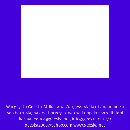
Wargeyska Geeska Afrika, waa Wargeys Madax-banaan oo ka
soo baxa Magaalada Hargeysa. waxaad nagala soo xidhiidhi
kartaa: editor@geeska.net, info@geeska.net iyo
geeska2006@yahoo.com www.geeska.net