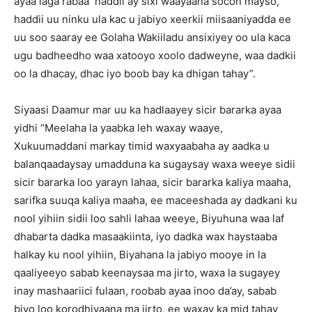
ayaa laga rabaa haddii ay sixi waayaana socon mayso,
haddii uu ninku ula kac u jabiyo xeerkii miisaaniyadda ee
uu soo saaray ee Golaha Wakiiladu ansixiyey oo ula kaca
ugu badheedho waa xatooyo xoolo dadweyne, waa dadkii
oo la dhacay, dhac iyo boob bay ka dhigan tahay”.
Siyaasi Daamur mar uu ka hadlaayey sicir bararka ayaa
yidhi “Meelaha la yaabka leh waxay waaye,
Xukuumaddani markay timid waxyaabaha ay aadka u
balanqaadaysay umadduna ka sugaysay waxa weeye sidii
sicir bararka loo yarayn lahaa, sicir bararka kaliya maaha,
sarifka suuqa kaliya maaha, ee maceeshada ay dadkani ku
nool yihiin sidii loo sahli lahaa weeye, Biyuhuna waa laf
dhabarta dadka masaakiinta, iyo dadka wax haystaaba
halkay ku nool yihiin, Biyahana la jabiyo mooye in la
qaaliyeeyo sabab keenaysaa ma jirto, waxa la sugayey
inay mashaariici fulaan, roobab ayaa inoo da’ay, sabab
biyo loo korodhiyaana ma jirto, ee waxay ka mid tahay