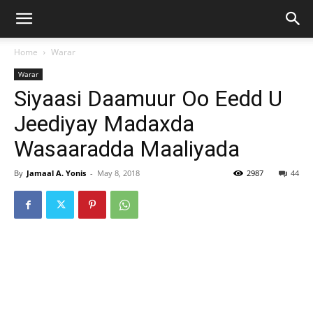
Home
Warar
Warar
Siyaasi Daamuur Oo Eedd U
Jeediyay Madaxda
Wasaaradda Maaliyada
By
Jamaal A. Yonis
-
May 8, 2018
2987
44