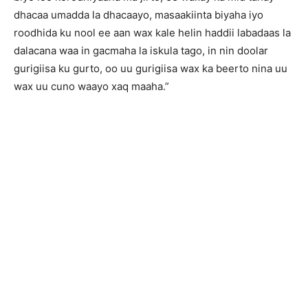
dhacaa umadda la dhacaayo, masaakiinta biyaha iyo
roodhida ku nool ee aan wax kale helin haddii labadaas la
dalacana waa in gacmaha la iskula tago, in nin doolar
gurigiisa ku gurto, oo uu gurigiisa wax ka beerto nina uu
wax uu cuno waayo xaq maaha.”