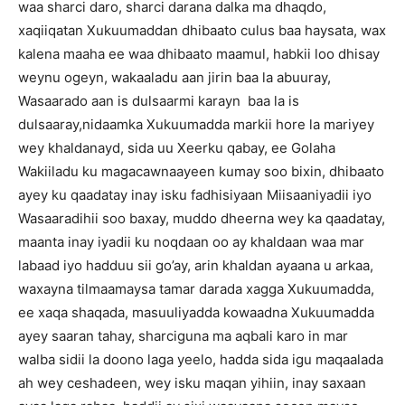
waa sharci daro, sharci darana dalka ma dhaqdo,
xaqiiqatan Xukuumaddan dhibaato culus baa haysata, wax
kalena maaha ee waa dhibaato maamul, habkii loo dhisay
weynu ogeyn, wakaaladu aan jirin baa la abuuray,
Wasaarado aan is dulsaarmi karayn baa la is
dulsaaray,nidaamka Xukuumadda markii hore la mariyey
wey khaldanayd, sida uu Xeerku qabay, ee Golaha
Wakiiladu ku magacawnaayeen kumay soo bixin, dhibaato
ayey ku qaadatay inay isku fadhisiyaan Miisaaniyadii iyo
Wasaaradihii soo baxay, muddo dheerna wey ka qaadatay,
maanta inay iyadii ku noqdaan oo ay khaldaan waa mar
labaad iyo hadduu sii go’ay, arin khaldan ayaana u arkaa,
waxayna tilmaamaysa tamar darada xagga Xukuumadda,
ee xaqa shaqada, masuuliyadda kowaadna Xukuumadda
ayey saaran tahay, sharciguna ma aqbali karo in mar
walba sidii la doono laga yeelo, hadda sida igu maqaalada
ah wey ceshadeen, wey isku maqan yihiin, inay saxaan