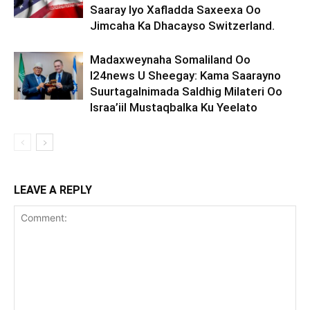
Saaray Iyo Xafladda Saxeexa Oo
Jimcaha Ka Dhacayso Switzerland.
Madaxweynaha Somaliland Oo
I24news U Sheegay: Kama Saarayno
Suurtagalnimada Saldhig Milateri Oo
Israa’iil Mustaqbalka Ku Yeelato
LEAVE A REPLY