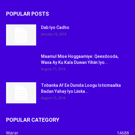
POPULAR POSTS
Dab Iyo Cadho
January 18, 2018
Maamul Mise Hoggaamiye: Qeexdooda,
Waxa Ay Ku Kala Duwan Yihiin Iyo...
August 17, 2018
Tobanka Af Ee Dunida Loogu Isticmaalka
Badan Yahay Iyo Liiska...
August 15, 2018
POPULAR CATEGORY
Warar
14688