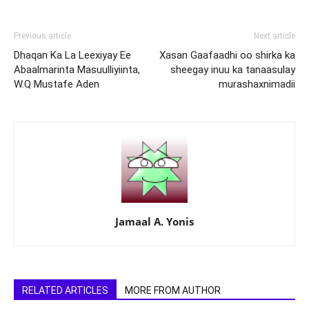
Previous article
Next article
Dhaqan Ka La Leexiyay Ee
Xasan Gaafaadhi oo shirka ka
Abaalmarinta Masuulliyiinta,
sheegay inuu ka tanaasulay
W.Q Mustafe Aden
murashaxnimadii
Jamaal A. Yonis
RELATED ARTICLES
MORE FROM AUTHOR