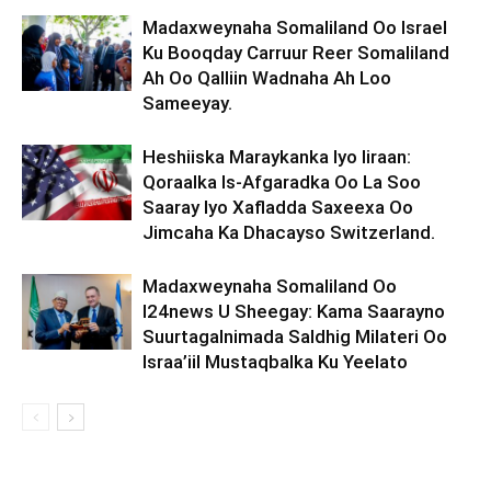
Madaxweynaha Somaliland Oo Israel
Ku Booqday Carruur Reer Somaliland
Ah Oo Qalliin Wadnaha Ah Loo
Sameeyay.
Heshiiska Maraykanka Iyo Iiraan:
Qoraalka Is-Afgaradka Oo La Soo
Saaray Iyo Xafladda Saxeexa Oo
Jimcaha Ka Dhacayso Switzerland.
Madaxweynaha Somaliland Oo
I24news U Sheegay: Kama Saarayno
Suurtagalnimada Saldhig Milateri Oo
Israa’iil Mustaqbalka Ku Yeelato