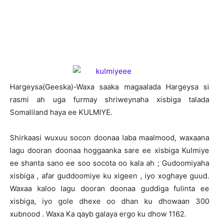
Hargeysa(Geeska)-Waxa saaka magaalada Hargeysa si
rasmi ah uga furmay shriweynaha xisbiga talada
Somaliland haya ee KULMIYE.
Shirkaasi wuxuu socon doonaa laba maalmood, waxaana
lagu dooran doonaa hoggaanka sare ee xisbiga Kulmiye
ee shanta sano ee soo socota oo kala ah ; Gudoomiyaha
xisbiga , afar guddoomiye ku xigeen , iyo xoghaye guud.
Waxaa kaloo lagu dooran doonaa guddiga fulinta ee
xisbiga, iyo gole dhexe oo dhan ku dhowaan 300
xubnood . Waxa Ka qayb galaya ergo ku dhow 1162.