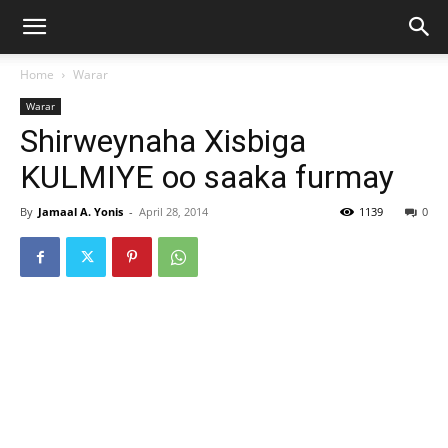
Home
Warar
Warar
Shirweynaha Xisbiga
KULMIYE oo saaka furmay
By
Jamaal A. Yonis
-
April 28, 2014
1139
0