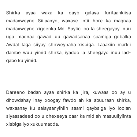
Shirka ayaa waxa ka qayb galaya furitaankiisa
madaxweyne Siilaanyo, waxase intii hore ka maqnaa
madaxweyne xigeenka Md. Saylici oo la sheegayay inuu
uga maqnaa qawad uu qawadsanaa saamiga gobalka
Awdal laga siiyay shirweynaha xisbiga. Laaakiin markii
dambe wuu yimid shirka, iyadoo la sheegayo inuu lad-
qabo ku yimid.
Dareeno badan ayaa shirka ka jira, kuwaas oo ay u
dhowdahay inay xoogay fawdo ah ka abuuraan shirka,
waxaanay ku salaysanyihiin saami qaybsiga iyo loolan
siyaasadeed oo u dhexeeya qaar ka mid ah masuuliyiinta
xisbiga iyo xukuumadda.