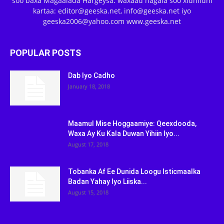
soo baxa Magaalada Hargeysa. waxaad nagala soo xidhiidhi
kartaa: editor@geeska.net, info@geeska.net iyo
geeska2006@yahoo.com www.geeska.net
POPULAR POSTS
Dab Iyo Cadho
January 18, 2018
Maamul Mise Hoggaamiye: Qeexdooda,
Waxa Ay Ku Kala Duwan Yihiin Iyo...
August 17, 2018
Tobanka Af Ee Dunida Loogu Isticmaalka
Badan Yahay Iyo Liiska...
August 15, 2018