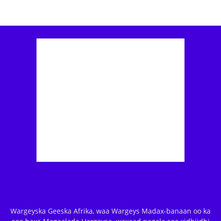
Wargeyska Geeska Afrika, waa Wargeys Madax-banaan oo ka