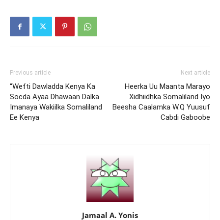
Previous article
Next article
“Wefti Dawladda Kenya Ka
Heerka Uu Maanta Marayo
Socda Ayaa Dhawaan Dalka
Xidhiidhka Somaliland Iyo
Imanaya Wakiilka Somaliland
Beesha Caalamka W.Q Yuusuf
Ee Kenya
Cabdi Gaboobe
Jamaal A. Yonis