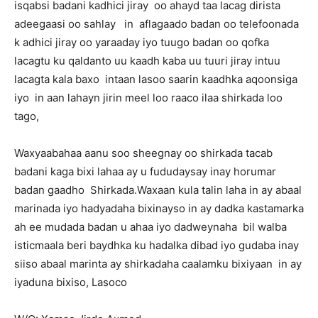
isqabsi badani kadhici jiray oo ahayd taa lacag dirista
adeegaasi oo sahlay in aflagaado badan oo telefoonada
k adhici jiray oo yaraaday iyo tuugo badan oo qofka
lacagtu ku qaldanto uu kaadh kaba uu tuuri jiray intuu
lacagta kala baxo intaan lasoo saarin kaadhka aqoonsiga
iyo in aan lahayn jirin meel loo raaco ilaa shirkada loo
tago,
Waxyaabahaa aanu soo sheegnay oo shirkada tacab
badani kaga bixi lahaa ay u fududaysay inay horumar
badan gaadho Shirkada.Waxaan kula talin laha in ay abaal
marinada iyo hadyadaha bixinayso in ay dadka kastamarka
ah ee mudada badan u ahaa iyo dadweynaha bil walba
isticmaala beri baydhka ku hadalka dibad iyo gudaba inay
siiso abaal marinta ay shirkadaha caalamku bixiyaan in ay
iyaduna bixiso, Lasoco