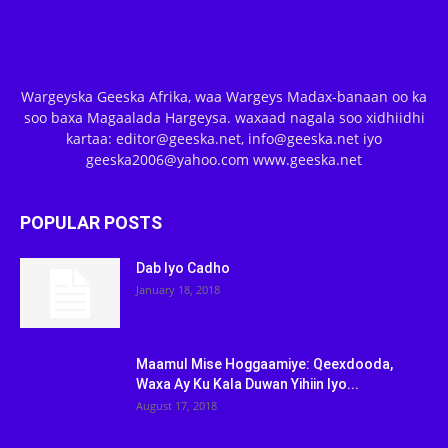
Wargeyska Geeska Afrika, waa Wargeys Madax-banaan oo ka
soo baxa Magaalada Hargeysa. waxaad nagala soo xidhiidhi
kartaa: editor@geeska.net, info@geeska.net iyo
geeska2006@yahoo.com www.geeska.net
POPULAR POSTS
Dab Iyo Cadho
January 18, 2018
Maamul Mise Hoggaamiye: Qeexdooda,
Waxa Ay Ku Kala Duwan Yihiin Iyo...
August 17, 2018