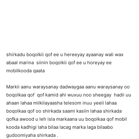
s
hirkadu boqolkii qof ee u hereeyay ayaanay wali wax
abaal marina siinin boqolkii qof ee u horeyay ee
mobilkooda qaata
Markii aanu waraysanay dadwaygaa aanu waraysanay oo
boqolkaa qof qof kamid ahi wuxuu noo sheegay hadii uu
ahaan lahaa milkilayaasha telesom inuu yeeli lahaa
boqolkaa qof oo shirkada saami kasiin lahaa shirkada
qofka awood u leh isla markaana uu boqolkaa qof mobil
kooda kadhigi laha bilaa lacag marka laga bilaabo
gudoomiyaha shirkada .