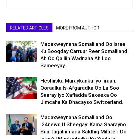
RELATED ARTICLES
MORE FROM AUTHOR
Madaxweynaha Somaliland Oo Israel
Ku Booqday Carruur Reer Somaliland
Ah Oo Qalliin Wadnaha Ah Loo
Sameeyay.
Heshiiska Maraykanka Iyo Iiraan:
Qoraalka Is-Afgaradka Oo La Soo
Saaray Iyo Xafladda Saxeexa Oo
Jimcaha Ka Dhacayso Switzerland.
Madaxweynaha Somaliland Oo
I24news U Sheegay: Kama Saarayno
Suurtagalnimada Saldhig Milateri Oo
Israa’iil Mustaqbalka Ku Yeelato