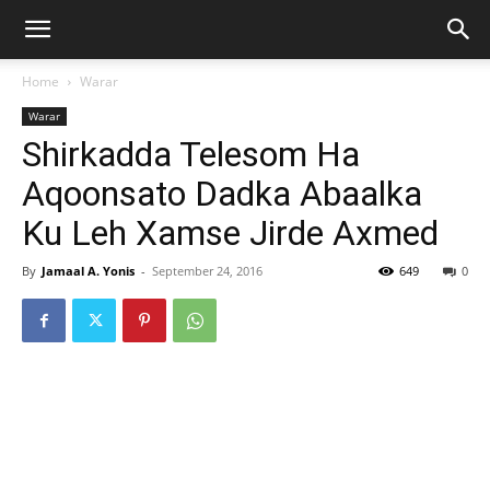
Home
Warar
Warar
Shirkadda Telesom Ha
Aqoonsato Dadka Abaalka
Ku Leh Xamse Jirde Axmed
By
Jamaal A. Yonis
-
September 24, 2016
649
0