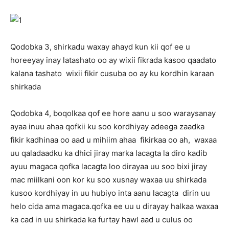
Qodobka 3, shirkadu waxay ahayd kun kii qof ee u
horeeyay inay latashato oo ay wixii fikrada kasoo qaadato
kalana tashato wixii fikir cusuba oo ay ku kordhin karaan
shirkada
Qodobka 4, boqolkaa qof ee hore aanu u soo waraysanay
ayaa inuu ahaa qofkii ku soo kordhiyay adeega zaadka
fikir kadhinaa oo aad u mihiim ahaa fikirkaa oo ah, waxaa
uu qaladaadku ka dhici jiray marka lacagta la diro kadib
ayuu magaca qofka lacagta loo dirayaa uu soo bixi jiray
mac miilkani oon kor ku soo xusnay waxaa uu shirkada
kusoo kordhiyay in uu hubiyo inta aanu lacagta dirin uu
helo cida ama magaca.qofka ee uu u dirayay halkaa waxaa
ka cad in uu shirkada ka furtay hawl aad u culus oo