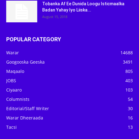
Tobanka Af Ee Dunida Loogu Isticmaalka
Badan Yahay Iyo Liiska...
August 15, 2018
POPULAR CATEGORY
Warar
14688
Googooska Geeska
3491
Maqaalo
805
JOBS
403
Ciyaaro
103
Columnists
54
Editorial/Staff Writer
30
Warar Dheeraada
16
Tacsi
13