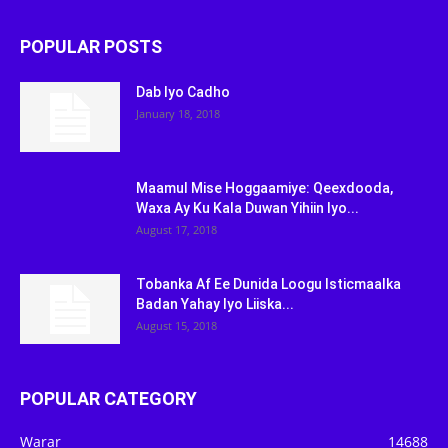
POPULAR POSTS
Dab Iyo Cadho
January 18, 2018
Maamul Mise Hoggaamiye: Qeexdooda,
Waxa Ay Ku Kala Duwan Yihiin Iyo...
August 17, 2018
Tobanka Af Ee Dunida Loogu Isticmaalka
Badan Yahay Iyo Liiska...
August 15, 2018
POPULAR CATEGORY
Warar
14688