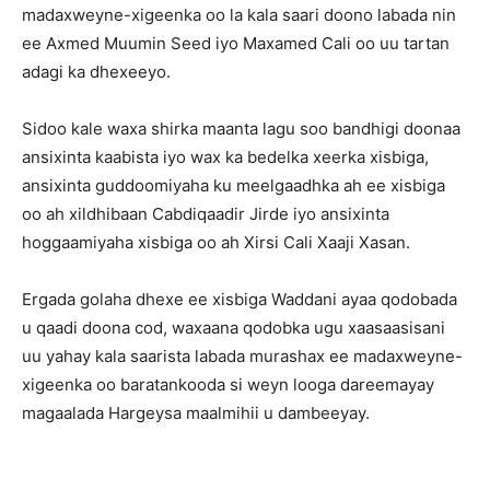
madaxweyne-xigeenka oo la kala saari doono labada nin
ee Axmed Muumin Seed iyo Maxamed Cali oo uu tartan
adagi ka dhexeeyo.
Sidoo kale waxa shirka maanta lagu soo bandhigi doonaa
ansixinta kaabista iyo wax ka bedelka xeerka xisbiga,
ansixinta guddoomiyaha ku meelgaadhka ah ee xisbiga
oo ah xildhibaan Cabdiqaadir Jirde iyo ansixinta
hoggaamiyaha xisbiga oo ah Xirsi Cali Xaaji Xasan.
Ergada golaha dhexe ee xisbiga Waddani ayaa qodobada
u qaadi doona cod, waxaana qodobka ugu xaasaasisani
uu yahay kala saarista labada murashax ee madaxweyne-
xigeenka oo baratankooda si weyn looga dareemayay
magaalada Hargeysa maalmihii u dambeeyay.