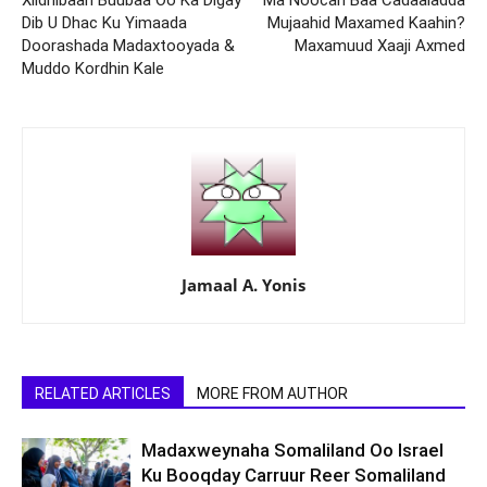
Xildhibaan Buubaa Oo Ka Digay
Ma Noocan Baa Cadaaladda
Dib U Dhac Ku Yimaada
Mujaahid Maxamed Kaahin?
Doorashada Madaxtooyada &
Maxamuud Xaaji Axmed
Muddo Kordhin Kale
Jamaal A. Yonis
RELATED ARTICLES
MORE FROM AUTHOR
Madaxweynaha Somaliland Oo Israel
Ku Booqday Carruur Reer Somaliland