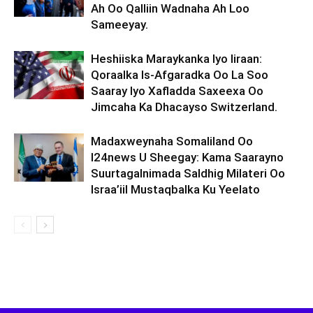
Ah Oo Qalliin Wadnaha Ah Loo
Sameeyay.
Heshiiska Maraykanka Iyo Iiraan:
Qoraalka Is-Afgaradka Oo La Soo
Saaray Iyo Xafladda Saxeexa Oo
Jimcaha Ka Dhacayso Switzerland.
Madaxweynaha Somaliland Oo
I24news U Sheegay: Kama Saarayno
Suurtagalnimada Saldhig Milateri Oo
Israa’iil Mustaqbalka Ku Yeelato