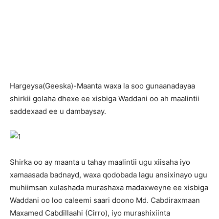
H
argeysa(Geeska)-Maanta waxa la soo gunaanadayaa
shirkii golaha dhexe ee xisbiga Waddani oo ah maalintii
saddexaad ee u dambaysay.
Shirka oo ay maanta u tahay maalintii ugu xiisaha iyo
xamaasada badnayd, waxa qodobada lagu ansixinayo ugu
muhiimsan xulashada murashaxa madaxweyne ee xisbiga
Waddani oo loo caleemi saari doono Md. Cabdiraxmaan
Maxamed Cabdillaahi (Cirro), iyo murashixiinta