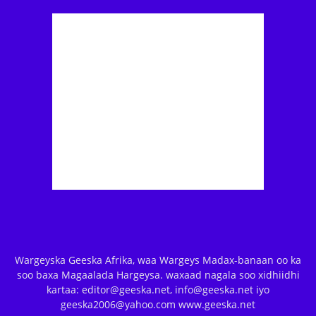
Wargeyska Geeska Afrika, waa Wargeys Madax-banaan oo ka
soo baxa Magaalada Hargeysa. waxaad nagala soo xidhiidhi
kartaa: editor@geeska.net, info@geeska.net iyo
geeska2006@yahoo.com www.geeska.net