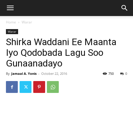
Home
Warar
Warar
Shirka Waddani Ee Maanta
Iyo Qodobada Lagu Soo
Gunaanadayo
By
Jamaal A. Yonis
-
October 22, 2016
750
0