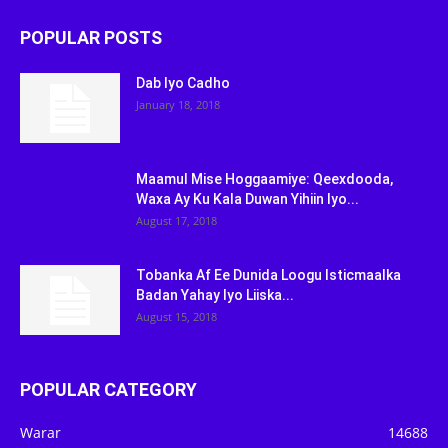
POPULAR POSTS
Dab Iyo Cadho
January 18, 2018
Maamul Mise Hoggaamiye: Qeexdooda,
Waxa Ay Ku Kala Duwan Yihiin Iyo...
August 17, 2018
Tobanka Af Ee Dunida Loogu Isticmaalka
Badan Yahay Iyo Liiska...
August 15, 2018
POPULAR CATEGORY
Warar
14688