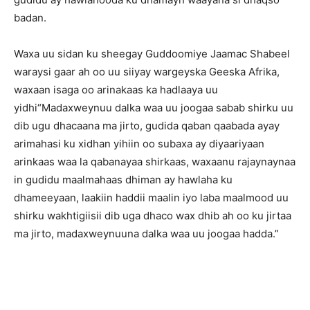
badan.
Waxa uu sidan ku sheegay Guddoomiye Jaamac Shabeel
waraysi gaar ah oo uu siiyay wargeyska Geeska Afrika,
waxaan isaga oo arinakaas ka hadlaaya uu
yidhi“Madaxweynuu dalka waa uu joogaa sabab shirku uu
dib ugu dhacaana ma jirto, gudida qaban qaabada ayay
arimahasi ku xidhan yihiin oo subaxa ay diyaariyaan
arinkaas waa la qabanayaa shirkaas, waxaanu rajaynaynaa
in gudidu maalmahaas dhiman ay hawlaha ku
dhameeyaan, laakiin haddii maalin iyo laba maalmood uu
shirku wakhtigiisii dib uga dhaco wax dhib ah oo ku jirtaa
ma jirto, madaxweynuuna dalka waa uu joogaa hadda.”