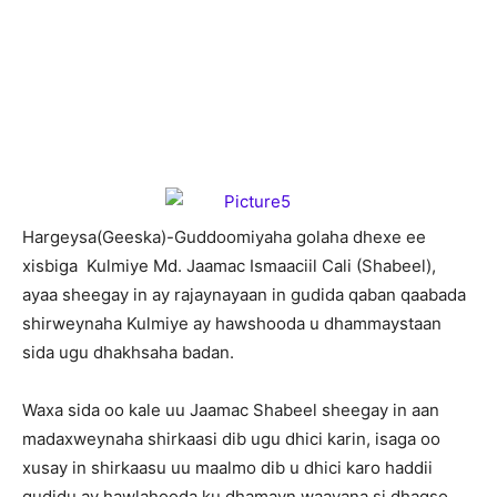
H
argeysa(Geeska)-Guddoomiyaha golaha dhexe ee
xisbiga Kulmiye Md. Jaamac Ismaaciil Cali (Shabeel),
ayaa sheegay in ay rajaynayaan in gudida qaban qaabada
shirweynaha Kulmiye ay hawshooda u dhammaystaan
sida ugu dhakhsaha badan.
Waxa sida oo kale uu Jaamac Shabeel sheegay in aan
madaxweynaha shirkaasi dib ugu dhici karin, isaga oo
xusay in shirkaasu uu maalmo dib u dhici karo haddii
gudidu ay hawlahooda ku dhamayn waayana si dhaqso