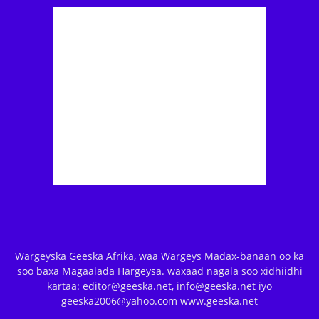
Wargeyska Geeska Afrika, waa Wargeys Madax-banaan oo ka
soo baxa Magaalada Hargeysa. waxaad nagala soo xidhiidhi
kartaa: editor@geeska.net, info@geeska.net iyo
geeska2006@yahoo.com www.geeska.net