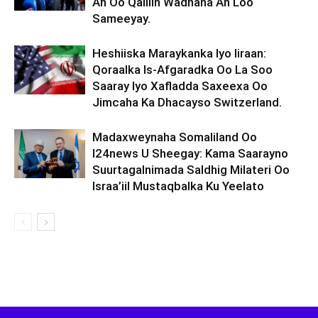
Ah Oo Qalliin Wadnaha Ah Loo
Sameeyay.
Heshiiska Maraykanka Iyo Iiraan:
Qoraalka Is-Afgaradka Oo La Soo
Saaray Iyo Xafladda Saxeexa Oo
Jimcaha Ka Dhacayso Switzerland.
Madaxweynaha Somaliland Oo
I24news U Sheegay: Kama Saarayno
Suurtagalnimada Saldhig Milateri Oo
Israa’iil Mustaqbalka Ku Yeelato