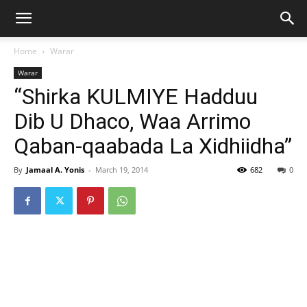
Home
Warar
Warar
“Shirka KULMIYE Hadduu
Dib U Dhaco, Waa Arrimo
Qaban-qaabada La Xidhiidha”
By
Jamaal A. Yonis
-
March 19, 2014
682
0