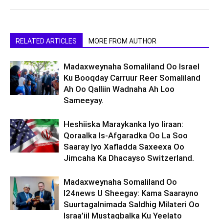
RELATED ARTICLES
MORE FROM AUTHOR
Madaxweynaha Somaliland Oo Israel
Ku Booqday Carruur Reer Somaliland
Ah Oo Qalliin Wadnaha Ah Loo
Sameeyay.
Heshiiska Maraykanka Iyo Iiraan:
Qoraalka Is-Afgaradka Oo La Soo
Saaray Iyo Xafladda Saxeexa Oo
Jimcaha Ka Dhacayso Switzerland.
Madaxweynaha Somaliland Oo
I24news U Sheegay: Kama Saarayno
Suurtagalnimada Saldhig Milateri Oo
Israa’iil Mustaqbalka Ku Yeelato