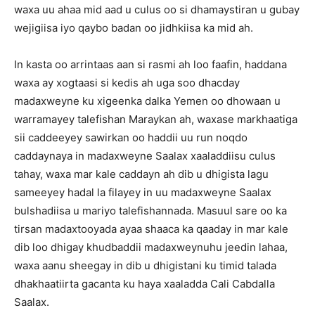
waxa uu ahaa mid aad u culus oo si dhamaystiran u gubay
wejigiisa iyo qaybo badan oo jidhkiisa ka mid ah.
In kasta oo arrintaas aan si rasmi ah loo faafin, haddana
waxa ay xogtaasi si kedis ah uga soo dhacday
madaxweyne ku xigeenka dalka Yemen oo dhowaan u
warramayey talefishan Maraykan ah, waxase markhaatiga
sii caddeeyey sawirkan oo haddii uu run noqdo
caddaynaya in madaxweyne Saalax xaaladdiisu culus
tahay, waxa mar kale caddayn ah dib u dhigista lagu
sameeyey hadal la filayey in uu madaxweyne Saalax
bulshadiisa u mariyo talefishannada. Masuul sare oo ka
tirsan madaxtooyada ayaa shaaca ka qaaday in mar kale
dib loo dhigay khudbaddii madaxweynuhu jeedin lahaa,
waxa aanu sheegay in dib u dhigistani ku timid talada
dhakhaatiirta gacanta ku haya xaaladda Cali Cabdalla
Saalax.