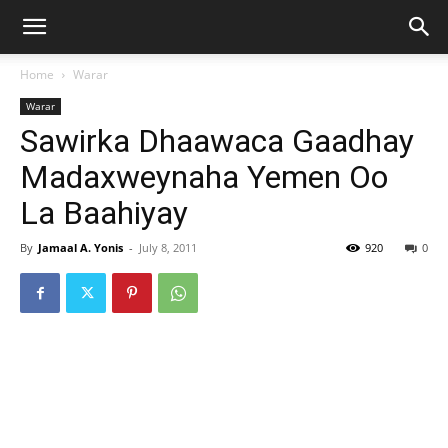
Home
Warar
Warar
Sawirka Dhaawaca Gaadhay
Madaxweynaha Yemen Oo
La Baahiyay
By
Jamaal A. Yonis
-
July 8, 2011
920
0