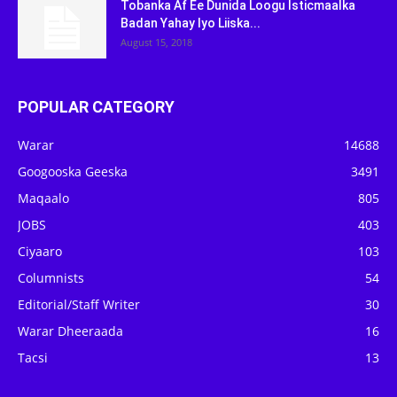
Tobanka Af Ee Dunida Loogu Isticmaalka
Badan Yahay Iyo Liiska...
August 15, 2018
POPULAR CATEGORY
Warar
14688
Googooska Geeska
3491
Maqaalo
805
JOBS
403
Ciyaaro
103
Columnists
54
Editorial/Staff Writer
30
Warar Dheeraada
16
Tacsi
13