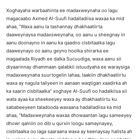
Xoghayaha warbaahinta ee madaxweynaha oo lagu
magacaabo Axmed Al-Suufi hadalladiisa waxaa ka mid
ahaa, “Waxa aanu la tashannay dhakhaatiirta
daaweynaysa madaxsweynaha, oo aanu u sheegnay in
aanu doonayno in aanu ka qaadno cisbitaalka lagu
daaweynayo oo aanu geyno hoolka shirarka ee
magaalada Riyadh ee dalka Sucuudiga, waxa aanu sii
diyaarinnay dhammaan qalabkii istuudyaha ee waraysiga
madaxweynaha suurtogelin lahaa, laakiin dhakhaatiirtu
waxa ay nagula taliyeen in aanaan waqtigan xaadirka ah
ka saarin cisbitaalka” xoghaye Al-Suufi oo hadalkiisa sii
wata ayaa ka sheekeeyey waxa ay dhakhaatiirtu ku
sababeeyeen taladooda waxaana hadalladiisa ka mid
ahaa, “Madaxweynaha waxaa dhowaantan lagu sameeyey
dhowr qalniin oo dib u qurxin loogu samaynayey,
cisbitaalka oo laga saaraana waxa ay keenaysay halista ah