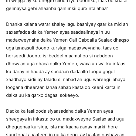
in wejiga ay ku dhegto ciidda iyo boodhku, taas oo khatar
gelinaysa gebi ahaanba qalniinkii qurxinta ahaa”
Dhanka kalana warar shalay lagu baahiyey qaar ka mid ah
saxaafadda dalka Yemen ayaa saadaalinaya in uu
madaxweynaha dalka Yemen Cali Cabdalla Saalax dhaqso
uga tanaasuli doono kursiga madaxweynaha, taas oo
horseedi doonto is-beddel maamul oo si nabdoon
dhowaan uga dhaca dalka Yemen, waxa uu warku intaas
ku daray in hadda ay socdaan dadaallo loogu gogol
xaadhayo sidii ay taladu si nabad ah ugu wareegi lahayd,
loogana dheeraan lahaa sabab kasta oo keeni karta in
dalka uu ka qarxo dagaal sokeeyo.
Dadka ka faallooda siyaasadaha dalka Yemen ayaa
sheegaya in inkasta oo uu madaxweyne Saalax aad ugu
dheggenaa kursiga, isla markaana aanay markii hore
suurtogal ahaateen in uu ka dego, ay haatan qasbayaan