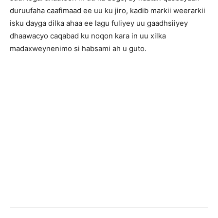
duruufaha caafimaad ee uu ku jiro, kadib markii weerarkii
isku dayga dilka ahaa ee lagu fuliyey uu gaadhsiiyey
dhaawacyo caqabad ku noqon kara in uu xilka
madaxweynenimo si habsami ah u guto.