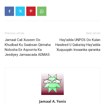
Previous article
Next article
Jamaal Cali Xuseen Oo
Hay’adda UNPOS Oo Kulan
Khudbad Ku Saabsan Qiimaha
Hawleed U Qabatay Hay’adda
Nolosha Ee Aqoonta Ka
Xuquuqaln Insaanka qaranka
Jeediyey Jamaacada ADMAS
Jamaal A. Yonis