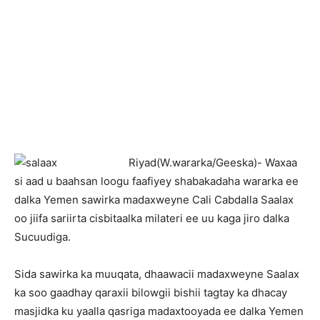
R
iyad(W.wararka/Geeska)- Waxaa
si aad u baahsan loogu faafiyey shabakadaha wararka ee
dalka Yemen sawirka madaxweyne Cali Cabdalla Saalax
oo jiifa sariirta cisbitaalka milateri ee uu kaga jiro dalka
Sucuudiga.
Sida sawirka ka muuqata, dhaawacii madaxweyne Saalax
ka soo gaadhay qaraxii bilowgii bishii tagtay ka dhacay
masjidka ku yaalla qasriga madaxtooyada ee dalka Yemen