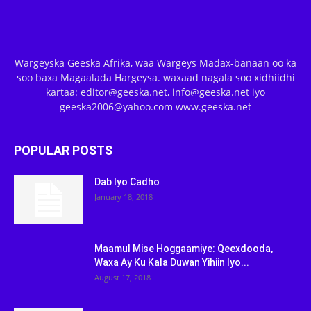
Wargeyska Geeska Afrika, waa Wargeys Madax-banaan oo ka
soo baxa Magaalada Hargeysa. waxaad nagala soo xidhiidhi
kartaa: editor@geeska.net, info@geeska.net iyo
geeska2006@yahoo.com www.geeska.net
POPULAR POSTS
Dab Iyo Cadho
January 18, 2018
Maamul Mise Hoggaamiye: Qeexdooda,
Waxa Ay Ku Kala Duwan Yihiin Iyo...
August 17, 2018