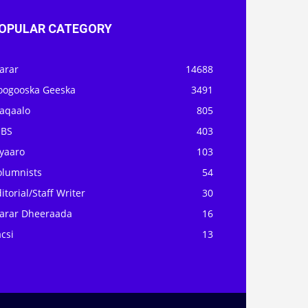
OPULAR CATEGORY
arar
14688
oogooska Geeska
3491
aqaalo
805
OBS
403
iyaaro
103
olumnists
54
itorial/Staff Writer
30
arar Dheeraada
16
csi
13