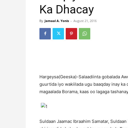
Ka Dhacay
By
Jamaal A. Yonis
-
August 21, 2016
H
argeysa(Geeska)-Salaadiinta gobalada Awda
guurtida iyo wakiilada ugu baaqday inay ka
magaalada Borama, kaas oo lagaga tashanay
Suldaan Jaamac Ibraahim Samatar, Suldaan