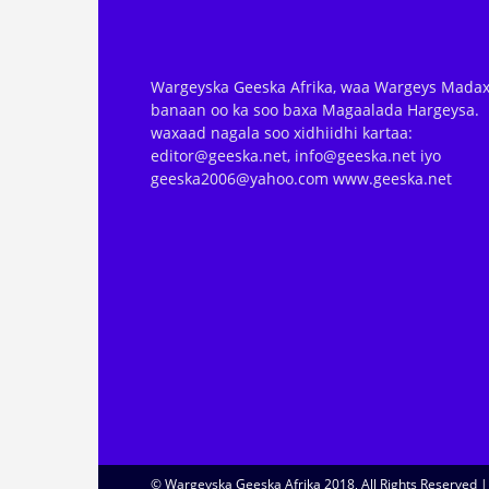
Wargeyska Geeska Afrika, waa Wargeys Madax
banaan oo ka soo baxa Magaalada Hargeysa.
waxaad nagala soo xidhiidhi kartaa:
editor@geeska.net, info@geeska.net iyo
geeska2006@yahoo.com www.geeska.net
© Wargeyska Geeska Afrika 2018, All Rights Reserved 