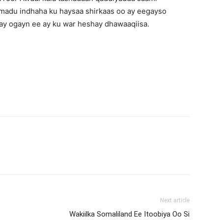
madu indhaha ku haysaa shirkaas oo ay eegayso
nay ogayn ee ay ku war heshay dhawaaqiisa.
Next article
Wakiilka Somaliland Ee Itoobiya Oo Si