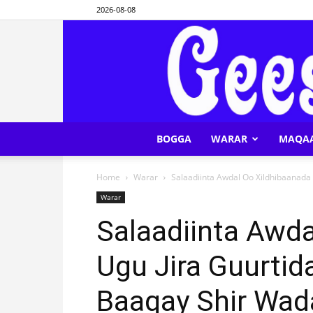
2026-08-08
BOGGA
WARAR
MAQA
Home
Warar
Salaadiinta Awdal Oo Xildhibaanada 
Warar
Salaadiinta Awda
Ugu Jira Guurtid
Baaqay Shir Wad