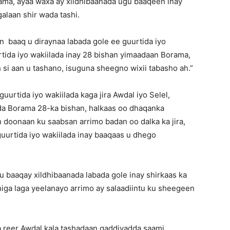
rama, ayaa waxa ay xildhibaanada ugu baaqeen inay
alaan shir wada tashi.
n baaq u diraynaa labada gole ee guurtida iyo
urtida iyo wakiilada inay 28 bishan yimaadaan Borama,
h si aan u tashano, isuguna sheegno wixii tabasho ah.”
urtida iyo wakiilada kaga jira Awdal iyo Selel,
a Borama 28-ka bishan, halkaas oo dhaqanka
 doonaan ku saabsan arrimo badan oo dalka ka jira,
urtida iyo wakiilada inay baaqaas u dhego
 baaqay xildhibaanada labada gole inay shirkaas ka
higa laga yeelanayo arrimo ay salaadiintu ku sheegeen
ada reer Awdal kala tashadaan qaddiyadda saami