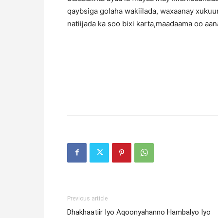
qaybsiga golaha wakiilada, waxaanay xukuu
natiijada ka soo bixi karta,maadaama oo aa
Previous article
Dhakhaatiir Iyo Aqoonyahanno Hambalyo Iyo