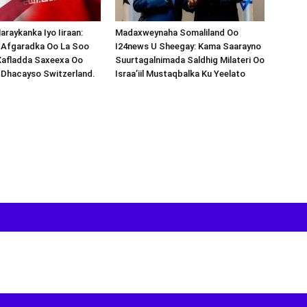
araykanka Iyo Iiraan:
Madaxweynaha Somaliland Oo
s-Afgaradka Oo La Soo
I24news U Sheegay: Kama Saarayno
Xafladda Saxeexa Oo
Suurtagalnimada Saldhig Milateri Oo
 Dhacayso Switzerland.
Israa’iil Mustaqbalka Ku Yeelato