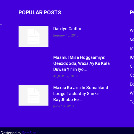
POPULAR POSTS
P
-
Dab Iyo Cadho
W
January 18, 2018
G
M
J
Maamul Mise Hoggaamiye:
Qeexdooda, Waxa Ay Ku Kala
C
Duwan Yihiin Iyo...
C
August 17, 2018
Ed
Maxaa Ka Jira In Somaliland
W
Loogu Tashaday Shirkii
Baydhabo Ee...
Ta
June 10, 2018
| Designed by
SomSite