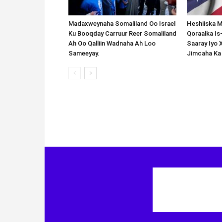
Madaxweynaha Somaliland Oo Israel
Heshiiska M
Ku Booqday Carruur Reer Somaliland
Qoraalka I
Ah Oo Qalliin Wadnaha Ah Loo
Saaray Iyo 
Sameeyay.
Jimcaha Ka