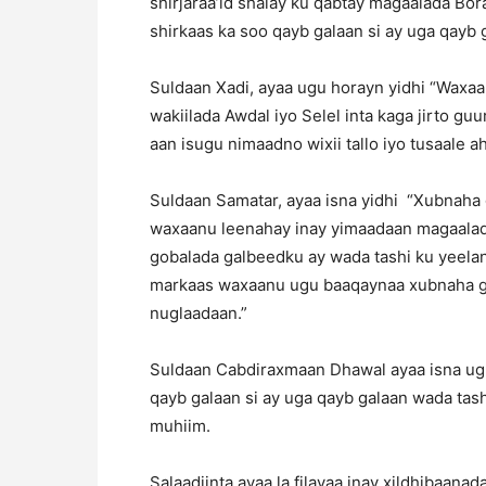
shirjaraa’id shalay ku qabtay magaalada Bo
shirkaas ka soo qayb galaan si ay uga qayb g
Suldaan Xadi, ayaa ugu horayn yidhi “Waxaa
wakiilada Awdal iyo Selel inta kaga jirto gu
aan isugu nimaadno wixii tallo iyo tusaale a
Suldaan Samatar, ayaa isna yidhi “Xubnaha gu
waxaanu leenahay inay yimaadaan magaalad
gobalada galbeedku ay wada tashi ku yeelan
markaas waxaanu ugu baaqaynaa xubnaha gu
nuglaadaan.”
Suldaan Cabdiraxmaan Dhawal ayaa isna ugu
qayb galaan si ay uga qayb galaan wada tas
muhiim.
Salaadiinta ayaa la filayaa inay xildhibaan