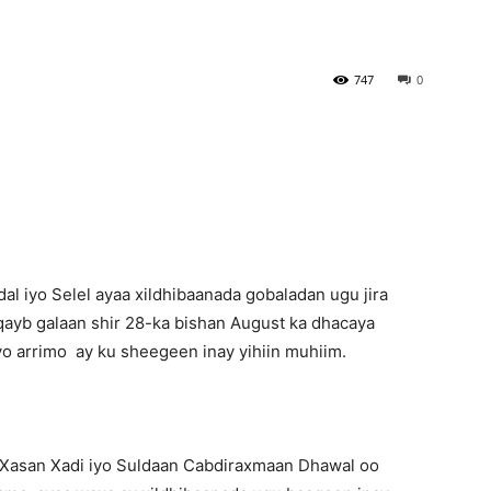
Newspaper
747
0
l iyo Selel ayaa xildhibaanada gobaladan ugu jira
 qayb galaan shir 28-ka bishan August ka dhacaya
o arrimo ay ku sheegeen inay yihiin muhiim.
 Xasan Xadi iyo Suldaan Cabdiraxmaan Dhawal oo