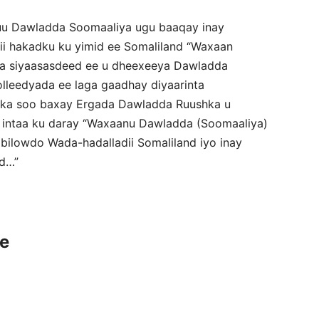
uu Dawladda Soomaaliya ugu baaqay inay
ii hakadku ku yimid ee Somaliland “Waxaan
a siyaasasdeed ee u dheexeeya Dawladda
lleedyada ee laga gaadhay diyaarinta
a ka soo baxay Ergada Dawladda Ruushka u
 intaa ku daray “Waxaanu Dawladda (Soomaaliya)
 bilowdo Wada-hadalladii Somaliland iyo inay
nd…”
ce