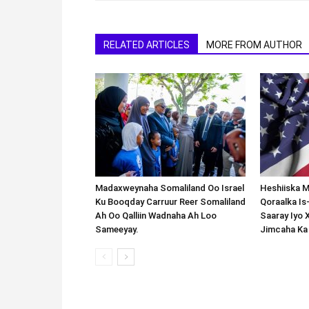
RELATED ARTICLES
MORE FROM AUTHOR
Madaxweynaha Somaliland Oo Israel
Heshiiska M
Ku Booqday Carruur Reer Somaliland
Qoraalka I
Ah Oo Qalliin Wadnaha Ah Loo
Saaray Iyo 
Sameeyay.
Jimcaha Ka