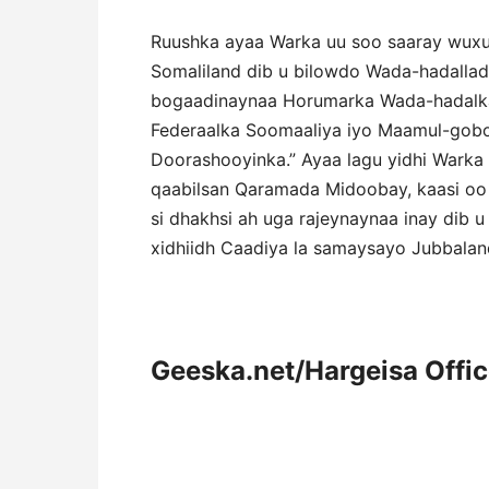
Ruushka ayaa Warka uu soo saaray wux
Somaliland dib u bilowdo Wada-hadallad
bogaadinaynaa Horumarka Wada-hadalk
Federaalka Soomaaliya iyo Maamul-gobo
Doorashooyinka.” Ayaa lagu yidhi Wark
qaabilsan Qaramada Midoobay, kaasi oo
si dhakhsi ah uga rajeynaynaa inay dib u
xidhiidh Caadiya la samaysayo Jubbala
Geeska.net/Hargeisa Offi