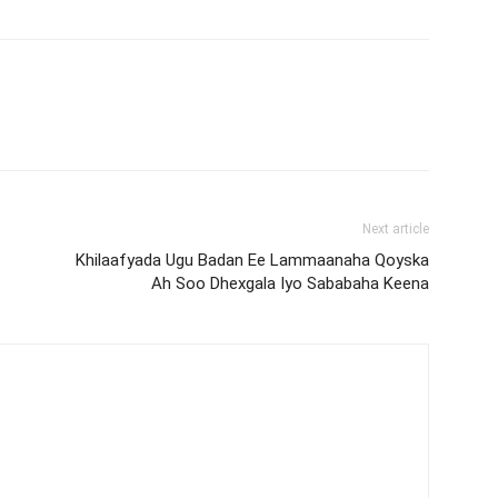
Next article
Khilaafyada Ugu Badan Ee Lammaanaha Qoyska
Ah Soo Dhexgala Iyo Sababaha Keena