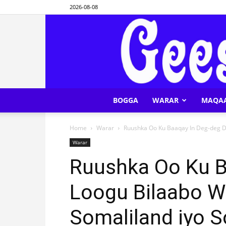
2026-08-08
BOGGA
WARAR
MAQA
Home
Warar
Ruushka Oo Ku Baaqay In Deg-deg Di
Warar
Ruushka Oo Ku B
Loogu Bilaabo W
Somaliland iyo 