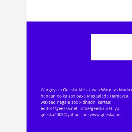
Wargeyska Geeska Afrika, waa Wargeys Madax
banaan oo ka soo baxa Magaalada Hargeysa.
waxaad nagala soo xidhiidhi kartaa:
editor@geeska.net, info@geeska.net iyo
geeska2006@yahoo.com www.geeska.net