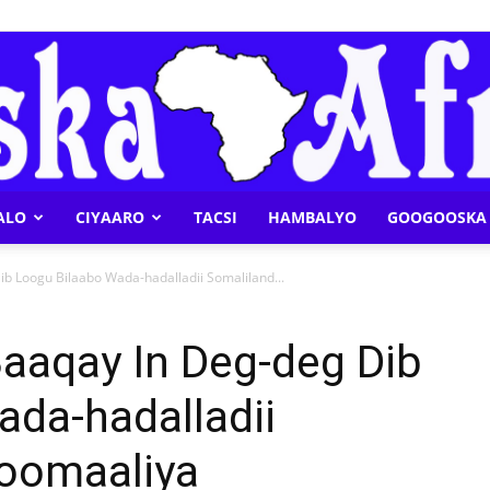
ALO
CIYAARO
TACSI
HAMBALYO
GOOGOOSKA 
Geeska
b Loogu Bilaabo Wada-hadalladii Somaliland...
aaqay In Deg-deg Dib
ada-hadalladii
Afrika
Soomaaliya