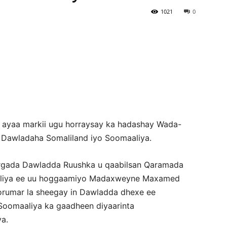
1021
0
Newspaper
ayaa markii ugu horraysay ka hadashay Wada-
y Dawladaha Somaliland iyo Soomaaliya.
Ergada Dawladda Ruushka u qaabilsan Qaramada
liya ee uu hoggaamiyo Madaxweyne Maxamed
orumar la sheegay in Dawladda dhexe ee
oomaaliya ka gaadheen diyaarinta
a.