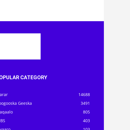
OPULAR CATEGORY
arar
14688
oogooska Geeska
3491
aqaalo
805
OBS
403
iyaaro
103