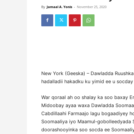
By
Jamaal A. Yonis
-
November 25, 2020
New York (Geeska) – Dawladda Ruushka 
hadalladii hakadku ku yimid ee u socda
War qoraal ah oo shalay ka soo baxay 
Midoobay ayaa waxa Dawladda Soomaa
Cabdillaahi Farmaajo lagu bogaadiyey h
Soomaaliya iyo Maamul-gobolleedyada S
doorashooyinka soo socda ee Soomaaliy