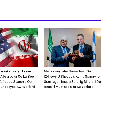
araykanka Iyo Iiraan:
Madaxweynaha Somaliland Oo
s-Afgaradka Oo La Soo
I24news U Sheegay: Kama Saarayno
Xafladda Saxeexa Oo
Suurtagalnimada Saldhig Milateri Oo
 Dhacayso Switzerland.
Israa’iil Mustaqbalka Ku Yeelato