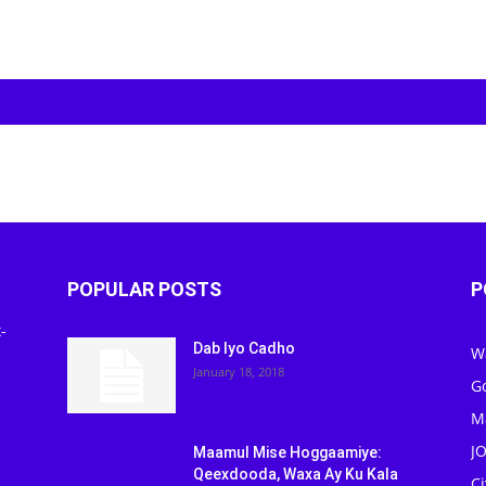
POPULAR POSTS
P
-
Dab Iyo Cadho
W
January 18, 2018
G
M
J
Maamul Mise Hoggaamiye:
Qeexdooda, Waxa Ay Ku Kala
C