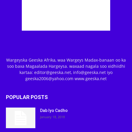
Wargeyska Geeska Afrika, waa Wargeys Madax-banaan oo ka
soo baxa Magaalada Hargeysa. waxaad nagala soo xidhiidhi
kartaa: editor@geeska.net, info@geeska.net iyo
geeska2006@yahoo.com www.geeska.net
POPULAR POSTS
Dab Iyo Cadho
January 18, 2018