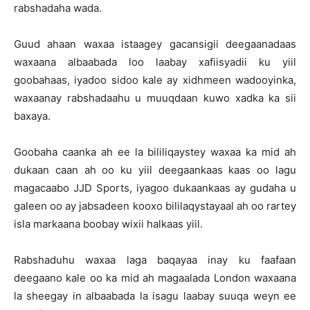
rabshadaha wada.
Guud ahaan waxaa istaagey gacansigii deegaanadaas
waxaana albaabada loo laabay xafiisyadii ku yiil
goobahaas, iyadoo sidoo kale ay xidhmeen wadooyinka,
waxaanay rabshadaahu u muuqdaan kuwo xadka ka sii
baxaya.
Goobaha caanka ah ee la bililiqaystey waxaa ka mid ah
dukaan caan ah oo ku yiil deegaankaas kaas oo lagu
magacaabo JJD Sports, iyagoo dukaankaas ay gudaha u
galeen oo ay jabsadeen kooxo bililaqystayaal ah oo rartey
isla markaana boobay wixii halkaas yiil.
Rabshaduhu waxaa laga baqayaa inay ku faafaan
deegaano kale oo ka mid ah magaalada London waxaana
la sheegay in albaabada la isagu laabay suuqa weyn ee