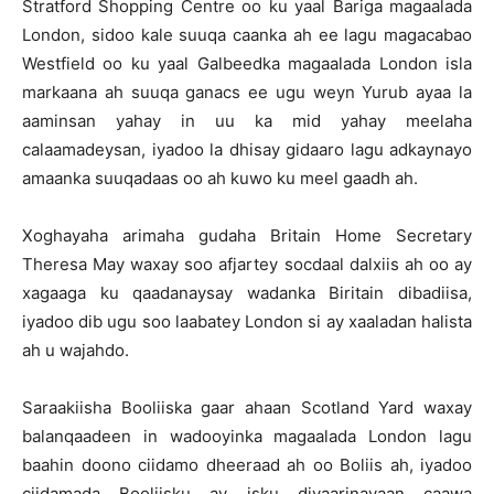
Stratford Shopping Centre oo ku yaal Bariga magaalada
London, sidoo kale suuqa caanka ah ee lagu magacabao
Westfield oo ku yaal Galbeedka magaalada London isla
markaana ah suuqa ganacs ee ugu weyn Yurub ayaa la
aaminsan yahay in uu ka mid yahay meelaha
calaamadeysan, iyadoo la dhisay gidaaro lagu adkaynayo
amaanka suuqadaas oo ah kuwo ku meel gaadh ah.
Xoghayaha arimaha gudaha Britain Home Secretary
Theresa May waxay soo afjartey socdaal dalxiis ah oo ay
xagaaga ku qaadanaysay wadanka Biritain dibadiisa,
iyadoo dib ugu soo laabatey London si ay xaaladan halista
ah u wajahdo.
Saraakiisha Booliiska gaar ahaan Scotland Yard waxay
balanqaadeen in wadooyinka magaalada London lagu
baahin doono ciidamo dheeraad ah oo Boliis ah, iyadoo
ciidamada Booliisku ay isku diyaarinayaan caawa