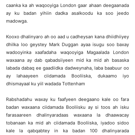
caanka ka ah waqooyiga London gaar ahaan deegaanada
ay ku badan yihiin dadka asalkoodu ka soo jeedo
madowga.
Kooxo dhalinyaro ah oo aad u cadheysan kana dhiidhiiyey
dhilka loo geystey Mark Duggan ayaa isugu soo baxay
wadooyinka xaafadaha waqooyiga Magaalada London
waxaana ay dab qabadsiiyeen mid ka mid ah basaska
labada dabaq ee gaadiidka dadweynaha, laba baabuur oo
ay lahaayeen ciidamada Booliiska, dukaamo iyo
dhismayaal ku yiil wadada Tottenham
Rabshadahu waxay ku faafyeen deegaano kale oo fara
badan waxaana ciidamada Booliisku ay si toos ah isku
farasaareen dhalinyaradaas waxaana la dhaawacay
tobanaan ka mid ah ciidamada Booliiska, iyadoo sidoo
kale la qabqabtey in ka badan 100 dhalinyarada