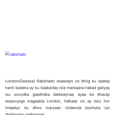
L
ondon(Geeska) Rabshado waawayn oo dhiig ku daatay
hanti badana ay ku baaba’day isla markaana hakad galiyay
isu socodka gaadiidka dadwaynaa, ayaa ka dhacay
waqooyiga magaalda London, halkaas oo ay isku hor
imaadyo ku dhex maryaan ciidamda booliska iyo
dhalinyaro cadhaysan.