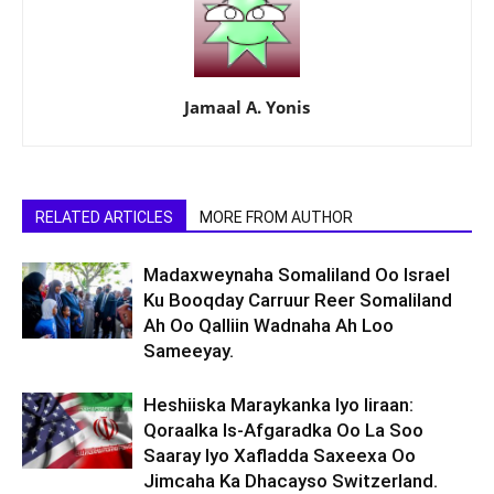
Jamaal A. Yonis
RELATED ARTICLES
MORE FROM AUTHOR
Madaxweynaha Somaliland Oo Israel
Ku Booqday Carruur Reer Somaliland
Ah Oo Qalliin Wadnaha Ah Loo
Sameeyay.
Heshiiska Maraykanka Iyo Iiraan:
Qoraalka Is-Afgaradka Oo La Soo
Saaray Iyo Xafladda Saxeexa Oo
Jimcaha Ka Dhacayso Switzerland.