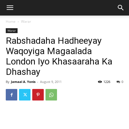
Home
Warar
Warar
Rabshadaha Hadheeyay
Waqoyiga Magaalada
London Iyo Khasaaraha Ka
Dhashay
By
Jamaal A. Yonis
-
August 9, 2011
1226
0