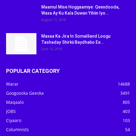
Maamul Mise Hoggaamiye: Qeexdooda,
Waxa Ay Ku Kala Duwan Yihiin Iyo...
August 17, 2018
Maxaa Ka Jira In Somaliland Loogu
Tashaday Shirkii Baydhabo Ee...
June 10, 2018
POPULAR CATEGORY
Warar
14688
Googooska Geeska
3491
Maqaalo
805
JOBS
403
Ciyaaro
103
Columnists
54