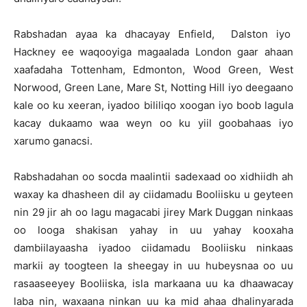
Rabshadan ayaa ka dhacayay Enfield, Dalston iyo
Hackney ee waqooyiga magaalada London gaar ahaan
xaafadaha Tottenham, Edmonton, Wood Green, West
Norwood, Green Lane, Mare St, Notting Hill iyo deegaano
kale oo ku xeeran, iyadoo bililiqo xoogan iyo boob lagula
kacay dukaamo waa weyn oo ku yiil goobahaas iyo
xarumo ganacsi.
Rabshadahan oo socda maalintii sadexaad oo xidhiidh ah
waxay ka dhasheen dil ay ciidamadu Booliisku u geyteen
nin 29 jir ah oo lagu magacabi jirey Mark Duggan ninkaas
oo looga shakisan yahay in uu yahay kooxaha
dambiilayaasha iyadoo ciidamadu Booliisku ninkaas
markii ay toogteen la sheegay in uu hubeysnaa oo uu
rasaaseeyey Booliiska, isla markaana uu ka dhaawacay
laba nin, waxaana ninkan uu ka mid ahaa dhalinyarada