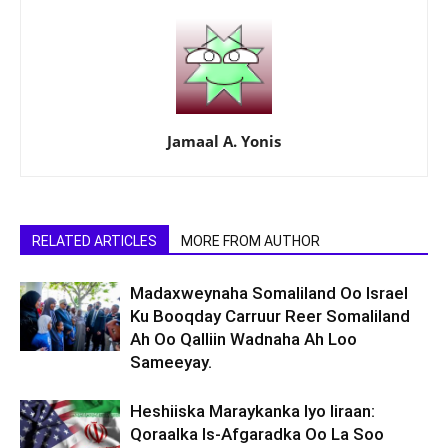
Jamaal A. Yonis
RELATED ARTICLES
MORE FROM AUTHOR
Madaxweynaha Somaliland Oo Israel
Ku Booqday Carruur Reer Somaliland
Ah Oo Qalliin Wadnaha Ah Loo
Sameeyay.
Heshiiska Maraykanka Iyo Iiraan:
Qoraalka Is-Afgaradka Oo La Soo