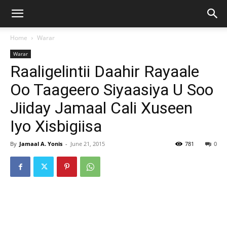
Home
Warar
Warar
Raaligelintii Daahir Rayaale
Oo Taageero Siyaasiya U Soo
Jiiday Jamaal Cali Xuseen
Iyo Xisbigiisa
By
Jamaal A. Yonis
-
June 21, 2015
781
0