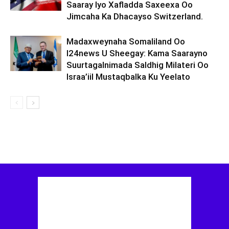
Saaray Iyo Xafladda Saxeexa Oo
Jimcaha Ka Dhacayso Switzerland.
Madaxweynaha Somaliland Oo
I24news U Sheegay: Kama Saarayno
Suurtagalnimada Saldhig Milateri Oo
Israa’iil Mustaqbalka Ku Yeelato