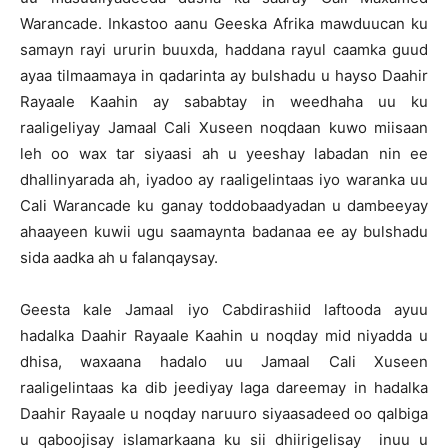
Warancade. Inkastoo aanu Geeska Afrika mawduucan ku
samayn rayi ururin buuxda, haddana rayul caamka guud
ayaa tilmaamaya in qadarinta ay bulshadu u hayso Daahir
Rayaale Kaahin ay sababtay in weedhaha uu ku
raaligeliyay Jamaal Cali Xuseen noqdaan kuwo miisaan
leh oo wax tar siyaasi ah u yeeshay labadan nin ee
dhallinyarada ah, iyadoo ay raaligelintaas iyo waranka uu
Cali Warancade ku ganay toddobaadyadan u dambeeyay
ahaayeen kuwii ugu saamaynta badanaa ee ay bulshadu
sida aadka ah u falanqaysay.
Geesta kale Jamaal iyo Cabdirashiid laftooda ayuu
hadalka Daahir Rayaale Kaahin u noqday mid niyadda u
dhisa, waxaana hadalo uu Jamaal Cali Xuseen
raaligelintaas ka dib jeediyay laga dareemay in hadalka
Daahir Rayaale u noqday naruuro siyaasadeed oo qalbiga
u qaboojisay islamarkaana ku sii dhiirigelisay inuu u