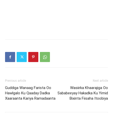
Previous article
Next article
Guddiga Wanaag Farista Oo
Wasiirka Khaarajiga Oo
Hawlgalo Ku Qaaday Dadka
Sababeeyay Hakadka Ku Yimid
Xaaraanta Kariya Ramadaanta
Bixinta Fiisaha Itoobiya