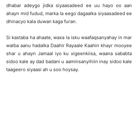
dhabar adeygo jidka siyaasadeed ee uu hayo oo aan
ahayn mid fudud, marka la eego dagaalka siyaasadeed ee
dhinacyo kala duwan kaga furan.
Si kastaba ha ahaate, waxa la isku waafaqsanyahay in mar
walba aanu hadalka Daahir Rayaale Kaahin khayr mooyee
shar u ahayn Jamaal iyo ku xigeenkiisa, waana sababta
sidoo kale ay dad badani u aaminsanyihiin inay sidoo kale
taageero siyaasi ah u soo hoysay.