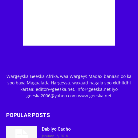
Wargeyska Geeska Afrika, waa Wargeys Madax-banaan oo ka
soo baxa Magaalada Hargeysa. waxaad nagala soo xidhiidhi
kartaa: editor@geeska.net, info@geeska.net iyo
geeska2006@yahoo.com www.geeska.net
POPULAR POSTS
Dab Iyo Cadho
January 18, 2018