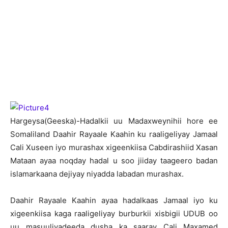
H
argeysa(Geeska)-Hadalkii uu Madaxweynihii hore ee
Somaliland Daahir Rayaale Kaahin ku raaligeliyay Jamaal
Cali Xuseen iyo murashax xigeenkiisa Cabdirashiid Xasan
Mataan ayaa noqday hadal u soo jiiday taageero badan
islamarkaana dejiyay niyadda labadan murashax.
Daahir Rayaale Kaahin ayaa hadalkaas Jamaal iyo ku
xigeenkiisa kaga raaligeliyay burburkii xisbigii UDUB oo
uu masuuliyadeeda dusha ka saaray Cali Maxamed