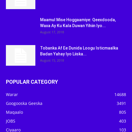
Maamul Mise Hoggaamiye: Qeexdooda,
Waxa Ay Ku Kala Duwan Yihiin Iyo...
August 17, 2018
Tobanka Af Ee Dunida Loogu Isticmaalka
Badan Yahay Iyo Liiska...
August 15, 2018
POPULAR CATEGORY
Warar
14688
Googooska Geeska
3491
Maqaalo
805
JOBS
403
Ciyaaro
103