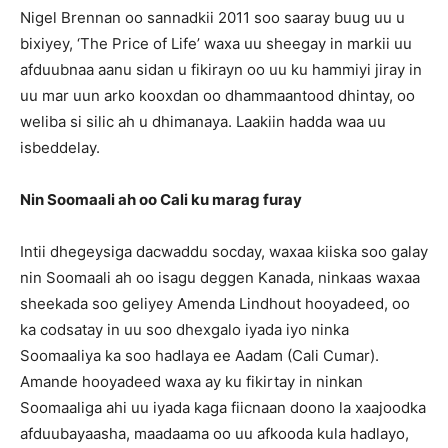
Nigel Brennan oo sannadkii 2011 soo saaray buug uu u
bixiyey, ‘The Price of Life’ waxa uu sheegay in markii uu
afduubnaa aanu sidan u fikirayn oo uu ku hammiyi jiray in
uu mar uun arko kooxdan oo dhammaantood dhintay, oo
weliba si silic ah u dhimanaya. Laakiin hadda waa uu
isbeddelay.
Nin Soomaali ah oo Cali ku marag furay
Intii dhegeysiga dacwaddu socday, waxaa kiiska soo galay
nin Soomaali ah oo isagu deggen Kanada, ninkaas waxaa
sheekada soo geliyey Amenda Lindhout hooyadeed, oo
ka codsatay in uu soo dhexgalo iyada iyo ninka
Soomaaliya ka soo hadlaya ee Aadam (Cali Cumar).
Amande hooyadeed waxa ay ku fikirtay in ninkan
Soomaaliga ahi uu iyada kaga fiicnaan doono la xaajoodka
afduubayaasha, maadaama oo uu afkooda kula hadlayo,