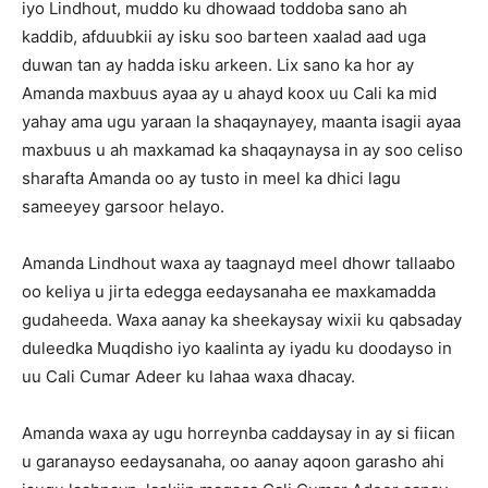
iyo Lindhout, muddo ku dhowaad toddoba sano ah
kaddib, afduubkii ay isku soo barteen xaalad aad uga
duwan tan ay hadda isku arkeen. Lix sano ka hor ay
Amanda maxbuus ayaa ay u ahayd koox uu Cali ka mid
yahay ama ugu yaraan la shaqaynayey, maanta isagii ayaa
maxbuus u ah maxkamad ka shaqaynaysa in ay soo celiso
sharafta Amanda oo ay tusto in meel ka dhici lagu
sameeyey garsoor helayo.
Amanda Lindhout waxa ay taagnayd meel dhowr tallaabo
oo keliya u jirta edegga eedaysanaha ee maxkamadda
gudaheeda. Waxa aanay ka sheekaysay wixii ku qabsaday
duleedka Muqdisho iyo kaalinta ay iyadu ku doodayso in
uu Cali Cumar Adeer ku lahaa waxa dhacay.
Amanda waxa ay ugu horreynba caddaysay in ay si fiican
u garanayso eedaysanaha, oo aanay aqoon garasho ahi