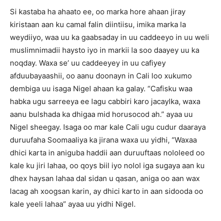
Si kastaba ha ahaato ee, oo marka hore ahaan jiray
kiristaan aan ku camal falin diintiisu, imika marka la
weydiiyo, waa uu ka gaabsaday in uu caddeeyo in uu weli
muslimnimadii haysto iyo in markii la soo daayey uu ka
noqday. Waxa se’ uu caddeeyey in uu cafiyey
afduubayaashii, oo aanu doonayn in Cali loo xukumo
dembiga uu isaga Nigel ahaan ka galay. “Cafisku waa
habka ugu sarreeya ee lagu cabbiri karo jacaylka, waxa
aanu bulshada ka dhigaa mid horusocod ah.” ayaa uu
Nigel sheegay. Isaga oo mar kale Cali ugu cudur daaraya
duruufaha Soomaaliya ka jirana waxa uu yidhi, “Waxaa
dhici karta in aniguba haddii aan duruuftaas nololeed oo
kale ku jiri lahaa, oo qoys biil iyo nolol iga sugaya aan ku
dhex haysan lahaa dal sidan u qasan, aniga oo aan wax
lacag ah xoogsan karin, ay dhici karto in aan sidooda oo
kale yeeli lahaa” ayaa uu yidhi Nigel.