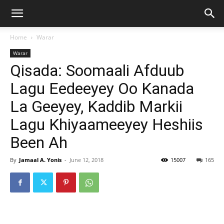
Home
Warar
Warar
Qisada: Soomaali Afduub
Lagu Eedeeyey Oo Kanada
La Geeyey, Kaddib Markii
Lagu Khiyaameeyey Heshiis
Been Ah
By
Jamaal A. Yonis
-
June 12, 2018
15007
165