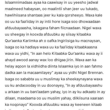
Islaamnimadaas ayaa ka caawisay in uu yeesho jadwal
maalmeed habaysan, oo maalintii shan jeer uu tukado,
hawlihiisana shantaas jeer ku kala qorsheeyo. Waxa kale
oo uu ka faa’iiday in ay intii hore isaga soo dhowaadaan
afduubayaasha, iskagana faham fiicnaadaan. Nigel waxa
uu sheegay in kooxda afduubku ay siisay kitaabka
Qur’aanka Kariimka ah o oafka Ingiriisiga ku macnaysan,
isaga oo ka hadlaya waxa uu ka faa’iiday kitaabkaasna
waxa uu yidhi, “In aan helo Kitaabka Qur’aanku waxa ay ii
ahayd awood aanay wax loo dhigaa jirin. Waxa aan ka
helay aqoon la xidhiidha diinta Islaamka iyo in aan fahmo
dadka aan la macaamilayey” ayaa uu yidhi Nigel Brennan.
Isaga oo sababta uu u muslimay ka sheekaynayana waxa
uu ku andacooday in uu doonayey, “In ay afduubayaashu
u arkaan in uu bani’aadam yahay, iyo in ay ku adkaato in ay
dilaan, maadaama oo uu muslim yahay, dilkiisuna xaaraan
ka noqonayo” Kooxda afduubku waxa ay keeneen kitaab