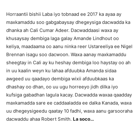
Horraantii bishii Laba iyo tobnaad ee 2017 ka ayaa ay
maxkamaddu soo gabgabaysay dhegeysiga dacwadda ka
dhanka ah Cali Cumar Adeer. Dacwaddaasi waxa ay
khusaysay dembiga laga galay Amande Lindhout oo
keliya, maadaama oo aanu ninka reer Ustareeliya ee Nigel
Brennan isagu soo dacwoon. Waxa aanay maxkamaddu
sheegtay in Cali ay ku heshay dembiga loo haystay oo ah
in uu kaalin weyn ku lahaa afduubka Amanda sidaa
awgeed uu qaadayo dembiga wixii afduubkaas ka
dhashay oo dhan, oo uu ugu horreeyo jidh dilka iyo
kufsiga gabadhan lagula kacay. Dacwadda waxaa qaadday
maxkamadda sare ee caddaaladda ee dalka Kanada, waxa
uu dhegeysigeedu qaatay 10 fadhi, waxa aanu garsooraha
dacwaddu ahaa Robert Smith.
La soco…