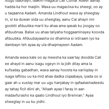
isugu laabnayn, laakiin magaca Cali Cumar Adeer aanay
hadda ka hor maqlin. Waxa uu magaciisa ku sheegi, oo ay
u taqaanna Aadam. Amanda Lindhout waxa ay sheegtay
in, si ka duwan sida uu sheegtay, aanu Cai ahayn nin
goobtii afduubka marti ku ahaa ama qasab ku joogay oo
afduubnaa. Balse uu ahaa taliyaha hoggaaminayey kooxda
afduubka. Afduubayaasha oo dhamina si ixtiraam iyo ka
dambayn leh ayaa ay ula dhaqmayeen Aadam.
Amanda waxa kale oo ay meesha ka saartay doodda Cali
ee ahayd in aanu isagu ogeyn in la jidh dilay ama la
kufsaday gabadhan, waxa aanay hoosta ka xariiqday in
isaga laftiisu uu ka mid ahaa dadka ciqaabaya, iyada oo si
gaar ah u xustay mar uu ugu hanjabay in qafaalashadeedu
ay tahay ficil diini ah, “Allaah ayaa I faray in aan
madaxfurasho ka qaato Lindhout iyo Brennan.” Ayaa
sheegtay in uu ku yidhi.