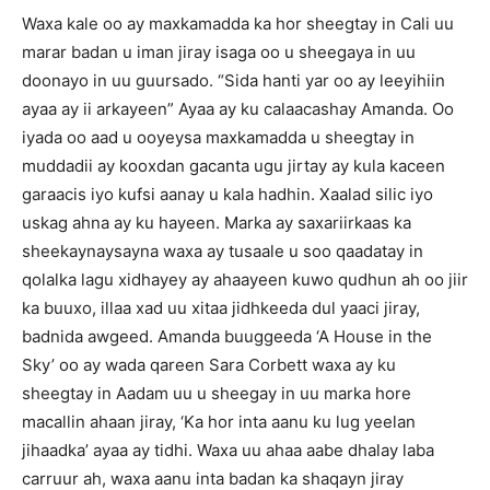
Waxa kale oo ay maxkamadda ka hor sheegtay in Cali uu
marar badan u iman jiray isaga oo u sheegaya in uu
doonayo in uu guursado. “Sida hanti yar oo ay leeyihiin
ayaa ay ii arkayeen” Ayaa ay ku calaacashay Amanda. Oo
iyada oo aad u ooyeysa maxkamadda u sheegtay in
muddadii ay kooxdan gacanta ugu jirtay ay kula kaceen
garaacis iyo kufsi aanay u kala hadhin. Xaalad silic iyo
uskag ahna ay ku hayeen. Marka ay saxariirkaas ka
sheekaynaysayna waxa ay tusaale u soo qaadatay in
qolalka lagu xidhayey ay ahaayeen kuwo qudhun ah oo jiir
ka buuxo, illaa xad uu xitaa jidhkeeda dul yaaci jiray,
badnida awgeed. Amanda buuggeeda ‘A House in the
Sky’ oo ay wada qareen Sara Corbett waxa ay ku
sheegtay in Aadam uu u sheegay in uu marka hore
macallin ahaan jiray, ‘Ka hor inta aanu ku lug yeelan
jihaadka’ ayaa ay tidhi. Waxa uu ahaa aabe dhalay laba
carruur ah, waxa aanu inta badan ka shaqayn jiray