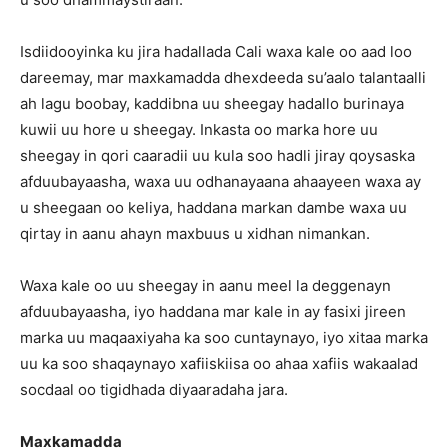
Isdiidooyinka ku jira hadallada Cali waxa kale oo aad loo
dareemay, mar maxkamadda dhexdeeda su’aalo talantaalli
ah lagu boobay, kaddibna uu sheegay hadallo burinaya
kuwii uu hore u sheegay. Inkasta oo marka hore uu
sheegay in qori caaradii uu kula soo hadli jiray qoysaska
afduubayaasha, waxa uu odhanayaana ahaayeen waxa ay
u sheegaan oo keliya, haddana markan dambe waxa uu
qirtay in aanu ahayn maxbuus u xidhan nimankan.
Waxa kale oo uu sheegay in aanu meel la deggenayn
afduubayaasha, iyo haddana mar kale in ay fasixi jireen
marka uu maqaaxiyaha ka soo cuntaynayo, iyo xitaa marka
uu ka soo shaqaynayo xafiiskiisa oo ahaa xafiis wakaalad
socdaal oo tigidhada diyaaradaha jara.
Maxkamadda