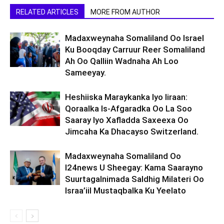
RELATED ARTICLES
MORE FROM AUTHOR
Madaxweynaha Somaliland Oo Israel
Ku Booqday Carruur Reer Somaliland
Ah Oo Qalliin Wadnaha Ah Loo
Sameeyay.
Heshiiska Maraykanka Iyo Iiraan:
Qoraalka Is-Afgaradka Oo La Soo
Saaray Iyo Xafladda Saxeexa Oo
Jimcaha Ka Dhacayso Switzerland.
Madaxweynaha Somaliland Oo
I24news U Sheegay: Kama Saarayno
Suurtagalnimada Saldhig Milateri Oo
Israa’iil Mustaqbalka Ku Yeelato