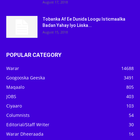
August 17, 2018
Tobanka Af Ee Dunida Loogu Isticmaalka
Badan Yahay Iyo Liiska...
August 15, 2018
POPULAR CATEGORY
Warar
14688
Googooska Geeska
3491
Maqaalo
805
JOBS
403
Ciyaaro
103
Columnists
54
Editorial/Staff Writer
30
Warar Dheeraada
16