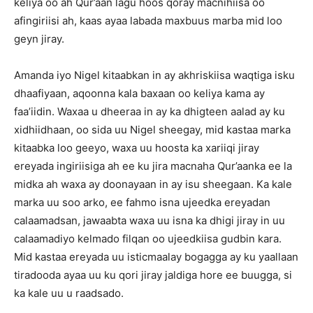
keliya oo ah Qur’aan lagu hoos qoray macnihiisa oo
afingiriisi ah, kaas ayaa labada maxbuus marba mid loo
geyn jiray.
Amanda iyo Nigel kitaabkan in ay akhriskiisa waqtiga isku
dhaafiyaan, aqoonna kala baxaan oo keliya kama ay
faa’iidin. Waxaa u dheeraa in ay ka dhigteen aalad ay ku
xidhiidhaan, oo sida uu Nigel sheegay, mid kastaa marka
kitaabka loo geeyo, waxa uu hoosta ka xariiqi jiray
ereyada ingiriisiga ah ee ku jira macnaha Qur’aanka ee la
midka ah waxa ay doonayaan in ay isu sheegaan. Ka kale
marka uu soo arko, ee fahmo isna ujeedka ereyadan
calaamadsan, jawaabta waxa uu isna ka dhigi jiray in uu
calaamadiyo kelmado filqan oo ujeedkiisa gudbin kara.
Mid kastaa ereyada uu isticmaalay bogagga ay ku yaallaan
tiradooda ayaa uu ku qori jiray jaldiga hore ee buugga, si
ka kale uu u raadsado.