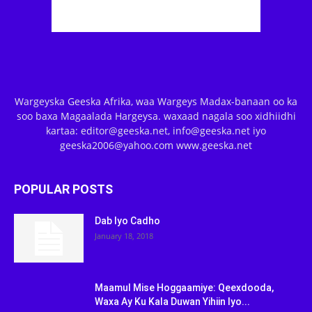
Wargeyska Geeska Afrika, waa Wargeys Madax-banaan oo ka
soo baxa Magaalada Hargeysa. waxaad nagala soo xidhiidhi
kartaa: editor@geeska.net, info@geeska.net iyo
geeska2006@yahoo.com www.geeska.net
POPULAR POSTS
Dab Iyo Cadho
January 18, 2018
Maamul Mise Hoggaamiye: Qeexdooda,
Waxa Ay Ku Kala Duwan Yihiin Iyo...