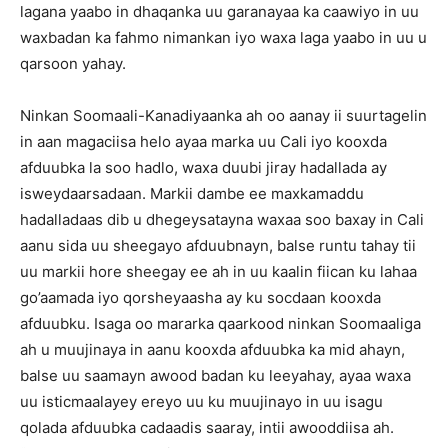
lagana yaabo in dhaqanka uu garanayaa ka caawiyo in uu
waxbadan ka fahmo nimankan iyo waxa laga yaabo in uu u
qarsoon yahay.
Ninkan Soomaali-Kanadiyaanka ah oo aanay ii suurtagelin
in aan magaciisa helo ayaa marka uu Cali iyo kooxda
afduubka la soo hadlo, waxa duubi jiray hadallada ay
isweydaarsadaan. Markii dambe ee maxkamaddu
hadalladaas dib u dhegeysatayna waxaa soo baxay in Cali
aanu sida uu sheegayo afduubnayn, balse runtu tahay tii
uu markii hore sheegay ee ah in uu kaalin fiican ku lahaa
go’aamada iyo qorsheyaasha ay ku socdaan kooxda
afduubku. Isaga oo mararka qaarkood ninkan Soomaaliga
ah u muujinaya in aanu kooxda afduubka ka mid ahayn,
balse uu saamayn awood badan ku leeyahay, ayaa waxa
uu isticmaalayey ereyo uu ku muujinayo in uu isagu
qolada afduubka cadaadis saaray, intii awooddiisa ah.