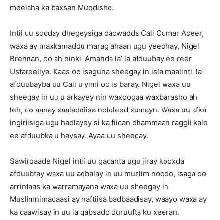
meelaha ka baxsan Muqdisho.
Intii uu socday dhegeysiga dacwadda Cali Cumar Adeer,
waxa ay maxkamaddu marag ahaan ugu yeedhay, Nigel
Brennan, oo ah ninkii Amanda la’ la afduubay ee reer
Ustareeliya. Kaas oo isaguna sheegay in isla maalintii la
afduubayba uu Cali u yimi oo is baray. Nigel waxa uu
sheegay in uu u arkayey nin waxoogaa waxbarasho ah
leh, oo aanay xaaladdiisa nololeed xumayn. Waxa uu afka
ingiriisiga ugu hadlayey si ka fiican dhammaan raggii kale
ee afduubka u haysay. Ayaa uu sheegay.
Sawirqaade Nigel intii uu gacanta ugu jiray kooxda
afduubtay waxa uu aqbalay in uu muslim noqdo, isaga oo
arrintaas ka warramayana waxa uu sheegay in
Muslimnimadaasi ay naftiisa badbaadisay, waayo waxa ay
ka caawisay in uu la qabsado duruufta ku xeeran.