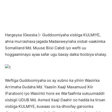
H
argeysa (Geeska )- Guddoomiyaha xisbiga KULMIYE,
ahna murrashaxa jagada Madaxweynaha xisbal-xaakimka
Somaliland Md. Muuse Biixi Cabdi iyo wefti uu
hoggaaminayo ayaa safar ugu baxay dalka Itoobiya shalay.
Weftiga Guddoomiyaha oo ay xubno ka yihiin Wasiirka
Arrimaha Gudaha Md. Yaasiin Xaaji Maxamuud Xiir
(Faratoon) iyo Wasiirkii hore ee Warfaafinta xukuumaddii
xisbigii UDUB Md. Axmed Xaaji Daahir oo hadda ka tirsan
xisbiga KULMIYE, kuwaas oo ka dhoofay garoonka