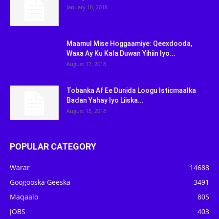
January 18, 2018
Maamul Mise Hoggaamiye: Qeexdooda,
Waxa Ay Ku Kala Duwan Yihiin Iyo...
August 17, 2018
Tobanka Af Ee Dunida Loogu Isticmaalka
Badan Yahay Iyo Liiska...
August 15, 2018
POPULAR CATEGORY
Warar
14688
Googooska Geeska
3491
Maqaalo
805
JOBS
403