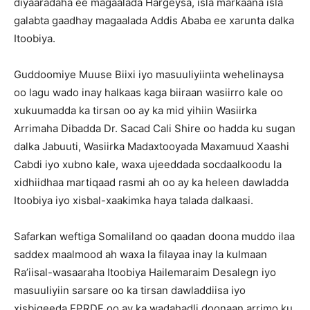
diyaaradaha ee magaalada Hargeysa, isla markaana isla
galabta gaadhay magaalada Addis Ababa ee xarunta dalka
Itoobiya.
Guddoomiye Muuse Biixi iyo masuuliyiinta wehelinaysa
oo lagu wado inay halkaas kaga biiraan wasiirro kale oo
xukuumadda ka tirsan oo ay ka mid yihiin Wasiirka
Arrimaha Dibadda Dr. Sacad Cali Shire oo hadda ku sugan
dalka Jabuuti, Wasiirka Madaxtooyada Maxamuud Xaashi
Cabdi iyo xubno kale, waxa ujeeddada socdaalkoodu la
xidhiidhaa martiqaad rasmi ah oo ay ka heleen dawladda
Itoobiya iyo xisbal-xaakimka haya talada dalkaasi.
Safarkan weftiga Somaliland oo qaadan doona muddo ilaa
saddex maalmood ah waxa la filayaa inay la kulmaan
Ra’iisal-wasaaraha Itoobiya Hailemaraim Desalegn iyo
masuuliyiin sarsare oo ka tirsan dawladdiisa iyo
xisbigeeda EPRDF oo ay ka wadahadli doonaan arrimo ku