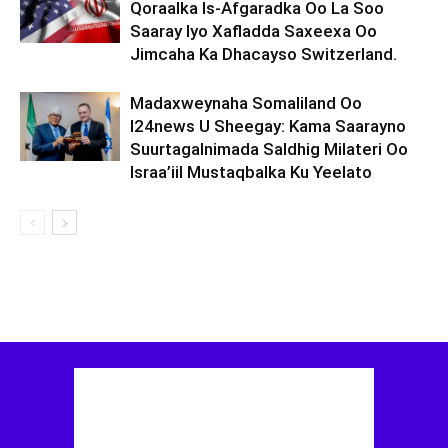
Qoraalka Is-Afgaradka Oo La Soo
Saaray Iyo Xafladda Saxeexa Oo
Jimcaha Ka Dhacayso Switzerland.
Madaxweynaha Somaliland Oo
I24news U Sheegay: Kama Saarayno
Suurtagalnimada Saldhig Milateri Oo
Israa’iil Mustaqbalka Ku Yeelato