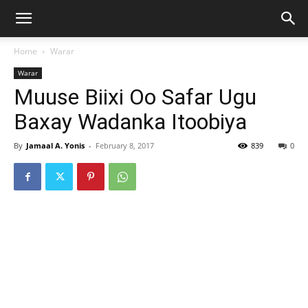
Home
Warar
Warar
Muuse Biixi Oo Safar Ugu
Baxay Wadanka Itoobiya
By
Jamaal A. Yonis
-
February 8, 2017
839
0