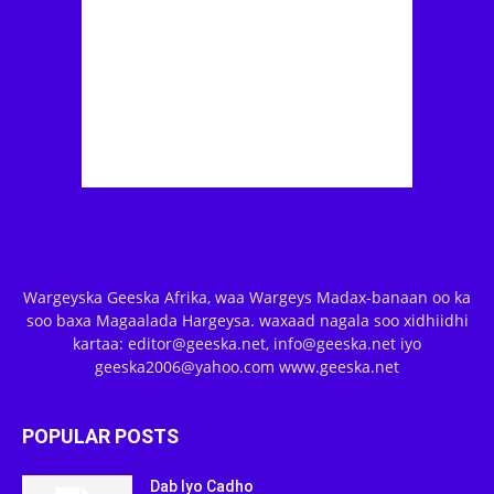
Wargeyska Geeska Afrika, waa Wargeys Madax-banaan oo ka
soo baxa Magaalada Hargeysa. waxaad nagala soo xidhiidhi
kartaa: editor@geeska.net, info@geeska.net iyo
geeska2006@yahoo.com www.geeska.net
POPULAR POSTS
Dab Iyo Cadho