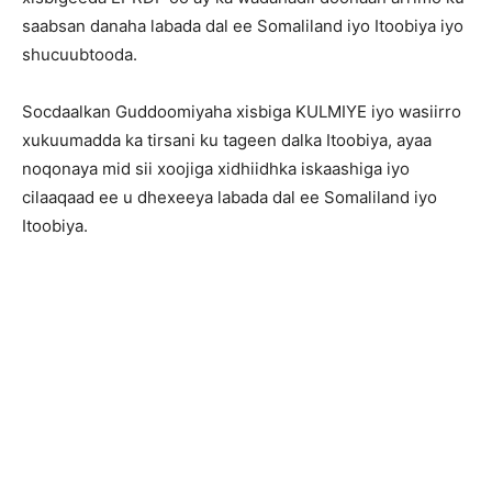
saabsan danaha labada dal ee Somaliland iyo Itoobiya iyo
shucuubtooda.
Socdaalkan Guddoomiyaha xisbiga KULMIYE iyo wasiirro
xukuumadda ka tirsani ku tageen dalka Itoobiya, ayaa
noqonaya mid sii xoojiga xidhiidhka iskaashiga iyo
cilaaqaad ee u dhexeeya labada dal ee Somaliland iyo
Itoobiya.