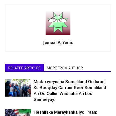
Jamaal A. Yonis
RELATED ARTICLES
MORE FROM AUTHOR
Madaxweynaha Somaliland Oo Israel
Ku Booqday Carruur Reer Somaliland
Ah Oo Qalliin Wadnaha Ah Loo
Sameeyay.
Heshiiska Maraykanka Iyo Iiraan: