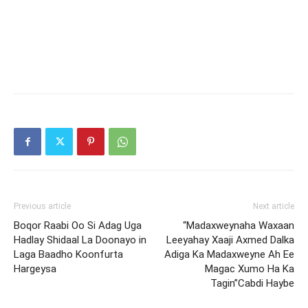
Previous article
Next article
Boqor Raabi Oo Si Adag Uga
“Madaxweynaha Waxaan
Hadlay Shidaal La Doonayo in
Leeyahay Xaaji Axmed Dalka
Laga Baadho Koonfurta
Adiga Ka Madaxweyne Ah Ee
Hargeysa
Magac Xumo Ha Ka
Tagin”Cabdi Haybe