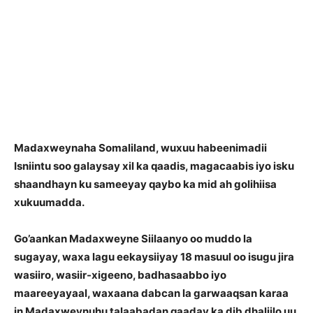
M
adaxweynaha Somaliland, wuxuu habeenimadii
Isniintu soo galaysay xil ka qaadis, magacaabis iyo isku
shaandhayn ku sameeyay qaybo ka mid ah golihiisa
xukuumadda.
Go’aankan Madaxweyne Siilaanyo oo muddo la
sugayay, waxa lagu eekaysiiyay 18 masuul oo isugu jira
wasiiro, wasiir-xigeeno, badhasaabbo iyo
maareeyayaal, waxaana dabcan la garwaaqsan karaa
in Madaxweynuhu talaabadan qaaday ka dib dhaliilo uu