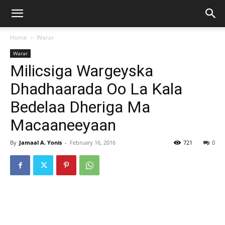
Home
Warar
Warar
Milicsiga Wargeyska
Dhadhaarada Oo La Kala
Bedelaa Dheriga Ma
Macaaneeyaan
By
Jamaal A. Yonis
-
February 16, 2016
721
0