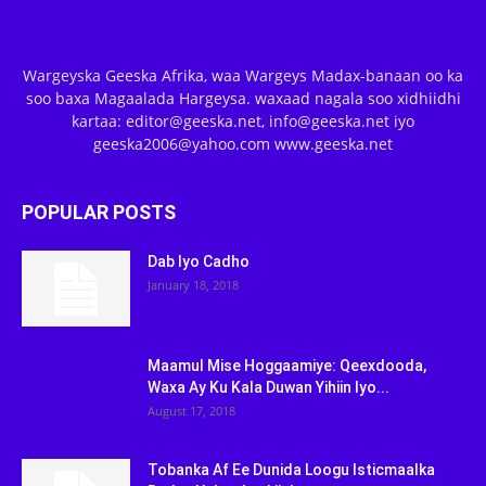
Wargeyska Geeska Afrika, waa Wargeys Madax-banaan oo ka
soo baxa Magaalada Hargeysa. waxaad nagala soo xidhiidhi
kartaa: editor@geeska.net, info@geeska.net iyo
geeska2006@yahoo.com www.geeska.net
POPULAR POSTS
Dab Iyo Cadho
January 18, 2018
Maamul Mise Hoggaamiye: Qeexdooda,
Waxa Ay Ku Kala Duwan Yihiin Iyo...
August 17, 2018
Tobanka Af Ee Dunida Loogu Isticmaalka