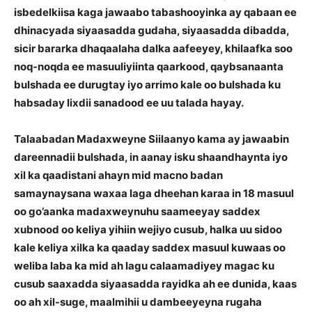
isbedelkiisa kaga jawaabo tabashooyinka ay qabaan ee
dhinacyada siyaasadda gudaha, siyaasadda dibadda,
sicir bararka dhaqaalaha dalka aafeeyey, khilaafka soo
noq-noqda ee masuuliyiinta qaarkood, qaybsanaanta
bulshada ee durugtay iyo arrimo kale oo bulshada ku
habsaday lixdii sanadood ee uu talada hayay.
Talaabadan Madaxweyne Siilaanyo kama ay jawaabin
dareennadii bulshada, in aanay isku shaandhaynta iyo
xil ka qaadistani ahayn mid macno badan
samaynaysana waxaa laga dheehan karaa in 18 masuul
oo go’aanka madaxweynuhu saameeyay saddex
xubnood oo keliya yihiin wejiyo cusub, halka uu sidoo
kale keliya xilka ka qaaday saddex masuul kuwaas oo
weliba laba ka mid ah lagu calaamadiyey magac ku
cusub saaxadda siyaasadda rayidka ah ee dunida, kaas
oo ah xil-suge, maalmihii u dambeeyeyna rugaha