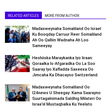
RELATED ARTICLES
MORE FROM AUTHOR
Madaxweynaha Somaliland Oo Israel
Ku Booqday Carruur Reer Somaliland
Ah Oo Qalliin Wadnaha Ah Loo
Sameeyay.
Heshiiska Maraykanka Iyo Iiraan:
Qoraalka Is-Afgaradka Oo La Soo
Saaray Iyo Xafladda Saxeexa Oo
Jimcaha Ka Dhacayso Switzerland.
Madaxweynaha Somaliland Oo
I24news U Sheegay: Kama Saarayno
Suurtagalnimada Saldhig Milateri Oo
Israa’iil Mustaqbalka Ku Yeelato