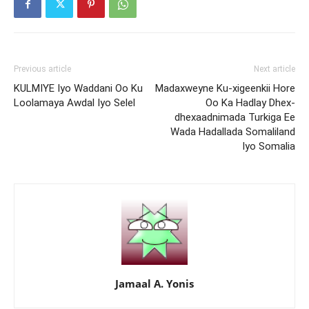
Previous article
Next article
KULMIYE Iyo Waddani Oo Ku
Madaxweyne Ku-xigeenkii Hore
Loolamaya Awdal Iyo Selel
Oo Ka Hadlay Dhex-
dhexaadnimada Turkiga Ee
Wada Hadallada Somaliland
Iyo Somalia
Jamaal A. Yonis