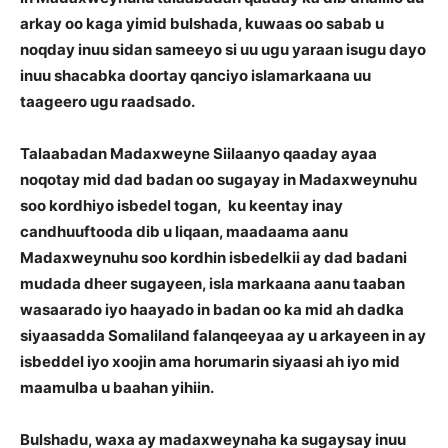
arkay oo kaga yimid bulshada, kuwaas oo sabab u
noqday inuu sidan sameeyo si uu ugu yaraan isugu dayo
inuu shacabka doortay qanciyo islamarkaana uu
taageero ugu raadsado.
Talaabadan Madaxweyne Siilaanyo qaaday ayaa
noqotay mid dad badan oo sugayay in Madaxweynuhu
soo kordhiyo isbedel togan, ku keentay inay
candhuuftooda dib u liqaan, maadaama aanu
Madaxweynuhu soo kordhin isbedelkii ay dad badani
mudada dheer sugayeen, isla markaana aanu taaban
wasaarado iyo haayado in badan oo ka mid ah dadka
siyaasadda Somaliland falanqeeyaa ay u arkayeen in ay
isbeddel iyo xoojin ama horumarin siyaasi ah iyo mid
maamulba u baahan yihiin.
Bulshadu, waxa ay madaxweynaha ka sugaysay inuu