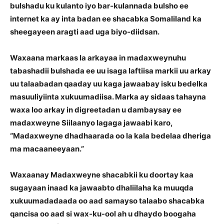
bulshadu ku kulanto iyo bar-kulannada bulsho ee
internet ka ay inta badan ee shacabka Somaliland ka
sheegayeen aragti aad uga biyo-diidsan.
Waxaana markaas la arkayaa in madaxweynuhu
tabashadii bulshada ee uu isaga laftiisa markii uu arkay
uu talaabadan qaaday uu kaga jawaabay isku bedelka
masuuliyiinta xukuumadiisa. Marka ay sidaas tahayna
waxa loo arkay in digreetadan u dambaysay ee
madaxweyne Siilaanyo lagaga jawaabi karo,
“Madaxweyne dhadhaarada oo la kala bedelaa dheriga
ma macaaneeyaan.”
Waxaanay Madaxweyne shacabkii ku doortay kaa
sugayaan inaad ka jawaabto dhaliilaha ka muuqda
xukuumadadaada oo aad samayso talaabo shacabka
qancisa oo aad si wax-ku-ool ah u dhaydo boogaha