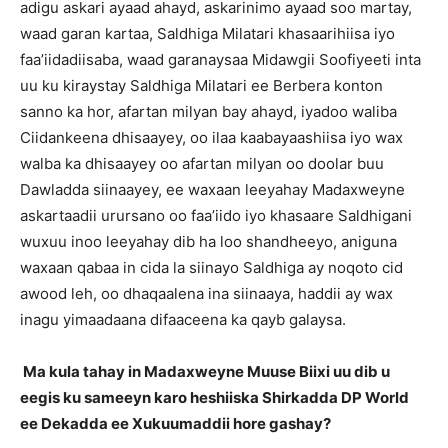
adigu askari ayaad ahayd, askarinimo ayaad soo martay,
waad garan kartaa, Saldhiga Milatari khasaarihiisa iyo
faa’iidadiisaba, waad garanaysaa Midawgii Soofiyeeti inta
uu ku kiraystay Saldhiga Milatari ee Berbera konton
sanno ka hor, afartan milyan bay ahayd, iyadoo waliba
Ciidankeena dhisaayey, oo ilaa kaabayaashiisa iyo wax
walba ka dhisaayey oo afartan milyan oo doolar buu
Dawladda siinaayey, ee waxaan leeyahay Madaxweyne
askartaadii urursano oo faa’iido iyo khasaare Saldhigani
wuxuu inoo leeyahay dib ha loo shandheeyo, aniguna
waxaan qabaa in cida la siinayo Saldhiga ay noqoto cid
awood leh, oo dhaqaalena ina siinaaya, haddii ay wax
inagu yimaadaana difaaceena ka qayb galaysa.
Ma kula tahay in Madaxweyne Muuse Biixi uu dib u
eegis ku sameeyn karo heshiiska Shirkadda DP World
ee Dekadda ee Xukuumaddii hore gashay?