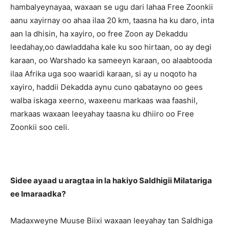
hambalyeynayaa, waxaan se ugu dari lahaa Free Zoonkii
aanu xayirnay oo ahaa ilaa 20 km, taasna ha ku daro, inta
aan la dhisin, ha xayiro, oo free Zoon ay Dekaddu
leedahay,oo dawladdaha kale ku soo hirtaan, oo ay degi
karaan, oo Warshado ka sameeyn karaan, oo alaabtooda
ilaa Afrika uga soo waaridi karaan, si ay u noqoto ha
xayiro, haddii Dekadda aynu cuno qabatayno oo gees
walba iskaga xeerno, waxeenu markaas waa faashil,
markaas waxaan leeyahay taasna ku dhiiro oo Free
Zoonkii soo celi.
Sidee ayaad u aragtaa in la hakiyo Saldhigii Milatariga
ee Imaraadka?
Madaxweyne Muuse Biixi waxaan leeyahay tan Saldhiga