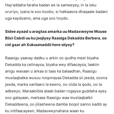
Hay’addaha faraha badan ee la sameeyey, in la isku
ururiyo, iyana la soo koobo, si halkaasna dhaqaale badani
uga kaydsamo, ama uga soo hoydo.
Sidee ayaad u aragtaa amarka uu Madaxweyne Muuse
Biixi Cabdi uu ku joojiyey Raasiga Dekadda Berbera, oo
cid gaar ah Xukuumaddii hore siiyey?
Raasigu yaanay dadku u arkin oo qudha meel biyaha
Dekadda ka celinaysa, biyaha wey difaacaysa, laakiin
anigu waxaan u arkaa si taas ka balaadhan, Raasigu
mustaqbalka wuxuu noqonayaa Dekadda sii jeeda, soona
jeeda, marka xanfaaro la keeno, oo ciida la qodo, oo la
adkeeyo, Maraakiibta alaab badan rogaysa guddaha ayey
soo galayaan, markaas Raasigu waa mustaqbalkii
Dekaddeena, oo jiilasheena dambe boqol sanno kadib ay
ku intifaacayeen, Madaxweynahana waan ku