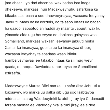
jaar ahaan, iyo dad ahaanba, wax badan baa inaga
dhexeeye, markaas inuu Madaxweynuhu safarkiisa ka
bilaabo aad baan u soo dhaweeynayaa, waxaana leeyahay
Jabuuti intaas ha ka kordhis, oo talaabo intaas ka badan
ha qaado, sababtoo ah haddii ay maanta Jabuuti wax ku
yimaada cida ugu horeeysa ee dabkaas galaysaa waa
Somaliland, markaas waxaan leeyahay jabuuti ninka
Xamar ka imanayaa, goorta uu ka imanayaa dheer,
waxaana leeyahay talabadaas waan idinku
hambalyeynayaa, ee talaabo intaas ka sii mug weyn
qaada, oo noqda Dawladda u horeeysa ee Somaliland
Ictiraafta.
Madaxweyne Muuse Biixi marka uu safarkiisa Jabuuti u
baxaayey, iyo marka uu dalka dib ugu soo laabtayba
midna lama arag Waddooyinkii la xidhi jiray iyo Ciidamadii
faraha badnaa ee Waddooyinka la tubi jiray, ee sidee