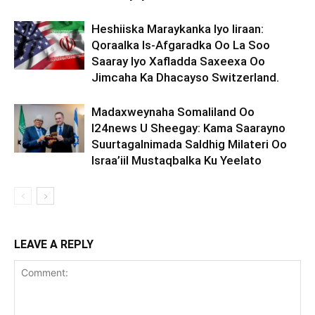
Heshiiska Maraykanka Iyo Iiraan:
Qoraalka Is-Afgaradka Oo La Soo
Saaray Iyo Xafladda Saxeexa Oo
Jimcaha Ka Dhacayso Switzerland.
Madaxweynaha Somaliland Oo
I24news U Sheegay: Kama Saarayno
Suurtagalnimada Saldhig Milateri Oo
Israa’iil Mustaqbalka Ku Yeelato
LEAVE A REPLY