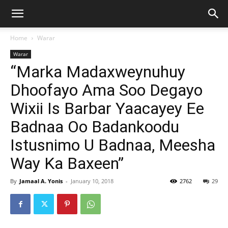
Home
Warar
Warar
“Marka Madaxweynuhuy
Dhoofayo Ama Soo Degayo
Wixii Is Barbar Yaacayey Ee
Badnaa Oo Badankoodu
Istusnimo U Badnaa, Meesha
Way Ka Baxeen”
By
Jamaal A. Yonis
-
January 10, 2018
2762
29