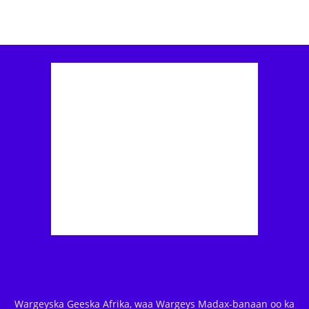
Wargeyska Geeska Afrika, waa Wargeys Madax-banaan oo ka