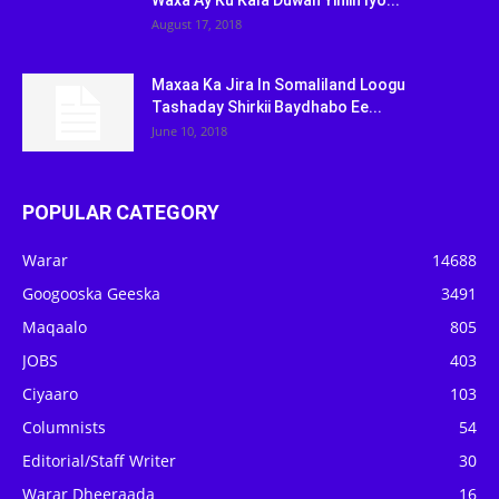
Waxa Ay Ku Kala Duwan Yihiin Iyo...
August 17, 2018
Maxaa Ka Jira In Somaliland Loogu
Tashaday Shirkii Baydhabo Ee...
June 10, 2018
POPULAR CATEGORY
Warar
14688
Googooska Geeska
3491
Maqaalo
805
JOBS
403
Ciyaaro
103
Columnists
54
Editorial/Staff Writer
30
Warar Dheeraada
16