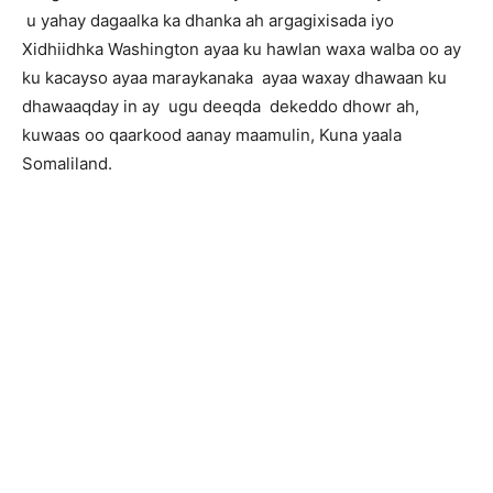
u yahay dagaalka ka dhanka ah argagixisada iyo
Xidhiidhka Washington ayaa ku hawlan waxa walba oo ay
ku kacayso ayaa maraykanaka ayaa waxay dhawaan ku
dhawaaqday in ay ugu deeqda dekeddo dhowr ah,
kuwaas oo qaarkood aanay maamulin, Kuna yaala
Somaliland.