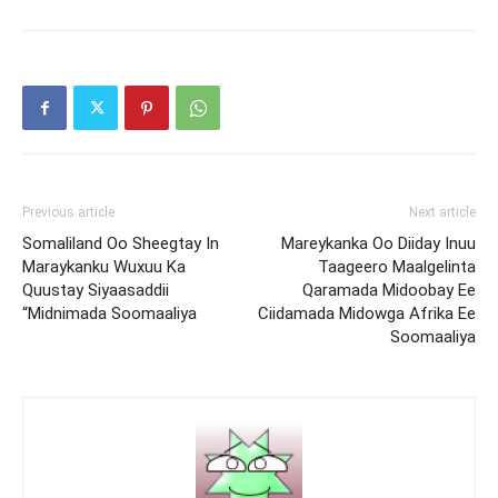
Previous article
Next article
Somaliland Oo Sheegtay In
Mareykanka Oo Diiday Inuu
Maraykanku Wuxuu Ka
Taageero Maalgelinta
Quustay Siyaasaddii
Qaramada Midoobay Ee
“Midnimada Soomaaliya
Ciidamada Midowga Afrika Ee
Soomaaliya