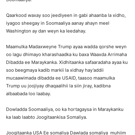
Qaarkood waxay soo jeediyeen in gabi ahaanba la xidho,
iyagoo sheegay in Soomaaliya aanay ahayn meel
Washington ay dan weyn ka leedahay.
Maamulka Madaxweyne Trump ayaa wadda qorshe weyn
oo lagu dhimayo kharashaadka ku baxa Waaxda Arrimaha
Dibadda ee Maraykanka. Xidhitaanka safaaradaha ayaa ku
soo beegmaya kadib markii la xidhay hay’addii
mucaawimada dibadda ee USAID, taasoo maamulka
Trump uu joojiyay dhaqaalihii la siin jiray, kadibna
albaabada loo laabay.
Dowladda Soomaaliya, oo ka hortagaysa in Maraykanku
ka laab laabto Joogitaankisa Somaliya.
Joogitaanka USA Ee somaliya Dawlada somaliya muhiim