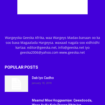
Wargeyska Geeska Afrika, waa Wargeys Madax-banaan oo ka
soo baxa Magaalada Hargeysa. waxaad nagala soo xidhiidhi
kartaa: editor@geeska.net, info@geeska.net iyo
geeska2006@yahoo.com www.geeska.net
POPULAR POSTS
Dab Iyo Cadho
January 18, 2018
Maamul Mise Hoggaamiye: Qeexdooda,