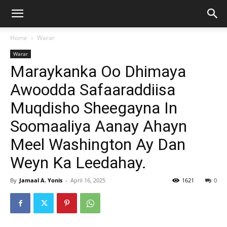
Home
Warar
Warar
Maraykanka Oo Dhimaya
Awoodda Safaaraddiisa
Muqdisho Sheegayna In
Soomaaliya Aanay Ahayn
Meel Washington Ay Dan
Weyn Ka Leedahay.
By
Jamaal A. Yonis
-
April 16, 2025
1621
0