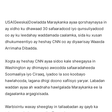
USA(Geeska)Dowladda Maraykanka ayaa qorshaynaysa in
ay xidho ku dhawaad 30 safaaradood iyo qunsuliyadood
oo ay ku leedahay waddamada caalamka, sida ku xusan
dhukumeentiyo ay heshay CNN oo ay diyaarisay Waaxda
Arrimaha Dibadda.
Xogta ay heshay CNN ayaa sidoo kale sheegaysa in
Washington ay dhimayso awoodda safaaradaheeda
Soomaaliya iyo Ciraaq, iyadoo la soo koobayo
hawlahooda, lagana dhigi doono xafiisyo yaryar. Labadan
waddan ayaa ah wadnaha hawlgalada Maraykanka ee la
dagaalanka argagixisada.
Warbixintu waxay sheegtay in tallaabadan ay qayb ka