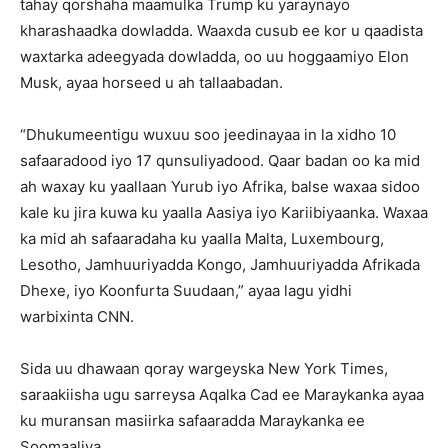
tahay qorshaha maamulka Trump ku yaraynayo
kharashaadka dowladda. Waaxda cusub ee kor u qaadista
waxtarka adeegyada dowladda, oo uu hoggaamiyo Elon
Musk, ayaa horseed u ah tallaabadan.
“Dhukumeentigu wuxuu soo jeedinayaa in la xidho 10
safaaradood iyo 17 qunsuliyadood. Qaar badan oo ka mid
ah waxay ku yaallaan Yurub iyo Afrika, balse waxaa sidoo
kale ku jira kuwa ku yaalla Aasiya iyo Kariibiyaanka. Waxaa
ka mid ah safaaradaha ku yaalla Malta, Luxembourg,
Lesotho, Jamhuuriyadda Kongo, Jamhuuriyadda Afrikada
Dhexe, iyo Koonfurta Suudaan,” ayaa lagu yidhi
warbixinta CNN.
Sida uu dhawaan qoray wargeyska New York Times,
saraakiisha ugu sarreysa Aqalka Cad ee Maraykanka ayaa
ku muransan masiirka safaaradda Maraykanka ee
Soomaaliya.