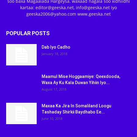
soo baxa Magaalada Hargeysa. waxaad nagala soo xidhiidhi
kartaa: editor@geeska.net, info@geeska.net iyo
geeska2006@yahoo.com www.geeska.net
POPULAR POSTS
Dab Iyo Cadho
January 18, 2018
Maamul Mise Hoggaamiye: Qeexdooda,
Waxa Ay Ku Kala Duwan Yihiin Iyo...
August 17, 2018
Maxaa Ka Jira In Somaliland Loogu
Tashaday Shirkii Baydhabo Ee...
June 10, 2018