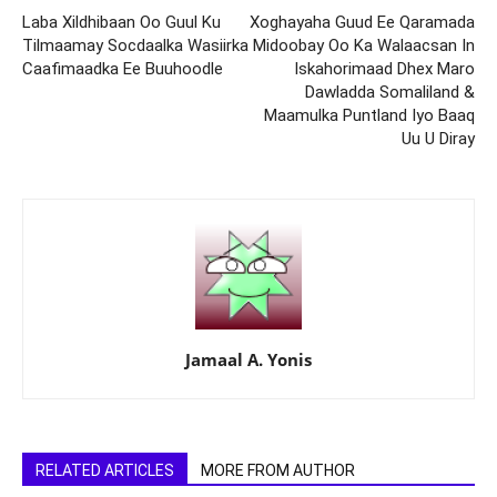
Laba Xildhibaan Oo Guul Ku
Xoghayaha Guud Ee Qaramada
Tilmaamay Socdaalka Wasiirka
Midoobay Oo Ka Walaacsan In
Caafimaadka Ee Buuhoodle
Iskahorimaad Dhex Maro
Dawladda Somaliland &
Maamulka Puntland Iyo Baaq
Uu U Diray
Jamaal A. Yonis
RELATED ARTICLES
MORE FROM AUTHOR