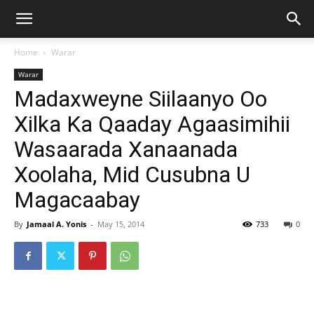
Home
Warar
Warar
Madaxweyne Siilaanyo Oo
Xilka Ka Qaaday Agaasimihii
Wasaarada Xanaanada
Xoolaha, Mid Cusubna U
Magacaabay
By
Jamaal A. Yonis
-
May 15, 2014
733
0