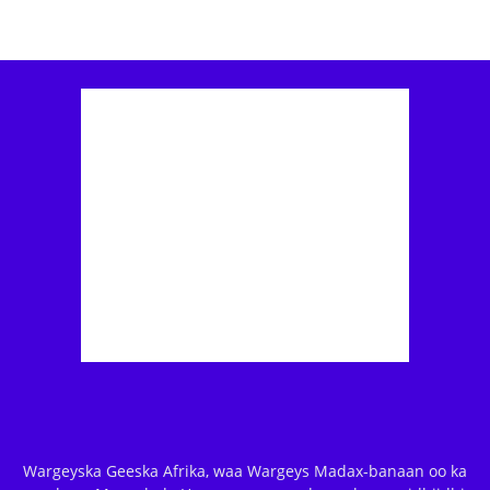
Wargeyska Geeska Afrika, waa Wargeys Madax-banaan oo ka