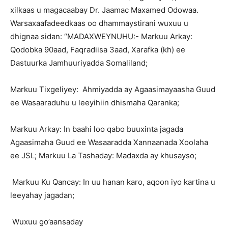
xilkaas u magacaabay Dr. Jaamac Maxamed Odowaa.
Warsaxaafadeedkaas oo dhammaystirani wuxuu u
dhignaa sidan: “MADAXWEYNUHU:- Markuu Arkay:
Qodobka 90aad, Faqradiisa 3aad, Xarafka (kh) ee
Dastuurka Jamhuuriyadda Somaliland;
Markuu Tixgeliyey: Ahmiyadda ay Agaasimayaasha Guud
ee Wasaaraduhu u leeyihiin dhismaha Qaranka;
Markuu Arkay: In baahi loo qabo buuxinta jagada
Agaasimaha Guud ee Wasaaradda Xannaanada Xoolaha
ee JSL; Markuu La Tashaday: Madaxda ay khusayso;
Markuu Ku Qancay: In uu hanan karo, aqoon iyo kartina u
leeyahay jagadan;
Wuxuu go’aansaday