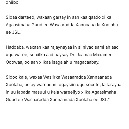
dhiibo.
Sidaa darteed, waxaan gartay in aan kaa qaado xilka
Agaasimaha Guud ee Wasaaradda Xannaanada Xoolaha
ee JSL.
Haddaba, waxaan kaa rajaynayaa in si niyad sami ah aad
ugu wareejiso xilka aad haysay Dr. Jaamac Maxamed
Odowaa, oo aan xilkaa isaga ah u magacaabay.
Sidoo kale, waxaa Wasiirka Wasaaradda Xannaanada
Xoolaha, oo ay warqadani ogaysiin ugu socoto, la farayaa
in uu labada masuul u kala wareejiyo xilka Agaasimaha
Guud ee Wasaaradda Xannaanada Xoolaha ee JSL.”