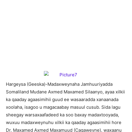
H
argeysa (Geeska)-Madaxweynaha Jamhuuriyadda
Somaliland Mudane Axmed Maxamed Silaanyo, ayaa xilkii
ka qaaday agaasimihii guud ee wasaaradda xanaanada
xoolaha, isagoo u magacaabay masuul cusub. Sida lagu
sheegay warsaxaafadeed ka soo baxay madaxtooyada,
wuxuu madaxweynuhu xilkii ka qaaday agaasimihii hore
Dr. Maxamed Axmed Maxamuud (Cagaweyne), waxaanu