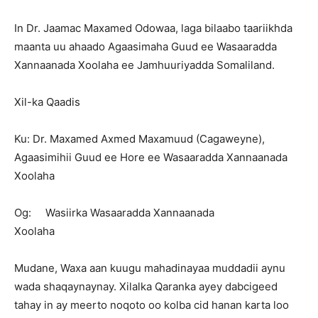
In Dr. Jaamac Maxamed Odowaa, laga bilaabo taariikhda
maanta uu ahaado Agaasimaha Guud ee Wasaaradda
Xannaanada Xoolaha ee Jamhuuriyadda Somaliland.
Xil-ka Qaadis
Ku: Dr. Maxamed Axmed Maxamuud (Cagaweyne),
Agaasimihii Guud ee Hore ee Wasaaradda Xannaanada
Xoolaha
Og: Wasiirka Wasaaradda Xannaanada
Xoolaha
Mudane, Waxa aan kuugu mahadinayaa muddadii aynu
wada shaqaynaynay. Xilalka Qaranka ayey dabcigeed
tahay in ay meerto noqoto oo kolba cid hanan karta loo