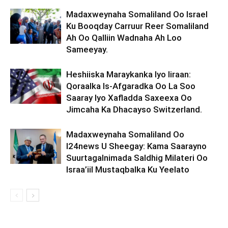
Madaxweynaha Somaliland Oo Israel
Ku Booqday Carruur Reer Somaliland
Ah Oo Qalliin Wadnaha Ah Loo
Sameeyay.
Heshiiska Maraykanka Iyo Iiraan:
Qoraalka Is-Afgaradka Oo La Soo
Saaray Iyo Xafladda Saxeexa Oo
Jimcaha Ka Dhacayso Switzerland.
Madaxweynaha Somaliland Oo
I24news U Sheegay: Kama Saarayno
Suurtagalnimada Saldhig Milateri Oo
Israa’iil Mustaqbalka Ku Yeelato