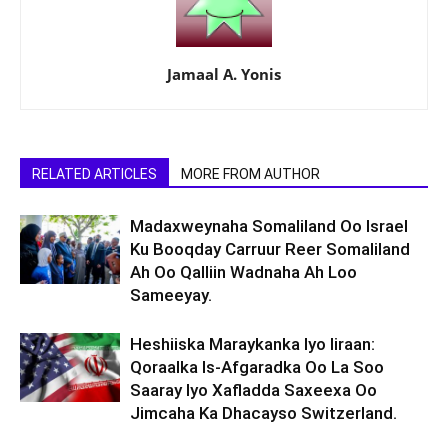
Jamaal A. Yonis
RELATED ARTICLES
MORE FROM AUTHOR
Madaxweynaha Somaliland Oo Israel
Ku Booqday Carruur Reer Somaliland
Ah Oo Qalliin Wadnaha Ah Loo
Sameeyay.
Heshiiska Maraykanka Iyo Iiraan:
Qoraalka Is-Afgaradka Oo La Soo
Saaray Iyo Xafladda Saxeexa Oo
Jimcaha Ka Dhacayso Switzerland.