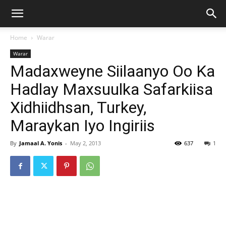
Home
Warar
Warar
Madaxweyne Siilaanyo Oo Ka
Hadlay Maxsuulka Safarkiisa
Xidhiidhsan, Turkey,
Maraykan Iyo Ingiriis
By
Jamaal A. Yonis
-
May 2, 2013
637
1