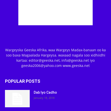
Wargeyska Geeska Afrika, waa Wargeys Madax-banaan oo ka
soo baxa Magaalada Hargeysa. waxaad nagala soo xidhiidhi
kartaa: editor@geeska.net, info@geeska.net iyo
geeska2006@yahoo.com www.geeska.net
POPULAR POSTS
Dab Iyo Cadho
January 18, 2018