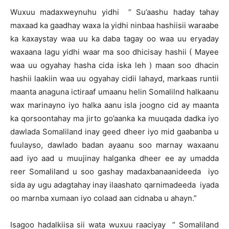
Wuxuu madaxweynuhu yidhi “ Su’aashu haday tahay
maxaad ka gaadhay waxa la yidhi ninbaa hashiisii waraabe
ka kaxaystay waa uu ka daba tagay oo waa uu eryaday
waxaana lagu yidhi waar ma soo dhicisay hashii ( Mayee
waa uu ogyahay hasha cida iska leh ) maan soo dhacin
hashii laakiin waa uu ogyahay cidii lahayd, markaas runtii
maanta anaguna ictiraaf umaanu helin Somalilnd halkaanu
wax marinayno iyo halka aanu isla joogno cid ay maanta
ka qorsoontahay ma jirto go’aanka ka muuqada dadka iyo
dawlada Somaliland inay geed dheer iyo mid gaabanba u
fuulayso, dawlado badan ayaanu soo marnay waxaanu
aad iyo aad u muujinay halganka dheer ee ay umadda
reer Somaliland u soo gashay madaxbanaanideeda iyo
sida ay ugu adagtahay inay ilaashato qarnimadeeda iyada
oo marnba xumaan iyo colaad aan cidnaba u ahayn.”
Isagoo hadalkiisa sii wata wuxuu raaciyay “ Somaliland