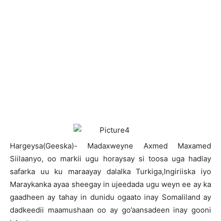
H
argeysa(Geeska)- Madaxweyne Axmed Maxamed
Siilaanyo, oo markii ugu horaysay si toosa uga hadlay
safarka uu ku maraayay dalalka Turkiga,Ingiriiska iyo
Maraykanka ayaa sheegay in ujeedada ugu weyn ee ay ka
gaadheen ay tahay in dunidu ogaato inay Somaliland ay
dadkeedii maamushaan oo ay go’aansadeen inay gooni