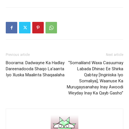
Previous article
Next article
Boorama: Dadwayne Ka Hadlay
“Somaliland Waxa Casuumay
Dareenadooda Shaqo La’aanta
Labada Dhinac Ee Shirka
Iyo Xuska Maalinta Shaqaalaha
Qabtay [Ingiriiska Iyo
Somaliya], Waanuse Ka
Murugaysanahay Inay Awoodi
Weyday Inay Ka Qayb Gasho”