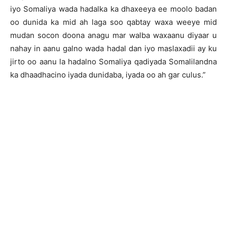
iyo Somaliya wada hadalka ka dhaxeeya ee moolo badan
oo dunida ka mid ah laga soo qabtay waxa weeye mid
mudan socon doona anagu mar walba waxaanu diyaar u
nahay in aanu galno wada hadal dan iyo maslaxadii ay ku
jirto oo aanu la hadalno Somaliya qadiyada Somalilandna
ka dhaadhacino iyada dunidaba, iyada oo ah gar culus.”