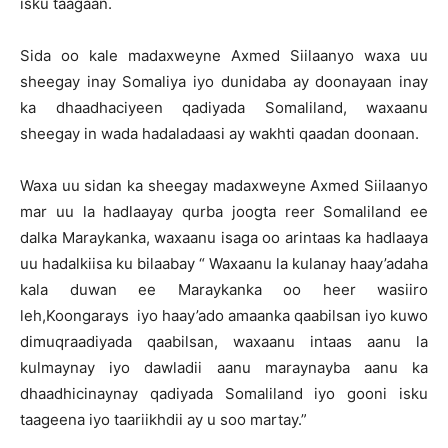
isku taagaan.
Sida oo kale madaxweyne Axmed Siilaanyo waxa uu
sheegay inay Somaliya iyo dunidaba ay doonayaan inay
ka dhaadhaciyeen qadiyada Somaliland, waxaanu
sheegay in wada hadaladaasi ay wakhti qaadan doonaan.
Waxa uu sidan ka sheegay madaxweyne Axmed Siilaanyo
mar uu la hadlaayay qurba joogta reer Somaliland ee
dalka Maraykanka, waxaanu isaga oo arintaas ka hadlaaya
uu hadalkiisa ku bilaabay “ Waxaanu la kulanay haay’adaha
kala duwan ee Maraykanka oo heer wasiiro
leh,Koongarays iyo haay’ado amaanka qaabilsan iyo kuwo
dimuqraadiyada qaabilsan, waxaanu intaas aanu la
kulmaynay iyo dawladii aanu maraynayba aanu ka
dhaadhicinaynay qadiyada Somaliland iyo gooni isku
taageena iyo taariikhdii ay u soo martay.”