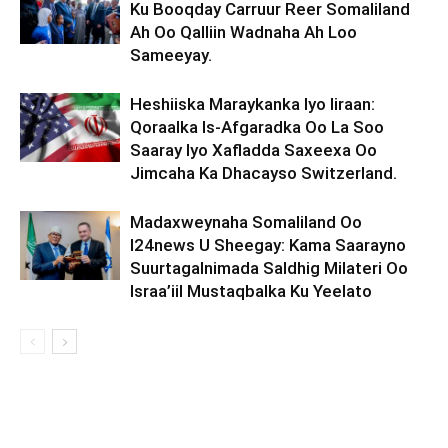
Ku Booqday Carruur Reer Somaliland
Ah Oo Qalliin Wadnaha Ah Loo
Sameeyay.
Heshiiska Maraykanka Iyo Iiraan:
Qoraalka Is-Afgaradka Oo La Soo
Saaray Iyo Xafladda Saxeexa Oo
Jimcaha Ka Dhacayso Switzerland.
Madaxweynaha Somaliland Oo
I24news U Sheegay: Kama Saarayno
Suurtagalnimada Saldhig Milateri Oo
Israa’iil Mustaqbalka Ku Yeelato