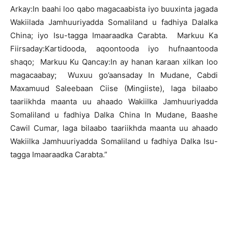
Arkay:In baahi loo qabo magacaabista iyo buuxinta jagada
Wakiilada Jamhuuriyadda Somaliland u fadhiya Dalalka
China; iyo Isu-tagga Imaaraadka Carabta. Markuu Ka
Fiirsaday:Kartidooda, aqoontooda iyo hufnaantooda
shaqo; Markuu Ku Qancay:In ay hanan karaan xilkan loo
magacaabay; Wuxuu go’aansaday In Mudane, Cabdi
Maxamuud Saleebaan Ciise (Mingiiste), laga bilaabo
taariikhda maanta uu ahaado Wakiilka Jamhuuriyadda
Somaliland u fadhiya Dalka China In Mudane, Baashe
Cawil Cumar, laga bilaabo taariikhda maanta uu ahaado
Wakiilka Jamhuuriyadda Somaliland u fadhiya Dalka Isu-
tagga Imaaraadka Carabta.”