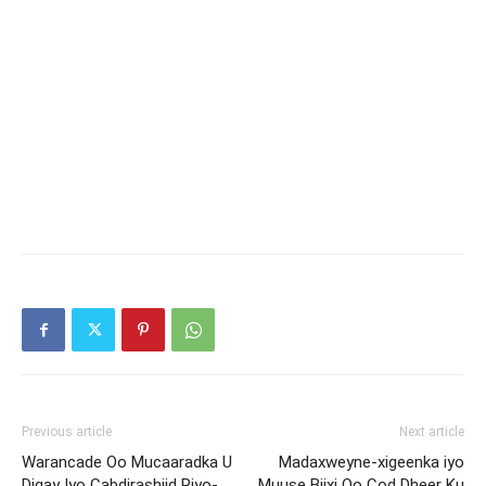
Previous article
Next article
Warancade Oo Mucaaradka U
Madaxweyne-xigeenka iyo
Digay Iyo Cabdirashiid Riyo-
Muuse Biixi Oo Cod Dheer Ku