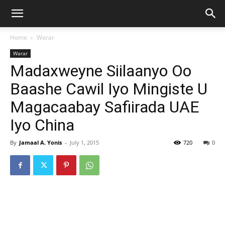
Home
Warar
Warar
Madaxweyne Siilaanyo Oo
Baashe Cawil Iyo Mingiste U
Magacaabay Safiirada UAE
Iyo China
By
Jamaal A. Yonis
-
July 1, 2015
720
0