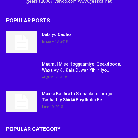
geeska2006@yahoo.com www.geeska.net
POPULAR POSTS
Dab Iyo Cadho
January 18, 2018
Maamul Mise Hoggaamiye: Qeexdooda,
Waxa Ay Ku Kala Duwan Yihiin Iyo...
August 17, 2018
Maxaa Ka Jira In Somaliland Loogu
Tashaday Shirkii Baydhabo Ee...
June 10, 2018
POPULAR CATEGORY