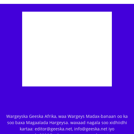
Wargeyska Geeska Afrika, waa Wargeys Madax-banaan oo ka
soo baxa Magaalada Hargeysa. waxaad nagala soo xidhiidhi
kartaa: editor@geeska.net, info@geeska.net iyo