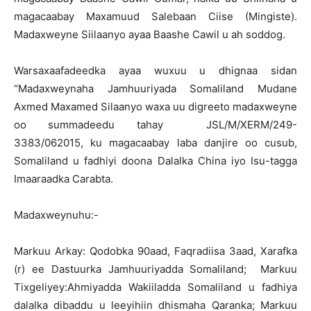
magacaabay Maxamuud Salebaan Ciise (Mingiste).
Madaxweyne Siilaanyo ayaa Baashe Cawil u ah soddog.
Warsaxaafadeedka ayaa wuxuu u dhignaa sidan
“Madaxweynaha Jamhuuriyada Somaliland Mudane
Axmed Maxamed Silaanyo waxa uu digreeto madaxweyne
oo summadeedu tahay JSL/M/XERM/249-
3383/062015, ku magacaabay laba danjire oo cusub,
Somaliland u fadhiyi doona Dalalka China iyo Isu-tagga
Imaaraadka Carabta.
Madaxweynuhu:-
Markuu Arkay: Qodobka 90aad, Faqradiisa 3aad, Xarafka
(r) ee Dastuurka Jamhuuriyadda Somaliland; Markuu
Tixgeliyey:Ahmiyadda Wakiiladda Somaliland u fadhiya
dalalka dibaddu u leeyihiin dhismaha Qaranka; Markuu