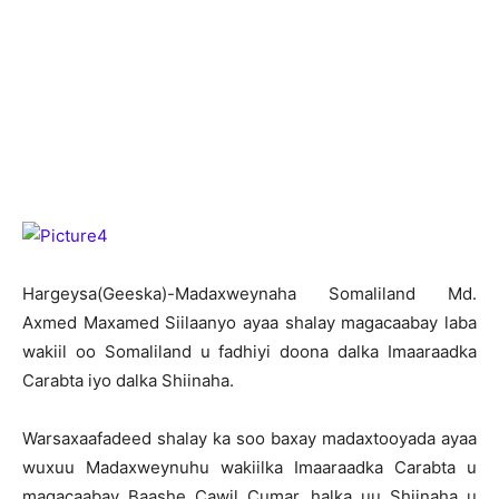
H
argeysa(Geeska)-Madaxweynaha Somaliland Md.
Axmed Maxamed Siilaanyo ayaa shalay magacaabay laba
wakiil oo Somaliland u fadhiyi doona dalka Imaaraadka
Carabta iyo dalka Shiinaha.
Warsaxaafadeed shalay ka soo baxay madaxtooyada ayaa
wuxuu Madaxweynuhu wakiilka Imaaraadka Carabta u
magacaabay Baashe Cawil Cumar, halka uu Shiinaha u