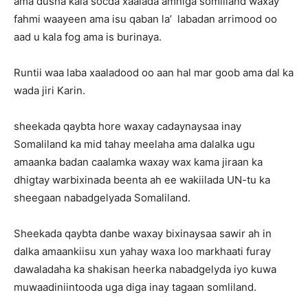
ama dusha kala socda xaalada amniga somliland waxay
fahmi waayeen ama isu qaban la’ labadan arrimood oo
aad u kala fog ama is burinaya.
Runtii waa laba xaaladood oo aan hal mar goob ama dal ka
wada jiri Karin.
sheekada qaybta hore waxay cadaynaysaa inay
Somaliland ka mid tahay meelaha ama dalalka ugu
amaanka badan caalamka waxay wax kama jiraan ka
dhigtay warbixinada beenta ah ee wakiilada UN-tu ka
sheegaan nabadgelyada Somaliland.
Sheekada qaybta danbe waxay bixinaysaa sawir ah in
dalka amaankiisu xun yahay waxa loo markhaati furay
dawaladaha ka shakisan heerka nabadgelyda iyo kuwa
muwaadiniintooda uga diga inay tagaan somliland.