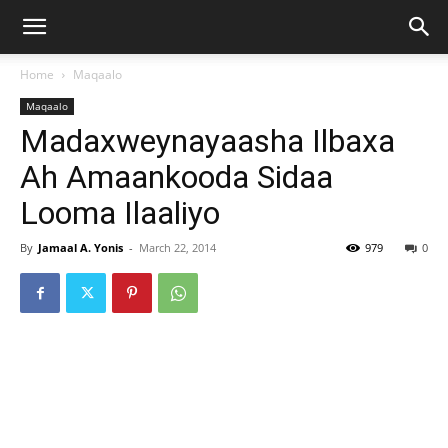
Home
Maqaalo
Maqaalo
Madaxweynayaasha Ilbaxa
Ah Amaankooda Sidaa
Looma Ilaaliyo
By
Jamaal A. Yonis
-
March 22, 2014
979
0