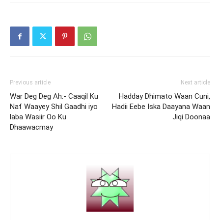
Previous article
Next article
War Deg Deg Ah:- Caaqil Ku
Hadday Dhimato Waan Cuni,
Naf Waayey Shil Gaadhi iyo
Hadii Eebe Iska Daayana Waan
laba Wasiir Oo Ku
Jiqi Doonaa
Dhaawacmay