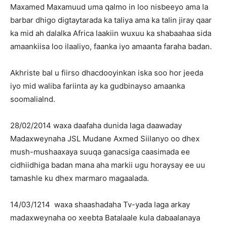
Maxamed Maxamuud uma qalmo in loo nisbeeyo ama la
barbar dhigo digtaytarada ka taliya ama ka talin jiray qaar
ka mid ah dalalka Africa laakiin wuxuu ka shabaahaa sida
amaankiisa loo ilaaliyo, faanka iyo amaanta faraha badan.
Akhriste bal u fiirso dhacdooyinkan iska soo hor jeeda
iyo mid waliba fariinta ay ka gudbinayso amaanka
soomalialnd.
28/02/2014 waxa daafaha dunida laga daawaday
Madaxweynaha JSL Mudane Axmed Siilanyo oo dhex
mush-mushaaxaya suuqa ganacsiga caasimada ee
cidhiidhiga badan mana aha markii ugu horaysay ee uu
tamashle ku dhex marmaro magaalada.
14/03/1214 waxa shaashadaha Tv-yada laga arkay
madaxweynaha oo xeebta Batalaale kula dabaalanaya