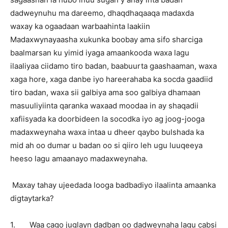
dadweynuhu ma dareemo, dhaqdhaqaaqa madaxda
waxay ka ogaadaan warbaahinta laakiin
Madaxwynayaasha xukunka boobay ama sifo sharciga
baalmarsan ku yimid iyaga amaankooda waxa lagu
ilaaliyaa ciidamo tiro badan, baabuurta gaashaaman, waxa
xaga hore, xaga danbe iyo hareerahaba ka socda gaadiid
tiro badan, waxa sii galbiya ama soo galbiya dhamaan
masuuliyiinta qaranka waxaad moodaa in ay shaqadii
xafiisyada ka doorbideen la socodka iyo ag joog-jooga
madaxweynaha waxa intaa u dheer qaybo bulshada ka
mid ah oo dumar u badan oo si qiiro leh ugu luuqeeya
heeso lagu amaanayo madaxweynaha.
Maxay tahay ujeedada looga badbadiyo ilaalinta amaanka
digtaytarka?
1. Waa cago juglayn dadban oo dadweynaha lagu cabsi