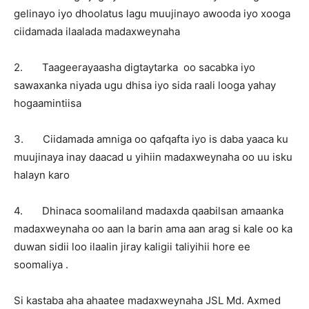
gelinayo iyo dhoolatus lagu muujinayo awooda iyo xooga
ciidamada ilaalada madaxweynaha
2. Taageerayaasha digtaytarka oo sacabka iyo
sawaxanka niyada ugu dhisa iyo sida raali looga yahay
hogaamintiisa
3. Ciidamada amniga oo qafqafta iyo is daba yaaca ku
muujinaya inay daacad u yihiin madaxweynaha oo uu isku
halayn karo
4. Dhinaca soomaliland madaxda qaabilsan amaanka
madaxweynaha oo aan la barin ama aan arag si kale oo ka
duwan sidii loo ilaalin jiray kaligii taliyihii hore ee
soomaliya .
Si kastaba aha ahaatee madaxweynaha JSL Md. Axmed