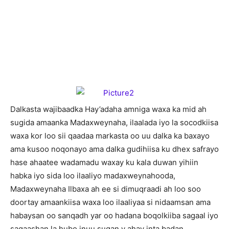
D
alkasta wajibaadka Hay’adaha amniga waxa ka mid ah
sugida amaanka Madaxweynaha, ilaalada iyo la socodkiisa
waxa kor loo sii qaadaa markasta oo uu dalka ka baxayo
ama kusoo noqonayo ama dalka gudihiisa ku dhex safrayo
hase ahaatee wadamadu waxay ku kala duwan yihiin
habka iyo sida loo ilaaliyo madaxweynahooda,
Madaxweynaha Ilbaxa ah ee si dimuqraadi ah loo soo
doortay amaankiisa waxa loo ilaaliyaa si nidaamsan ama
habaysan oo sanqadh yar oo hadana boqolkiiba sagaal iyo
sagaashan la hubo inuu sugan y ahay inta badan