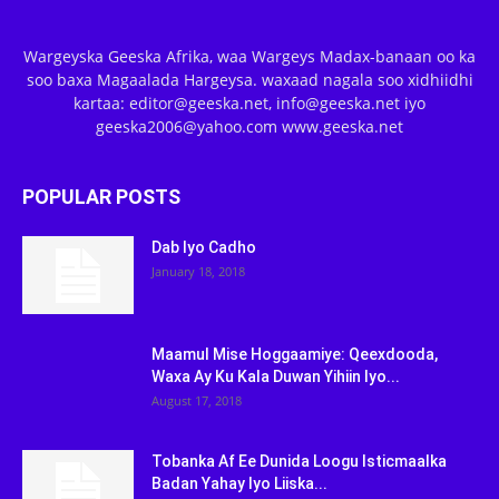
Wargeyska Geeska Afrika, waa Wargeys Madax-banaan oo ka
soo baxa Magaalada Hargeysa. waxaad nagala soo xidhiidhi
kartaa: editor@geeska.net, info@geeska.net iyo
geeska2006@yahoo.com www.geeska.net
POPULAR POSTS
Dab Iyo Cadho
January 18, 2018
Maamul Mise Hoggaamiye: Qeexdooda,
Waxa Ay Ku Kala Duwan Yihiin Iyo...
August 17, 2018
Tobanka Af Ee Dunida Loogu Isticmaalka
Badan Yahay Iyo Liiska...