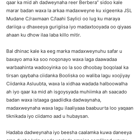
qaar ka mid ah dadweynaha reer Berbera” sidoo kale
marar badan waxa la arkaa madaxweyne ku xigeenka JSL
Mudane C/raxmaan C/laahi Saylici oo lug ku maraya
dariiqa u dhaxeeya gurigiisa iyo madaxtooyada oo qiyaas
ahaan ku dhow ilaa laba killo mitir.
Bal dhinac kale ka eeg marka madaxweynuhu safar u
baxayo ama ka soo noqonayo waxa laga daawadaa
warbaahinta wadooyinka oo la soo dhoobay boqolaal ka
tirsan qaybaha ciidanka Booliska oo waliba lagu xoojiyay
Ciidanka Asluubta, waxa la xidhaa wadada halboowalha
ah iyo qaar ka mid ah isgoysyada muhiimka ah saacado
badan waxa istaaga gaadiidka dadwaynaha,
madaxweynaha waxa lagu ilaaliyaaa baabuurta loo yaqaan
tiknikada iyo ciidamo aad u hubaysan.
Hadaba dadweynaha iyo beesha caalamka kuwa daneeya