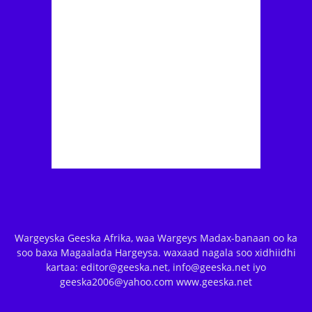
Wargeyska Geeska Afrika, waa Wargeys Madax-banaan oo ka
soo baxa Magaalada Hargeysa. waxaad nagala soo xidhiidhi
kartaa: editor@geeska.net, info@geeska.net iyo
geeska2006@yahoo.com www.geeska.net