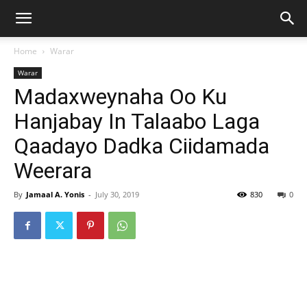
Home
Warar
Warar
Madaxweynaha Oo Ku
Hanjabay In Talaabo Laga
Qaadayo Dadka Ciidamada
Weerara
By
Jamaal A. Yonis
-
July 30, 2019
830
0