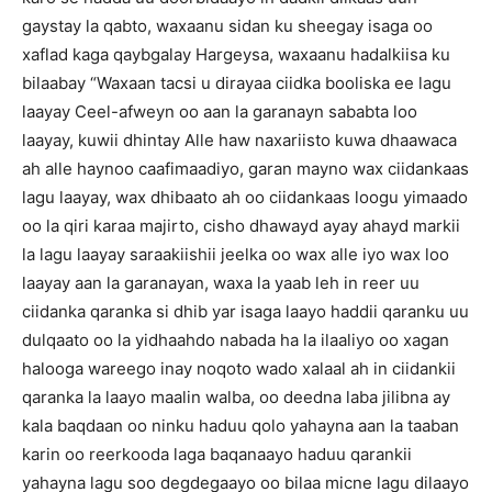
gaystay la qabto, waxaanu sidan ku sheegay isaga oo
xaflad kaga qaybgalay Hargeysa, waxaanu hadalkiisa ku
bilaabay “Waxaan tacsi u dirayaa ciidka booliska ee lagu
laayay Ceel-afweyn oo aan la garanayn sababta loo
laayay, kuwii dhintay Alle haw naxariisto kuwa dhaawaca
ah alle haynoo caafimaadiyo, garan mayno wax ciidankaas
lagu laayay, wax dhibaato ah oo ciidankaas loogu yimaado
oo la qiri karaa majirto, cisho dhawayd ayay ahayd markii
la lagu laayay saraakiishii jeelka oo wax alle iyo wax loo
laayay aan la garanayan, waxa la yaab leh in reer uu
ciidanka qaranka si dhib yar isaga laayo haddii qaranku uu
dulqaato oo la yidhaahdo nabada ha la ilaaliyo oo xagan
halooga wareego inay noqoto wado xalaal ah in ciidankii
qaranka la laayo maalin walba, oo deedna laba jilibna ay
kala baqdaan oo ninku haduu qolo yahayna aan la taaban
karin oo reerkooda laga baqanaayo haduu qarankii
yahayna lagu soo degdegaayo oo bilaa micne lagu dilaayo