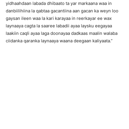
yidhaahdaan labada dhibaato ta yar markaana waa in
danbiilihiina la qabtaa gacantiina aan gacan ka weyn loo
gaysan ileen waa la kari karayaa in reerkayar ee wax
laynaaya cagta la saaree labadii ayaa laysku eegayaa
laakiin caqli ayaa laga doonayaa dadkaas maalin walaba
ciidanka qaranka laynaaya waana deegaan kaliyaata.”