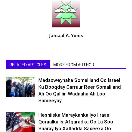
Jamaal A. Yonis
RELATED ARTICLES
MORE FROM AUTHOR
Madaxweynaha Somaliland Oo Israel
Ku Booqday Carruur Reer Somaliland
Ah Oo Qalliin Wadnaha Ah Loo
Sameeyay.
Heshiiska Maraykanka Iyo Iiraan:
Qoraalka Is-Afgaradka Oo La Soo
Saaray Iyo Xafladda Saxeexa Oo