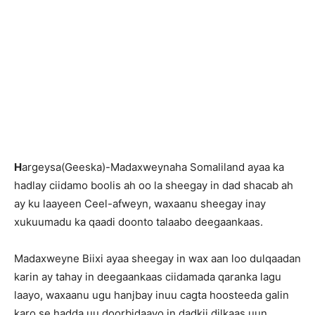
H
argeysa(Geeska)-Madaxweynaha Somaliland ayaa ka
hadlay ciidamo boolis ah oo la sheegay in dad shacab ah
ay ku laayeen Ceel-afweyn, waxaanu sheegay inay
xukuumadu ka qaadi doonto talaabo deegaankaas.
Madaxweyne Biixi ayaa sheegay in wax aan loo dulqaadan
karin ay tahay in deegaankaas ciidamada qaranka lagu
laayo, waxaanu ugu hanjbay inuu cagta hoosteeda galin
karo se hadda uu doorbidaayo in dadkii dilkaas uun