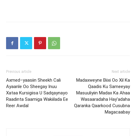
Previous article
Next article
Axmed–yaasiin Sheekh Cali
Madaxweyne Biixi Oo Xil Ka
Ayaanle Oo Sheegay Inuu
Qaadis Ku Sameeyay
Xataa Kursigiisa U Sadqaynayo
Masuuliyiin Madax Ka Ahaa
Raadinta Saamiga Wakiilada Ee
Wasaaradaha Hay’adaha
Reer Awdal
Qaranka Qaarkood Cusubna
Magacaabay