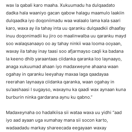
wax la qabali karo maaha. Xukuumadu ha dulqaadato
dadka hala waaniyo gacan qabow halagu maamulo laakiin
dulqaadka iyo doqoniimadu waa walaalo lama kala saari
karo, waxa ay ila tahay inta uu qaranku dulqaadkii dhaafay
inuu doqonimadii ku jiro oo maalinwalba uu qaranku mayd
soo walaqsanaayo oo ay tahay ninkii waa looma ooyaan,
waxay ila tahay inay taasi soo afjarmayso caqli ka badana
la keeno dhib yaraantaas ciidanka qaranka loo laynaayo,
anaga xukuumad ahaan iyo madaxweyne ahaana waan
ogahay in qaranku leeyahay maxaa laga qaadayaa
reerahan laynaaya ciidanka qaranka, waan ogahay in
su’aashaasi I sugayso, waxaynu ka qaadi wax aynaan kuna
burburin ninka gardarana aynu ku qabno.”
Madaxeynaha oo hadalkiisa sii wataa waxa uu yidhi “aad
iyo aad ayaan uga xumahay mana sii socon karto,
wadaadadu markay shareecada eegayaan waxay