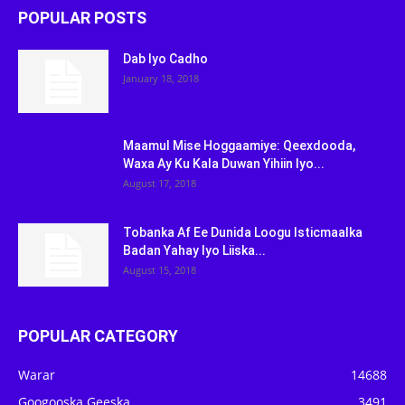
POPULAR POSTS
Dab Iyo Cadho
January 18, 2018
Maamul Mise Hoggaamiye: Qeexdooda,
Waxa Ay Ku Kala Duwan Yihiin Iyo...
August 17, 2018
Tobanka Af Ee Dunida Loogu Isticmaalka
Badan Yahay Iyo Liiska...
August 15, 2018
POPULAR CATEGORY
Warar
14688
Googooska Geeska
3491