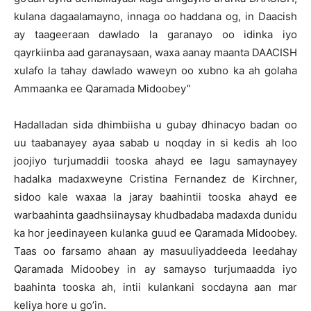
kulana dagaalamayno, innaga oo haddana og, in Daacish
ay taageeraan dawlado la garanayo oo idinka iyo
qayrkiinba aad garanaysaan, waxa aanay maanta DAACISH
xulafo la tahay dawlado waweyn oo xubno ka ah golaha
Ammaanka ee Qaramada Midoobey”
Hadalladan sida dhimbiisha u gubay dhinacyo badan oo
uu taabanayey ayaa sabab u noqday in si kedis ah loo
joojiyo turjumaddii tooska ahayd ee lagu samaynayey
hadalka madaxweyne Cristina Fernandez de Kirchner,
sidoo kale waxaa la jaray baahintii tooska ahayd ee
warbaahinta gaadhsiinaysay khudbadaba madaxda dunidu
ka hor jeedinayeen kulanka guud ee Qaramada Midoobey.
Taas oo farsamo ahaan ay masuuliyaddeeda leedahay
Qaramada Midoobey in ay samayso turjumaadda iyo
baahinta tooska ah, intii kulankani socdayna aan mar
keliya hore u go’in.