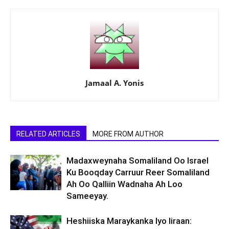
Jamaal A. Yonis
RELATED ARTICLES
MORE FROM AUTHOR
Madaxweynaha Somaliland Oo Israel
Ku Booqday Carruur Reer Somaliland
Ah Oo Qalliin Wadnaha Ah Loo
Sameeyay.
Heshiiska Maraykanka Iyo Iiraan: