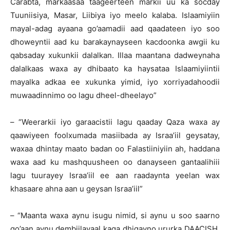
Carabta, markaasaa taageerteen markii uu ka socday
Tuuniisiya, Masar, Liibiya iyo meelo kalaba. Islaamiyiin
mayal-adag ayaana go’aamadii aad qaadateen iyo soo
dhoweyntii aad ku barakaynayseen kacdoonka awgii ku
qabsaday xukunkii dalalkan. Illaa maantana dadweynaha
dalalkaas waxa ay dhibaato ka haysataa Islaamiyiintii
mayalka adkaa ee xukunka yimid, iyo xorriyadahoodii
muwaadinnimo oo lagu dheel-dheelayo”
– “Weerarkii iyo garaacistii lagu qaaday Qaza waxa ay
qaawiyeen foolxumada masiibada ay Israa’iil geysatay,
waxaa dhintay maato badan oo Falastiiniyiin ah, haddana
waxa aad ku mashquusheen oo danayseen gantaalihiii
lagu tuurayey Israa’iil ee aan raadaynta yeelan wax
khasaare ahna aan u geysan Israa’iil”
– “Maanta waxa aynu isugu nimid, si aynu u soo saarno
go’aan aynu dembiilayaal kaga dhigayno ururka DAACISH,