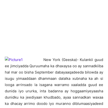
N
ew York (Geeska)- Kulankii guud
ee jimciyadda Quruumaha ka dhaxaysa oo ay sannadkiiba
hal mar oo bisha September dabayaaqadeeda bilowda ay
isugu yimaaddaan dhammaan dalalka xubnaha ka ah si
looga arrinsado la isagana warramo xaaladda guud ee
dunida iyo ururka, inta badanna ay hoggaamiyeyaasha
dunidku ka jeediyaan khudbado, ayaa sannadkan waxaa
ka dhacay arrimo doodo iyo muranno diblumaasiyadeed