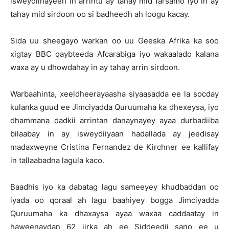
isweydiinayeen in arrintu ay tahay mid farsamo iyo in ay
tahay mid sirdoon oo si badheedh ah loogu kacay.
Sida uu sheegayo warkan oo uu Geeska Afrika ka soo
xigtay BBC qaybteeda Afcarabiga iyo wakaalado kalana
waxa ay u dhowdahay in ay tahay arrin sirdoon.
Warbaahinta, xeeldheerayaasha siyaasadda ee la socday
kulanka guud ee Jimciyadda Quruumaha ka dhexeysa, iyo
dhammana dadkii arrintan danaynayey ayaa durbadiiba
bilaabay in ay isweydiiyaan hadallada ay jeedisay
madaxweyne Cristina Fernandez de Kirchner ee kallifay
in tallaabadna lagula kaco.
Baadhis iyo ka dabatag lagu sameeyey khudbaddan oo
iyada oo qoraal ah lagu baahiyey bogga Jimciyadda
Quruumaha ka dhaxaysa ayaa waxaa caddaatay in
haweenaydan 62 jirka ah ee Siddeedii sano ee u