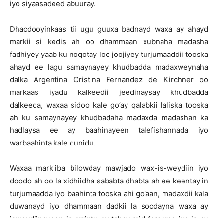
iyo siyaasadeed abuuray.
Dhacdooyinkaas tii ugu guuxa badnayd waxa ay ahayd
markii si kedis ah oo dhammaan xubnaha madasha
fadhiyey yaab ku noqotay loo joojiyey turjumaaddii tooska
ahayd ee lagu samaynayey khudbadda madaxweynaha
dalka Argentina Cristina Fernandez de Kirchner oo
markaas iyadu kalkeedii jeedinaysay khudbadda
dalkeeda, waxaa sidoo kale go’ay qalabkii laliska tooska
ah ku samaynayey khudbadaha madaxda madashan ka
hadlaysa ee ay baahinayeen talefishannada iyo
warbaahinta kale dunidu.
Waxaa markiiba bilowday mawjado wax-is-weydiin iyo
doodo ah oo la xidhiidha sababta dhabta ah ee keentay in
turjumaadda iyo baahinta tooska ahi go’aan, madaxdii kala
duwanayd iyo dhammaan dadkii la socdayna waxa ay