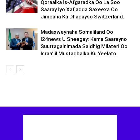
Qoraalka Is-Afgaradka Oo La Soo
Saaray Iyo Xafladda Saxeexa Oo
Jimcaha Ka Dhacayso Switzerland.
Madaxweynaha Somaliland Oo
I24news U Sheegay: Kama Saarayno
Suurtagalnimada Saldhig Milateri Oo
Israa’iil Mustaqbalka Ku Yeelato