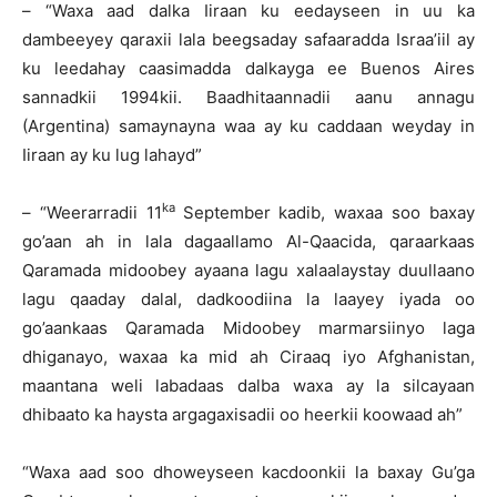
– “Waxa aad dalka Iiraan ku eedayseen in uu ka
dambeeyey qaraxii lala beegsaday safaaradda Israa’iil ay
ku leedahay caasimadda dalkayga ee Buenos Aires
sannadkii 1994kii. Baadhitaannadii aanu annagu
(Argentina) samaynayna waa ay ku caddaan weyday in
Iiraan ay ku lug lahayd”
ka
– “Weerarradii 11
September kadib, waxaa soo baxay
go’aan ah in lala dagaallamo Al-Qaacida, qaraarkaas
Qaramada midoobey ayaana lagu xalaalaystay duullaano
lagu qaaday dalal, dadkoodiina la laayey iyada oo
go’aankaas Qaramada Midoobey marmarsiinyo laga
dhiganayo, waxaa ka mid ah Ciraaq iyo Afghanistan,
maantana weli labadaas dalba waxa ay la silcayaan
dhibaato ka haysta argagaxisadii oo heerkii koowaad ah”
“Waxa aad soo dhoweyseen kacdoonkii la baxay Gu’ga