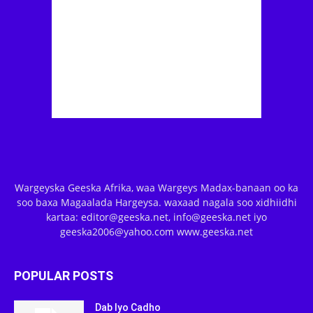
Wargeyska Geeska Afrika, waa Wargeys Madax-banaan oo ka
soo baxa Magaalada Hargeysa. waxaad nagala soo xidhiidhi
kartaa: editor@geeska.net, info@geeska.net iyo
geeska2006@yahoo.com www.geeska.net
POPULAR POSTS
Dab Iyo Cadho