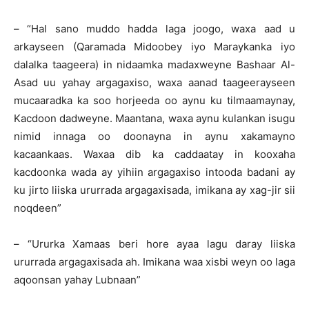
– “Hal sano muddo hadda laga joogo, waxa aad u
arkayseen (Qaramada Midoobey iyo Maraykanka iyo
dalalka taageera) in nidaamka madaxweyne Bashaar Al-
Asad uu yahay argagaxiso, waxa aanad taageerayseen
mucaaradka ka soo horjeeda oo aynu ku tilmaamaynay,
Kacdoon dadweyne. Maantana, waxa aynu kulankan isugu
nimid innaga oo doonayna in aynu xakamayno
kacaankaas. Waxaa dib ka caddaatay in kooxaha
kacdoonka wada ay yihiin argagaxiso intooda badani ay
ku jirto liiska ururrada argagaxisada, imikana ay xag-jir sii
noqdeen”
– “Ururka Xamaas beri hore ayaa lagu daray liiska
ururrada argagaxisada ah. Imikana waa xisbi weyn oo laga
aqoonsan yahay Lubnaan”