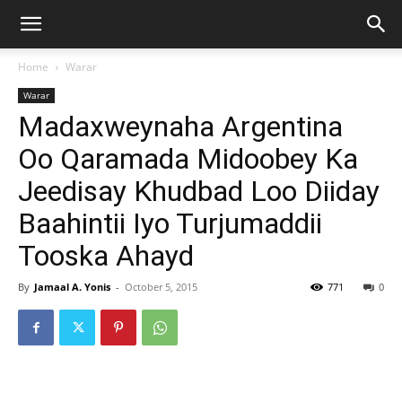
Home
Warar
Warar
Madaxweynaha Argentina
Oo Qaramada Midoobey Ka
Jeedisay Khudbad Loo Diiday
Baahintii Iyo Turjumaddii
Tooska Ahayd
By
Jamaal A. Yonis
-
October 5, 2015
771
0