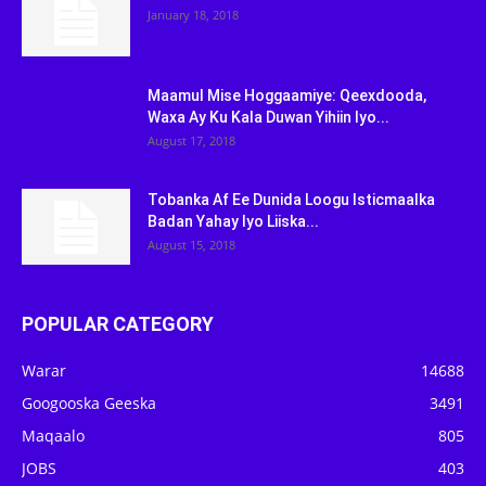
January 18, 2018
Maamul Mise Hoggaamiye: Qeexdooda,
Waxa Ay Ku Kala Duwan Yihiin Iyo...
August 17, 2018
Tobanka Af Ee Dunida Loogu Isticmaalka
Badan Yahay Iyo Liiska...
August 15, 2018
POPULAR CATEGORY
Warar
14688
Googooska Geeska
3491
Maqaalo
805
JOBS
403