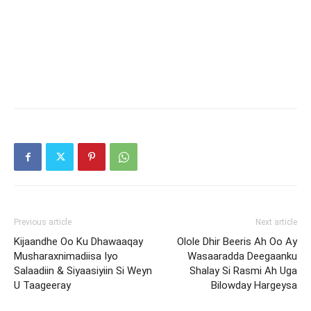
Previous article
Next article
Kijaandhe Oo Ku Dhawaaqay
Olole Dhir Beeris Ah Oo Ay
Musharaxnimadiisa Iyo
Wasaaradda Deegaanku
Salaadiin & Siyaasiyiin Si Weyn
Shalay Si Rasmi Ah Uga
U Taageeray
Bilowday Hargeysa