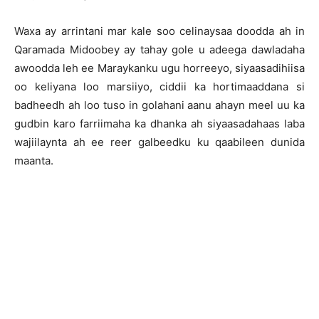
Waxa ay arrintani mar kale soo celinaysaa doodda ah in
Qaramada Midoobey ay tahay gole u adeega dawladaha
awoodda leh ee Maraykanku ugu horreeyo, siyaasadihiisa
oo keliyana loo marsiiyo, ciddii ka hortimaaddana si
badheedh ah loo tuso in golahani aanu ahayn meel uu ka
gudbin karo farriimaha ka dhanka ah siyaasadahaas laba
wajiilaynta ah ee reer galbeedku ku qaabileen dunida
maanta.