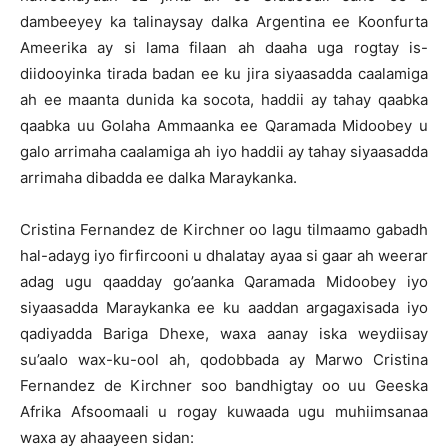
dambeeyey ka talinaysay dalka Argentina ee Koonfurta
Ameerika ay si lama filaan ah daaha uga rogtay is-
diidooyinka tirada badan ee ku jira siyaasadda caalamiga
ah ee maanta dunida ka socota, haddii ay tahay qaabka
qaabka uu Golaha Ammaanka ee Qaramada Midoobey u
galo arrimaha caalamiga ah iyo haddii ay tahay siyaasadda
arrimaha dibadda ee dalka Maraykanka.
Cristina Fernandez de Kirchner oo lagu tilmaamo gabadh
hal-adayg iyo firfircooni u dhalatay ayaa si gaar ah weerar
adag ugu qaadday go’aanka Qaramada Midoobey iyo
siyaasadda Maraykanka ee ku aaddan argagaxisada iyo
qadiyadda Bariga Dhexe, waxa aanay iska weydiisay
su’aalo wax-ku-ool ah, qodobbada ay Marwo Cristina
Fernandez de Kirchner soo bandhigtay oo uu Geeska
Afrika Afsoomaali u rogay kuwaada ugu muhiimsanaa
waxa ay ahaayeen sidan: