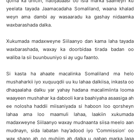
qofna ka dhicin, natiijadaasi oo isla marka saameyn ku
yeelata tayada Jaamacadaha Somaliland, waana khalad
weyn ama dambi ay wasaaradu ka gashay nidaamka
waxbarashada dalka.
Xukumada madaxweyne Siilaanyo dan kama laha tayada
waxbarashada, waxay ka doorbidaa tirada badan oo
waliba la sii buunbuuniyo si ay ugu faanto.
Si kasta ha ahaate macalinka Somaliland ma helo
mushaharkii iyo xuquuqdii uu ku lahaa dalkiisa, inkasta oo
dhaqaalaha dalku yar yahay hadana macalimiinta looma
waayeen mushahar ka dabooli kara baahiyaha asaasiga ah
ee nolosha haddii miisaniyada si haboon loo qorsheyn
lahaa ama loo maamuli lahaa, laakiin xukumada
madaxweyne Siilaanyo waxay mudnaanta siisa meelo aan
mudnayn, sida labatan hay’adood iyo ‘Commission’ oo
wax shaqo ah oo muhiim ah dalka u qaban marka laga