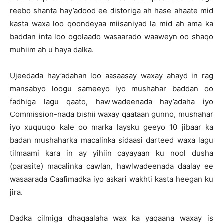
reebo shanta hay’adood ee distoriga ah hase ahaate mid
kasta waxa loo qoondeyaa miisaniyad la mid ah ama ka
baddan inta loo ogolaado wasaarado waaweyn oo shaqo
muhiim ah u haya dalka.
Ujeedada hay’adahan loo aasaasay waxay ahayd in rag
mansabyo loogu sameeyo iyo mushahar baddan oo
fadhiga lagu qaato, hawlwadeenada hay’adaha iyo
Commission-nada bishii waxay qaataan gunno, mushahar
iyo xuquuqo kale oo marka laysku geeyo 10 jibaar ka
badan mushaharka macalinka sidaasi darteed waxa lagu
tilmaami kara in ay yihiin cayayaan ku nool dusha
(parasite) macalinka cawlan, hawlwadeenada daalay ee
wasaarada Caafimadka iyo askari wakhti kasta heegan ku
jira.
Dadka cilmiga dhaqaalaha wax ka yaqaana waxay is