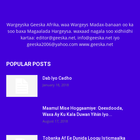
Wargeyska Geeska Afrika, waa Wargeys Madax-banaan oo ka
soo baxa Magaalada Hargeysa. waxaad nagala soo xidhiidhi
kartaa: editor@geeska.net, info@geeska.net iyo
geeska2006@yahoo.com www.geeska.net
POPULAR POSTS
Dab Iyo Cadho
January 18, 2018
Maamul Mise Hoggaamiye: Qeexdooda,
Waxa Ay Ku Kala Duwan Yihiin Iyo...
August 17, 2018
Tobanka Af Ee Dunida Loogu Isticmaalka