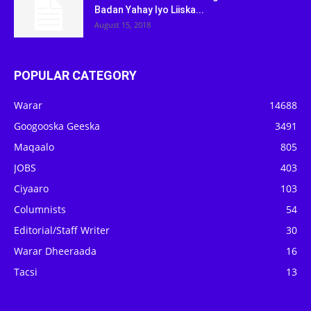
Badan Yahay Iyo Liiska...
August 15, 2018
POPULAR CATEGORY
Warar
14688
Googooska Geeska
3491
Maqaalo
805
JOBS
403
Ciyaaro
103
Columnists
54
Editorial/Staff Writer
30
Warar Dheeraada
16
Tacsi
13