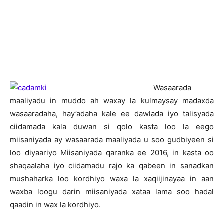
W
asaarada
maaliyadu in muddo ah waxay la kulmaysay madaxda
wasaaradaha, hay’adaha kale ee dawlada iyo talisyada
ciidamada kala duwan si qolo kasta loo la eego
miisaniyada ay wasaarada maaliyada u soo gudbiyeen si
loo diyaariyo Miisaniyada qaranka ee 2016, in kasta oo
shaqaalaha iyo ciidamadu rajo ka qabeen in sanadkan
mushaharka loo kordhiyo waxa la xaqiijinayaa in aan
waxba loogu darin miisaniyada xataa lama soo hadal
qaadin in wax la kordhiyo.