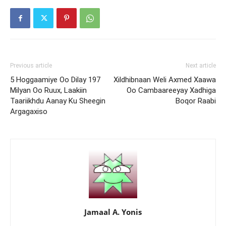
Previous article
Next article
5 Hoggaamiye Oo Dilay 197
Xildhibnaan Weli Axmed Xaawa
Milyan Oo Ruux, Laakiin
Oo Cambaareeyay Xadhiga
Taariikhdu Aanay Ku Sheegin
Boqor Raabi
Argagaxiso
Jamaal A. Yonis