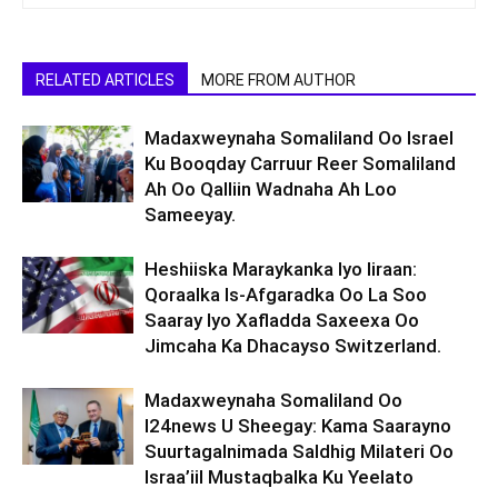
RELATED ARTICLES
MORE FROM AUTHOR
Madaxweynaha Somaliland Oo Israel
Ku Booqday Carruur Reer Somaliland
Ah Oo Qalliin Wadnaha Ah Loo
Sameeyay.
Heshiiska Maraykanka Iyo Iiraan:
Qoraalka Is-Afgaradka Oo La Soo
Saaray Iyo Xafladda Saxeexa Oo
Jimcaha Ka Dhacayso Switzerland.
Madaxweynaha Somaliland Oo
I24news U Sheegay: Kama Saarayno
Suurtagalnimada Saldhig Milateri Oo
Israa’iil Mustaqbalka Ku Yeelato