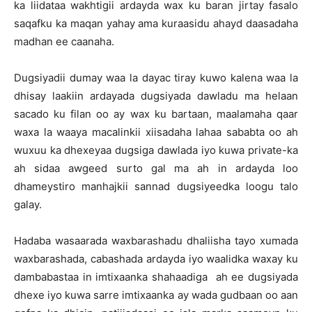
ka liidataa wakhtigii ardayda wax ku baran jirtay fasalo
saqafku ka maqan yahay ama kuraasidu ahayd daasadaha
madhan ee caanaha.
Dugsiyadii dumay waa la dayac tiray kuwo kalena waa la
dhisay laakiin ardayada dugsiyada dawladu ma helaan
sacado ku filan oo ay wax ku bartaan, maalamaha qaar
waxa la waaya macalinkii xiisadaha lahaa sababta oo ah
wuxuu ka dhexeyaa dugsiga dawlada iyo kuwa private-ka
ah sidaa awgeed surto gal ma ah in ardayda loo
dhameystiro manhajkii sannad dugsiyeedka loogu talo
galay.
Hadaba wasaarada waxbarashadu dhaliisha tayo xumada
waxbarashada, cabashada ardayda iyo waalidka waxay ku
dambabastaa in imtixaanka shahaadiga ah ee dugsiyada
dhexe iyo kuwa sarre imtixaanka ay wada gudbaan oo aan