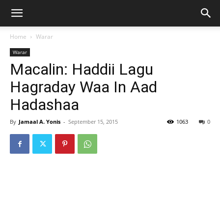
Home
Warar
Warar
Macalin: Haddii Lagu
Hagraday Waa In Aad
Hadashaa
By
Jamaal A. Yonis
-
September 15, 2015
1063
0