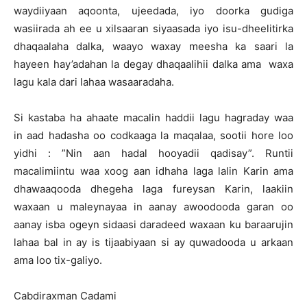
waydiiyaan aqoonta, ujeedada, iyo doorka gudiga
wasiirada ah ee u xilsaaran siyaasada iyo isu-dheelitirka
dhaqaalaha dalka, waayo waxay meesha ka saari la
hayeen hay’adahan la degay dhaqaalihii dalka ama waxa
lagu kala dari lahaa wasaaradaha.
Si kastaba ha ahaate macalin haddii lagu hagraday waa
in aad hadasha oo codkaaga la maqalaa, sootii hore loo
yidhi : ”Nin aan hadal hooyadii qadisay”. Runtii
macalimiintu waa xoog aan idhaha laga lalin Karin ama
dhawaaqooda dhegeha laga fureysan Karin, laakiin
waxaan u maleynayaa in aanay awoodooda garan oo
aanay isba ogeyn sidaasi daradeed waxaan ku baraarujin
lahaa bal in ay is tijaabiyaan si ay quwadooda u arkaan
ama loo tix-galiyo.
Cabdiraxman Cadami