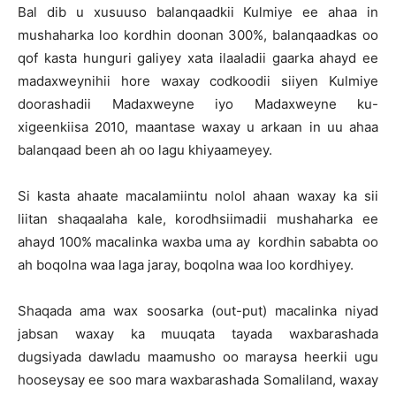
Bal dib u xusuuso balanqaadkii Kulmiye ee ahaa in
mushaharka loo kordhin doonan 300%, balanqaadkas oo
qof kasta hunguri galiyey xata ilaaladii gaarka ahayd ee
madaxweynihii hore waxay codkoodii siiyen Kulmiye
doorashadii Madaxweyne iyo Madaxweyne ku-
xigeenkiisa 2010, maantase waxay u arkaan in uu ahaa
balanqaad been ah oo lagu khiyaameyey.
Si kasta ahaate macalamiintu nolol ahaan waxay ka sii
liitan shaqaalaha kale, korodhsiimadii mushaharka ee
ahayd 100% macalinka waxba uma ay kordhin sababta oo
ah boqolna waa laga jaray, boqolna waa loo kordhiyey.
Shaqada ama wax soosarka (out-put) macalinka niyad
jabsan waxay ka muuqata tayada waxbarashada
dugsiyada dawladu maamusho oo maraysa heerkii ugu
hooseysay ee soo mara waxbarashada Somaliland, waxay