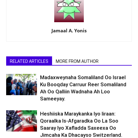
Jamaal A. Yonis
RELATED ARTICLES
MORE FROM AUTHOR
Madaxweynaha Somaliland Oo Israel
Ku Booqday Carruur Reer Somaliland
Ah Oo Qalliin Wadnaha Ah Loo
Sameeyay.
Heshiiska Maraykanka Iyo Iiraan:
Qoraalka Is-Afgaradka Oo La Soo
Saaray Iyo Xafladda Saxeexa Oo
Jimcaha Ka Dhacayso Switzerland.