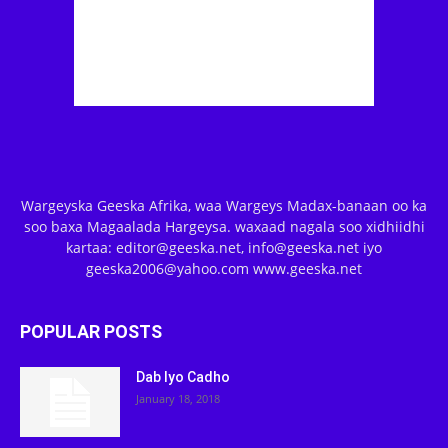
Wargeyska Geeska Afrika, waa Wargeys Madax-banaan oo ka
soo baxa Magaalada Hargeysa. waxaad nagala soo xidhiidhi
kartaa: editor@geeska.net, info@geeska.net iyo
geeska2006@yahoo.com www.geeska.net
POPULAR POSTS
Dab Iyo Cadho
January 18, 2018