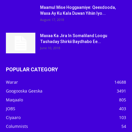
Maamul Mise Hoggaamiye: Qeexdooda,
Waxa Ay Ku Kala Duwan Yihiin Iyo...
August 17, 2018
Maxaa Ka Jira In Somaliland Loogu
Tashaday Shirkii Baydhabo Ee...
June 10, 2018
POPULAR CATEGORY
Warar
14688
Googooska Geeska
3491
Maqaalo
805
JOBS
403
Ciyaaro
103
Columnists
54