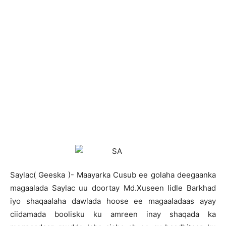
S
aylac( Geeska )- Maayarka Cusub ee golaha deegaanka
magaalada Saylac uu doortay Md.Xuseen Iidle Barkhad
iyo shaqaalaha dawlada hoose ee magaaladaas ayay
ciidamada boolisku ku amreen inay shaqada ka