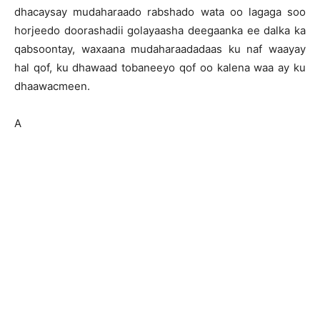
dhacaysay mudaharaado rabshado wata oo lagaga soo
horjeedo doorashadii golayaasha deegaanka ee dalka ka
qabsoontay, waxaana mudaharaadadaas ku naf waayay
hal qof, ku dhawaad tobaneeyo qof oo kalena waa ay ku
dhaawacmeen.
A