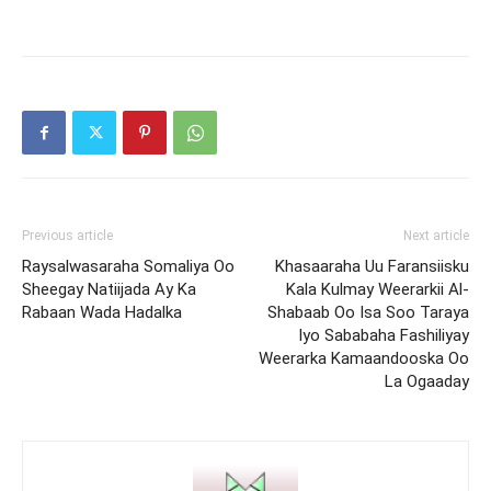
Previous article
Next article
Raysalwasaraha Somaliya Oo
Khasaaraha Uu Faransiisku
Sheegay Natiijada Ay Ka
Kala Kulmay Weerarkii Al-
Rabaan Wada Hadalka
Shabaab Oo Isa Soo Taraya
Iyo Sababaha Fashiliyay
Weerarka Kamaandooska Oo
La Ogaaday