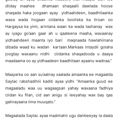
diiday maahee dhamaan shaqaalii dawlada hoose
shaqada haka joogaan ayay yidhaahdeen, baadhitaanka
waxa wada hogaan ciidanka booliska ka tirsan oo
Hargaysa ka yimi, arintana waan ka wada tashanay wax
ay iyagu go’aan gaar ah u qaateena maaha, waxaanay
yidhaahdeen maanta iyo bari maqnaada hawlahiinana
dibada waad ku wadan kartaan.Markaas intaydii golaha
joogtay waxaanu nidhi ciidanka shaqadooda u daaya
maadaama oo ay yidhaadeen baadhitaan ayaanu wadnaa.”
Maayarka oo aan su’aalnay xaalada amaanka ee magaalda
Saylac rabshadihiii kadib ayaa yidhi “Amaanka guud ee
magaaladu waa uu wagaagsan yahay waxaana fadhiya
ciidan ku filan, cid aan anigu si leeyahay wax bay qas
galinayaana iima muuqato.”
Magaalada Saylac ayaa maalmahii ugu danbeeyay la daala