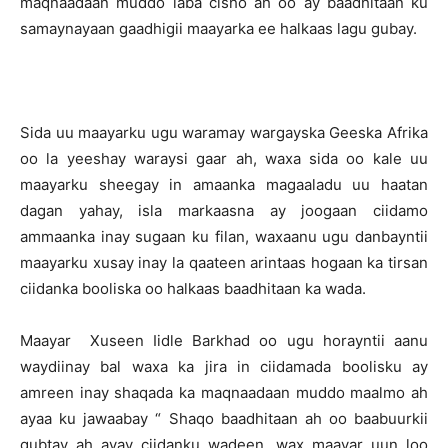
maqnaadaan muddo laba cisho ah oo ay baadhitaan ku
samaynayaan gaadhigii maayarka ee halkaas lagu gubay.
Sida uu maayarku ugu waramay wargayska Geeska Afrika
oo la yeeshay waraysi gaar ah, waxa sida oo kale uu
maayarku sheegay in amaanka magaaladu uu haatan
dagan yahay, isla markaasna ay joogaan ciidamo
ammaanka inay sugaan ku filan, waxaanu ugu danbayntii
maayarku xusay inay la qaateen arintaas hogaan ka tirsan
ciidanka booliska oo halkaas baadhitaan ka wada.
Maayar Xuseen Iidle Barkhad oo ugu horayntii aanu
waydiinay bal waxa ka jira in ciidamada boolisku ay
amreen inay shaqada ka maqnaadaan muddo maalmo ah
ayaa ku jawaabay “ Shaqo baadhitaan ah oo baabuurkii
gubtay ah ayay ciidanku wadeen, wax maayar uun loo