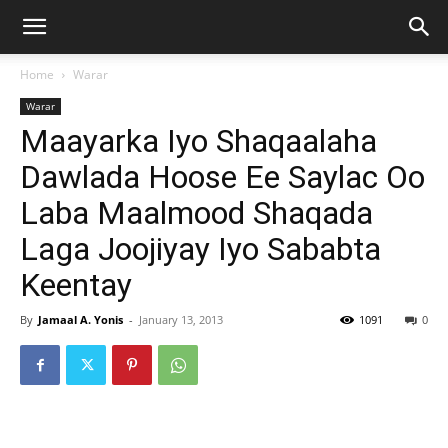
Home
Warar
Warar
Maayarka Iyo Shaqaalaha
Dawlada Hoose Ee Saylac Oo
Laba Maalmood Shaqada
Laga Joojiyay Iyo Sababta
Keentay
By
Jamaal A. Yonis
-
January 13, 2013
1091
0