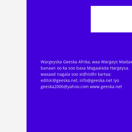
Wargeyska Geeska Afrika, waa Wargeys Madax
banaan oo ka soo baxa Magaalada Hargeysa.
waxaad nagala soo xidhiidhi kartaa:
editor@geeska.net, info@geeska.net iyo
geeska2006@yahoo.com www.geeska.net