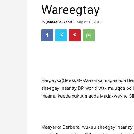
Wareegtay
By
Jamaal A. Yonis
-
August 12, 2017
H
argeysa(Geeska)-Maayarka magaalada Ber
sheegay inaanay DP world wax muuqda oo l
maamulkeeda xukuumadda Madaxweyne Siila
Maayarka Berbera, wuxuu sheegay inaanay w