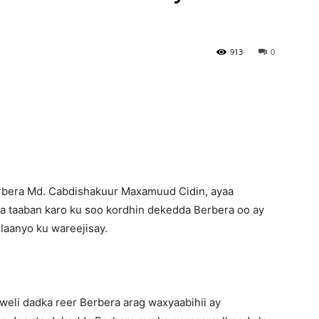
Newspaper
913
0
bera Md. Cabdishakuur Maxamuud Cidin, ayaa
a taaban karo ku soo kordhin dekedda Berbera oo ay
anyo ku wareejisay.
eli dadka reer Berbera arag waxyaabihii ay