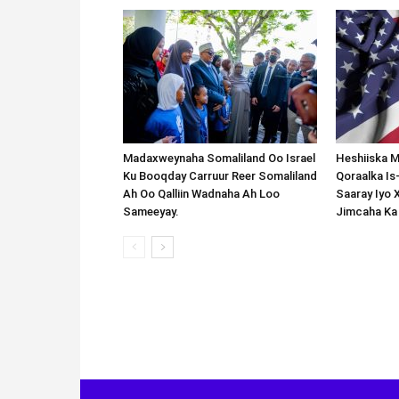
Madaxweynaha Somaliland Oo Israel
Heshiiska M
Ku Booqday Carruur Reer Somaliland
Qoraalka I
Ah Oo Qalliin Wadnaha Ah Loo
Saaray Iyo 
Sameeyay.
Jimcaha Ka