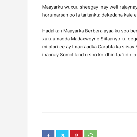
Maayarku wuxuu sheegay inay weli rajaynay
horumarsan oo la tartankta dekedaha kale e
Hadalkan Maayarka Berbera ayaa ku soo bee
xukuumadda Madaxweyne Siilaanyo ku degde
milatari ee ay Imaaraadka Carabta ka siisa
inaanay Somaliland u soo kordhin faa’iido la