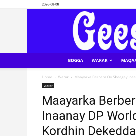
2026-08-08
BOGGA
WARAR
MAQA
Home
Warar
Maayarka Berbera Oo Sheegay Inaan
Warar
Maayarka Berber
Inaanay DP Worl
Kordhin Dekedda