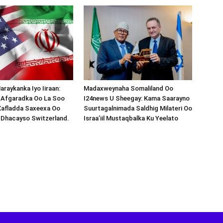
araykanka Iyo Iiraan:
Madaxweynaha Somaliland Oo
s-Afgaradka Oo La Soo
I24news U Sheegay: Kama Saarayno
Xafladda Saxeexa Oo
Suurtagalnimada Saldhig Milateri Oo
 Dhacayso Switzerland.
Israa’iil Mustaqbalka Ku Yeelato