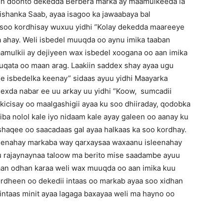
hin doonto dekedda Berbera marka ay maamulkeeda la
ishanka Saab, ayaa isagoo ka jawaabaya bal
 soo kordhisay wuxuu yidhi “Kolay dekedda maareeye
a ahay. Weli isbedel muuqda oo aynu imika taaban
aamulkii ay dejiyeen wax isbedel xoogana oo aan imika
qata oo maan arag. Laakiin saddex shay ayaa ugu
 isbedelka keenay” sidaas ayuu yidhi Maayarka
dexda nabar ee uu arkay uu yidhi “Koow, sumcadii
icisay oo maalgashigii ayaa ku soo dhiiraday, qodobka
ba nolol kale iyo nidaam kale ayay galeen oo aanay ku
 shaqee oo saacadaas gal ayaa halkaas ka soo kordhay.
leenahay markaba way qarxaysaa waxaanu isleenahay
anu rajaynaynaa taloow ma berito mise saadambe ayuu
aan odhan karaa weli wax muuqda oo aan imika kuu
rdheen oo dekedii intaas oo markab ayaa soo xidhan
 intaas minit ayaa lagaga baxayaa weli ma hayno oo