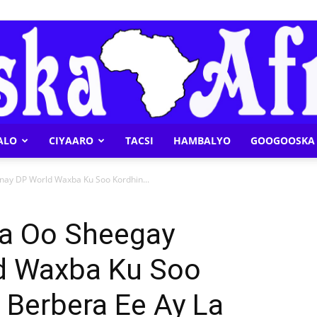
ALO
CIYAARO
TACSI
HAMBALYO
GOOGOOSKA 
Geeska
ay DP World Waxba Ku Soo Kordhin...
a Oo Sheegay
d Waxba Ku Soo
Afrika
 Berbera Ee Ay La