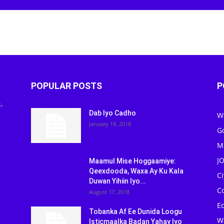
POPULAR POSTS
P
-
Dab Iyo Cadho
W
January 18, 2018
G
M
J
Maamul Mise Hoggaamiye:
Qeexdooda, Waxa Ay Ku Kala
C
Duwan Yihiin Iyo...
C
August 17, 2018
Ed
Tobanka Af Ee Dunida Loogu
W
Isticmaalka Badan Yahay Iyo