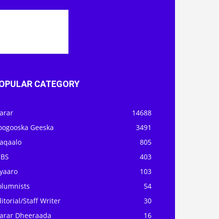
OPULAR CATEGORY
arar
14688
oogooska Geeska
3491
aqaalo
805
OBS
403
iyaaro
103
olumnists
54
itorial/Staff Writer
30
arar Dheeraada
16