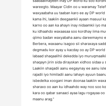
saadaalinayeen inay DP world ku soo kord
wareegto. Maayar Cidin oo u waramay Telef
waxyaabaha uu taaban karo ee ay DP world
kama ihi, laakiin deegaankii ayaan masuul k
karno oo aan ka ahayn inay nidaamkii iyo m
ku idhaahdo waxaasaa soo kordhay iima muu
qiimo badan waxyabaha aanu dareemayno ee
Berbera, waxaanu isagoo sii sharaxaya sad
degmadu kor ayay u kacday oo ay DP world k
labaad shaqaalihii dekedda iyo muruqmaalkii
shaqayn jirin sida dirayskan xidhoo sidaa u
Laakiin shaqadii aanu eegaynay ee aanu is
rajadii iyo himiladii aanu lahayn ayuun ba
isbedelka xoogani iman doonaa laakiin wax
sharaxo oo aan ku idhaahdo way noo soo ko
kara oo qabar sanaaci ayaa lagu rogayaa oo
maanu arag.”