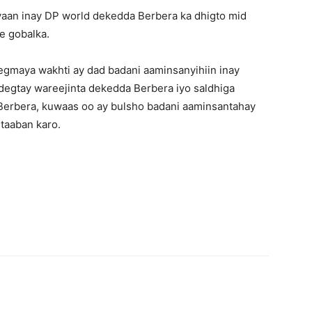
aan inay DP world dekedda Berbera ka dhigto mid
e gobalka.
gmaya wakhti ay dad badani aaminsanyihiin inay
gtay wareejinta dekedda Berbera iyo saldhiga
y Berbera, kuwaas oo ay bulsho badani aaminsantahay
 taaban karo.