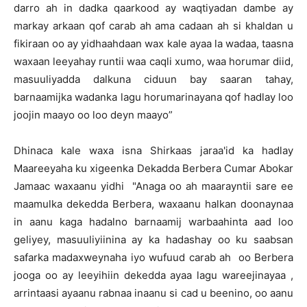
darro ah in dadka qaarkood ay waqtiyadan dambe ay
markay arkaan qof carab ah ama cadaan ah si khaldan u
fikiraan oo ay yidhaahdaan wax kale ayaa la wadaa, taasna
waxaan leeyahay runtii waa caqli xumo, waa horumar diid,
masuuliyadda dalkuna ciduun bay saaran tahay,
barnaamijka wadanka lagu horumarinayana qof hadlay loo
joojin maayo oo loo deyn maayo”
Dhinaca kale waxa isna Shirkaas jaraa'id ka hadlay
Maareeyaha ku xigeenka Dekadda Berbera Cumar Abokar
Jamaac waxaanu yidhi "Anaga oo ah maarayntii sare ee
maamulka dekedda Berbera, waxaanu halkan doonaynaa
in aanu kaga hadalno barnaamij warbaahinta aad loo
geliyey, masuuliyiinina ay ka hadashay oo ku saabsan
safarka madaxweynaha iyo wufuud carab ah oo Berbera
jooga oo ay leeyihiin dekedda ayaa lagu wareejinayaa ,
arrintaasi ayaanu rabnaa inaanu si cad u beenino, oo aanu