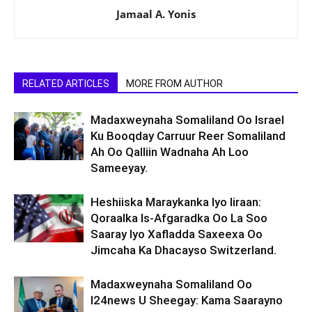
Jamaal A. Yonis
RELATED ARTICLES
MORE FROM AUTHOR
Madaxweynaha Somaliland Oo Israel
Ku Booqday Carruur Reer Somaliland
Ah Oo Qalliin Wadnaha Ah Loo
Sameeyay.
Heshiiska Maraykanka Iyo Iiraan:
Qoraalka Is-Afgaradka Oo La Soo
Saaray Iyo Xafladda Saxeexa Oo
Jimcaha Ka Dhacayso Switzerland.
Madaxweynaha Somaliland Oo
I24news U Sheegay: Kama Saarayno