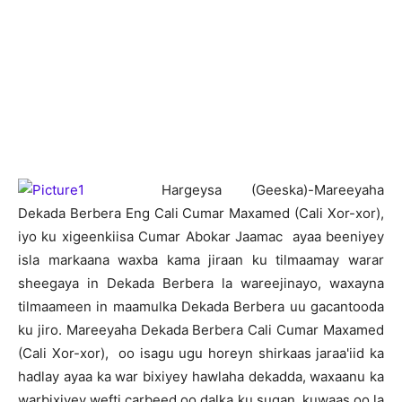
H
argeysa (Geeska)-Mareeyaha
Dekada Berbera Eng Cali Cumar Maxamed (Cali Xor-xor),
iyo ku xigeenkiisa Cumar Abokar Jaamac ayaa beeniyey
isla markaana waxba kama jiraan ku tilmaamay warar
sheegaya in Dekada Berbera la wareejinayo, waxayna
tilmaameen in maamulka Dekada Berbera uu gacantooda
ku jiro. Mareeyaha Dekada Berbera Cali Cumar Maxamed
(Cali Xor-xor), oo isagu ugu horeyn shirkaas jaraa'iid ka
hadlay ayaa ka war bixiyey hawlaha dekadda, waxaanu ka
warbixiyey wefti carbeed oo dalka ku sugan, kuwaas oo la