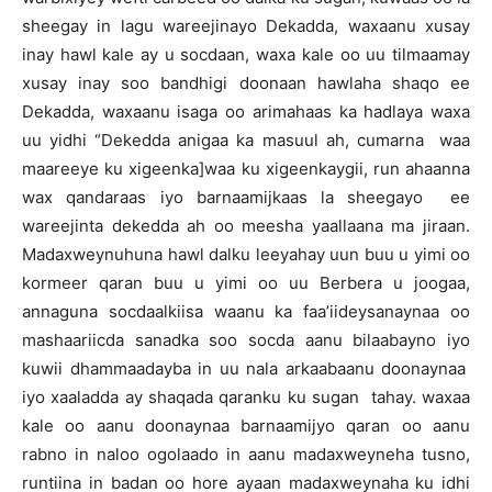
sheegay in lagu wareejinayo Dekadda, waxaanu xusay
inay hawl kale ay u socdaan, waxa kale oo uu tilmaamay
xusay inay soo bandhigi doonaan hawlaha shaqo ee
Dekadda, waxaanu isaga oo arimahaas ka hadlaya waxa
uu yidhi “Dekedda anigaa ka masuul ah, cumarna waa
maareeye ku xigeenka]waa ku xigeenkaygii, run ahaanna
wax qandaraas iyo barnaamijkaas la sheegayo ee
wareejinta dekedda ah oo meesha yaallaana ma jiraan.
Madaxweynuhuna hawl dalku leeyahay uun buu u yimi oo
kormeer qaran buu u yimi oo uu Berbera u joogaa,
annaguna socdaalkiisa waanu ka faa’iideysanaynaa oo
mashaariicda sanadka soo socda aanu bilaabayno iyo
kuwii dhammaadayba in uu nala arkaabaanu doonaynaa
iyo xaaladda ay shaqada qaranku ku sugan tahay. waxaa
kale oo aanu doonaynaa barnaamijyo qaran oo aanu
rabno in naloo ogolaado in aanu madaxweyneha tusno,
runtiina in badan oo hore ayaan madaxweynaha ku idhi