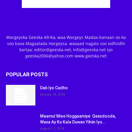
Wargeyska Geeska Afrika, waa Wargeys Madax-banaan oo ka
soo baxa Magaalada Hargeysa. waxaad nagala soo xidhiidhi
kartaa: editor@geeska.net, info@geeska.net iyo
geeska2006@yahoo.com www.geeska.net
POPULAR POSTS
Dab Iyo Cadho
January 18, 2018
Maamul Mise Hoggaamiye: Qeexdooda,
Waxa Ay Ku Kala Duwan Yihiin Iyo...
August 17, 2018