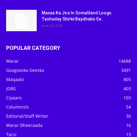
Maxaa Ka Jira In Somaliland Loogu
Tashaday Shirkii Baydhabo Ee...
June 10, 2018
POPULAR CATEGORY
Warar
14688
Googooska Geeska
3491
Maqaalo
805
JOBS
403
Ciyaaro
103
Columnists
54
Editorial/Staff Writer
30
Warar Dheeraada
16
Tacsi
13