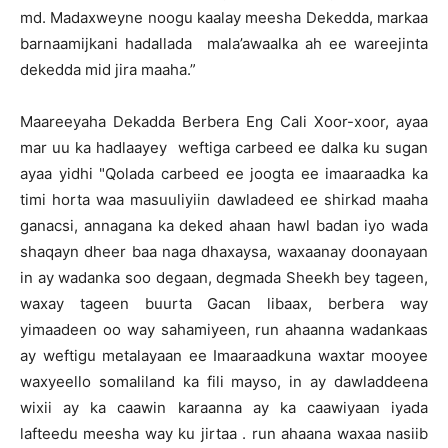
md. Madaxweyne noogu kaalay meesha Dekedda, markaa
barnaamijkani hadallada mala’awaalka ah ee wareejinta
dekedda mid jira maaha.”
Maareeyaha Dekadda Berbera Eng Cali Xoor-xoor, ayaa
mar uu ka hadlaayey weftiga carbeed ee dalka ku sugan
ayaa yidhi "Qolada carbeed ee joogta ee imaaraadka ka
timi horta waa masuuliyiin dawladeed ee shirkad maaha
ganacsi, annagana ka deked ahaan hawl badan iyo wada
shaqayn dheer baa naga dhaxaysa, waxaanay doonayaan
in ay wadanka soo degaan, degmada Sheekh bey tageen,
waxay tageen buurta Gacan libaax, berbera way
yimaadeen oo way sahamiyeen, run ahaanna wadankaas
ay weftigu metalayaan ee Imaaraadkuna waxtar mooyee
waxyeello somaliland ka fili mayso, in ay dawladdeena
wixii ay ka caawin karaanna ay ka caawiyaan iyada
lafteedu meesha way ku jirtaa . run ahaana waxaa nasiib