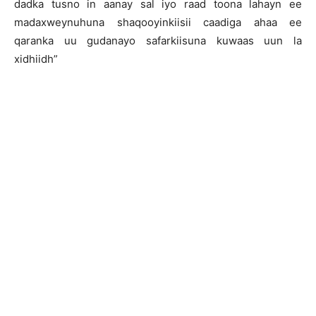
dadka tusno in aanay sal iyo raad toona lahayn ee
madaxweynuhuna shaqooyinkiisii caadiga ahaa ee
qaranka uu gudanayo safarkiisuna kuwaas uun la
xidhiidh”