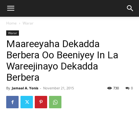
Home
Warar
Warar
Maareeyaha Dekadda
Berbera Oo Beeniyey In La
Wareejinayo Dekadda
Berbera
By
Jamaal A. Yonis
-
November 21, 2015
730
0