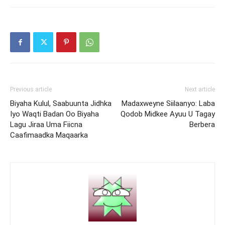
Previous article
Next article
Biyaha Kulul, Saabuunta Jidhka
Madaxweyne Siilaanyo: Laba
Iyo Waqti Badan Oo Biyaha
Qodob Midkee Ayuu U Tagay
Lagu Jiraa Uma Fiicna
Berbera
Caafimaadka Maqaarka