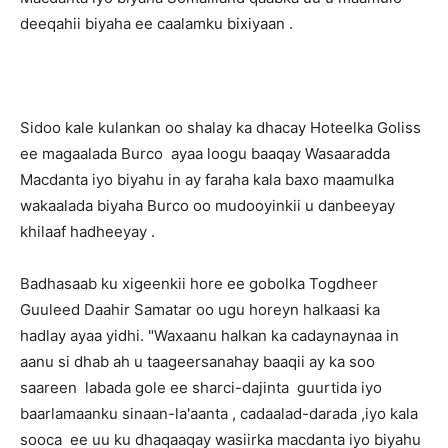
deeqahii biyaha ee caalamku bixiyaan .
Sidoo kale kulankan oo shalay ka dhacay Hoteelka Goliss
ee magaalada Burco ayaa loogu baaqay Wasaaradda
Macdanta iyo biyahu in ay faraha kala baxo maamulka
wakaalada biyaha Burco oo mudooyinkii u danbeeyay
khilaaf hadheeyay .
Badhasaab ku xigeenkii hore ee gobolka Togdheer
Guuleed Daahir Samatar oo ugu horeyn halkaasi ka
hadlay ayaa yidhi. "Waxaanu halkan ka cadaynaynaa in
aanu si dhab ah u taageersanahay baaqii ay ka soo
saareen labada gole ee sharci-dajinta guurtida iyo
baarlamaanku sinaan-la'aanta , cadaalad-darada ,iyo kala
sooca ee uu ku dhaqaaqay wasiirka macdanta iyo biyahu