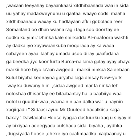
,waxaan leeyahay bayaankaasi xildhibaanada waa in sida
uu yahay madaxweynuhu u qaataa, waayo codsi maaha
xildhibaanadu waxay ku hadlayaan afkii gobolada reer
Somaliland oo dhan waana ragii laga soo doortay ee
codka ku yimi."Dhinka kale shirkadda Al-naafoora wakhti
ay dadka iyo xayawaankuba moqorada ay ka wada
cabayeen ayaa ilaahay umada usoo diray ,xaafadaha
galbeedka ,iyo koonfurta Burca-na lama galay ayay ahayd
markii hore biyo la'aan awgeed markii ninkaa Saleebaan
Kulul biyaha keenayna guryaha laga dhisay New-york
way ka duwanyihiin ,sidaa awgeed manta ninka leh
noloshaa dhisantay ee bilaabantay ha la baabiiyo waa
nolol u quudhi-waa ,waana nin aan dalka war u haynin
xaqiiqadii " Sidaasi ayuu Mr Guuleed hadalkiisa kaga
baxay." Dawladaha Hoose iyagaa dastuurku xaq u siiyay in
ay bixiyaan adeegyada bulshada sida biyaha ,laydhka
,dugsiyada hoose ,dhexe iyo caafimaadka ,xaqbaanay u