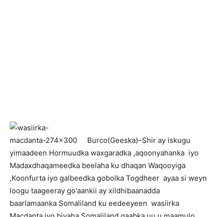
B
urco(Geeska)–Shir ay iskugu
yimaadeen Hormuudka waxgaradka ,aqoonyahanka iyo
Madaxdhaqameedka beelaha ku dhaqan Waqooyiga
,Koonfurta iyo galbeedka gobolka Togdheer ayaa si weyn
loogu taageeray go'aankii ay xildhibaanadda
baarlamaanka Somaliland ku eedeeyeen wasiirka
Macdanta iyo biyaha Somaliland qaabka uu u maamulo