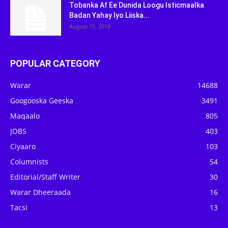
Tobanka Af Ee Dunida Loogu Isticmaalka
Badan Yahay Iyo Liiska...
August 15, 2018
POPULAR CATEGORY
Warar
14688
Googooska Geeska
3491
Maqaalo
805
JOBS
403
Ciyaaro
103
Columnists
54
Editorial/Staff Writer
30
Warar Dheeraada
16
Tacsi
13