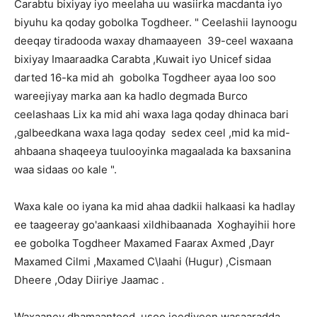
Carabtu bixiyay iyo meelaha uu wasiirka macdanta iyo
biyuhu ka qoday gobolka Togdheer. " Ceelashii laynoogu
deeqay tiradooda waxay dhamaayeen 39-ceel waxaana
bixiyay Imaaraadka Carabta ,Kuwait iyo Unicef sidaa
darted 16-ka mid ah gobolka Togdheer ayaa loo soo
wareejiyay marka aan ka hadlo degmada Burco
ceelashaas Lix ka mid ahi waxa laga qoday dhinaca bari
,galbeedkana waxa laga qoday sedex ceel ,mid ka mid-
ahbaana shaqeeya tuulooyinka magaalada ka baxsanina
waa sidaas oo kale ".
Waxa kale oo iyana ka mid ahaa dadkii halkaasi ka hadlay
ee taageeray go'aankaasi xildhibaanada Xoghayihii hore
ee gobolka Togdheer Maxamed Faarax Axmed ,Dayr
Maxamed Cilmi ,Maxamed C\laahi (Hugur) ,Cismaan
Dheere ,Oday Diiriye Jaamac .
Waxaaney dhamaantood usoo jeediyeen wasaaradda