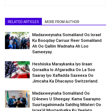
RELATED ARTICLES
MORE FROM AUTHOR
Madaxweynaha Somaliland Oo Israel
Ku Booqday Carruur Reer Somaliland
Ah Oo Qalliin Wadnaha Ah Loo
Sameeyay.
Heshiiska Maraykanka Iyo Iiraan:
Qoraalka Is-Afgaradka Oo La Soo
Saaray Iyo Xafladda Saxeexa Oo
Jimcaha Ka Dhacayso Switzerland.
Madaxweynaha Somaliland Oo
I24news U Sheegay: Kama Saarayno
Suurtagalnimada Saldhig Milateri Oo
Israa’iil Mustaqbalka Ku Yeelato