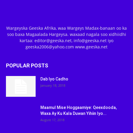
Wargeyska Geeska Afrika, waa Wargeys Madax-banaan oo ka
soo baxa Magaalada Hargeysa. waxaad nagala soo xidhiidhi
kartaa: editor@geeska.net, info@geeska.net iyo
geeska2006@yahoo.com www.geeska.net
POPULAR POSTS
Dab Iyo Cadho
January 18, 2018
Maamul Mise Hoggaamiye: Qeexdooda,
Waxa Ay Ku Kala Duwan Yihiin Iyo...
August 17, 2018