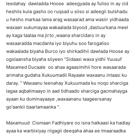
leedahay dawladda Hoose adeegyada ay fuliso in ay cid
heshiis kula gasho oo ruqsad u siiso si adeegii bulshadu
u hesho markaa lama arag wasaarad ama wasiir yidhaada
waxaan xukumayaa wakaalada biyood ,dastuurkana meel
ay kaga taalaa ma jirto ,waana sharcidaro in ay
wasaaradda macdanta iyo biyuhu soo farogaliso
wakaalada biyaha Burco iyo shirkadihii dawlada Hoose ay
ogolaansha biyaha siiyeen "Sidaasi waxa yidhi Yuusuf
Maxamed Ducaale oo ahaa agaasimihii hore wasaarada
arimaha gudaha Xukuumadii Rayaale waxaanu intaasi ku
daray. " Waxaanu leenahay Xukuumada ku noqo sharciga
lagaa aqbalimaayo in aad tidhaado sharciga gacmahayga
ayaan ku duminayaaye ,waxaananu taageersanay
go'aankii baarlamaanka ".
Maxamuud Cismaan Fadhiyare oo isna halkaasi ka hadlay
ayaa ka warbixiyay riigagii deeqaha ahaa ee Imaaraadka