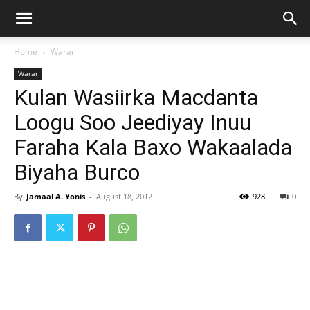
Home
Warar
Warar
Kulan Wasiirka Macdanta
Loogu Soo Jeediyay Inuu
Faraha Kala Baxo Wakaalada
Biyaha Burco
By
Jamaal A. Yonis
-
August 18, 2012
928
0