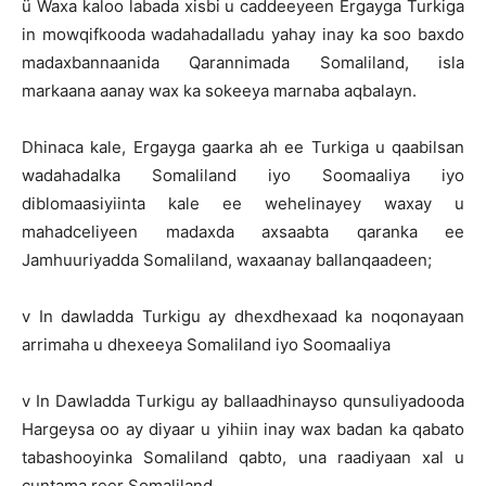
ü Waxa kaloo labada xisbi u caddeeyeen Ergayga Turkiga
in mowqifkooda wadahadalladu yahay inay ka soo baxdo
madaxbannaanida Qarannimada Somaliland, isla
markaana aanay wax ka sokeeya marnaba aqbalayn.
Dhinaca kale, Ergayga gaarka ah ee Turkiga u qaabilsan
wadahadalka Somaliland iyo Soomaaliya iyo
diblomaasiyiinta kale ee wehelinayey waxay u
mahadceliyeen madaxda axsaabta qaranka ee
Jamhuuriyadda Somaliland, waxaanay ballanqaadeen;
v In dawladda Turkigu ay dhexdhexaad ka noqonayaan
arrimaha u dhexeeya Somaliland iyo Soomaaliya
v In Dawladda Turkigu ay ballaadhinayso qunsuliyadooda
Hargeysa oo ay diyaar u yihiin inay wax badan ka qabato
tabashooyinka Somaliland qabto, una raadiyaan xal u
cuntama reer Somaliland