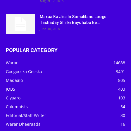
August 17, 2018
Maxaa Ka Jira In Somaliland Loogu
Tashaday Shirkii Baydhabo Ee...
June 10, 2018
POPULAR CATEGORY
Warar
14688
Googooska Geeska
3491
Maqaalo
805
JOBS
403
Ciyaaro
103
Columnists
54
Editorial/Staff Writer
30
Warar Dheeraada
16