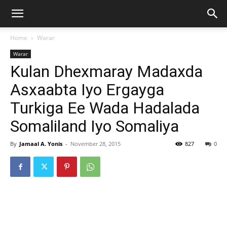
Home
Warar
Warar
Kulan Dhexmaray Madaxda
Asxaabta Iyo Ergayga
Turkiga Ee Wada Hadalada
Somaliland Iyo Somaliya
By
Jamaal A. Yonis
-
November 28, 2015
827
0