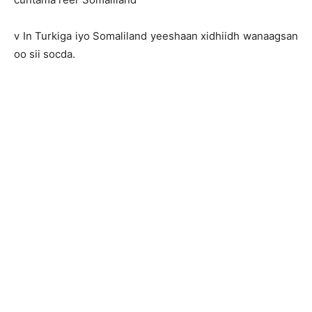
v In Turkiga iyo Somaliland yeeshaan xidhiidh wanaagsan
oo sii socda.