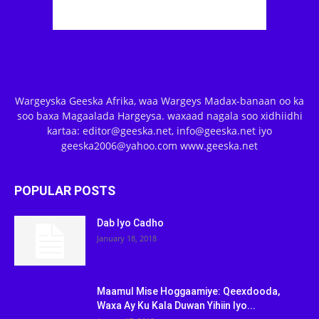
Wargeyska Geeska Afrika, waa Wargeys Madax-banaan oo ka
soo baxa Magaalada Hargeysa. waxaad nagala soo xidhiidhi
kartaa: editor@geeska.net, info@geeska.net iyo
geeska2006@yahoo.com www.geeska.net
POPULAR POSTS
Dab Iyo Cadho
January 18, 2018
Maamul Mise Hoggaamiye: Qeexdooda,
Waxa Ay Ku Kala Duwan Yihiin Iyo...