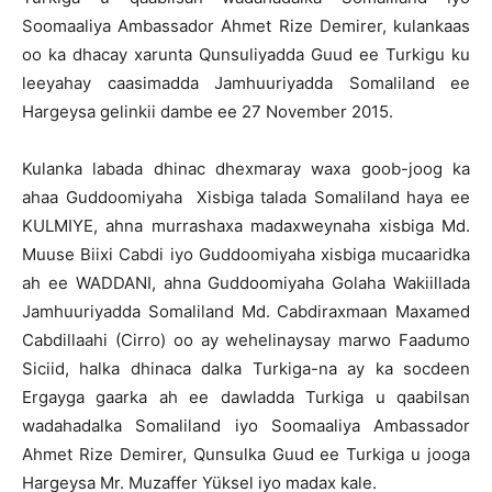
Soomaaliya Ambassador Ahmet Rize Demirer, kulankaas
oo ka dhacay xarunta Qunsuliyadda Guud ee Turkigu ku
leeyahay caasimadda Jamhuuriyadda Somaliland ee
Hargeysa gelinkii dambe ee 27 November 2015.
Kulanka labada dhinac dhexmaray waxa goob-joog ka
ahaa Guddoomiyaha Xisbiga talada Somaliland haya ee
KULMIYE, ahna murrashaxa madaxweynaha xisbiga Md.
Muuse Biixi Cabdi iyo Guddoomiyaha xisbiga mucaaridka
ah ee WADDANI, ahna Guddoomiyaha Golaha Wakiillada
Jamhuuriyadda Somaliland Md. Cabdiraxmaan Maxamed
Cabdillaahi (Cirro) oo ay wehelinaysay marwo Faadumo
Siciid, halka dhinaca dalka Turkiga-na ay ka socdeen
Ergayga gaarka ah ee dawladda Turkiga u qaabilsan
wadahadalka Somaliland iyo Soomaaliya Ambassador
Ahmet Rize Demirer, Qunsulka Guud ee Turkiga u jooga
Hargeysa Mr. Muzaffer Yüksel iyo madax kale.