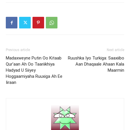
Previous article
Next article
Madaxweyne Putin Oo Kitaab
Ruushka Iyo Turkiga: Saaxiibo
Qur’aan Ah Oo Taariikhiya
Aan Dhaqaale Ahaan Kala
Hadyad U Siiyey
Maarmin
Hoggaamiyaha Ruuxiga Ah Ee
Iiraan