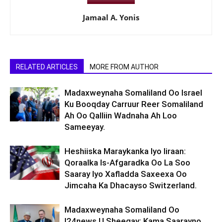
Jamaal A. Yonis
RELATED ARTICLES
MORE FROM AUTHOR
Madaxweynaha Somaliland Oo Israel
Ku Booqday Carruur Reer Somaliland
Ah Oo Qalliin Wadnaha Ah Loo
Sameeyay.
Heshiiska Maraykanka Iyo Iiraan:
Qoraalka Is-Afgaradka Oo La Soo
Saaray Iyo Xafladda Saxeexa Oo
Jimcaha Ka Dhacayso Switzerland.
Madaxweynaha Somaliland Oo
I24news U Sheegay: Kama Saarayno