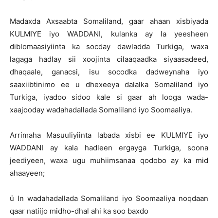
Madaxda Axsaabta Somaliland, gaar ahaan xisbiyada
KULMIYE iyo WADDANI, kulanka ay la yeesheen
diblomaasiyiinta ka socday dawladda Turkiga, waxa
lagaga hadlay sii xoojinta cilaaqaadka siyaasadeed,
dhaqaale, ganacsi, isu socodka dadweynaha iyo
saaxiibtinimo ee u dhexeeya dalalka Somaliland iyo
Turkiga, iyadoo sidoo kale si gaar ah looga wada-
xaajooday wadahadallada Somaliland iyo Soomaaliya.
Arrimaha Masuuliyiinta labada xisbi ee KULMIYE iyo
WADDANI ay kala hadleen ergayga Turkiga, soona
jeediyeen, waxa ugu muhiimsanaa qodobo ay ka mid
ahaayeen;
ü In wadahadallada Somaliland iyo Soomaaliya noqdaan
qaar natiijo midho-dhal ahi ka soo baxdo