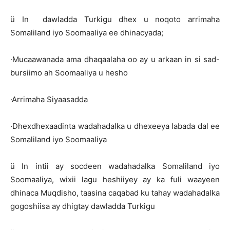
ü In dawladda Turkigu dhex u noqoto arrimaha
Somaliland iyo Soomaaliya ee dhinacyada;
·Mucaawanada ama dhaqaalaha oo ay u arkaan in si sad-
bursiimo ah Soomaaliya u hesho
·Arrimaha Siyaasadda
·Dhexdhexaadinta wadahadalka u dhexeeya labada dal ee
Somaliland iyo Soomaaliya
ü In intii ay socdeen wadahadalka Somaliland iyo
Soomaaliya, wixii lagu heshiiyey ay ka fuli waayeen
dhinaca Muqdisho, taasina caqabad ku tahay wadahadalka
gogoshiisa ay dhigtay dawladda Turkigu