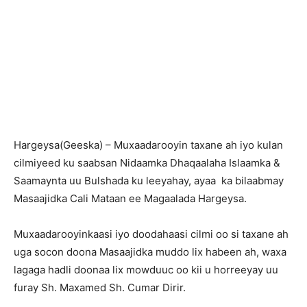
H
argeysa(Geeska) – Muxaadarooyin taxane ah iyo kulan
cilmiyeed ku saabsan Nidaamka Dhaqaalaha Islaamka &
Saamaynta uu Bulshada ku leeyahay, ayaa ka bilaabmay
Masaajidka Cali Mataan ee Magaalada Hargeysa.
Muxaadarooyinkaasi iyo doodahaasi cilmi oo si taxane ah
uga socon doona Masaajidka muddo lix habeen ah, waxa
lagaga hadli doonaa lix mowduuc oo kii u horreeyay uu
furay Sh. Maxamed Sh. Cumar Dirir.