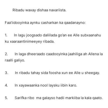
Ribadu waxay dishaa naxariista.
Faa’iidooyinka aynku casharkan ka qaadanayno:
1. In lagu joogsado daliilada go’an ee Alle subxaanahu
ku xaaraantinimeeyey ribada.
2. In laga dheeraado caadooyinka jaahiliga ah Allena la
raalli galiyo.
3. In ribadu tahay sida foosha xun ee Alle u sheegay.
4. In xayawaanka nool laysku iibin karo.
5. Sarifka ribo ma galayso hadii markiiba la kala qaato.