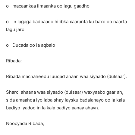
o macaankaa iimaanka oo lagu gaadho
o In lagaga badbaado hilibka xaaranta ku baxo oo naarta
lagu jaro.
o Ducada oo la aqbalo
Ribada:
Ribada macnaheedu luuqad ahaan waa siyaado (dulsaar).
Sharci ahaana waa siyaado (dulsaar) waxyaabo gaar ah,
sida amaahda iyo laba shay laysku badalanayo oo la kala
badiyo iyadoo in la kala badiyo aanay ahayn.
Noocyada Ribada;