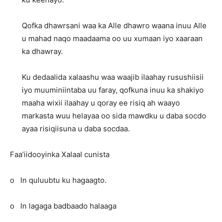
Qofka dhawrsani waa ka Alle dhawro waana inuu Alle
u mahad naqo maadaama oo uu xumaan iyo xaaraan
ka dhawray.
Ku dedaalida xalaashu waa waajib ilaahay rusushiisii
iyo muuminiintaba uu faray, qofkuna inuu ka shakiyo
maaha wixii ilaahay u qoray ee risiq ah waayo
markasta wuu helayaa oo sida mawdku u daba socdo
ayaa risiqiisuna u daba socdaa.
Faa’iidooyinka Xalaal cunista
o In quluubtu ku hagaagto.
o In lagaga badbaado halaaga