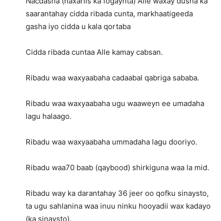
Nacdasha (naxariis ka fogaynta) Alle waxay dusha ka
saarantahay cidda ribada cunta, markhaatigeeda
gasha iyo cidda u kala qortaba
Cidda ribada cuntaa Alle kamay cabsan.
Ribadu waa waxyaabaha cadaabal qabriga sababa.
Ribadu waa waxyaabaha ugu waaweyn ee umadaha
lagu halaago.
Ribadu waa waxyaabaha ummadaha lagu dooriyo.
Ribadu waa70 baab (qaybood) shirkiguna waa la mid.
Ribadu way ka darantahay 36 jeer oo qofku sinaysto,
ta ugu sahlanina waa inuu ninku hooyadii wax kadayo
(ka sinaysto).