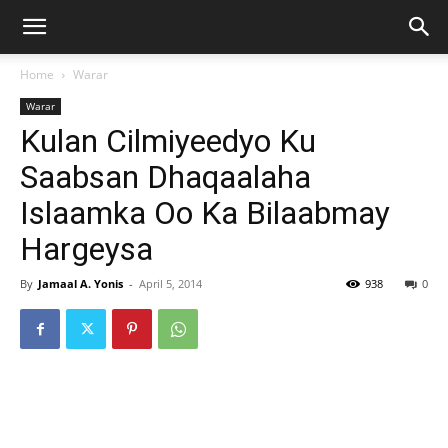
Home
Warar
Warar
Kulan Cilmiyeedyo Ku
Saabsan Dhaqaalaha
Islaamka Oo Ka Bilaabmay
Hargeysa
By
Jamaal A. Yonis
-
April 5, 2014
938
0