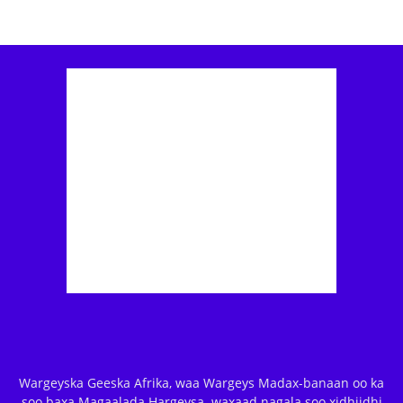
Wargeyska Geeska Afrika, waa Wargeys Madax-banaan oo ka
soo baxa Magaalada Hargeysa. waxaad nagala soo xidhiidhi