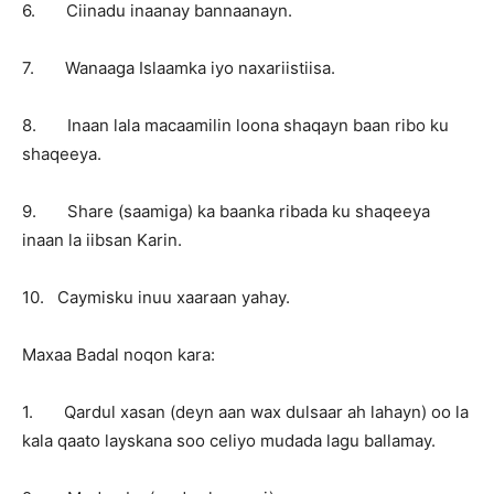
6. Ciinadu inaanay bannaanayn.
7. Wanaaga Islaamka iyo naxariistiisa.
8. Inaan lala macaamilin loona shaqayn baan ribo ku
shaqeeya.
9. Share (saamiga) ka baanka ribada ku shaqeeya
inaan la iibsan Karin.
10. Caymisku inuu xaaraan yahay.
Maxaa Badal noqon kara:
1. Qardul xasan (deyn aan wax dulsaar ah lahayn) oo la
kala qaato layskana soo celiyo mudada lagu ballamay.