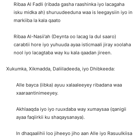
Ribaa Al Fadli (ribada gasha raashinka iyo lacagaha
isku midka ah) shuruudeeduna waa is leegaysiin iyo in
markiiba la kala qaato
Ribaa Al-Nasii’ah (Deynta oo lacag la dul saaro)
carabtii hore iyo yuhuuda ayaa isticmaali jiray xoolaha
nool iyo lacagtaba way ku kala qaadan jireen.
Xukumka, Xikmadda, Daliiladeeda, iyo Dhibkeeda:
Alle bayca (iibka) ayuu xalaaleeyey ribadana waa
xaaraantinimeeyey.
Akhlaaqda iyo iyo ruuxdaba way xumaysaa (qanigii
ayaa faqiirkii ku shaqaysanaya).
In dhaqaalihii loo jiheeyo jiho aan Alle iyo Rasuulkiisa