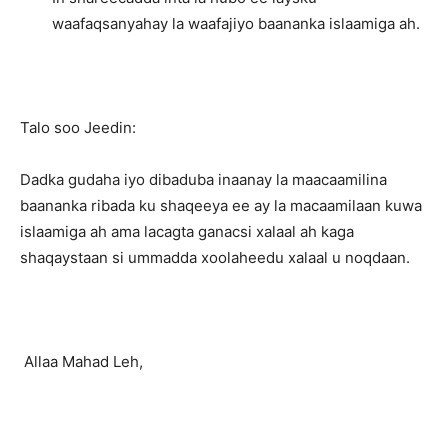
waafaqsanyahay la waafajiyo baananka islaamiga ah.
Talo soo Jeedin:
Dadka gudaha iyo dibaduba inaanay la maacaamilina
baananka ribada ku shaqeeya ee ay la macaamilaan kuwa
islaamiga ah ama lacagta ganacsi xalaal ah kaga
shaqaystaan si ummadda xoolaheedu xalaal u noqdaan.
Allaa Mahad Leh,