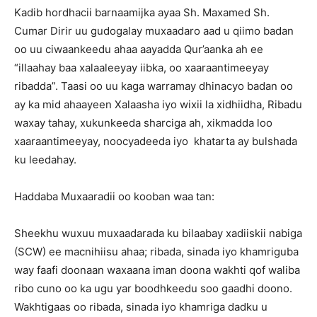
Kadib hordhacii barnaamijka ayaa Sh. Maxamed Sh.
Cumar Dirir uu gudogalay muxaadaro aad u qiimo badan
oo uu ciwaankeedu ahaa aayadda Qur’aanka ah ee
“illaahay baa xalaaleeyay iibka, oo xaaraantimeeyay
ribadda”. Taasi oo uu kaga warramay dhinacyo badan oo
ay ka mid ahaayeen Xalaasha iyo wixii la xidhiidha, Ribadu
waxay tahay, xukunkeeda sharciga ah, xikmadda loo
xaaraantimeeyay, noocyadeeda iyo khatarta ay bulshada
ku leedahay.
Haddaba Muxaaradii oo kooban waa tan:
Sheekhu wuxuu muxaadarada ku bilaabay xadiiskii nabiga
(SCW) ee macnihiisu ahaa; ribada, sinada iyo khamriguba
way faafi doonaan waxaana iman doona wakhti qof waliba
ribo cuno oo ka ugu yar boodhkeedu soo gaadhi doono.
Wakhtigaas oo ribada, sinada iyo khamriga dadku u