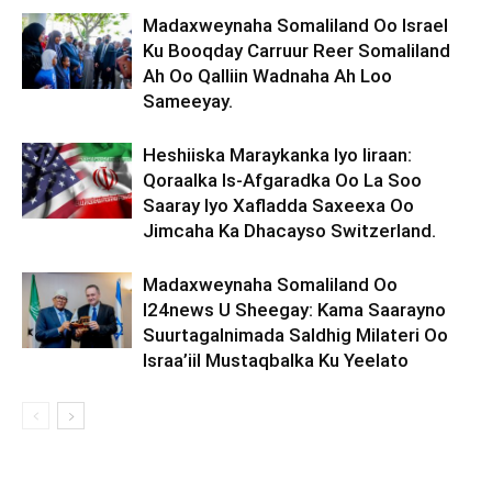
Madaxweynaha Somaliland Oo Israel
Ku Booqday Carruur Reer Somaliland
Ah Oo Qalliin Wadnaha Ah Loo
Sameeyay.
Heshiiska Maraykanka Iyo Iiraan:
Qoraalka Is-Afgaradka Oo La Soo
Saaray Iyo Xafladda Saxeexa Oo
Jimcaha Ka Dhacayso Switzerland.
Madaxweynaha Somaliland Oo
I24news U Sheegay: Kama Saarayno
Suurtagalnimada Saldhig Milateri Oo
Israa’iil Mustaqbalka Ku Yeelato