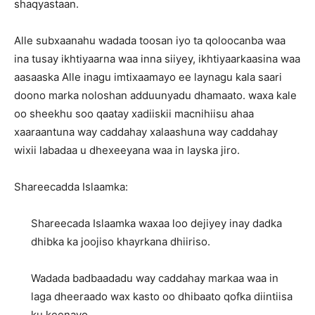
shaqyastaan.
Alle subxaanahu wadada toosan iyo ta qoloocanba waa
ina tusay ikhtiyaarna waa inna siiyey, ikhtiyaarkaasina waa
aasaaska Alle inagu imtixaamayo ee laynagu kala saari
doono marka noloshan adduunyadu dhamaato. waxa kale
oo sheekhu soo qaatay xadiiskii macnihiisu ahaa
xaaraantuna way caddahay xalaashuna way caddahay
wixii labadaa u dhexeeyana waa in layska jiro.
Shareecadda Islaamka:
Shareecada Islaamka waxaa loo dejiyey inay dadka
dhibka ka joojiso khayrkana dhiiriso.
Wadada badbaadadu way caddahay markaa waa in
laga dheeraado wax kasto oo dhibaato qofka diintiisa
ku keenayo.