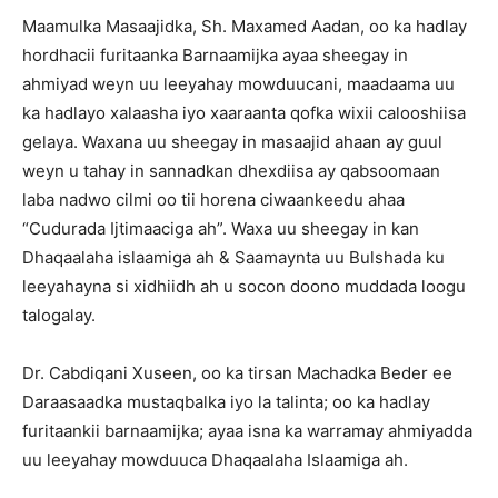
Maamulka Masaajidka, Sh. Maxamed Aadan, oo ka hadlay
hordhacii furitaanka Barnaamijka ayaa sheegay in
ahmiyad weyn uu leeyahay mowduucani, maadaama uu
ka hadlayo xalaasha iyo xaaraanta qofka wixii calooshiisa
gelaya. Waxana uu sheegay in masaajid ahaan ay guul
weyn u tahay in sannadkan dhexdiisa ay qabsoomaan
laba nadwo cilmi oo tii horena ciwaankeedu ahaa
“Cudurada Ijtimaaciga ah”. Waxa uu sheegay in kan
Dhaqaalaha islaamiga ah & Saamaynta uu Bulshada ku
leeyahayna si xidhiidh ah u socon doono muddada loogu
talogalay.
Dr. Cabdiqani Xuseen, oo ka tirsan Machadka Beder ee
Daraasaadka mustaqbalka iyo la talinta; oo ka hadlay
furitaankii barnaamijka; ayaa isna ka warramay ahmiyadda
uu leeyahay mowduuca Dhaqaalaha Islaamiga ah.