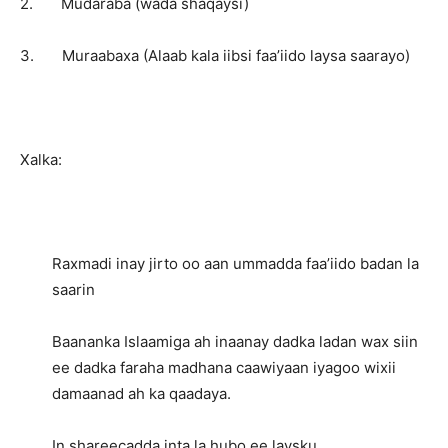
2. Mudaraba (wada shaqaysi)
3. Muraabaxa (Alaab kala iibsi faa’iido laysa saarayo)
Xalka:
Raxmadi inay jirto oo aan ummadda faa’iido badan la
saarin
Baananka Islaamiga ah inaanay dadka ladan wax siin
ee dadka faraha madhana caawiyaan iyagoo wixii
damaanad ah ka qaadaya.
In shareecadda inta la hubo ee laysku