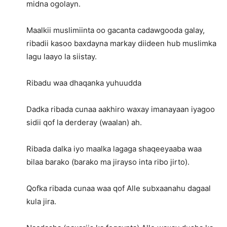
midna ogolayn.
Maalkii muslimiinta oo gacanta cadawgooda galay,
ribadii kasoo baxdayna markay diideen hub muslimka
lagu laayo la siistay.
Ribadu waa dhaqanka yuhuudda
Dadka ribada cunaa aakhiro waxay imanayaan iyagoo
sidii qof la derderay (waalan) ah.
Ribada dalka iyo maalka lagaga shaqeeyaaba waa
bilaa barako (barako ma jirayso inta ribo jirto).
Qofka ribada cunaa waa qof Alle subxaanahu dagaal
kula jira.