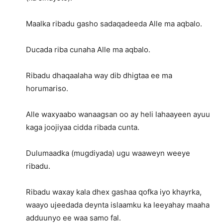
Maalka ribadu gasho sadaqadeeda Alle ma aqbalo.
Ducada riba cunaha Alle ma aqbalo.
Ribadu dhaqaalaha way dib dhigtaa ee ma
horumariso.
Alle waxyaabo wanaagsan oo ay heli lahaayeen ayuu
kaga joojiyaa cidda ribada cunta.
Dulumaadka (mugdiyada) ugu waaweyn weeye
ribadu.
Ribadu waxay kala dhex gashaa qofka iyo khayrka,
waayo ujeedada deynta islaamku ka leeyahay maaha
adduunyo ee waa samo fal.