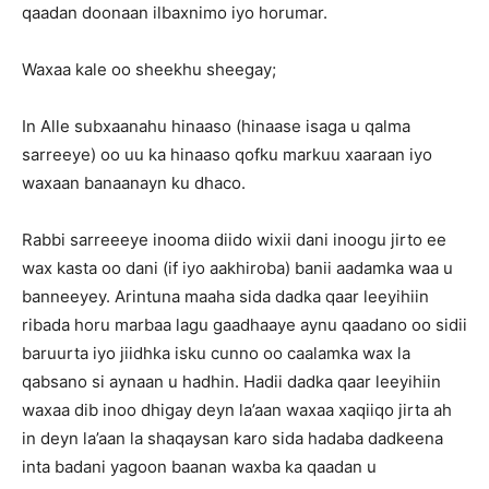
qaadan doonaan ilbaxnimo iyo horumar.
Waxaa kale oo sheekhu sheegay;
In Alle subxaanahu hinaaso (hinaase isaga u qalma
sarreeye) oo uu ka hinaaso qofku markuu xaaraan iyo
waxaan banaanayn ku dhaco.
Rabbi sarreeeye inooma diido wixii dani inoogu jirto ee
wax kasta oo dani (if iyo aakhiroba) banii aadamka waa u
banneeyey. Arintuna maaha sida dadka qaar leeyihiin
ribada horu marbaa lagu gaadhaaye aynu qaadano oo sidii
baruurta iyo jiidhka isku cunno oo caalamka wax la
qabsano si aynaan u hadhin. Hadii dadka qaar leeyihiin
waxaa dib inoo dhigay deyn la’aan waxaa xaqiiqo jirta ah
in deyn la’aan la shaqaysan karo sida hadaba dadkeena
inta badani yagoon baanan waxba ka qaadan u