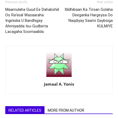
Previous article
Next article
Maamulaha Guud Ee Dahabshiil
Xildhibaan Ka Tirsan Golaha
Oo Ra’iisal Wasaaraha
Deeganka Hargeysa Oo
Ingiriiska U Bandhigay
Naqdiyay Saami Qaybsiga
Ahmiyadda Isu-Gudbinta
KULMIYE
Lacagaha Soomaalida
Jamaal A. Yonis
RELATED ARTICLES
MORE FROM AUTHOR