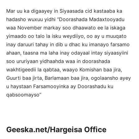
Mar uu ka digaayey in Siyaasada cid kastaaba ka
hadasho wuxuu yidhi “Doorashada Madaxtooyadu
waa November markay soo dhaawato ee la iskaga
yimaado oo talo la isku weydiiyo, oo ay u muuqato
inay daruuri tahay in dib u dhac ku imanayo farsamo
ahaan, taasna ma laha inay odayaal intay siyaasyiini
soo ururiyaan yidhaahda waa in doorashada
wakhtigeedii la qabtaa, waayo Komishan baa jira,
Guurti baa jirta, Barlamaan baa jira, ogolaansho ayey
u haystaan Farsamooyinka ay Doorashadu ku
qabsoomayso”
Geeska.net/Hargeisa Office