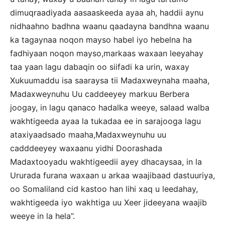
dimuqraadiyada aasaaskeeda ayaa ah, haddii aynu
nidhaahno badhna waanu qaadayna bandhna waanu
ka tagaynaa noqon mayso habel iyo hebelna ha
fadhiyaan noqon mayso,markaas waxaan leeyahay
taa yaan lagu dabaqin oo siifadi ka urin, waxay
Xukuumaddu isa saaraysa tii Madaxweynaha maaha,
Madaxweynuhu Uu caddeeyey markuu Berbera
joogay, in lagu qanaco hadalka weeye, salaad walba
wakhtigeeda ayaa la tukadaa ee in sarajooga lagu
ataxiyaadsado maaha,Madaxweynuhu uu
cadddeeyey waxaanu yidhi Doorashada
Madaxtooyadu wakhtigeedii ayey dhacaysaa, in la
Ururada furana waxaan u arkaa waajibaad dastuuriya,
oo Somaliland cid kastoo han lihi xaq u leedahay,
wakhtigeeda iyo wakhtiga uu Xeer jideeyana waajib
weeye in la hela”.