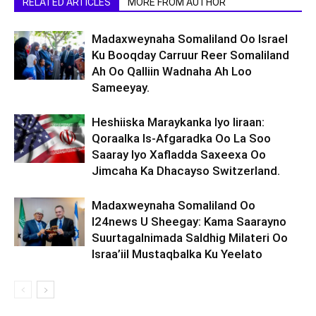
RELATED ARTICLES
MORE FROM AUTHOR
Madaxweynaha Somaliland Oo Israel
Ku Booqday Carruur Reer Somaliland
Ah Oo Qalliin Wadnaha Ah Loo
Sameeyay.
Heshiiska Maraykanka Iyo Iiraan:
Qoraalka Is-Afgaradka Oo La Soo
Saaray Iyo Xafladda Saxeexa Oo
Jimcaha Ka Dhacayso Switzerland.
Madaxweynaha Somaliland Oo
I24news U Sheegay: Kama Saarayno
Suurtagalnimada Saldhig Milateri Oo
Israa’iil Mustaqbalka Ku Yeelato