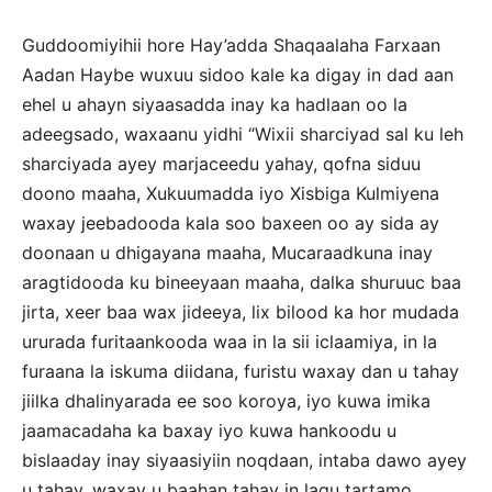
Guddoomiyihii hore Hay’adda Shaqaalaha Farxaan
Aadan Haybe wuxuu sidoo kale ka digay in dad aan
ehel u ahayn siyaasadda inay ka hadlaan oo la
adeegsado, waxaanu yidhi “Wixii sharciyad sal ku leh
sharciyada ayey marjaceedu yahay, qofna siduu
doono maaha, Xukuumadda iyo Xisbiga Kulmiyena
waxay jeebadooda kala soo baxeen oo ay sida ay
doonaan u dhigayana maaha, Mucaraadkuna inay
aragtidooda ku bineeyaan maaha, dalka shuruuc baa
jirta, xeer baa wax jideeya, lix bilood ka hor mudada
ururada furitaankooda waa in la sii iclaamiya, in la
furaana la iskuma diidana, furistu waxay dan u tahay
jiilka dhalinyarada ee soo koroya, iyo kuwa imika
jaamacadaha ka baxay iyo kuwa hankoodu u
bislaaday inay siyaasiyiin noqdaan, intaba dawo ayey
u tahay, waxay u baahan tahay in lagu tartamo