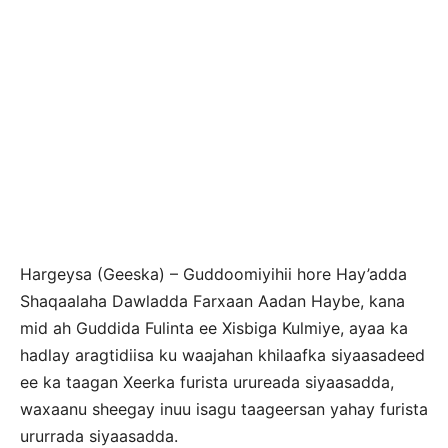
Hargeysa (Geeska) – Guddoomiyihii hore Hay’adda
Shaqaalaha Dawladda Farxaan Aadan Haybe, kana
mid ah Guddida Fulinta ee Xisbiga Kulmiye, ayaa ka
hadlay aragtidiisa ku waajahan khilaafka siyaasadeed
ee ka taagan Xeerka furista urureada siyaasadda,
waxaanu sheegay inuu isagu taageersan yahay furista
ururrada siyaasadda.