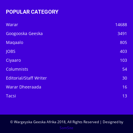
POPULAR CATEGORY
Warar
14688
Googooska Geeska
3491
Maqaalo
805
JOBS
403
Ciyaaro
103
Columnists
54
Editorial/Staff Writer
30
Warar Dheeraada
16
Tacsi
13
© Wargeyska Geeska Afrika 2018, All Rights Reserved | Designed by
SomSite