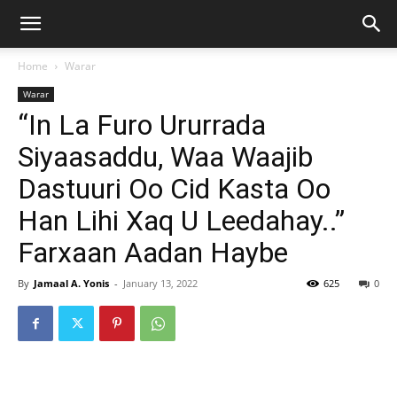
Home
Warar
Warar
“In La Furo Ururrada
Siyaasaddu, Waa Waajib
Dastuuri Oo Cid Kasta Oo
Han Lihi Xaq U Leedahay..”
Farxaan Aadan Haybe
By
Jamaal A. Yonis
-
January 13, 2022
625
0