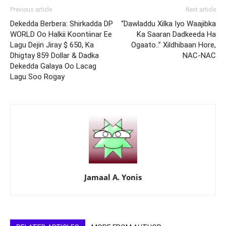
Previous article
Next article
Dekedda Berbera: Shirkadda DP
“Dawladdu Xilka Iyo Waajibka
WORLD Oo Halkii Koontiinar Ee
Ka Saaran Dadkeeda Ha
Lagu Dejin Jiray $ 650, Ka
Ogaato..” Xildhibaan Hore,
Dhigtay 859 Dollar & Dadka
NAC-NAC
Dekedda Galaya Oo Lacag
Lagu Soo Rogay
Jamaal A. Yonis