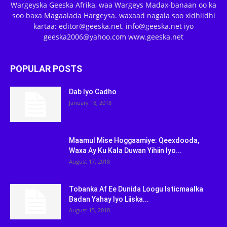
Wargeyska Geeska Afrika, waa Wargeys Madax-banaan oo ka
soo baxa Magaalada Hargeysa. waxaad nagala soo xidhiidhi
kartaa: editor@geeska.net, info@geeska.net iyo
geeska2006@yahoo.com www.geeska.net
POPULAR POSTS
Dab Iyo Cadho
January 18, 2018
Maamul Mise Hoggaamiye: Qeexdooda,
Waxa Ay Ku Kala Duwan Yihiin Iyo...
August 17, 2018
Tobanka Af Ee Dunida Loogu Isticmaalka
Badan Yahay Iyo Liiska...
August 15, 2018