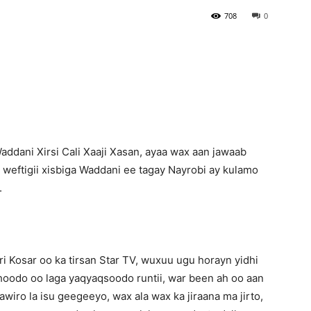
708
0
Newspaper
dani Xirsi Cali Xaaji Xasan, ayaa wax aan jawaab
weftigii xisbiga Waddani ee tagay Nayrobi ay kulamo
.
 Kosar oo ka tirsan Star TV, wuxuu ugu horayn yidhi
shoodo oo laga yaqyaqsoodo runtii, war been ah oo aan
iro la isu geegeeyo, wax ala wax ka jiraana ma jirto,