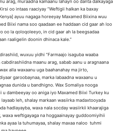
nu arag, muraadna kamaanu lahayn oo danta dalkayaga
irsi oo intaas raaciyay “Weftigii halkan ka baxay
 [Kenya] ayuu nagaga horeeyay Maxamed Biixina wuu
med Biixi nama soo qaadaan ee haddaan cid gaar ah loo
o oo la qoloqoleeyo, in cid gaar ah la beegsadaa
n raaligelin doonin dhinaca kale.”
dirashiid, wuxuu yidhi “Farmaajo isaguba waaba
na cabdirashiidna maanu arag, sabab aanu u aragnaana
a wax alla waxaanu uga baahanahay ma jirto,
diyaar garoobaynaa, marka labaadna waxaanu u
taagnaa dunida u bandhigno. Wax Somaliya nooga
ii u dambeeyay oo aniga iyo Maxamed Biixi Turkey ku
e layaab leh, shalay markaan wasiirka madaxtooyada
ada hadlayayba, waxa nala socday wasiirkii khaarajiga
, waxa weftigayaga na hoggaainayay guddoomiyihii
ka ayaa la tuhumayaa, shalay maxaa naloo tuhmi
a ma hayneee.