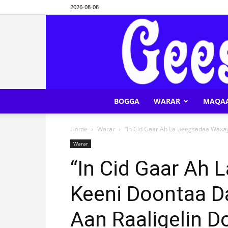
2026-08-08
BOGGA
WARAR
MAQA
Home
Warar
“In Cid Gaar Ah La Beegsadaa Waxa
Warar
“In Cid Gaar Ah
Keeni Doontaa 
Aan Raaligelin D