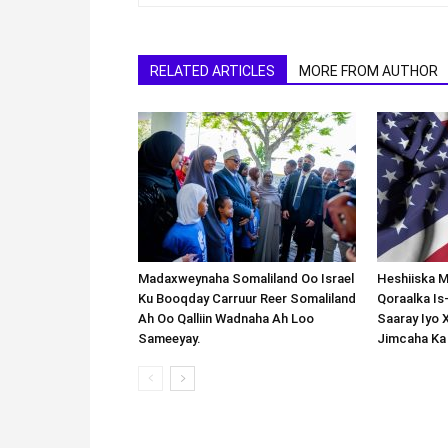
RELATED ARTICLES
MORE FROM AUTHOR
Madaxweynaha Somaliland Oo Israel
Heshiiska M
Ku Booqday Carruur Reer Somaliland
Qoraalka I
Ah Oo Qalliin Wadnaha Ah Loo
Saaray Iyo 
Sameeyay.
Jimcaha Ka