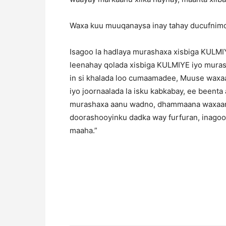
Waxa kuu muuqanaysa inay tahay ducufnimo i
Isagoo la hadlaya murashaxa xisbiga KULMI
leenahay qolada xisbiga KULMIYE iyo mura
in si khalada loo cumaamadee, Muuse waxa
iyo joornaalada la isku kabkabay, ee beenta 
murashaxa aanu wadno, dhammaana waxaan 
doorashooyinku dadka way furfuran, inagoon
maaha.”