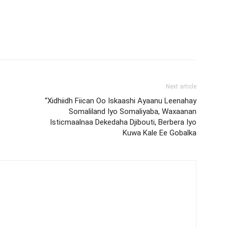
Next article
“Xidhiidh Fiican Oo Iskaashi Ayaanu Leenahay
Somaliland Iyo Somaliyaba, Waxaanan
Isticmaalnaa Dekedaha Djibouti, Berbera Iyo
Kuwa Kale Ee Gobalka