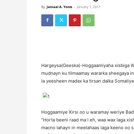
By
Jamaal A. Yonis
-
January 1, 2017
H
argeysa(Geeska)-Hoggaamiyaha xisbiga Wad
mudnayn ku tilmaamay wararka sheegaya in 
la yeesheen madax ka tirsan dalka Somaliya
Hoggaamiye Xirsi oo u waramay weriye Badri
“Horta beeni raad ma l eh, waa wax laga xi
macno lahayn in meelahaas laga keeno oo saw