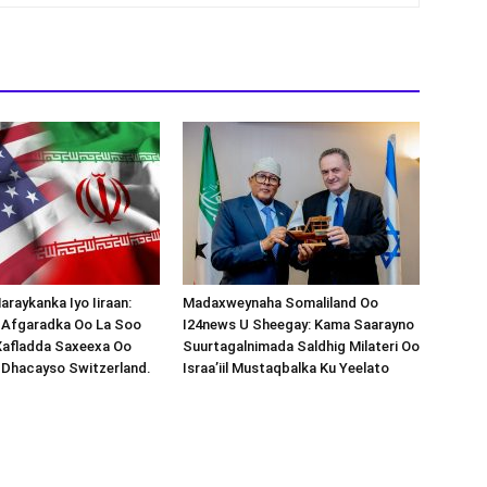
araykanka Iyo Iiraan:
Madaxweynaha Somaliland Oo
s-Afgaradka Oo La Soo
I24news U Sheegay: Kama Saarayno
Xafladda Saxeexa Oo
Suurtagalnimada Saldhig Milateri Oo
 Dhacayso Switzerland.
Israa’iil Mustaqbalka Ku Yeelato