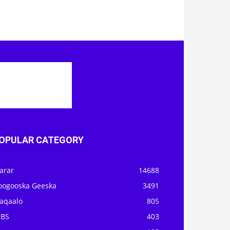
OPULAR CATEGORY
arar
14688
oogooska Geeska
3491
aqaalo
805
OBS
403