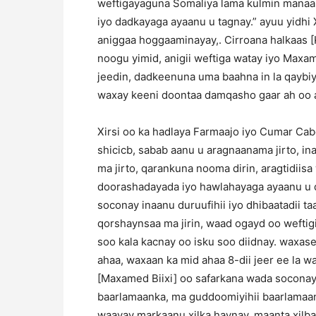
weftigayaguna Somaliya lama kulmin manaa
iyo dadkayaga ayaanu u tagnay.” ayuu yidhi X
aniggaa hoggaaminayay,. Cirroana halkaas
noogu yimid, anigii weftiga watay iyo Maxa
jeedin, dadkeenuna uma baahna in la qaybiy
waxay keeni doontaa damqasho gaar ah oo aa
Xirsi oo ka hadlaya Farmaajo iyo Cumar Cab
shicicb, sabab aanu u aragnaanama jirto, i
ma jirto, qarankuna nooma dirin, aragtidiis
doorashadayada iyo hawlahayaga ayaanu u 
soconay inaanu duruufihii iyo dhibaatadii 
qorshaynsaa ma jirin, waad ogayd oo weftig
soo kala kacnay oo isku soo diidnay. waxas
ahaa, waxaan ka mid ahaa 8-dii jeer ee la w
[Maxamed Biixi] oo safarkana wada soconay
baarlamaanka, ma guddoomiyihii baarlamaan
waayay markaanu xilka haynay, maanta xilb