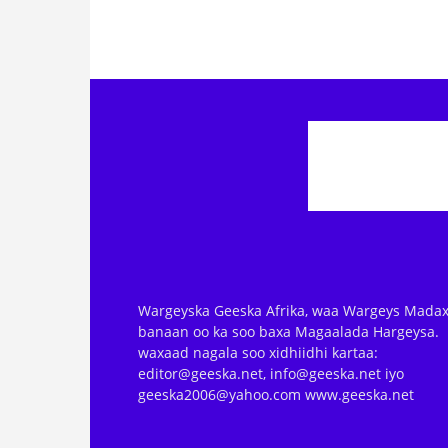
Wargeyska Geeska Afrika, waa Wargeys Madax
banaan oo ka soo baxa Magaalada Hargeysa.
waxaad nagala soo xidhiidhi kartaa:
editor@geeska.net, info@geeska.net iyo
geeska2006@yahoo.com www.geeska.net