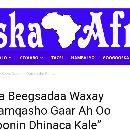
ALO
CIYAARO
TACSI
HAMBALYO
GOOGOOSKA 
Geeska
y Keeni Doontaa Damqasho Gaar...
 La Beegsadaa Waxay
Damqasho Gaar Ah Oo
Afrika
oonin Dhinaca Kale”