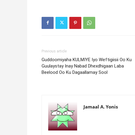
Previous article
Guddoomiyaha KULMIYE Iyo Weftigiisii Oo Ku
Guulaystay Inay Nabad Dhexdhigaan Laba
Beelood Oo Ku Dagaallamay Sool
Jamaal A. Yonis