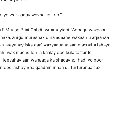
yo war aanay waxba ka jirin.”
YE Muuse Biixi Cabdi, wuxuu yidhi “Annagu waxaanu
shaxa, anigu murashax uma aqaane waxaan u aqaanaa
an leeyahay iska daa’ waxyaabaha aan macnaha lahayn
ah, wax macno leh la kaalay ood kula tartanto
leeyahay aan wanaaga ka shaqayno, had iyo goor
 doorashoyinba gaadhin inaan sii furfuranaa sax