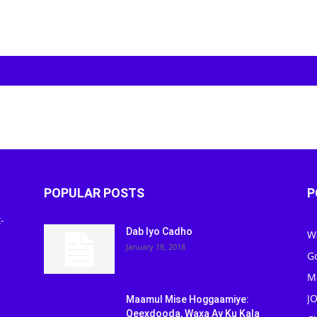
POPULAR POSTS
P
-
Dab Iyo Cadho
W
January 18, 2018
G
M
J
Maamul Mise Hoggaamiye:
Qeexdooda, Waxa Ay Ku Kala