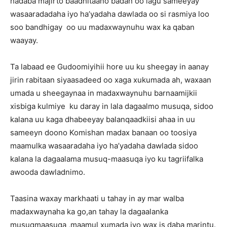
hadaba majirto baadhitaano badan oo lagu sameeyay
wasaaradadaha iyo ha’yadaha dawlada oo si rasmiya loo
soo bandhigay oo uu madaxwaynuhu wax ka qaban
waayay.
Ta labaad ee Gudoomiyihii hore uu ku sheegay in aanay
jirin rabitaan siyaasadeed oo xaga xukumada ah, waxaan
umada u sheegaynaa in madaxwaynuhu barnaamijkii
xisbiga kulmiye ku daray in lala dagaalmo musuqa, sidoo
kalana uu kaga dhabeeyay balanqaadkiisi ahaa in uu
sameeyn doono Komishan madax banaan oo toosiya
maamulka wasaaradaha iyo ha’yadaha dawlada sidoo
kalana la dagaalama musuq-maasuqa iyo ku tagriifalka
awooda dawladnimo.
Taasina waxay markhaati u tahay in ay mar walba
madaxwaynaha ka go,an tahay la dagaalanka
musuqmaasuqa ,maamul xumada iyo wax is daba marintu.