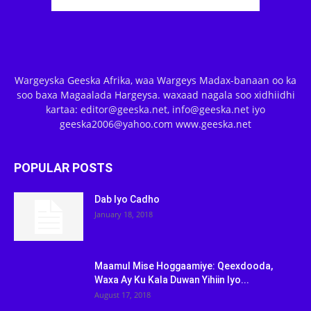
Wargeyska Geeska Afrika, waa Wargeys Madax-banaan oo ka
soo baxa Magaalada Hargeysa. waxaad nagala soo xidhiidhi
kartaa: editor@geeska.net, info@geeska.net iyo
geeska2006@yahoo.com www.geeska.net
POPULAR POSTS
Dab Iyo Cadho
January 18, 2018
Maamul Mise Hoggaamiye: Qeexdooda,
Waxa Ay Ku Kala Duwan Yihiin Iyo...
August 17, 2018