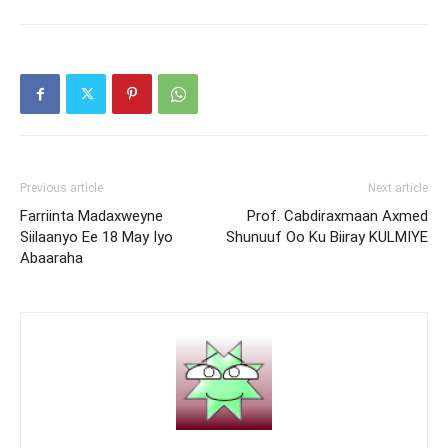
Previous article
Next article
Farriinta Madaxweyne
Prof. Cabdiraxmaan Axmed
Siilaanyo Ee 18 May Iyo
Shunuuf Oo Ku Biiray KULMIYE
Abaaraha