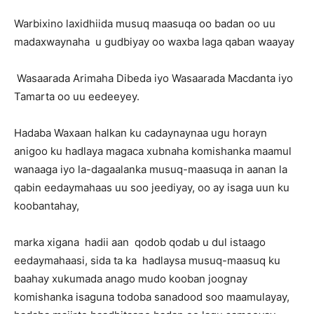
Warbixino laxidhiida musuq maasuqa oo badan oo uu
madaxwaynaha u gudbiyay oo waxba laga qaban waayay
Wasaarada Arimaha Dibeda iyo Wasaarada Macdanta iyo
Tamarta oo uu eedeeyey.
Hadaba Waxaan halkan ku cadaynaynaa ugu horayn
anigoo ku hadlaya magaca xubnaha komishanka maamul
wanaaga iyo la-dagaalanka musuq-maasuqa in aanan la
qabin eedaymahaas uu soo jeediyay, oo ay isaga uun ku
koobantahay,
marka xigana hadii aan qodob qodab u dul istaago
eedaymahaasi, sida ta ka hadlaysa musuq-maasuq ku
baahay xukumada anago mudo kooban joognay
komishanka isaguna todoba sanadood soo maamulayay,