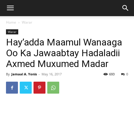
Home
Warar
Warar
Hay’adda Maamul Wanaaga
Oo Ka Jawaabtay Hadaladii
Axmed Muxumed Madar
By
Jamaal A. Yonis
-
May 16, 2017
693
0