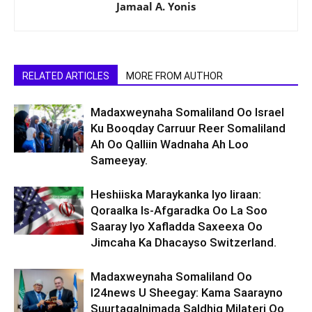
Jamaal A. Yonis
RELATED ARTICLES
MORE FROM AUTHOR
Madaxweynaha Somaliland Oo Israel
Ku Booqday Carruur Reer Somaliland
Ah Oo Qalliin Wadnaha Ah Loo
Sameeyay.
Heshiiska Maraykanka Iyo Iiraan:
Qoraalka Is-Afgaradka Oo La Soo
Saaray Iyo Xafladda Saxeexa Oo
Jimcaha Ka Dhacayso Switzerland.
Madaxweynaha Somaliland Oo
I24news U Sheegay: Kama Saarayno
Suurtagalnimada Saldhig Milateri Oo