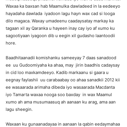
Waxaa ka baxsan hab Maamulka dawladeed in la eedeeyo
hayadaha dawlada iyadoon lagu hayn wax cad si looga
dilo magaca. Waxay umadeenu caadaysatay markay ka
tagaan xil ay Qaranka u hayeen inay cay iyo af xumo ku
sagootiyaan iyagoon dib u eegin xil gudasho laantoodii
hore.
Baadhitaanadii komishanku sameeyay 7 daas sanadood
ee uu Gudoomiyaha ka ahaa, may jirin baadhis cadaysay
in cid loo maxkamdeeyo. Kadib markaanu si gaara u
eegnay faylashii uu carabaabay oo ahaa sanadkii 2012 kii
ee wasaarada arimaha dibeda iyo wasaarada Macdanta
iyo Tamarta waxaa nooga soo baxday in wax Maamul
xumo ah ama musumaasuq ah aanaan ku arag, ama aan
lagu sheegin.
Waxaan ku gunaanadayaa in aanaan la qabin eedaymahaa