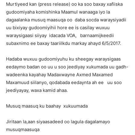
Murtiyeed kan (press release) oo ka soo baxay xafiiska
gudoomiyaha komishinka Maamul wanaaga iyo la
dagaalanka musuq maasuqa oo daba socda waraysiyadii
uu bixiyay gudoomiyihii hore ee is casilay wuxuu
waraysigaasi siiyay idacada VOA, barnaamijkeedii
subaxnimo ee baxay taariilkdu markay ahayd 6/5/2017.
Hadaba wuxuu gudoomiyuhu ku sheegay waraysigaas
eedaymo badan oo uu u soo jeediyay xukumada uu gadh-
wadeenka kayahay Madaxwayne Axmed Maxamed
Maxamuud siilanyo, qodabada eedaynta ah ee uu soo
jeediyayay, waxa kamid ahaa.
Musuq maasuq ku baahay xukuumada
Jiritaan la,aan siyaasadeed oo lagula dagalamayo
musuqmaasuqa