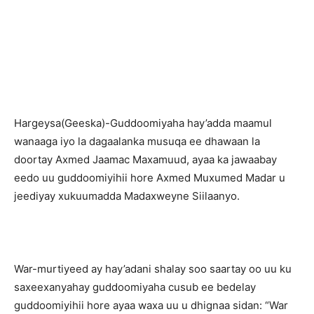
H
argeysa(Geeska)-Guddoomiyaha hay’adda maamul
wanaaga iyo la dagaalanka musuqa ee dhawaan la
doortay Axmed Jaamac Maxamuud, ayaa ka jawaabay
eedo uu guddoomiyihii hore Axmed Muxumed Madar u
jeediyay xukuumadda Madaxweyne Siilaanyo.
War-murtiyeed ay hay’adani shalay soo saartay oo uu ku
saxeexanyahay guddoomiyaha cusub ee bedelay
guddoomiyihii hore ayaa waxa uu u dhignaa sidan: “War