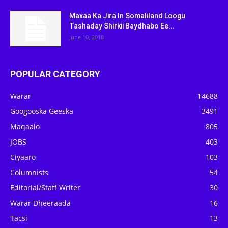
Maxaa Ka Jira In Somaliland Loogu
Tashaday Shirkii Baydhabo Ee...
June 10, 2018
POPULAR CATEGORY
Warar
14688
Googooska Geeska
3491
Maqaalo
805
JOBS
403
Ciyaaro
103
Columnists
54
Editorial/Staff Writer
30
Warar Dheeraada
16
Tacsi
13