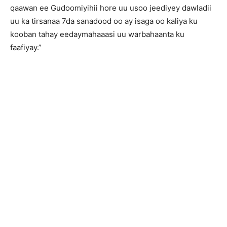
qaawan ee Gudoomiyihii hore uu usoo jeediyey dawladii
uu ka tirsanaa 7da sanadood oo ay isaga oo kaliya ku
kooban tahay eedaymahaaasi uu warbahaanta ku
faafiyay.”