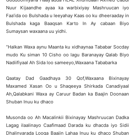
Nuur Kijaandhe ayaa ka warbixiyay Mashruucan iyo
Faa’ida oo Bulshada u leeyahay Kaas oo ku dheeraaday in
Bulshada kaga Baaqsan Karto In Ay cabaan Biyo
Sumaysan waxaana uu yidhi.
“Halkan Waxa aynu Maanta ku xidhaynaa Tababar Socday
mudo Ku siman 10 Cisho oo lagu Baranayay Qalab Biyo
Nadiifiyaal Ah Sida loo sameeyo,Waxaana Tababarka
Qaatay Dad Gaadhaya 30 Qof,Waxaana Bixinayay
Maxamed Xasan Oo u Shaqeeya Shirkada Canadiyaal
Ah,Qalabkani Waxa ay Caruur Badan ka Baajin Doonaan
Shuban Inuu ku dhaco
Musonda oo Ah Macalinkii Bixinayay Mashruucan Dadka
Lagag ilaalinayo Caafimaad Darada ku dhacda iyo Sidii
Dhalinyarada Looga Baajin Lahaa Inuu ku dhaco Shuban