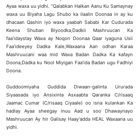
Ayaa waxa uu yidhi. “Qalabkan Halkan Aanu Ku Samaynay
waxa uu Biyaha Lagu Shubo ka ilaalin Doonaa in ay ku
dhacaan Qashin iyo waxa yaabah Sababi Kar Cudurada
Keena Shuban Biyoodka,Dadkii Mashruucan Ka
faa’idaystay Waxa ay Noqon Doonaa Qaar iyaguna Usii
Faa’ideeyey Dadka Kale,Waxaana Aan odhan Karaa
Mashruucani waa mid Waxa Badan Dadka Ka kafayn
Doona,Dadka ku Nool Miyigan Faa’ida Badan ugu Fadhiyi
Doona.
Guddoomiyaha Guddida Diwaan-galinta Ururada
Siyaasada iyo Ansixinta Asxaabta Qaranka C/risaaq
Jaamac Cumar (C/risaaq Ciyaale) oo isna kulankan Ka
hadlay Ayaa sheegay inuu Aad u soo Dhawaynayo
Mashruucan Ay hir Galisay Haay’adda HEAL Waxaana uu
yidhi.