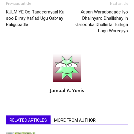
Previous article
Next article
KULMIYE Oo Taageerayaal Ku
Xasan Waraabacade Iyo
soo Biiray Xaflad Ugu Qabtay
Dhalinyaro Dhaliishay In
Baligubadle
Garoonka Dhallinta Turkiga
Lagu Wareejiyo
Jamaal A. Yonis
RELATED ARTICLES
MORE FROM AUTHOR