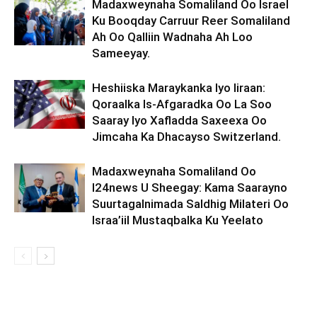
Madaxweynaha Somaliland Oo Israel
Ku Booqday Carruur Reer Somaliland
Ah Oo Qalliin Wadnaha Ah Loo
Sameeyay.
Heshiiska Maraykanka Iyo Iiraan:
Qoraalka Is-Afgaradka Oo La Soo
Saaray Iyo Xafladda Saxeexa Oo
Jimcaha Ka Dhacayso Switzerland.
Madaxweynaha Somaliland Oo
I24news U Sheegay: Kama Saarayno
Suurtagalnimada Saldhig Milateri Oo
Israa’iil Mustaqbalka Ku Yeelato