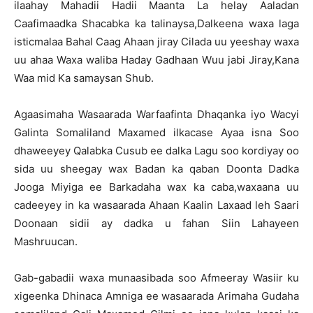
ilaahay Mahadii Hadii Maanta La helay Aaladan
Caafimaadka Shacabka ka talinaysa,Dalkeena waxa laga
isticmalaa Bahal Caag Ahaan jiray Cilada uu yeeshay waxa
uu ahaa Waxa waliba Haday Gadhaan Wuu jabi Jiray,Kana
Waa mid Ka samaysan Shub.
Agaasimaha Wasaarada Warfaafinta Dhaqanka iyo Wacyi
Galinta Somaliland Maxamed ilkacase Ayaa isna Soo
dhaweeyey Qalabka Cusub ee dalka Lagu soo kordiyay oo
sida uu sheegay wax Badan ka qaban Doonta Dadka
Jooga Miyiga ee Barkadaha wax ka caba,waxaana uu
cadeeyey in ka wasaarada Ahaan Kaalin Laxaad leh Saari
Doonaan sidii ay dadka u fahan Siin Lahayeen
Mashruucan.
Gab-gabadii waxa munaasibada soo Afmeeray Wasiir ku
xigeenka Dhinaca Amniga ee wasaarada Arimaha Gudaha