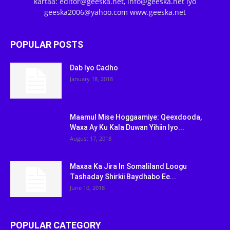
kartaa: editor@geeska.net, info@geeska.net iyo
geeska2006@yahoo.com www.geeska.net
POPULAR POSTS
Dab Iyo Cadho
January 18, 2018
Maamul Mise Hoggaamiye: Qeexdooda,
Waxa Ay Ku Kala Duwan Yihiin Iyo...
August 17, 2018
Maxaa Ka Jira In Somaliland Loogu
Tashaday Shirkii Baydhabo Ee...
June 10, 2018
POPULAR CATEGORY