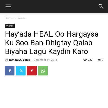
Home
Warar
Warar
Hay’ada HEAL Oo Hargaysa
Ku Soo Ban-Dhigtay Qalab
Biyaha Lagu Kaydin Karo
By
Jamaal A. Yonis
-
December 14, 2014
727
0