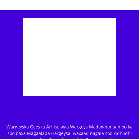
Wargeyska Geeska Afrika, waa Wargeys Madax-banaan oo ka
soo baxa Magaalada Hargeysa. waxaad nagala soo xidhiidhi