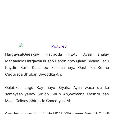
H
argaysa(Geeska)- Hay’adda HEAL Ayaa shalay
Magaalada Hargaysa kusoo Bandhigtay Qalab Biyaha Lagu
Kaydin Karo Kaas oo ka ilaalinaya Qashinka Keena
Cudurada Shuban Biyoodka Ah.
Qalabkan Lagu Kaydinayo Biyaha Ayaa waxa uu ka
samaysan-yahay Sibidh Shub Ah,waxaana Mashruucan
Maal-Galisay Shirkada Canadiyaal Ah
Guddoomiyaha Haay’adda HEAL Xildhibaan Axmed Cabdi