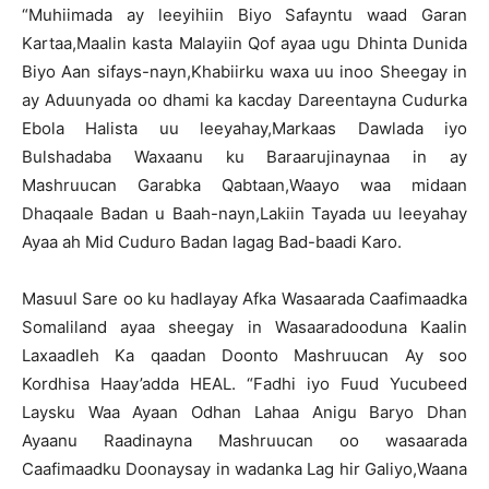
“Muhiimada ay leeyihiin Biyo Safayntu waad Garan
Kartaa,Maalin kasta Malayiin Qof ayaa ugu Dhinta Dunida
Biyo Aan sifays-nayn,Khabiirku waxa uu inoo Sheegay in
ay Aduunyada oo dhami ka kacday Dareentayna Cudurka
Ebola Halista uu leeyahay,Markaas Dawlada iyo
Bulshadaba Waxaanu ku Baraarujinaynaa in ay
Mashruucan Garabka Qabtaan,Waayo waa midaan
Dhaqaale Badan u Baah-nayn,Lakiin Tayada uu leeyahay
Ayaa ah Mid Cuduro Badan lagag Bad-baadi Karo.
Masuul Sare oo ku hadlayay Afka Wasaarada Caafimaadka
Somaliland ayaa sheegay in Wasaaradooduna Kaalin
Laxaadleh Ka qaadan Doonto Mashruucan Ay soo
Kordhisa Haay’adda HEAL. “Fadhi iyo Fuud Yucubeed
Laysku Waa Ayaan Odhan Lahaa Anigu Baryo Dhan
Ayaanu Raadinayna Mashruucan oo wasaarada
Caafimaadku Doonaysay in wadanka Lag hir Galiyo,Waana