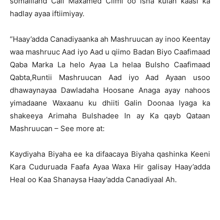
somaliland Cali Maxamed Cilmi oo isna kulan kaasi ka
hadlay ayaa iftiimiyay.
“Haay’adda Canadiyaanka ah Mashruucan ay inoo Keentay
waa mashruuc Aad iyo Aad u qiimo Badan Biyo Caafimaad
Qaba Marka La helo Ayaa La helaa Bulsho Caafimaad
Qabta,Runtii Mashruucan Aad iyo Aad Ayaan usoo
dhawaynayaa Dawladaha Hoosane Anaga ayay nahoos
yimadaane Waxaanu ku dhiiti Galin Doonaa Iyaga ka
shakeeya Arimaha Bulshadee In ay Ka qayb Qataan
Mashruucan – See more at:
Kaydiyaha Biyaha ee ka difaacaya Biyaha qashinka Keeni
Kara Cuduruada Faafa Ayaa Waxa Hir galisay Haay’adda
Heal oo Kaa Shanaysa Haay’adda Canadiyaal Ah.