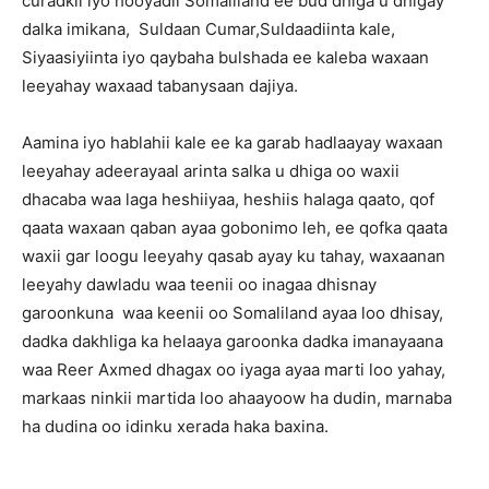
curadkii iyo hooyadii Somaliland ee bud dhiga u dhigay
dalka imikana, Suldaan Cumar,Suldaadiinta kale,
Siyaasiyiinta iyo qaybaha bulshada ee kaleba waxaan
leeyahay waxaad tabanysaan dajiya.
Aamina iyo hablahii kale ee ka garab hadlaayay waxaan
leeyahay adeerayaal arinta salka u dhiga oo waxii
dhacaba waa laga heshiiyaa, heshiis halaga qaato, qof
qaata waxaan qaban ayaa gobonimo leh, ee qofka qaata
waxii gar loogu leeyahy qasab ayay ku tahay, waxaanan
leeyahy dawladu waa teenii oo inagaa dhisnay
garoonkuna waa keenii oo Somaliland ayaa loo dhisay,
dadka dakhliga ka helaaya garoonka dadka imanayaana
waa Reer Axmed dhagax oo iyaga ayaa marti loo yahay,
markaas ninkii martida loo ahaayoow ha dudin, marnaba
ha dudina oo idinku xerada haka baxina.