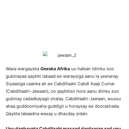
W
axa wargayska
Geeska Afrika
uu halkan idiinku soo
gubinayaa qaybtii labaad ee waraysiga aanu la yeelanay
Siyaasiga caanka ah ee Cabdillaahi Cabdi Xaaji Cumar
(Cabdillaahi-Jawaan), oo qaybtiisii hore aanu diinku soo
gubinay cadadkayagii shalay. Cabdillaahi-Jawaan, wuxuu
ahaa guddoomiyaha guddigii u horaysay ee doorashada.
Qaybta labaadna waxay u dhacday sidan:
Ugu danbaynta Cabdilaahi maxaad dardaaran aad ugu