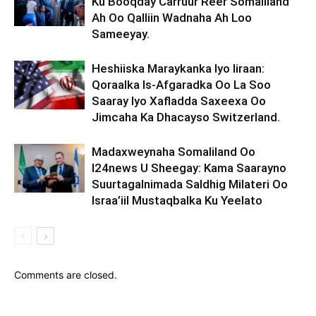
Ku Booqday Carruur Reer Somaliland
Ah Oo Qalliin Wadnaha Ah Loo
Sameeyay.
Heshiiska Maraykanka Iyo Iiraan:
Qoraalka Is-Afgaradka Oo La Soo
Saaray Iyo Xafladda Saxeexa Oo
Jimcaha Ka Dhacayso Switzerland.
Madaxweynaha Somaliland Oo
I24news U Sheegay: Kama Saarayno
Suurtagalnimada Saldhig Milateri Oo
Israa’iil Mustaqbalka Ku Yeelato
Comments are closed.