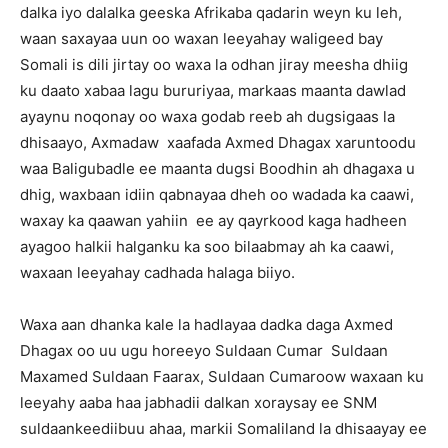
dalka iyo dalalka geeska Afrikaba qadarin weyn ku leh,
waan saxayaa uun oo waxan leeyahay waligeed bay
Somali is dili jirtay oo waxa la odhan jiray meesha dhiig
ku daato xabaa lagu bururiyaa, markaas maanta dawlad
ayaynu noqonay oo waxa godab reeb ah dugsigaas la
dhisaayo, Axmadaw xaafada Axmed Dhagax xaruntoodu
waa Baligubadle ee maanta dugsi Boodhin ah dhagaxa u
dhig, waxbaan idiin qabnayaa dheh oo wadada ka caawi,
waxay ka qaawan yahiin ee ay qayrkood kaga hadheen
ayagoo halkii halganku ka soo bilaabmay ah ka caawi,
waxaan leeyahay cadhada halaga biiyo.
Waxa aan dhanka kale la hadlayaa dadka daga Axmed
Dhagax oo uu ugu horeeyo Suldaan Cumar Suldaan
Maxamed Suldaan Faarax, Suldaan Cumaroow waxaan ku
leeyahy aaba haa jabhadii dalkan xoraysay ee SNM
suldaankeediibuu ahaa, markii Somaliland la dhisaayay ee