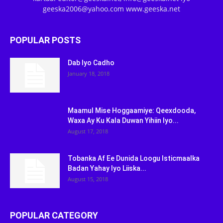
geeska2006@yahoo.com www.geeska.net
POPULAR POSTS
Dab Iyo Cadho
January 18, 2018
Maamul Mise Hoggaamiye: Qeexdooda,
Waxa Ay Ku Kala Duwan Yihiin Iyo...
August 17, 2018
Tobanka Af Ee Dunida Loogu Isticmaalka
Badan Yahay Iyo Liiska...
August 15, 2018
POPULAR CATEGORY