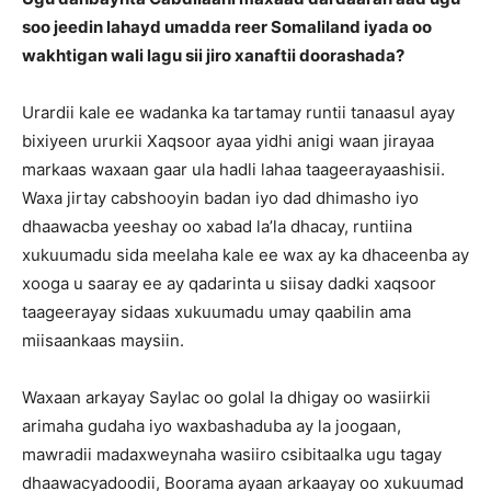
soo jeedin lahayd umadda reer Somaliland iyada oo
wakhtigan wali lagu sii jiro xanaftii doorashada?
Urardii kale ee wadanka ka tartamay runtii tanaasul ayay
bixiyeen ururkii Xaqsoor ayaa yidhi anigi waan jirayaa
markaas waxaan gaar ula hadli lahaa taageerayaashisii.
Waxa jirtay cabshooyin badan iyo dad dhimasho iyo
dhaawacba yeeshay oo xabad la’la dhacay, runtiina
xukuumadu sida meelaha kale ee wax ay ka dhaceenba ay
xooga u saaray ee ay qadarinta u siisay dadki xaqsoor
taageerayay sidaas xukuumadu umay qaabilin ama
miisaankaas maysiin.
Waxaan arkayay Saylac oo golal la dhigay oo wasiirkii
arimaha gudaha iyo waxbashaduba ay la joogaan,
mawradii madaxweynaha wasiiro csibitaalka ugu tagay
dhaawacyadoodii, Boorama ayaan arkaayay oo xukuumad