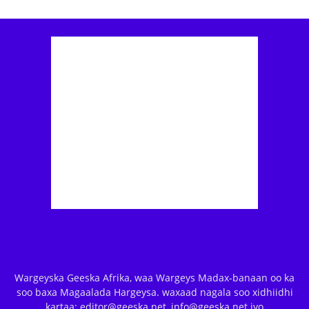
Wargeyska Geeska Afrika, waa Wargeys Madax-banaan oo ka
soo baxa Magaalada Hargeysa. waxaad nagala soo xidhiidhi
kartaa: editor@geeska.net, info@geeska.net iyo