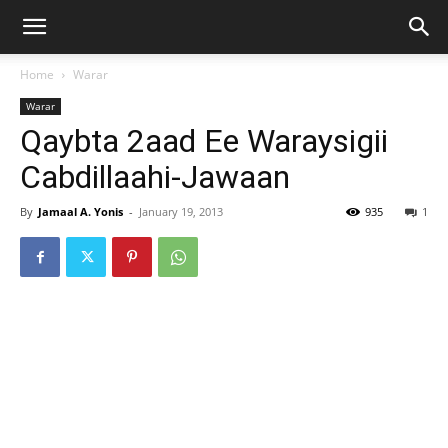
Home
Warar
Warar
Qaybta 2aad Ee Waraysigii
Cabdillaahi-Jawaan
By
Jamaal A. Yonis
-
January 19, 2013
935
1