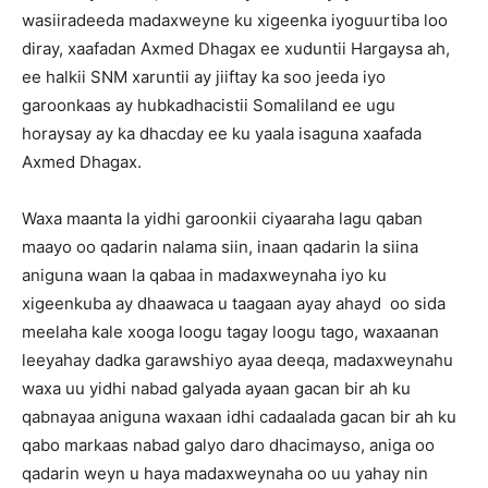
wasiiradeeda madaxweyne ku xigeenka iyoguurtiba loo
diray, xaafadan Axmed Dhagax ee xuduntii Hargaysa ah,
ee halkii SNM xaruntii ay jiiftay ka soo jeeda iyo
garoonkaas ay hubkadhacistii Somaliland ee ugu
horaysay ay ka dhacday ee ku yaala isaguna xaafada
Axmed Dhagax.
Waxa maanta la yidhi garoonkii ciyaaraha lagu qaban
maayo oo qadarin nalama siin, inaan qadarin la siina
aniguna waan la qabaa in madaxweynaha iyo ku
xigeenkuba ay dhaawaca u taagaan ayay ahayd oo sida
meelaha kale xooga loogu tagay loogu tago, waxaanan
leeyahay dadka garawshiyo ayaa deeqa, madaxweynahu
waxa uu yidhi nabad galyada ayaan gacan bir ah ku
qabnayaa aniguna waxaan idhi cadaalada gacan bir ah ku
qabo markaas nabad galyo daro dhacimayso, aniga oo
qadarin weyn u haya madaxweynaha oo uu yahay nin