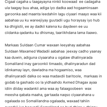
Cigaal cagaha u taagayayna ninkii koowaad ee cadagaha
ula taagay buu ahaa, adiga iyo dadka aad hogaaminsaan
garoonka aad maanta leedahiin lagu ciyaari maayo waa kii
aabahaa uu ku wareejiyay guutadii ugu horaysay iyo hub
ka dhigistii, ee ay dadkii kalena ku daydeen ee uu
ciidanka qadanku ku dhismay, taariikhdana lama ilaawo.
Markaas Suldaan Cumar waxaan leeyahay aabahaa
Suldaan Maxamed Wadadii aabahaa jeexay cadho yaanay
kaa duwin, adiguna ciyaaraha u ogalaw dhalinyarada
Somaliland inay garoonkii timaado, dhalinyaradun dad
idinkamay layn, dawladna ma hogaamiso, waa
dhalinyaradii dalka oo waa madaxdii baritoole, markaas in
godab la gashado oo la yidhaahdo Axmed Dhagax ayaa
idiin diiday wadankii ama waa ay falaagoobeen wax
meesha qabata maaha, gartaada naqso ciyaarahana u
ogalaada oo Somalilandna ogalaada, waxaad tahiin