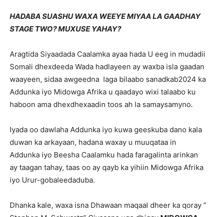
HADABA SUASHU WAXA WEEYE MIYAA LA GAADHAY
STAGE TWO? MUXUSE YAHAY?
Aragtida Siyaadada Caalamka ayaa hada U eeg in mudadii
Somali dhexdeeda Wada hadlayeen ay waxba isla gaadan
waayeen, sidaa awgeedna laga bilaabo sanadkab2024 ka
Addunka iyo Midowga Afrika u qaadayo wixi talaabo ku
haboon ama dhexdhexaadin toos ah la samaysamyno.
Iyada oo dawlaha Addunka iyo kuwa geeskuba dano kala
duwan ka arkayaan, hadana waxay u muuqataa in
Addunka iyo Beesha Caalamku hada faragalinta arinkan
ay taagan tahay, taas oo ay qayb ka yihiin Midowga Afrika
iyo Urur-gobaleedaduba.
Dhanka kale, waxa isna Dhawaan maqaal dheer ka qoray ”