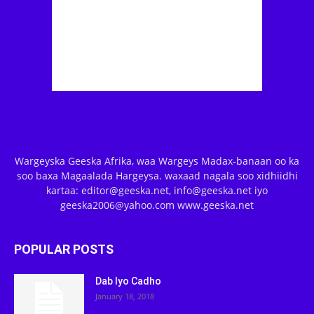
Wargeyska Geeska Afrika, waa Wargeys Madax-banaan oo ka
soo baxa Magaalada Hargeysa. waxaad nagala soo xidhiidhi
kartaa: editor@geeska.net, info@geeska.net iyo
geeska2006@yahoo.com www.geeska.net
POPULAR POSTS
Dab Iyo Cadho
January 18, 2018