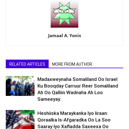
Jamaal A. Yonis
RELATED ARTICLES
MORE FROM AUTHOR
Madaxweynaha Somaliland Oo Israel
Ku Booqday Carruur Reer Somaliland
Ah Oo Qalliin Wadnaha Ah Loo
Sameeyay.
Heshiiska Maraykanka Iyo Iiraan:
Qoraalka Is-Afgaradka Oo La Soo
Saaray Iyo Xafladda Saxeexa Oo