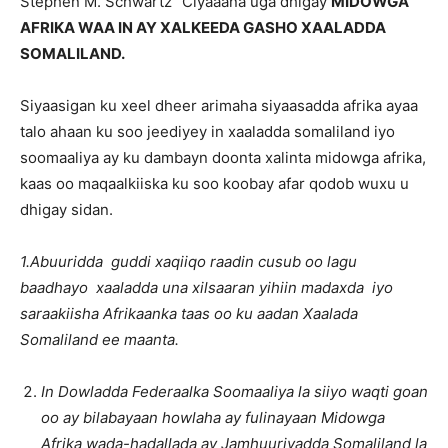
Stephen M. Schwartz” Ciyaaana uga dhigay
MIDOWGA
AFRIKA WAA IN AY XALKEEDA GASHO XAALADDA
SOMALILAND.
Siyaasigan ku xeel dheer arimaha siyaasadda afrika ayaa
talo ahaan ku soo jeediyey in xaaladda somaliland iyo
soomaaliya ay ku dambayn doonta xalinta midowga afrika,
kaas oo maqaalkiiska ku soo koobay afar qodob wuxu u
dhigay sidan.
1.Abuuridda guddi xaqiiqo raadin cusub oo lagu
baadhayo xaaladda una xilsaaran yihiin madaxda iyo
saraakiisha Afrikaanka taas oo ku aadan Xaalada
Somaliland ee maanta.
In Dowladda Federaalka Soomaaliya la siiyo waqti goan
oo ay bilabayaan howlaha ay fulinayaan Midowga
Afrika wada-hadallada ay Jamhuuriyadda Somaliland la