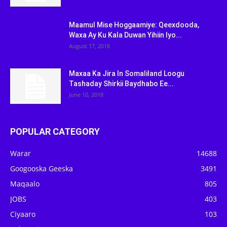
Maamul Mise Hoggaamiye: Qeexdooda,
Waxa Ay Ku Kala Duwan Yihiin Iyo...
August 17, 2018
Maxaa Ka Jira In Somaliland Loogu
Tashaday Shirkii Baydhabo Ee...
June 10, 2018
POPULAR CATEGORY
Warar
14688
Googooska Geeska
3491
Maqaalo
805
JOBS
403
Ciyaaro
103