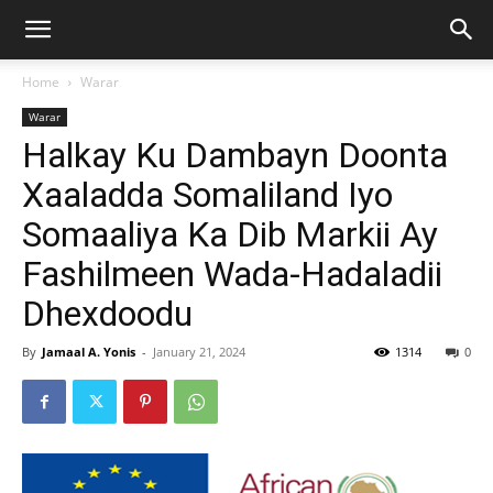
Home
Warar
Warar
Halkay Ku Dambayn Doonta
Xaaladda Somaliland Iyo
Somaaliya Ka Dib Markii Ay
Fashilmeen Wada-Hadaladii
Dhexdoodu
By
Jamaal A. Yonis
-
January 21, 2024
1314
0