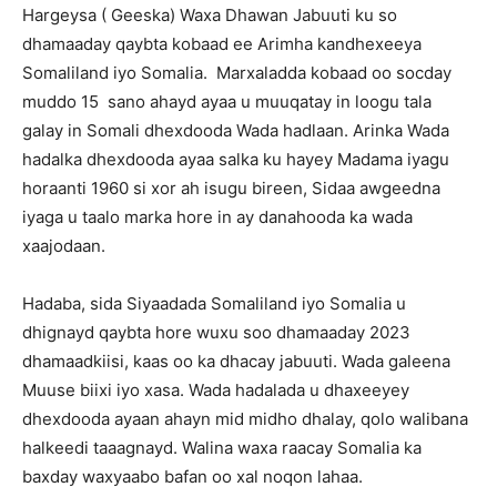
Hargeysa ( Geeska) Waxa Dhawan Jabuuti ku so
dhamaaday qaybta kobaad ee Arimha kandhexeeya
Somaliland iyo Somalia. Marxaladda kobaad oo socday
muddo 15 sano ahayd ayaa u muuqatay in loogu tala
galay in Somali dhexdooda Wada hadlaan. Arinka Wada
hadalka dhexdooda ayaa salka ku hayey Madama iyagu
horaanti 1960 si xor ah isugu bireen, Sidaa awgeedna
iyaga u taalo marka hore in ay danahooda ka wada
xaajodaan.
Hadaba, sida Siyaadada Somaliland iyo Somalia u
dhignayd qaybta hore wuxu soo dhamaaday 2023
dhamaadkiisi, kaas oo ka dhacay jabuuti. Wada galeena
Muuse biixi iyo xasa. Wada hadalada u dhaxeeyey
dhexdooda ayaan ahayn mid midho dhalay, qolo walibana
halkeedi taaagnayd. Walina waxa raacay Somalia ka
baxday waxyaabo bafan oo xal noqon lahaa.