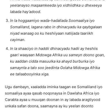
yeelanayso maqaamkeeda iyo xidhiidhka u dhexeeya
labada hay’adood.
In la hoggaamiyo wada-hadallada Soomaaliya iyo
Somaliland, lagana rabo in dhinacyadu ka qaybgalaan
niyad wanaag oo ku heshiiyaan natiijada taariikh
cayiman.
In la shaaciyo in haddii dhinacyadu hadii ay heshiis
gaari waayaan Midowga Afrika uu sameyn doono goan,
ku aaddan cidda masuulka ka ahayd burburka iyo
samaynta a talo soo jeedinta Golaha Midowga Afrika
ee tallaabooyinka xiga.
Ugu dambayn, xaaladda iminka taagan ee Somaliland iyo
somaaliya ayaa qasab noqonaysa in Dawlaha Africa iyo
Carabta ayaa u muuqan doonan in ay labada aragtiyood
unkala safan doona, saamayna ay ku yeelan doonto