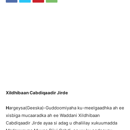
Xildhibaan Cabdiqaadir Jirde
H
argeysa(Geeska)-Guddoomiyaha ku-meelgaadhka ah ee
xisbiga mucaaradka ah ee Waddani Xildhibaan
Cabdiqaadir Jirde ayaa si adag u dhaliilay xukuumadda