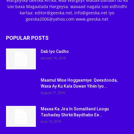
Wargeyska Geeska Afrika, waa Wargeys Madax-banaan oo ka
soo baxa Magaalada Hargeysa. waxaad nagala soo xidhiidhi
kartaa: editor@geeska.net, info@geeska.net iyo
geeska2006@yahoo.com www.geeska.net
POPULAR POSTS
Dab Iyo Cadho
January 18, 2018
Maamul Mise Hoggaamiye: Qeexdooda,
Waxa Ay Ku Kala Duwan Yihiin Iyo...
August 17, 2018
Maxaa Ka Jira In Somaliland Loogu
Tashaday Shirkii Baydhabo Ee...
June 10, 2018