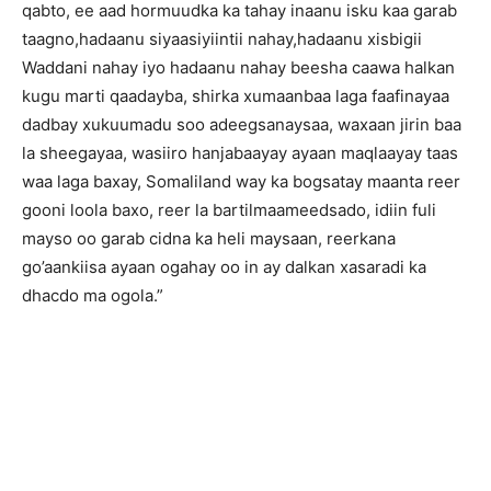
qabto, ee aad hormuudka ka tahay inaanu isku kaa garab
taagno,hadaanu siyaasiyiintii nahay,hadaanu xisbigii
Waddani nahay iyo hadaanu nahay beesha caawa halkan
kugu marti qaadayba, shirka xumaanbaa laga faafinayaa
dadbay xukuumadu soo adeegsanaysaa, waxaan jirin baa
la sheegayaa, wasiiro hanjabaayay ayaan maqlaayay taas
waa laga baxay, Somaliland way ka bogsatay maanta reer
gooni loola baxo, reer la bartilmaameedsado, idiin fuli
mayso oo garab cidna ka heli maysaan, reerkana
go’aankiisa ayaan ogahay oo in ay dalkan xasaradi ka
dhacdo ma ogola.”