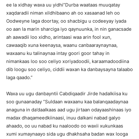
ee la xidhay waxa uu yidhi”Durba waataas muuqatay
xaqdaradii niman xildhibaano ah oo xasaanad leh oo
Oodweyne laga doortay, oo shacbigu u codeeyay iyada
oo aan la marin sharciga iyo qaynuunka, in nin ganacsade
ah aawadii loo xidho, arintaasi waa arin fool xun,
cawaaqib xuna keenaysa, waanu canbaaraynaynaa,
waxaanu ku talinaynaa intay goori goor tahay in
nimankaas loo soo celiyo xoriyadoodii, karaamadoodiina
dib loogu soo celiyo, ciddii waxan ka danbaysayna talaabo
laga qaado.”
Waxa uu ugu danbayntii Cabdiqaadir Jirde hadalkiisa ku
soo gunaanaday “Suldaan waxaanu kaa balanqaadaynaa
anaguna in da’daalkaas aad ugu jirtaan odayaashinaas iyo
madax dhaqameedkiinaasi, inuu dalkani nabad galyo
ahaado, oo uu nabad ku naaloodo oo waxii xukunkaas
xumi xumaynaayo sida ugu dhakhsaha badan wax looga