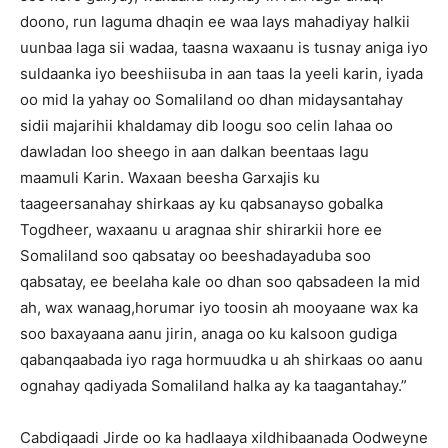
doono, run laguma dhaqin ee waa lays mahadiyay halkii
uunbaa laga sii wadaa, taasna waxaanu is tusnay aniga iyo
suldaanka iyo beeshiisuba in aan taas la yeeli karin, iyada
oo mid la yahay oo Somaliland oo dhan midaysantahay
sidii majarihii khaldamay dib loogu soo celin lahaa oo
dawladan loo sheego in aan dalkan beentaas lagu
maamuli Karin. Waxaan beesha Garxajis ku
taageersanahay shirkaas ay ku qabsanayso gobalka
Togdheer, waxaanu u aragnaa shir shirarkii hore ee
Somaliland soo qabsatay oo beeshadayaduba soo
qabsatay, ee beelaha kale oo dhan soo qabsadeen la mid
ah, wax wanaag,horumar iyo toosin ah mooyaane wax ka
soo baxayaana aanu jirin, anaga oo ku kalsoon gudiga
qabanqaabada iyo raga hormuudka u ah shirkaas oo aanu
ognahay qadiyada Somaliland halka ay ka taagantahay.”
Cabdiqaadi Jirde oo ka hadlaaya xildhibaanada Oodweyne