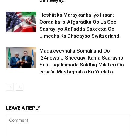
Sameeyay.
Heshiiska Maraykanka Iyo Iiraan:
Qoraalka Is-Afgaradka Oo La Soo
Saaray Iyo Xafladda Saxeexa Oo
Jimcaha Ka Dhacayso Switzerland.
Madaxweynaha Somaliland Oo
I24news U Sheegay: Kama Saarayno
Suurtagalnimada Saldhig Milateri Oo
Israa’iil Mustaqbalka Ku Yeelato
LEAVE A REPLY