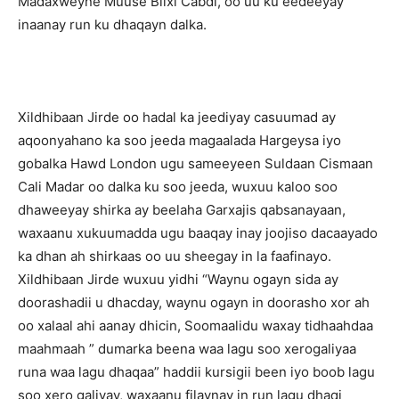
Madaxweyne Muuse Biixi Cabdi, oo uu ku eedeeyay
inaanay run ku dhaqayn dalka.
Xildhibaan Jirde oo hadal ka jeediyay casuumad ay
aqoonyahano ka soo jeeda magaalada Hargeysa iyo
gobalka Hawd London ugu sameeyeen Suldaan Cismaan
Cali Madar oo dalka ku soo jeeda, wuxuu kaloo soo
dhaweeyay shirka ay beelaha Garxajis qabsanayaan,
waxaanu xukuumadda ugu baaqay inay joojiso dacaayado
ka dhan ah shirkaas oo uu sheegay in la faafinayo.
Xildhibaan Jirde wuxuu yidhi “Waynu ogayn sida ay
doorashadii u dhacday, waynu ogayn in doorasho xor ah
oo xalaal ahi aanay dhicin, Soomaalidu waxay tidhaahdaa
maahmaah ” dumarka beena waa lagu soo xerogaliyaa
runa waa lagu dhaqaa” haddii kursigii been iyo boob lagu
soo xero galiyay, waxaanu filaynay in run lagu dhaqi