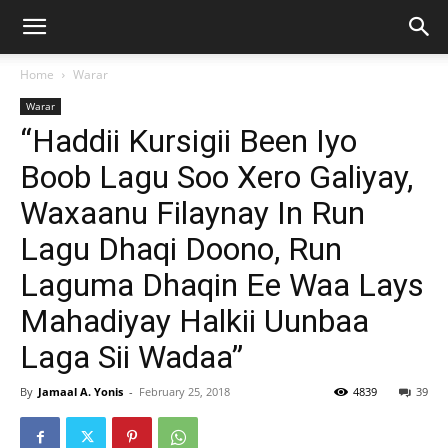
Home
Warar
Warar
“Haddii Kursigii Been Iyo
Boob Lagu Soo Xero Galiyay,
Waxaanu Filaynay In Run
Lagu Dhaqi Doono, Run
Laguma Dhaqin Ee Waa Lays
Mahadiyay Halkii Uunbaa
Laga Sii Wadaa”
By
Jamaal A. Yonis
-
February 25, 2018
4839
39