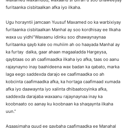
furitaanka cisbitaalkan afka iyo ilkaha.
Ugu horayntii jamcaan Yuusuf Maxamed oo ka warbixiyay
furitaanka cisbitaalkan Manhal ay soo kordhisay ee Ilkaha
waxa uu yidhi“Waxaanu idinku soo dhawaynaynaa
furitaanka qayb kale oo muhiim ah oo haayada Manhal ay
ka furtay dalka, gaar ahaan magaaladda Hargeysa,
qaybtaas oo ah caafimaadka ilkaha iyo afka, taas oo aanu
rajaynayno inay baahideena wax badan ka qabato, marka
laga eego saddexda darajo ee caafimaadka oo ah
kobcinta caafimaadka afka, ka hortaga caafimaad xumada
afka iyo daawaynta iyo xalinta dhibaatooyinka afka,
saddexda darajaba waxaanu rajaynaynaa inay ka
koobnaato oo aanay ku koobnaan ka shaqaynta ilkaha
uun.”
Agaasimaha guud ee qaybaha caafimaadka ee Manahal