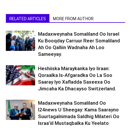
RELATED ARTICLES
MORE FROM AUTHOR
Madaxweynaha Somaliland Oo Israel
Ku Booqday Carruur Reer Somaliland
Ah Oo Qalliin Wadnaha Ah Loo
Sameeyay.
Heshiiska Maraykanka Iyo Iiraan:
Qoraalka Is-Afgaradka Oo La Soo
Saaray Iyo Xafladda Saxeexa Oo
Jimcaha Ka Dhacayso Switzerland.
Madaxweynaha Somaliland Oo
I24news U Sheegay: Kama Saarayno
Suurtagalnimada Saldhig Milateri Oo
Israa’iil Mustaqbalka Ku Yeelato