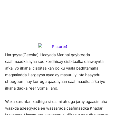
H
argeysa(Geeska)-Haayada Manhal qaybteeda
caafimaadka ayaa soo kordhisay cisbitaalka daawaynta
afka iyo ilkaha, cisbitaalkan oo ku yaala badhtamaha
magaaladda Hargeysa ayaa ay masuuliyiinta haayadu
sheegeen inay kor ugu qaadayaan caafimaadka afka iyo
ilkaha dadka reer Somaliland.
Waxa xaruntan xadhiga si rasmi ah uga jaray agaasimaha
waaxda adeegyada ee wasaarada caafimaadka Khadar
Maxamed Maxamuud, waxaanu si diiran u soo dhaweeyay