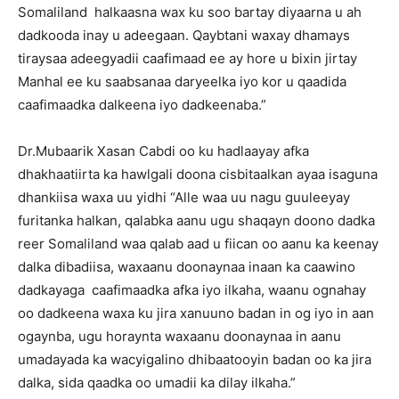
Somaliland halkaasna wax ku soo bartay diyaarna u ah
dadkooda inay u adeegaan. Qaybtani waxay dhamays
tiraysaa adeegyadii caafimaad ee ay hore u bixin jirtay
Manhal ee ku saabsanaa daryeelka iyo kor u qaadida
caafimaadka dalkeena iyo dadkeenaba.”
Dr.Mubaarik Xasan Cabdi oo ku hadlaayay afka
dhakhaatiirta ka hawlgali doona cisbitaalkan ayaa isaguna
dhankiisa waxa uu yidhi “Alle waa uu nagu guuleeyay
furitanka halkan, qalabka aanu ugu shaqayn doono dadka
reer Somaliland waa qalab aad u fiican oo aanu ka keenay
dalka dibadiisa, waxaanu doonaynaa inaan ka caawino
dadkayaga caafimaadka afka iyo ilkaha, waanu ognahay
oo dadkeena waxa ku jira xanuuno badan in og iyo in aan
ogaynba, ugu horaynta waxaanu doonaynaa in aanu
umadayada ka wacyigalino dhibaatooyin badan oo ka jira
dalka, sida qaadka oo umadii ka dilay ilkaha.”