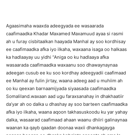
Agaasimaha waaxda adeegyada ee wasaarada
caafimaadka Khadar Maxamed Maxamuud ayaa si rasmi
ah u furay cisbitaalkan haayada Manhal ay soo kordhisay
ee caafimaadka afka iyo ilkaha, waxaana isaga oo halkaas
ka hadlaayay uu yidhi “Aniga oo ku hadlaaya afka
wasaarada caafimaadka waxaanu soo dhawaynaynaa
adeegan cusub ee ku soo kordhay adeegyadii caafimaad
ee Manhal ay fulin jirtay, waana adeeg aad u muhiim ah
oo ku qeexan barnaamijyada siyaasada caafimaadka
Somaliland.waxaan aad ugu faraxsanahay in dhakhaatiir
da’yar ah oo dalka u dhashay ay soo barteen caafimaadka
afka iyo ilkaha, waana aqoon takhasuskoodu ku yar yahay
dalka, wasaarad caafimaad ahaan waanu dhiiri galinaynaa
waanan ka qayb qaadan doonaa waxii dhankagayga