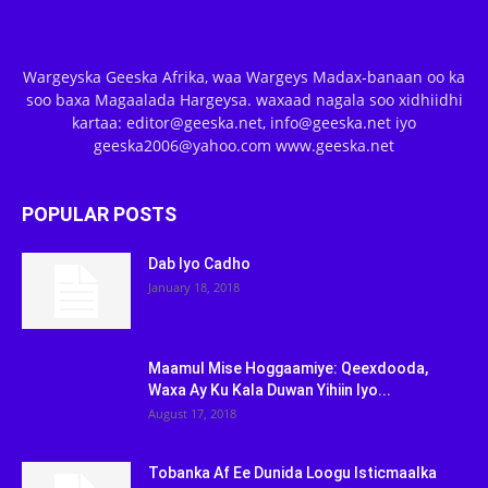
Wargeyska Geeska Afrika, waa Wargeys Madax-banaan oo ka
soo baxa Magaalada Hargeysa. waxaad nagala soo xidhiidhi
kartaa: editor@geeska.net, info@geeska.net iyo
geeska2006@yahoo.com www.geeska.net
POPULAR POSTS
Dab Iyo Cadho
January 18, 2018
Maamul Mise Hoggaamiye: Qeexdooda,
Waxa Ay Ku Kala Duwan Yihiin Iyo...
August 17, 2018
Tobanka Af Ee Dunida Loogu Isticmaalka