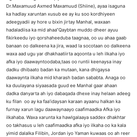
Dr.Maxamuud Axmed Maxamuud (Shiine), ayaa isaguna
ka hadlay xaruntan xusub ee ay ku soo kordhiyeen
adeegyadii ay hore u bixin jirtay Manhal, waxaan
hadaladiisa ka mid ahaa“Qaybtan muddo dheer ayuu
fikirkeedu iyo qorshaheeduba taagnaa, oo uu ahaa gaab
banaan oo dalkeena ka jira, waad la socotaan oo dalkeena
waxa aad ugu yar dhakhaatiirta aqoonta u leh ilkaha iyo
afka iyo daawayntoodaba,taas oo runtii keenaysa inay
dadku dhibaato badan ka mutaan, kana dhigaysa
daawaynta ilkaha mid kharash badan sababta. Anaga oo
ka duulayana siyaasada guud ee Manhal gaar ahaan
dadka danyarta ah iyo dabaqada dhexe inay helaan adeeg
ku filan oo ay ka faa’idaysan karaan ayaanu halkan ka
furnay xarun lagu daawaynaayo caafimaadka Afka iyo
ilkahaba. Waxa xarunta ka hawlgalaaya saddex dhakhtar
oo takhasus u leh caafimaadka afka iyo ilkaha oo ka kala
yimid dalalka Filibin, Jordan iyo Yaman kuwaas oo ah reer