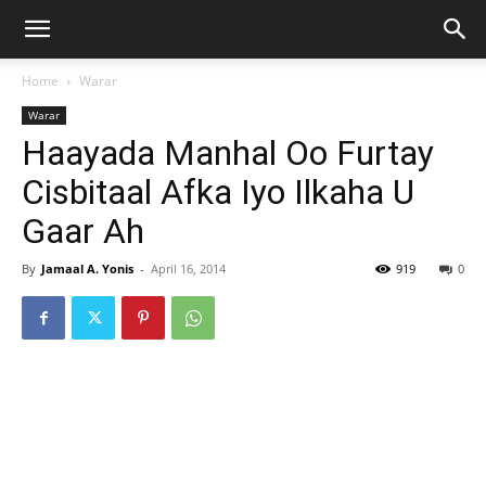
Home
Warar
Warar
Haayada Manhal Oo Furtay
Cisbitaal Afka Iyo Ilkaha U
Gaar Ah
By
Jamaal A. Yonis
-
April 16, 2014
919
0