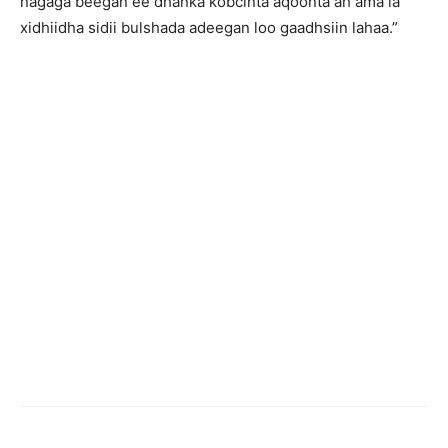
nagaga beegan ee dhanka kobcinta aqoonta ah ama la
xidhiidha sidii bulshada adeegan loo gaadhsiin lahaa.”