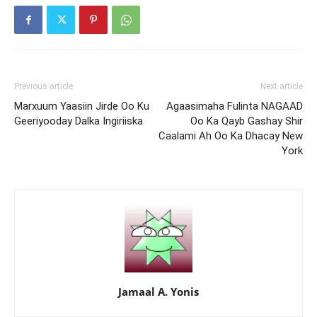
Previous article
Next article
Marxuum Yaasiin Jirde Oo Ku
Agaasimaha Fulinta NAGAAD
Geeriyooday Dalka Ingiriiska
Oo Ka Qayb Gashay Shir
Caalami Ah Oo Ka Dhacay New
York
Jamaal A. Yonis