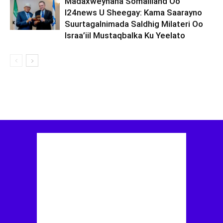
Madaxweynaha Somaliland Oo
I24news U Sheegay: Kama Saarayno
Suurtagalnimada Saldhig Milateri Oo
Israa’iil Mustaqbalka Ku Yeelato