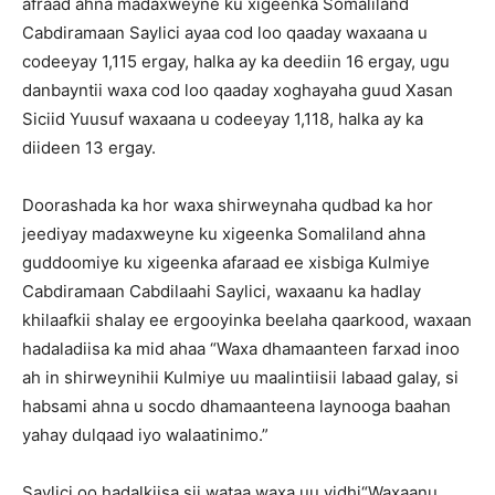
afraad ahna madaxweyne ku xigeenka Somaliland
Cabdiramaan Saylici ayaa cod loo qaaday waxaana u
codeeyay 1,115 ergay, halka ay ka deediin 16 ergay, ugu
danbayntii waxa cod loo qaaday xoghayaha guud Xasan
Siciid Yuusuf waxaana u codeeyay 1,118, halka ay ka
diideen 13 ergay.
Doorashada ka hor waxa shirweynaha qudbad ka hor
jeediyay madaxweyne ku xigeenka Somaliland ahna
guddoomiye ku xigeenka afaraad ee xisbiga Kulmiye
Cabdiramaan Cabdilaahi Saylici, waxaanu ka hadlay
khilaafkii shalay ee ergooyinka beelaha qaarkood, waxaan
hadaladiisa ka mid ahaa “Waxa dhamaanteen farxad inoo
ah in shirweynihii Kulmiye uu maalintiisii labaad galay, si
habsami ahna u socdo dhamaanteena laynooga baahan
yahay dulqaad iyo walaatinimo.”
Saylici oo hadalkiisa sii wataa waxa uu yidhi“Waxaanu