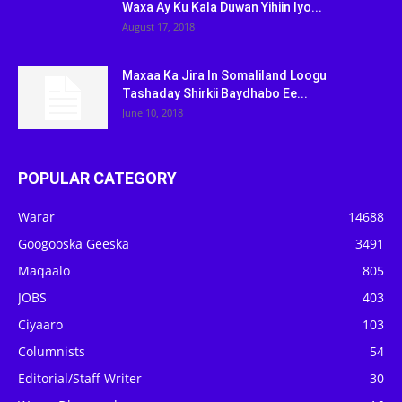
Waxa Ay Ku Kala Duwan Yihiin Iyo...
August 17, 2018
Maxaa Ka Jira In Somaliland Loogu
Tashaday Shirkii Baydhabo Ee...
June 10, 2018
POPULAR CATEGORY
Warar
14688
Googooska Geeska
3491
Maqaalo
805
JOBS
403
Ciyaaro
103
Columnists
54
Editorial/Staff Writer
30