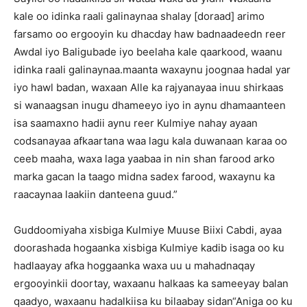
kale oo idinka raali galinaynaa shalay [doraad] arimo
farsamo oo ergooyin ku dhacday haw badnaadeedn reer
Awdal iyo Baligubade iyo beelaha kale qaarkood, waanu
idinka raali galinaynaa.maanta waxaynu joognaa hadal yar
iyo hawl badan, waxaan Alle ka rajyanayaa inuu shirkaas
si wanaagsan inugu dhameeyo iyo in aynu dhamaanteen
isa saamaxno hadii aynu reer Kulmiye nahay ayaan
codsanayaa afkaartana waa lagu kala duwanaan karaa oo
ceeb maaha, waxa laga yaabaa in nin shan farood arko
marka gacan la taago midna sadex farood, waxaynu ka
raacaynaa laakiin danteena guud.”
Guddoomiyaha xisbiga Kulmiye Muuse Biixi Cabdi, ayaa
doorashada hogaanka xisbiga Kulmiye kadib isaga oo ku
hadlaayay afka hoggaanka waxa uu u mahadnaqay
ergooyinkii doortay, waxaanu halkaas ka sameeyay balan
qaadyo, waxaanu hadalkiisa ku bilaabay sidan“Aniga oo ku