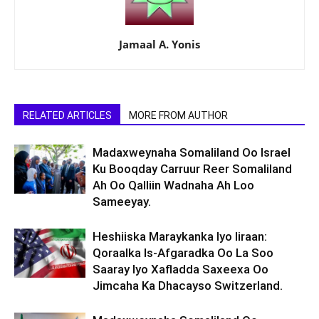
Jamaal A. Yonis
RELATED ARTICLES
MORE FROM AUTHOR
Madaxweynaha Somaliland Oo Israel
Ku Booqday Carruur Reer Somaliland
Ah Oo Qalliin Wadnaha Ah Loo
Sameeyay.
Heshiiska Maraykanka Iyo Iiraan:
Qoraalka Is-Afgaradka Oo La Soo
Saaray Iyo Xafladda Saxeexa Oo
Jimcaha Ka Dhacayso Switzerland.