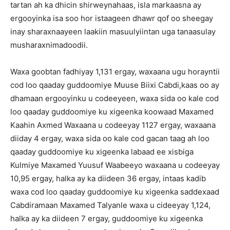
tartan ah ka dhicin shirweynahaas, isla markaasna ay
ergooyinka isa soo hor istaageen dhawr qof oo sheegay
inay sharaxnaayeen laakiin masuulyiintan uga tanaasulay
musharaxnimadoodii.
Waxa goobtan fadhiyay 1,131 ergay, waxaana ugu horayntii
cod loo qaaday guddoomiye Muuse Biixi Cabdi,kaas oo ay
dhamaan ergooyinku u codeeyeen, waxa sida oo kale cod
loo qaaday guddoomiye ku xigeenka koowaad Maxamed
Kaahin Axmed Waxaana u codeeyay 1127 ergay, waxaana
diiday 4 ergay, waxa sida oo kale cod gacan taag ah loo
qaaday guddoomiye ku xigeenka labaad ee xisbiga
Kulmiye Maxamed Yuusuf Waabeeyo waxaana u codeeyay
10,95 ergay, halka ay ka diideen 36 ergay, intaas kadib
waxa cod loo qaaday guddoomiye ku xigeenka saddexaad
Cabdiramaan Maxamed Talyanle waxa u cideeyay 1,124,
halka ay ka diideen 7 ergay, guddoomiye ku xigeenka