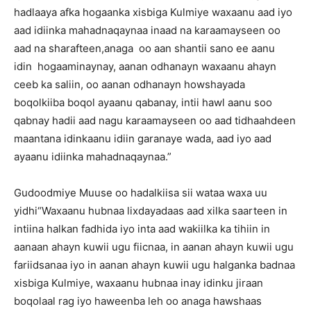
hadlaaya afka hogaanka xisbiga Kulmiye waxaanu aad iyo
aad idiinka mahadnaqaynaa inaad na karaamayseen oo
aad na sharafteen,anaga oo aan shantii sano ee aanu
idin hogaaminaynay, aanan odhanayn waxaanu ahayn
ceeb ka saliin, oo aanan odhanayn howshayada
boqolkiiba boqol ayaanu qabanay, intii hawl aanu soo
qabnay hadii aad nagu karaamayseen oo aad tidhaahdeen
maantana idinkaanu idiin garanaye wada, aad iyo aad
ayaanu idiinka mahadnaqaynaa.”
Gudoodmiye Muuse oo hadalkiisa sii wataa waxa uu
yidhi“Waxaanu hubnaa lixdayadaas aad xilka saarteen in
intiina halkan fadhida iyo inta aad wakiilka ka tihiin in
aanaan ahayn kuwii ugu fiicnaa, in aanan ahayn kuwii ugu
fariidsanaa iyo in aanan ahayn kuwii ugu halganka badnaa
xisbiga Kulmiye, waxaanu hubnaa inay idinku jiraan
boqolaal rag iyo haweenba leh oo anaga hawshaas