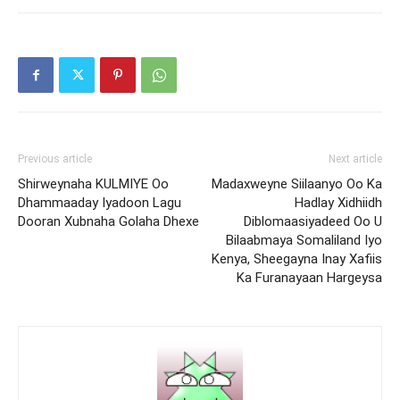
Previous article
Next article
Shirweynaha KULMIYE Oo
Madaxweyne Siilaanyo Oo Ka
Dhammaaday Iyadoon Lagu
Hadlay Xidhiidh
Dooran Xubnaha Golaha Dhexe
Diblomaasiyadeed Oo U
Bilaabmaya Somaliland Iyo
Kenya, Sheegayna Inay Xafiis
Ka Furanayaan Hargeysa