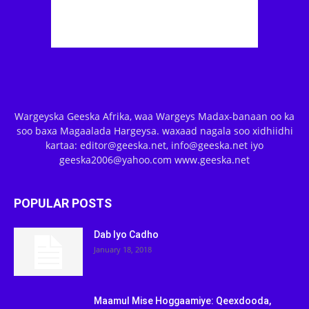
Wargeyska Geeska Afrika, waa Wargeys Madax-banaan oo ka
soo baxa Magaalada Hargeysa. waxaad nagala soo xidhiidhi
kartaa: editor@geeska.net, info@geeska.net iyo
geeska2006@yahoo.com www.geeska.net
POPULAR POSTS
Dab Iyo Cadho
January 18, 2018
Maamul Mise Hoggaamiye: Qeexdooda,