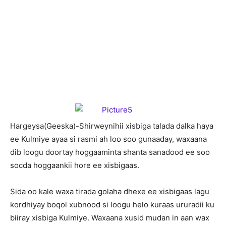
H
argeysa(Geeska)-Shirweynihii xisbiga talada dalka haya
ee Kulmiye ayaa si rasmi ah loo soo gunaaday, waxaana
dib loogu doortay hoggaaminta shanta sanadood ee soo
socda hoggaankii hore ee xisbigaas.
Sida oo kale waxa tirada golaha dhexe ee xisbigaas lagu
kordhiyay boqol xubnood si loogu helo kuraas ururadii ku
biiray xisbiga Kulmiye. Waxaana xusid mudan in aan wax