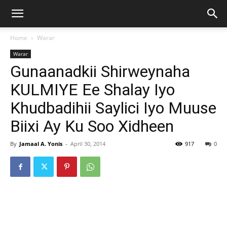
Home
Warar
Warar
Gunaanadkii Shirweynaha
KULMIYE Ee Shalay Iyo
Khudbadihii Saylici Iyo Muuse
Biixi Ay Ku Soo Xidheen
By
Jamaal A. Yonis
-
April 30, 2014
917
0