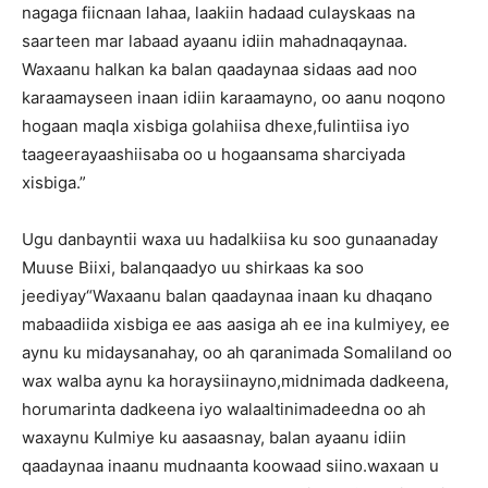
nagaga fiicnaan lahaa, laakiin hadaad culayskaas na
saarteen mar labaad ayaanu idiin mahadnaqaynaa.
Waxaanu halkan ka balan qaadaynaa sidaas aad noo
karaamayseen inaan idiin karaamayno, oo aanu noqono
hogaan maqla xisbiga golahiisa dhexe,fulintiisa iyo
taageerayaashiisaba oo u hogaansama sharciyada
xisbiga.”
Ugu danbayntii waxa uu hadalkiisa ku soo gunaanaday
Muuse Biixi, balanqaadyo uu shirkaas ka soo
jeediyay“Waxaanu balan qaadaynaa inaan ku dhaqano
mabaadiida xisbiga ee aas aasiga ah ee ina kulmiyey, ee
aynu ku midaysanahay, oo ah qaranimada Somaliland oo
wax walba aynu ka horaysiinayno,midnimada dadkeena,
horumarinta dadkeena iyo walaaltinimadeedna oo ah
waxaynu Kulmiye ku aasaasnay, balan ayaanu idiin
qaadaynaa inaanu mudnaanta koowaad siino.waxaan u