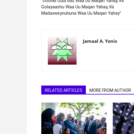
“Doorkii Guurtidu Waa Uu Maqan Yahay, Kii
Golayaashu Waa Uu Maqan Yahay, Kii
Madaxweynuhuna Waa Uu Maqan Yahay”
Jamaal A. Yonis
RELATED ARTICLES
MORE FROM AUTHOR