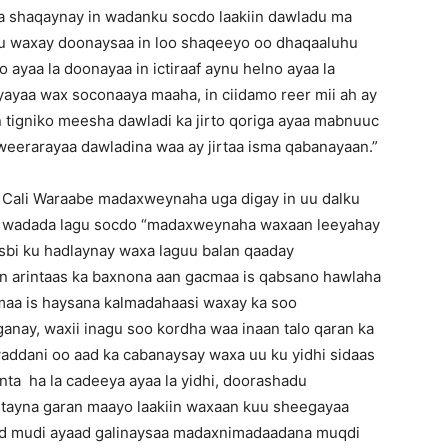
a shaqaynay in wadanku socdo laakiin dawladu ma
du waxay doonaysaa in loo shaqeeyo oo dhaqaaluhu
 ayaa la doonayaa in ictiraaf aynu helno ayaa la
iyayaa wax soconaaya maaha, in ciidamo reer mii ah ay
n tigniko meesha dawladi ka jirto qoriga ayaa mabnuuc
u weerarayaa dawladina waa ay jirtaa isma qabanayaan.”
 Cali Waraabe madaxweynaha uga digay in uu dalku
an wadada lagu socdo “madaxweynaha waxaan leeyahay
sbi ku hadlaynay waxa laguu balan qaaday
 arintaas ka baxnona aan gacmaa is qabsano hawlaha
maa is haysana kalmadahaasi waxay ka soo
nay, waxii inagu soo kordha waa inaan talo qaran ka
addani oo aad ka cabanaysay waxa uu ku yidhi sidaas
unta ha la cadeeya ayaa la yidhi, doorashadu
stayna garan maayo laakiin waxaan kuu sheegayaa
d mudi ayaad galinaysaa madaxnimadaadana muqdi