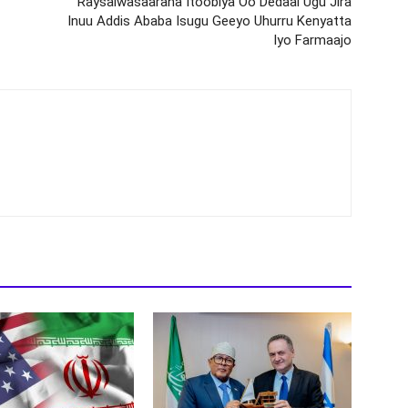
Raysalwasaaraha Itoobiya Oo Dedaal Ugu Jira
Inuu Addis Ababa Isugu Geeyo Uhurru Kenyatta
Iyo Farmaajo