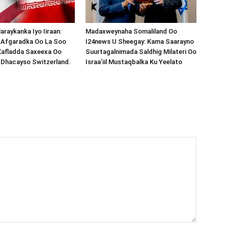
araykanka Iyo Iiraan:
Madaxweynaha Somaliland Oo
s-Afgaradka Oo La Soo
I24news U Sheegay: Kama Saarayno
Xafladda Saxeexa Oo
Suurtagalnimada Saldhig Milateri Oo
 Dhacayso Switzerland.
Israa’iil Mustaqbalka Ku Yeelato