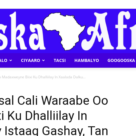
ALO
CIYAARO
TACSI
HAMBALYO
GOOGOOSKA 
Geeska
adaxweyne Biixi Ku Dhalliilay In Xaalada Dalku...
al Cali Waraabe Oo
Ku Dhalliilay In
Afrika
 Istaag Gashay, Tan