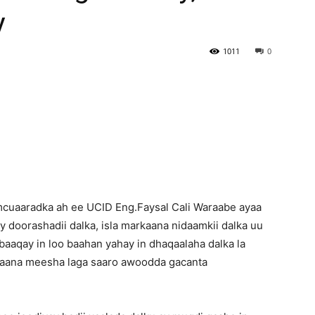
y
Newspaper
1011
0
cuaaradka ah ee UCID Eng.Faysal Cali Waraabe ayaa
 doorashadii dalka, isla markaana nidaamkii dalka uu
aaqay in loo baahan yahay in dhaqaalaha dalka la
rkaana meesha laga saaro awoodda gacanta