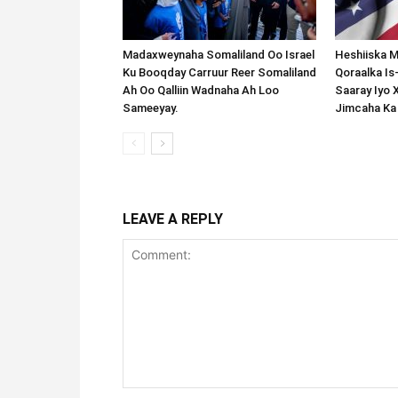
Madaxweynaha Somaliland Oo Israel
Heshiiska M
Ku Booqday Carruur Reer Somaliland
Qoraalka I
Ah Oo Qalliin Wadnaha Ah Loo
Saaray Iyo 
Sameeyay.
Jimcaha Ka
LEAVE A REPLY