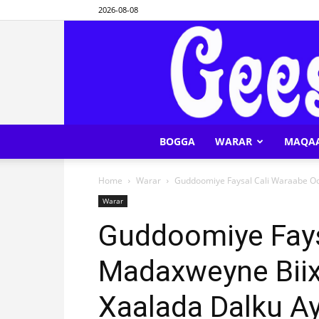
2026-08-08
BOGGA
WARAR
MAQA
Home
Warar
Guddoomiye Faysal Cali Waraabe Oo M
Warar
Guddoomiye Fays
Madaxweyne Biixi 
Xaalada Dalku Ay