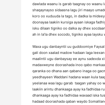
dawlada waanu is garab taagnay oo waanu l
shaqaynayso sidaasna lagu jiri maayo uma
koro oo xuduuda la tago, in dadka la mideeyo
doonayaa laakiin kursiga ayaan iskaga fadh
isku dilaan tigniko oo dalka ay dhex socdaa
ah in la’la dhex socodo, tigniko ayaa laysk
Waxa ugu danbayntii uu guddoomiye Faysal
gali doon xaalad madow hadaan laga leex
maalintii ugu danbaysay ee aynu sadexda xi
madaxweyne doorashada inoo qabo markaan
qaranka oo dhana aan qabano inaga oo gac
yeedhayeen Waddani hadana waan kula taaga
yeelanaa waa lagu garab taagan yahay oo w
laakiin arintu dhankaaga ayay ka fadhidaa r
dhankaaga ayay ka fadhidaa waxaad iska tu
hadaad doorashada qaban waydo Somalilan