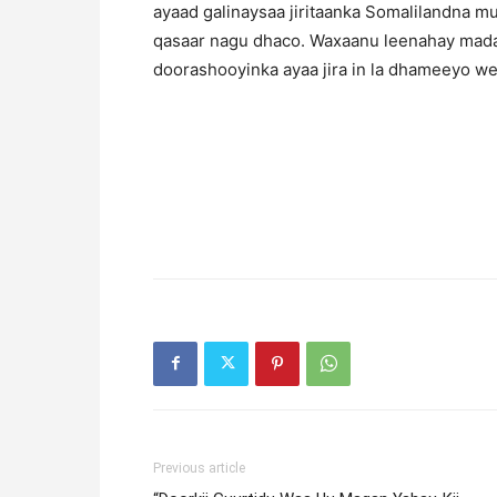
ayaad galinaysaa jiritaanka Somalilandna m
qasaar nagu dhaco. Waxaanu leenahay madaxw
doorashooyinka ayaa jira in la dhameeyo we
Previous article