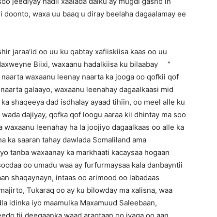
 jeediyay hadii xaalada dalku ay mugdi gasho in
doonto, waxa uu baaq u diray beelaha dagaalamay ee
r jaraa’id oo uu ku qabtay xafiiskiisa kaas oo uu
daxweyne Biixi, waxaanu hadalkiisa ku bilaabay “
aarta waxaanu leenay naarta ka jooga oo qofkii qof
u naarta galaayo, waxaanu leenahay dagaalkaasi mid
ka shaqeeya dad isdhalay ayaad tihiin, oo meel alle ku
 wada dajiyay, qofka qof loogu aaraa kii dhintay ma soo
waxaanu leenahay ha la joojiyo dagaalkaas oo alle ka
ha ka saaran tahay dawlada Somaliland ama
iyo tanba waxaanay ka markhaati kacaysaa hogaan
 socdaa oo umadu waa ay furfurmaysaa kala danbayntii
an shaqaynayn, intaas oo arimood oo labadaas
majirto, Tukaraq oo ay ku bilowday ma xalisna, waa
dla idinka iyo maamulka Maxamuud Saleebaan,
edo tii deegaanka waad aragtaan oo iyaga oo aan