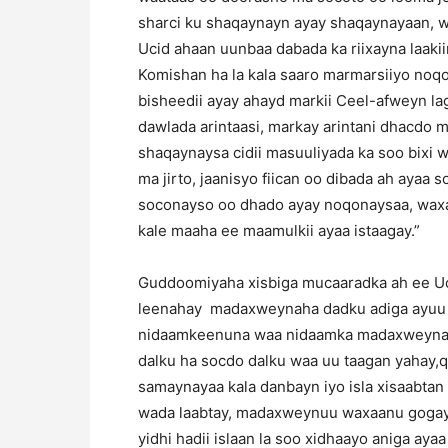
sharci ku shaqaynayn ayay shaqaynayaan, wa
Ucid ahaan uunbaa dabada ka riixayna laaki
Komishan ha la kala saaro marmarsiiyo noq
bisheedii ayay ahayd markii Ceel-afweyn l
dawlada arintaasi, markay arintani dhacdo 
shaqaynaysa cidii masuuliyada ka soo bixi 
ma jirto, jaanisyo fiican oo dibada ah aya
soconayso oo dhado ayay noqonaysaa, waxa
kale maaha ee maamulkii ayaa istaagay.”
Guddoomiyaha xisbiga mucaaradka ah ee Uci
leenahay madaxweynaha dadku adiga ayuu 
nidaamkeenuna waa nidaamka madaxweynah
dalku ha socdo dalku waa uu taagan yahay,
samaynayaa kala danbayn iyo isla xisaabtan
wada laabtay, madaxweynuu waxaanu gogayn
yidhi hadii islaan la soo xidhaayo aniga ay