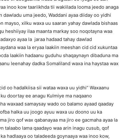
a inoo kow taariikhda tii wakiilada looma jeedo anaga
in dawladu uma jeedo, Waddani ayaa diiday oo yidhi
on mayso, xilku waxa uu saaran yahay dawlada bishaas
agu heshiiyay ilaa maanta markay soo noqotayna waa
madaxyo ayaa la jaraa hadaad tahay dawlad
waydana waa la eryaa laakiin meeshan cid cid xukuntaa
a socda laakiin hadaanu guduhu shaqaynayn dibaduna ma
anu leenahay dadka Somaliland waxa ina haystaa wax
d oo hadalkiisa sii wataa waxa uu yidhi“ Waxaanu
ku doortay ee anagu Kulmiye ma naqaano
a waxaad samaysay wado oo balamo ayaad qaaday
qofba halka uu joogo ayuu waxa uu doono uu ka
 ma jiro qof wax qabanayaa ma jiro ee gacmaha ayaa la
 talaabo lama qaadayo waa arin inagu cusub, qof
aa ka hadlaaya oo taladeeda goynaaya waa inoo kow,