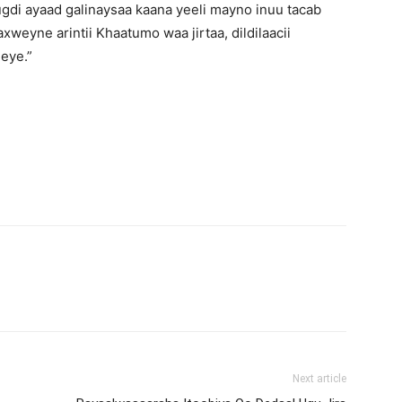
ugdi ayaad galinaysaa kaana yeeli mayno inuu tacab
eyne arintii Khaatumo waa jirtaa, dildilaacii
eye.”
Next article