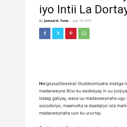
iyo Intii La Dorta
By
Jamaal A. Yonis
-
July 10, 2019
H
argeysa(Geeska)-Guddoomiyaha xisbiga m
madaxweyne Biixi ku eedeeyay in uu joojiyay
istaag galiyay, waxa uu madaxweynaha ugu b
socodsiiyo, maamulka la daadajiyo isla ma
madaxweynaha uun ku ururtay.