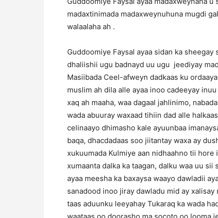
Guddoomiye Faysal ayaa madaxweynaha u soo
madaxtinimada madaxweynuhuna mugdi gali 
walaalaha ah .
Guddoomiye Faysal ayaa sidan ka sheegay shi
dhaliishii ugu badnayd uu ugu jeediyay ma
Masiibada Ceel-afweyn dadkaas ku ordaaya n
muslim ah dila alle ayaa inoo cadeeyay inu
xaq ah maaha, waa dagaal jahlinimo, nabada 
wada abuuray waxaad tihiin dad alle halkaas
celinaayo dhimasho kale ayuunbaa imanaysa 
baqa, dhacdadaas soo jiitantay waxa ay dus
xukuumada Kulmiye aan nidhaahno tii hore 
xumaanta dalka ka taagan, dalku waa uu sii
ayaa meesha ka baxaysa waayo dawladii aya
sanadood inoo jiray dawladu mid ay xalisay 
taas aduunku leeyahay Tukaraq ka wada ha
waataas oo doorasho ma socoto oo looma je