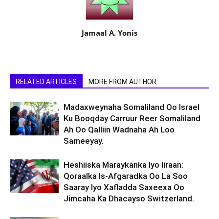
Jamaal A. Yonis
RELATED ARTICLES
MORE FROM AUTHOR
Madaxweynaha Somaliland Oo Israel
Ku Booqday Carruur Reer Somaliland
Ah Oo Qalliin Wadnaha Ah Loo
Sameeyay.
Heshiiska Maraykanka Iyo Iiraan:
Qoraalka Is-Afgaradka Oo La Soo
Saaray Iyo Xafladda Saxeexa Oo
Jimcaha Ka Dhacayso Switzerland.