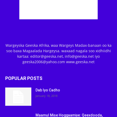
Wargeyska Geeska Afrika, waa Wargeys Madax-banaan oo ka
soo baxa Magaalada Hargeysa. waxaad nagala soo xidhiidhi
kartaa: editor@geeska.net, info@geeska.net iyo
geeska2006@yahoo.com www.geeska.net
POPULAR POSTS
Dab Iyo Cadho
January 18, 2018
Maamul Mise Hoggaamiye: Qeexdooda,