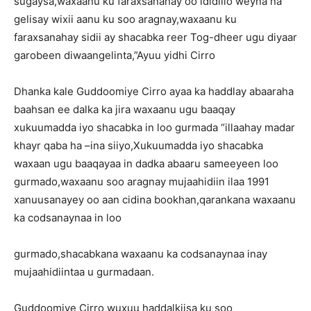
sugaysa,waxaanu ku faraxsanahay oo ididiilo weyna na
gelisay wixii aanu ku soo aragnay,waxaanu ku
faraxsanahay sidii ay shacabka reer Tog-dheer ugu diyaar
garobeen diwaangelinta,”Ayuu yidhi Cirro
Dhanka kale Guddoomiye Cirro ayaa ka haddlay abaaraha
baahsan ee dalka ka jira waxaanu ugu baaqay
xukuumadda iyo shacabka in loo gurmada “illaahay madar
khayr qaba ha –ina siiyo,Xukuumadda iyo shacabka
waxaan ugu baaqayaa in dadka abaaru sameeyeen loo
gurmado,waxaanu soo aragnay mujaahidiin ilaa 1991
xanuusanayey oo aan cidina bookhan,qarankana waxaanu
ka codsanaynaa in loo
gurmado,shacabkana waxaanu ka codsanaynaa inay
mujaahidiintaa u gurmadaan.
Guddoomiye Cirro wuxuu haddalkiisa ku soo