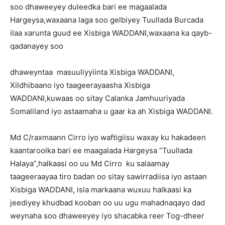
soo dhaweeyey duleedka bari ee magaalada
Hargeysa,waxaana laga soo gelbiyey Tuullada Burcada
ilaa xarunta guud ee Xisbiga WADDANI,waxaana ka qayb-
qadanayey soo
dhaweyntaa masuuliyyiinta Xisbiga WADDANI,
Xildhibaano iyo taageerayaasha Xisbiga
WADDANI,kuwaas oo sitay Calanka Jamhuuriyada
Somaliland iyo astaamaha u gaar ka ah Xisbiga WADDANI.
Md C/raxmaann Cirro iyo waftigiisu waxay ku hakadeen
kaantaroolka bari ee maagalada Hargeysa “Tuullada
Halaya”,halkaasi oo uu Md Cirro ku salaamay
taageeraayaa tiro badan oo sitay sawirradiisa iyo astaan
Xisbiga WADDANI, isla markaana wuxuu halkaasi ka
jeediyey khudbad kooban oo uu ugu mahadnaqayo dad
weynaha soo dhaweeyey iyo shacabka reer Tog-dheer