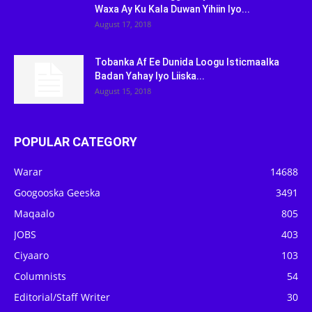
Waxa Ay Ku Kala Duwan Yihiin Iyo...
August 17, 2018
Tobanka Af Ee Dunida Loogu Isticmaalka
Badan Yahay Iyo Liiska...
August 15, 2018
POPULAR CATEGORY
Warar
14688
Googooska Geeska
3491
Maqaalo
805
JOBS
403
Ciyaaro
103
Columnists
54
Editorial/Staff Writer
30