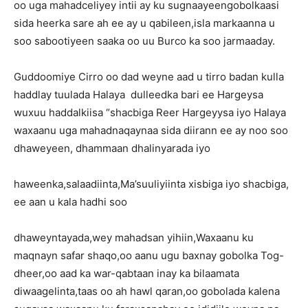
oo uga mahadceliyey intii ay ku sugnaayeengobolkaasi
sida heerka sare ah ee ay u qabileen,isla markaanna u
soo sabootiyeen saaka oo uu Burco ka soo jarmaaday.
Guddoomiye Cirro oo dad weyne aad u tirro badan kulla
haddlay tuulada Halaya dulleedka bari ee Hargeysa
wuxuu haddalkiisa “shacbiga Reer Hargeyysa iyo Halaya
waxaanu uga mahadnaqaynaa sida diirann ee ay noo soo
dhaweyeen, dhammaan dhalinyarada iyo
haweenka,salaadiinta,Ma’suuliyiinta xisbiga iyo shacbiga,
ee aan u kala hadhi soo
dhaweyntayada,wey mahadsan yihiin,Waxaanu ku
maqnayn safar shaqo,oo aanu ugu baxnay gobolka Tog-
dheer,oo aad ka war-qabtaan inay ka bilaamata
diwaagelinta,taas oo ah hawl qaran,oo gobolada kalena