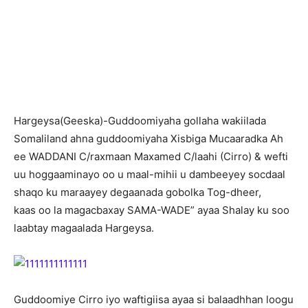
H
argeysa(Geeska)-Guddoomiyaha gollaha wakiilada
Somaliland ahna guddoomiyaha Xisbiga Mucaaradka Ah
ee WADDANI C/raxmaan Maxamed C/laahi (Cirro) & wefti
uu hoggaaminayo oo u maal-mihii u dambeeyey socdaal
shaqo ku maraayey degaanada gobolka Tog-dheer,
kaas oo la magacbaxay SAMA-WADE” ayaa Shalay ku soo
laabtay magaalada Hargeysa.
Guddoomiye Cirro iyo waftigiisa ayaa si balaadhhan loogu