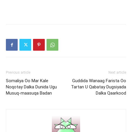
Previous article
Next article
Somaliya Oo Mar Kale
Guddida Wanaag Farista Oo
Noqotay Dalka Dunida Ugu
Tartan U Qabatay Dugsiyada
Musuq-maasuqa Badan
Dalka Qaarkood