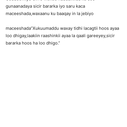
gunaanadaya sicir bararka iyo saru kaca
maceeshada,waxaanu ku baaqay in la jebiyo
maceeshada”Xukuumaddu waxay tidhi lacagtii hoos ayaa
loo dhigay,laakiin raashinkii ayaa la qaali gareeyey,sicir
bararka hoos ha loo dhigo.”