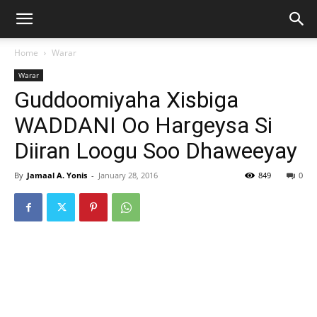
Home
Warar
Warar
Guddoomiyaha Xisbiga
WADDANI Oo Hargeysa Si
Diiran Loogu Soo Dhaweeyay
By
Jamaal A. Yonis
-
January 28, 2016
849
0