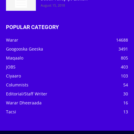
August 15, 2018
POPULAR CATEGORY
Warar
14688
Googooska Geeska
3491
Maqaalo
805
JOBS
403
Ciyaaro
103
Columnists
54
Editorial/Staff Writer
30
Warar Dheeraada
16
Tacsi
13