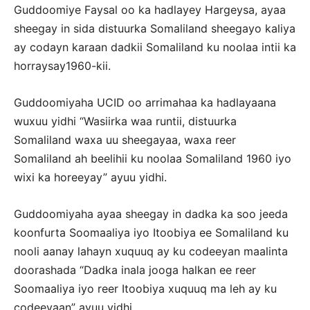
Guddoomiye Faysal oo ka hadlayey Hargeysa, ayaa
sheegay in sida distuurka Somaliland sheegayo kaliya
ay codayn karaan dadkii Somaliland ku noolaa intii ka
horraysay1960-kii.
Guddoomiyaha UCID oo arrimahaa ka hadlayaana
wuxuu yidhi “Wasiirka waa runtii, distuurka
Somaliland waxa uu sheegayaa, waxa reer
Somaliland ah beelihii ku noolaa Somaliland 1960 iyo
wixi ka horeeyay” ayuu yidhi.
Guddoomiyaha ayaa sheegay in dadka ka soo jeeda
koonfurta Soomaaliya iyo Itoobiya ee Somaliland ku
nooli aanay lahayn xuquuq ay ku codeeyan maalinta
doorashada “Dadka inala jooga halkan ee reer
Soomaaliya iyo reer Itoobiya xuquuq ma leh ay ku
codeeyaan” ayuu yidhi.