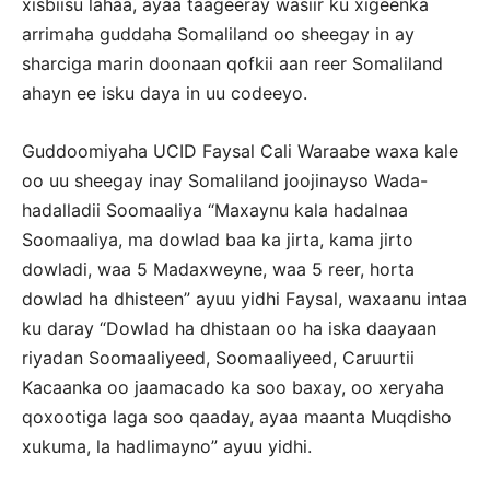
xisbiisu lahaa, ayaa taageeray wasiir ku xigeenka
arrimaha guddaha Somaliland oo sheegay in ay
sharciga marin doonaan qofkii aan reer Somaliland
ahayn ee isku daya in uu codeeyo.
Guddoomiyaha UCID Faysal Cali Waraabe waxa kale
oo uu sheegay inay Somaliland joojinayso Wada-
hadalladii Soomaaliya “Maxaynu kala hadalnaa
Soomaaliya, ma dowlad baa ka jirta, kama jirto
dowladi, waa 5 Madaxweyne, waa 5 reer, horta
dowlad ha dhisteen” ayuu yidhi Faysal, waxaanu intaa
ku daray “Dowlad ha dhistaan oo ha iska daayaan
riyadan Soomaaliyeed, Soomaaliyeed, Caruurtii
Kacaanka oo jaamacado ka soo baxay, oo xeryaha
qoxootiga laga soo qaaday, ayaa maanta Muqdisho
xukuma, la hadlimayno” ayuu yidhi.