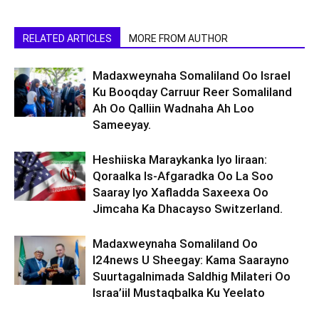
RELATED ARTICLES
MORE FROM AUTHOR
Madaxweynaha Somaliland Oo Israel
Ku Booqday Carruur Reer Somaliland
Ah Oo Qalliin Wadnaha Ah Loo
Sameeyay.
Heshiiska Maraykanka Iyo Iiraan:
Qoraalka Is-Afgaradka Oo La Soo
Saaray Iyo Xafladda Saxeexa Oo
Jimcaha Ka Dhacayso Switzerland.
Madaxweynaha Somaliland Oo
I24news U Sheegay: Kama Saarayno
Suurtagalnimada Saldhig Milateri Oo
Israa’iil Mustaqbalka Ku Yeelato