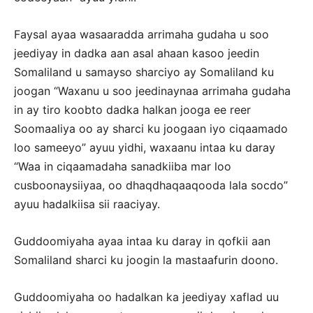
Faysal ayaa wasaaradda arrimaha gudaha u soo
jeediyay in dadka aan asal ahaan kasoo jeedin
Somaliland u samayso sharciyo ay Somaliland ku
joogan “Waxanu u soo jeedinaynaa arrimaha gudaha
in ay tiro koobto dadka halkan jooga ee reer
Soomaaliya oo ay sharci ku joogaan iyo ciqaamado
loo sameeyo” ayuu yidhi, waxaanu intaa ku daray
“Waa in ciqaamadaha sanadkiiba mar loo
cusboonaysiiyaa, oo dhaqdhaqaaqooda lala socdo”
ayuu hadalkiisa sii raaciyay.
Guddoomiyaha ayaa intaa ku daray in qofkii aan
Somaliland sharci ku joogin la mastaafurin doono.
Guddoomiyaha oo hadalkan ka jeediyay xaflad uu