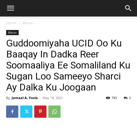
Home
Warar
Warar
Guddoomiyaha UCID Oo Ku
Baaqay In Dadka Reer
Soomaaliya Ee Somaliland Ku
Sugan Loo Sameeyo Sharci
Ay Dalka Ku Joogaan
By
Jamaal A. Yonis
-
May 18, 2021
741
0