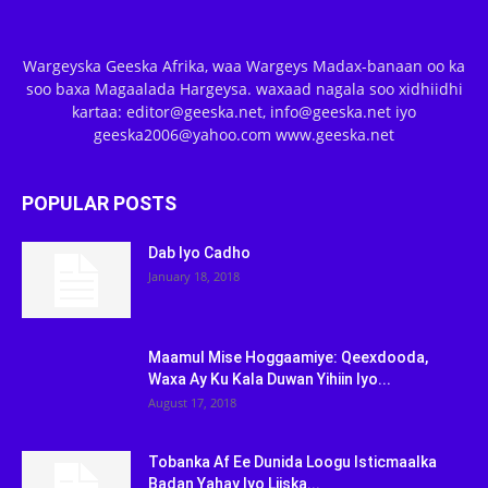
Wargeyska Geeska Afrika, waa Wargeys Madax-banaan oo ka
soo baxa Magaalada Hargeysa. waxaad nagala soo xidhiidhi
kartaa: editor@geeska.net, info@geeska.net iyo
geeska2006@yahoo.com www.geeska.net
POPULAR POSTS
Dab Iyo Cadho
January 18, 2018
Maamul Mise Hoggaamiye: Qeexdooda,
Waxa Ay Ku Kala Duwan Yihiin Iyo...
August 17, 2018
Tobanka Af Ee Dunida Loogu Isticmaalka
Badan Yahay Iyo Liiska...