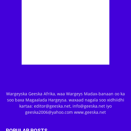
Wargeyska Geeska Afrika, waa Wargeys Madax-banaan oo ka
soo baxa Magaalada Hargeysa. waxaad nagala soo xidhiidhi
kartaa: editor@geeska.net, info@geeska.net iyo
geeska2006@yahoo.com www.geeska.net
POPULAR POSTS