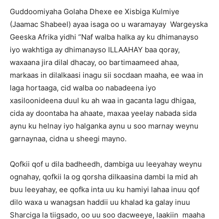
Guddoomiyaha Golaha Dhexe ee Xisbiga Kulmiye
(Jaamac Shabeel) ayaa isaga oo u waramayay Wargeyska
Geeska Afrika yidhi “Naf walba halka ay ku dhimanayso
iyo wakhtiga ay dhimanayso ILLAAHAY baa qoray,
waxaana jira dilal dhacay, oo bartimaameed ahaa,
markaas in dilalkaasi inagu sii socdaan maaha, ee waa in
laga hortaaga, cid walba oo nabadeena iyo
xasiloonideena duul ku ah waa in gacanta lagu dhigaa,
cida ay doontaba ha ahaate, maxaa yeelay nabada sida
aynu ku helnay iyo halganka aynu u soo marnay weynu
garnaynaa, cidna u sheegi mayno.
Qofkii qof u dila badheedh, dambiga uu leeyahay weynu
ognahay, qofkii la og qorsha dilkaasina dambi la mid ah
buu leeyahay, ee qofka inta uu ku hamiyi lahaa inuu qof
dilo waxa u wanagsan haddii uu khalad ka galay inuu
Sharciga la tiigsado, oo uu soo dacweeye, laakiin maaha