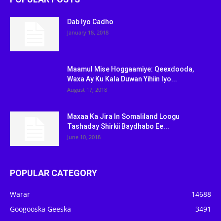
Dab Iyo Cadho
January 18, 2018
Maamul Mise Hoggaamiye: Qeexdooda,
Waxa Ay Ku Kala Duwan Yihiin Iyo...
August 17, 2018
Maxaa Ka Jira In Somaliland Loogu
Tashaday Shirkii Baydhabo Ee...
June 10, 2018
POPULAR CATEGORY
Warar
14688
Googooska Geeska
3491