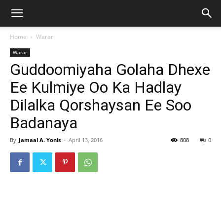
Home
Warar
Warar
Guddoomiyaha Golaha Dhexe
Ee Kulmiye Oo Ka Hadlay
Dilalka Qorshaysan Ee Soo
Badanaya
By
Jamaal A. Yonis
-
April 13, 2016
808
0