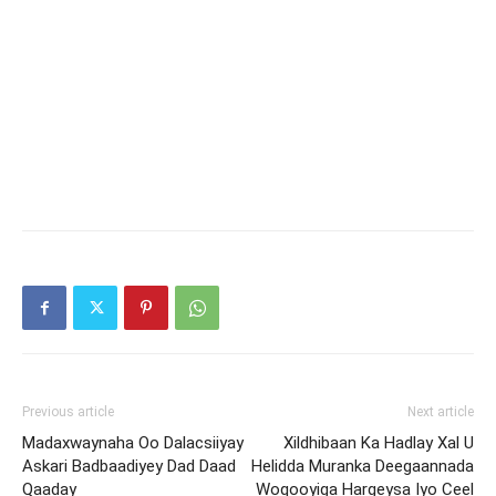
Previous article
Next article
Madaxwaynaha Oo Dalacsiiyay
Xildhibaan Ka Hadlay Xal U
Askari Badbaadiyey Dad Daad
Helidda Muranka Deegaannada
Qaaday
Woqooyiga Hargeysa Iyo Ceel