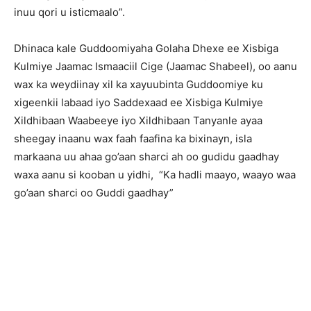
inuu qori u isticmaalo”.
Dhinaca kale Guddoomiyaha Golaha Dhexe ee Xisbiga
Kulmiye Jaamac Ismaaciil Cige (Jaamac Shabeel), oo aanu
wax ka weydiinay xil ka xayuubinta Guddoomiye ku
xigeenkii labaad iyo Saddexaad ee Xisbiga Kulmiye
Xildhibaan Waabeeye iyo Xildhibaan Tanyanle ayaa
sheegay inaanu wax faah faafina ka bixinayn, isla
markaana uu ahaa go’aan sharci ah oo gudidu gaadhay
waxa aanu si kooban u yidhi, “Ka hadli maayo, waayo waa
go’aan sharci oo Guddi gaadhay”