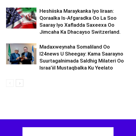
Heshiiska Maraykanka Iyo Iiraan:
Qoraalka Is-Afgaradka Oo La Soo
Saaray Iyo Xafladda Saxeexa Oo
Jimcaha Ka Dhacayso Switzerland.
Madaxweynaha Somaliland Oo
I24news U Sheegay: Kama Saarayno
Suurtagalnimada Saldhig Milateri Oo
Israa’iil Mustaqbalka Ku Yeelato