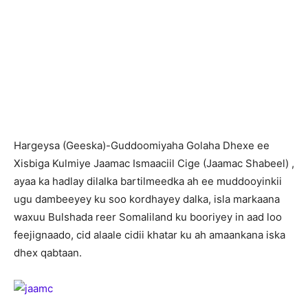
H
argeysa (Geeska)-Guddoomiyaha Golaha Dhexe ee
Xisbiga Kulmiye Jaamac Ismaaciil Cige (Jaamac Shabeel) ,
ayaa ka hadlay dilalka bartilmeedka ah ee muddooyinkii
ugu dambeeyey ku soo kordhayey dalka, isla markaana
waxuu Bulshada reer Somaliland ku booriyey in aad loo
feejignaado, cid alaale cidii khatar ku ah amaankana iska
dhex qabtaan.