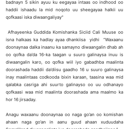
badnayn 5 sikin ayuu ku eegayaa intaas oo indhood oo
haddii ishaadu la mid noqoto uu sheegayaa halkii uu
qofkaasi iska diwaangaliyay"
Afhayeenka Guddida Komishanka Siciid Cali Muuse oo
isna halkaas ka hadlay ayaa dhankiisa yidhi “Waxaanu
doonaynaa dalka inaanu ka samayno diwaangalin dhab ah
oo qofka da’da 16-ka taagan u suuro galinaysa inuu is
diwaangalin karo, oo qofka wiil iyo gabadhba maalinta
doorashada haddii da’diisu gaadho 16 u suuro galinaysa
inay maalintaas codkooda bixin karaan, taasina waa mid
qalabka casriga ahi suurto galinayso oo uu odhanayo
qofkaasi waa mid maalinta doorashada ama maalmo ka
hor 16 jirsaday.
Anagu waxaanu doonaynaa oo naga go’an oo komishan
ahaan naga go’an in aanu guud ahaan xuduudaha