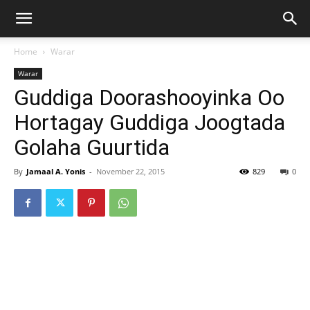
Home
Warar
Warar
Guddiga Doorashooyinka Oo
Hortagay Guddiga Joogtada
Golaha Guurtida
By
Jamaal A. Yonis
-
November 22, 2015
829
0