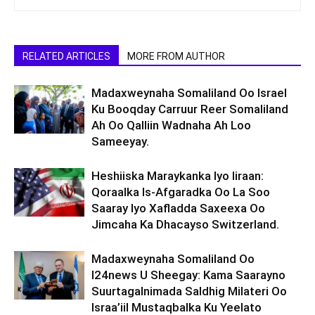
RELATED ARTICLES
MORE FROM AUTHOR
Madaxweynaha Somaliland Oo Israel
Ku Booqday Carruur Reer Somaliland
Ah Oo Qalliin Wadnaha Ah Loo
Sameeyay.
Heshiiska Maraykanka Iyo Iiraan:
Qoraalka Is-Afgaradka Oo La Soo
Saaray Iyo Xafladda Saxeexa Oo
Jimcaha Ka Dhacayso Switzerland.
Madaxweynaha Somaliland Oo
I24news U Sheegay: Kama Saarayno
Suurtagalnimada Saldhig Milateri Oo
Israa’iil Mustaqbalka Ku Yeelato