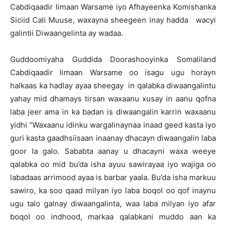
Cabdiqaadir Iimaan Warsame iyo Afhayeenka Komishanka
Siciid Cali Muuse, waxayna sheegeen inay hadda wacyi
galintii Diwaangelinta ay wadaa.
Guddoomiyaha Guddida Doorashooyinka Somaliland
Cabdiqaadir Iimaan Warsame oo isagu ugu horayn
halkaas ka hadlay ayaa sheegay in qalabka diwaangalintu
yahay mid dhamays tirsan waxaanu xusay in aanu qofna
laba jeer ama in ka badan is diwaangalin karrin waxaanu
yidhi “Waxaanu idinku wargalinaynaa inaad geed kasta iyo
guri kasta gaadhsiisaan inaanay dhacayn diwaangalin laba
goor la galo. Sababta aanay u dhacayni waxa weeye
qalabka oo mid bu’da isha ayuu sawirayaa iyo wajiga oo
labadaas arrimood ayaa is barbar yaala. Bu’da isha markuu
sawiro, ka soo qaad milyan iyo laba boqol oo qof inaynu
ugu talo galnay diwaangalinta, waa laba milyan iyo afar
boqol oo indhood, markaa qalabkani muddo aan ka