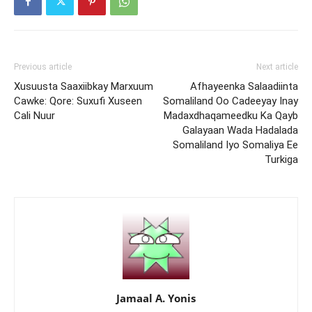
Previous article
Next article
Xusuusta Saaxiibkay Marxuum
Afhayeenka Salaadiinta
Cawke: Qore: Suxufi Xuseen
Somaliland Oo Cadeeyay Inay
Cali Nuur
Madaxdhaqameedku Ka Qayb
Galayaan Wada Hadalada
Somaliland Iyo Somaliya Ee
Turkiga
Jamaal A. Yonis