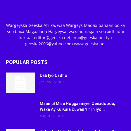
Wargeyska Geeska Afrika, waa Wargeys Madax-banaan oo ka
soo baxa Magaalada Hargeysa. waxaad nagala soo xidhiidhi
kartaa: editor@geeska.net, info@geeska.net iyo
geeska2006@yahoo.com www.geeska.net
POPULAR POSTS
Dab Iyo Cadho
January 18, 2018
Maamul Mise Hoggaamiye: Qeexdooda,
Waxa Ay Ku Kala Duwan Yihiin Iyo...
August 17, 2018