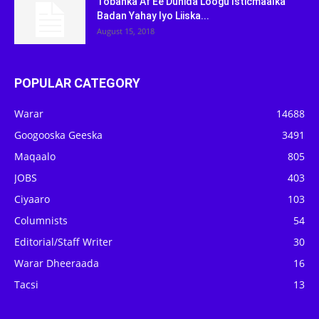
Tobanka Af Ee Dunida Loogu Isticmaalka
Badan Yahay Iyo Liiska...
August 15, 2018
POPULAR CATEGORY
Warar
14688
Googooska Geeska
3491
Maqaalo
805
JOBS
403
Ciyaaro
103
Columnists
54
Editorial/Staff Writer
30
Warar Dheeraada
16
Tacsi
13