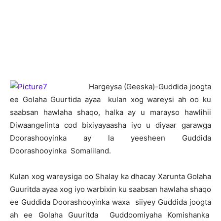
H
argeysa (Geeska)-Guddida joogta
ee Golaha Guurtida ayaa kulan xog wareysi ah oo ku
saabsan hawlaha shaqo, halka ay u marayso hawlihii
Diwaangelinta cod bixiyayaasha iyo u diyaar garawga
Doorashooyinka ay la yeesheen Guddida
Doorashooyinka Somaliland.
Kulan xog wareysiga oo Shalay ka dhacay Xarunta Golaha
Guuritda ayaa xog iyo warbixin ku saabsan hawlaha shaqo
ee Guddida Doorashooyinka waxa siiyey Guddida joogta
ah ee Golaha Guuritda Guddoomiyaha Komishanka