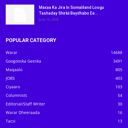
Maxaa Ka Jira In Somaliland Loogu
Tashaday Shirkii Baydhabo Ee...
June 10, 2018
POPULAR CATEGORY
Warar
14688
Googooska Geeska
3491
Maqaalo
805
JOBS
403
Ciyaaro
103
Columnists
54
Editorial/Staff Writer
30
Warar Dheeraada
16
Tacsi
13