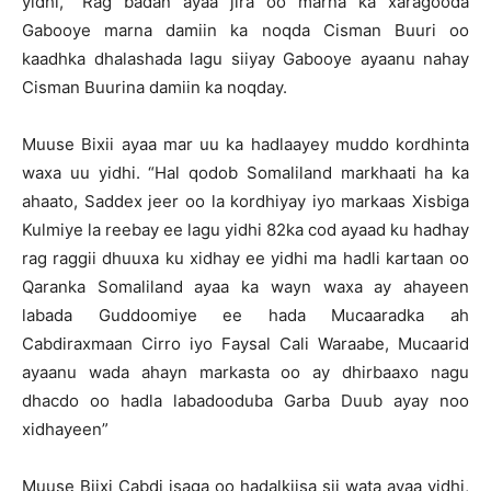
yidhi, “Rag badan ayaa jira oo marna ka xaragooda
Gabooye marna damiin ka noqda Cisman Buuri oo
kaadhka dhalashada lagu siiyay Gabooye ayaanu nahay
Cisman Buurina damiin ka noqday.
Muuse Bixii ayaa mar uu ka hadlaayey muddo kordhinta
waxa uu yidhi. “Hal qodob Somaliland markhaati ha ka
ahaato, Saddex jeer oo la kordhiyay iyo markaas Xisbiga
Kulmiye la reebay ee lagu yidhi 82ka cod ayaad ku hadhay
rag raggii dhuuxa ku xidhay ee yidhi ma hadli kartaan oo
Qaranka Somaliland ayaa ka wayn waxa ay ahayeen
labada Guddoomiye ee hada Mucaaradka ah
Cabdiraxmaan Cirro iyo Faysal Cali Waraabe, Mucaarid
ayaanu wada ahayn markasta oo ay dhirbaaxo nagu
dhacdo oo hadla labadooduba Garba Duub ayay noo
xidhayeen”
Muuse Biixi Cabdi isaga oo hadalkiisa sii wata ayaa yidhi,