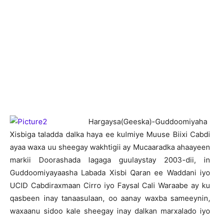
H
argaysa(Geeska)-Guddoomiyaha
Xisbiga taladda dalka haya ee kulmiye Muuse Biixi Cabdi
ayaa waxa uu sheegay wakhtigii ay Mucaaradka ahaayeen
markii Doorashada lagaga guulaystay 2003-dii, in
Guddoomiyayaasha Labada Xisbi Qaran ee Waddani iyo
UCID Cabdiraxmaan Cirro iyo Faysal Cali Waraabe ay ku
qasbeen inay tanaasulaan, oo aanay waxba sameeynin,
waxaanu sidoo kale sheegay inay dalkan marxalado iyo