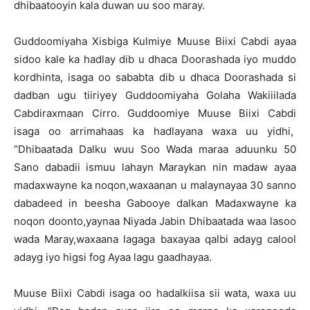
dhibaatooyin kala duwan uu soo maray.
Guddoomiyaha Xisbiga Kulmiye Muuse Biixi Cabdi ayaa
sidoo kale ka hadlay dib u dhaca Doorashada iyo muddo
kordhinta, isaga oo sababta dib u dhaca Doorashada si
dadban ugu tiiriyey Guddoomiyaha Golaha Wakiiilada
Cabdiraxmaan Cirro. Guddoomiye Muuse Biixi Cabdi
isaga oo arrimahaas ka hadlayana waxa uu yidhi,
“Dhibaatada Dalku wuu Soo Wada maraa aduunku 50
Sano dabadii ismuu lahayn Maraykan nin madaw ayaa
madaxwayne ka noqon,waxaanan u malaynayaa 30 sanno
dabadeed in beesha Gabooye dalkan Madaxwayne ka
noqon doonto,yaynaa Niyada Jabin Dhibaatada waa lasoo
wada Maray,waxaana lagaga baxayaa qalbi adayg calool
adayg iyo higsi fog Ayaa lagu gaadhayaa.
Muuse Biixi Cabdi isaga oo hadalkiisa sii wata, waxa uu