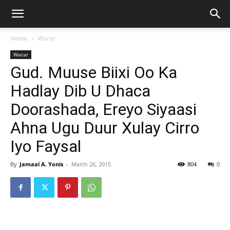
Home
Warar
Warar
Gud. Muuse Biixi Oo Ka
Hadlay Dib U Dhaca
Doorashada, Ereyo Siyaasi
Ahna Ugu Duur Xulay Cirro
Iyo Faysal
By
Jamaal A. Yonis
-
March 26, 2015
804
0