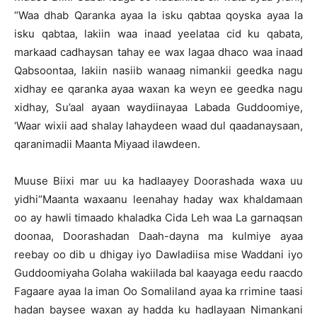
“Waa dhab Qaranka ayaa la isku qabtaa qoyska ayaa la
isku qabtaa, lakiin waa inaad yeelataa cid ku qabata,
markaad cadhaysan tahay ee wax lagaa dhaco waa inaad
Qabsoontaa, lakiin nasiib wanaag nimankii geedka nagu
xidhay ee qaranka ayaa waxan ka weyn ee geedka nagu
xidhay, Su’aal ayaan waydiinayaa Labada Guddoomiye,
‘Waar wixii aad shalay lahaydeen waad dul qaadanaysaan,
qaranimadii Maanta Miyaad ilawdeen.
Muuse Biixi mar uu ka hadlaayey Doorashada waxa uu
yidhi“Maanta waxaanu leenahay haday wax khaldamaan
oo ay hawli timaado khaladka Cida Leh waa La garnaqsan
doonaa, Doorashadan Daah-dayna ma kulmiye ayaa
reebay oo dib u dhigay iyo Dawladiisa mise Waddani iyo
Guddoomiyaha Golaha wakiilada bal kaayaga eedu raacdo
Fagaare ayaa la iman Oo Somaliland ayaa ka rrimine taasi
hadan baysee waxan ay hadda ku hadlayaan Nimankani