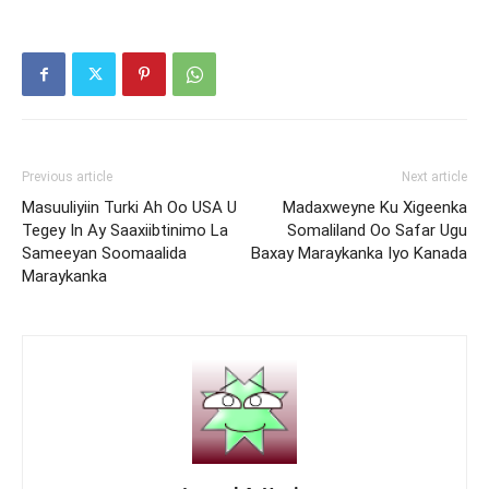
Previous article
Next article
Masuuliyiin Turki Ah Oo USA U
Madaxweyne Ku Xigeenka
Tegey In Ay Saaxiibtinimo La
Somaliland Oo Safar Ugu
Sameeyan Soomaalida
Baxay Maraykanka Iyo Kanada
Maraykanka