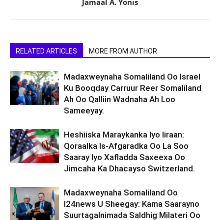
Jamaal A. Yonis
RELATED ARTICLES
MORE FROM AUTHOR
Madaxweynaha Somaliland Oo Israel
Ku Booqday Carruur Reer Somaliland
Ah Oo Qalliin Wadnaha Ah Loo
Sameeyay.
Heshiiska Maraykanka Iyo Iiraan:
Qoraalka Is-Afgaradka Oo La Soo
Saaray Iyo Xafladda Saxeexa Oo
Jimcaha Ka Dhacayso Switzerland.
Madaxweynaha Somaliland Oo
I24news U Sheegay: Kama Saarayno
Suurtagalnimada Saldhig Milateri Oo