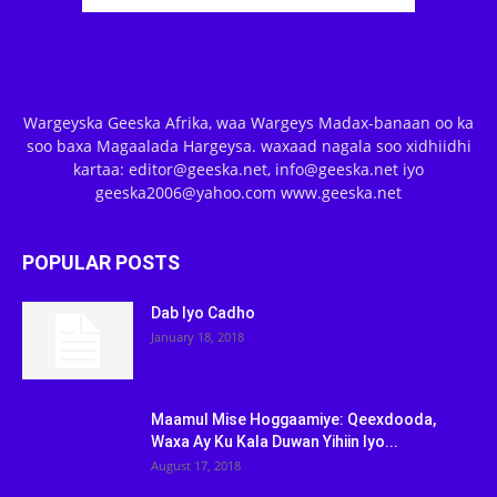
Wargeyska Geeska Afrika, waa Wargeys Madax-banaan oo ka
soo baxa Magaalada Hargeysa. waxaad nagala soo xidhiidhi
kartaa: editor@geeska.net, info@geeska.net iyo
geeska2006@yahoo.com www.geeska.net
POPULAR POSTS
Dab Iyo Cadho
January 18, 2018
Maamul Mise Hoggaamiye: Qeexdooda,
Waxa Ay Ku Kala Duwan Yihiin Iyo...
August 17, 2018