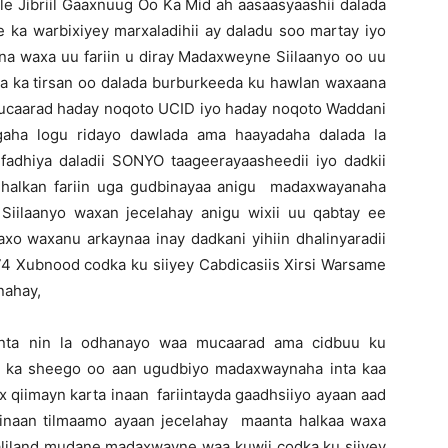
e Jibriil Gaaxnuug Oo Ka Mid ah aasaasyaashii dalada
 ka warbixiyey marxaladihii ay daladu soo martay iyo
ena waxa uu fariin u diray Madaxweyne Siilaanyo oo uu
sa ka tirsan oo dalada burburkeeda ku hawlan waxaana
mucaarad haday noqoto UCID iyo haday noqoto Waddani
aha logu ridayo dawlada ama haayadaha dalada la
dhiya daladii SONYO taageerayaasheedii iyo dadkii
 halkan fariin uga gudbinayaa anigu madaxwayanaha
iilaanyo waxan jecelahay anigu wixii uu qabtay ee
xo waxanu arkaynaa inay dadkani yihiin dhalinyaradii
 74 Xubnood codka ku siiyey Cabdicasiis Xirsi Warsame
nahay,
ta nin la odhanayo waa mucaarad ama cidbuu ku
n ka sheego oo aan ugudbiyo madaxwaynaha inta kaa
 qiimayn karta inaan fariintayda gaadhsiiyo ayaan aad
inaan tilmaamo ayaan jecelahay maanta halkaa waxa
maliland mudane madaxwayne waa kuwii codka ku siiyey