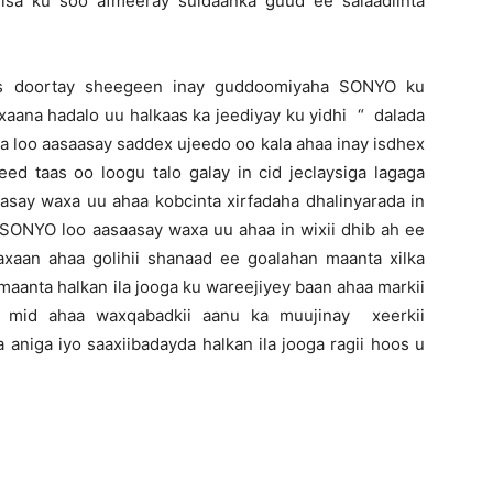
sa ku soo afmeeray suldaanka guud ee salaadiinta
iis doortay sheegeen inay guddoomiyaha SONYO ku
xaana hadalo uu halkaas ka jeediyay ku yidhi “ dalada
a loo aasaasay saddex ujeedo oo kala ahaa inay isdhex
eed taas oo loogu talo galay in cid jeclaysiga lagaga
asay waxa uu ahaa kobcinta xirfadaha dhalinyarada in
SONYO loo aasaasay waxa uu ahaa in wixii dhib ah ee
xaan ahaa golihii shanaad ee goalahan maanta xilka
maanta halkan ila jooga ku wareejiyey baan ahaa markii
mid ahaa waxqabadkii aanu ka muujinay xeerkii
aniga iyo saaxiibadayda halkan ila jooga ragii hoos u