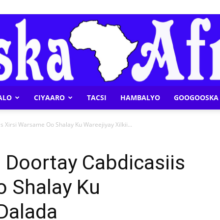
ALO
CIYAARO
TACSI
HAMBALYO
GOOGOOSKA 
Geeska
 Xirsi Warsame Oo Shalay Ku Wareejiyay Xilkii...
 Doortay Cabdicasiis
o Shalay Ku
Afrika
 Dalada