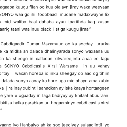
agaaba kuugu filan oo kuu olalayn jiray waxa weeyaan
SONYO waa golihii todobaad mudane madaxwayne lix
 mid waliba baal dahaba ayuu taariihda kag xusan
ig taani waa inuu black list ga kuugu jiraa.”
ay Cabdiqaadir Cumar Maxamuud oo ka socday ururka
e ka midka ah dalada dhalinyarada sonyo waxaana uu
an ka sheego in xafladan xilwareejinta ahaa ee lagu
ada SONYO Cabdicasiis Xirsi Warsame in uu yahay
ortay waxan horeba idiinku sheegay oo aad og tihiin
a dalada sonyo aanay ka hore uga mid ahayn ama xubin
a jira inay xubintii sanadkan ay iska kaaya hortaageen
de yare e ogaaday in laga badiyey ay khilaaf abuuraan
bkiisu halka garabkan uu hogaaminyo cabdi casiis xirsi
“
ano iyo Hanbalyo ah ka soo jeediyey sulaadiintii iyo