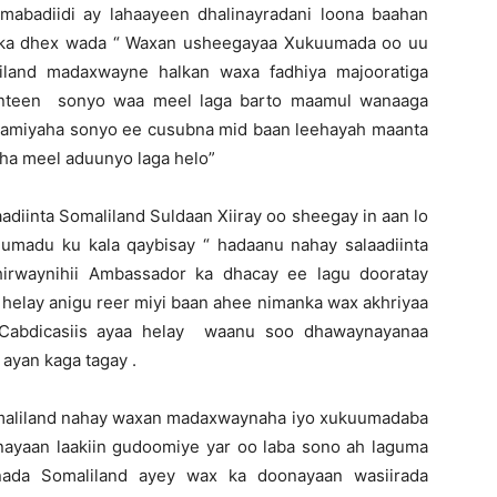
o mabadiidi ay lahaayeen dhalinayradani loona baahan
ka ka dhex wada “ Waxan usheegayaa Xukuumada oo uu
land madaxwayne halkan waxa fadhiya majooratiga
ranteen sonyo waa meel laga barto maamul wanaaga
aamiyaha sonyo ee cusubna mid baan leehayah maanta
ha meel aduunyo laga helo”
adiinta Somaliland Suldaan Xiiray oo sheegay in aan lo
umadu ku kala qaybisay “ hadaanu nahay salaadiinta
irwaynihii Ambassador ka dhacay ee lagu dooratay
 helay anigu reer miyi baan ahee nimanka wax akhriyaa
 Cabdicasiis ayaa helay waanu soo dhawaynayanaa
ayan kaga tagay .
maliland nahay waxan madaxwaynaha iyo xukuumadaba
ayaan laakiin gudoomiye yar oo laba sono ah laguma
ada Somaliland ayey wax ka doonayaan wasiirada