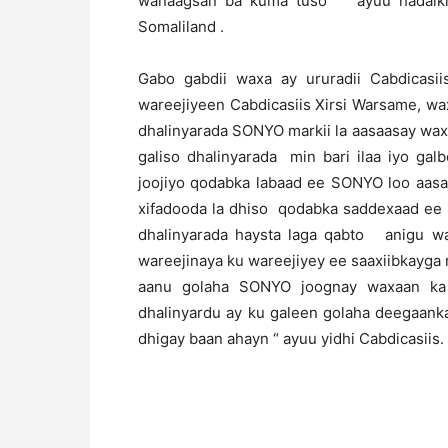
wanaagsan ba kuma tuso “ ayuu hadalkii
Somaliland .
Gabo gabdii waxa ay ururadii Cabdicas
wareejiyeen Cabdicasiis Xirsi Warsame, wa
dhalinyarada SONYO markii la aasaasay wax
galiso dhalinyarada min bari ilaa iyo galb
joojiyo qodabka labaad ee SONYO loo aasa
xifadooda la dhiso qodabka saddexaad ee 
dhalinyarada haysta laga qabto anigu wa
wareejinaya ku wareejiyey ee saaxiibkayga 
aanu golaha SONYO joognay waxaan ka 
dhalinyardu ay ku galeen golaha deegaanka 
dhigay baan ahayn “ ayuu yidhi Cabdicasiis.