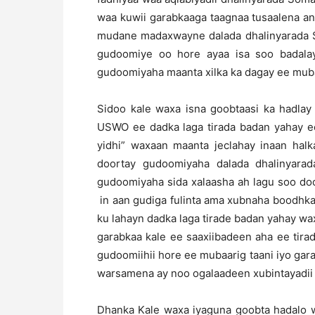
waa kuwii garabkaaga taagnaa tusaalena an
mudane madaxwayne dalada dhalinyarada 
gudoomiye oo hore ayaa isa soo badalay
gudoomiyaha maanta xilka ka dagay ee mubaar
Sidoo kale waxa isna goobtaasi ka hadl
USWO ee dadka laga tirada badan yahay e
yidhi” waxaan maanta jeclahay inaan halk
doortay gudoomiyaha dalada dhalinyar
gudoomiyaha sida xalaasha ah lagu soo do
in aan gudiga fulinta ama xubnaha boodhk
ku lahayn dadka laga tirade badan yahay wax
garabkaa kale ee saaxiibadeen aha ee tira
gudoomiihii hore ee mubaarig taani iyo gara
warsamena ay noo ogalaadeen xubintayadii 
Dhanka Kale waxa iyaguna goobta hadalo wa