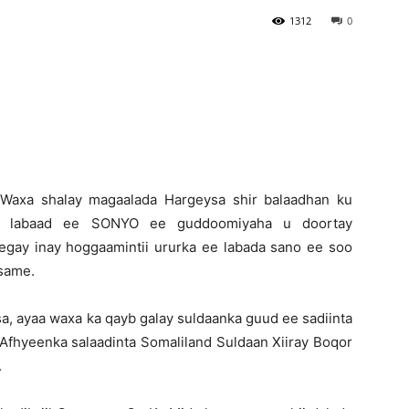
1312
0
Newspaper
-Waxa shalay magaalada Hargeysa shir balaadhan ku
ii labaad ee SONYO ee guddoomiyaha u doortay
egay inay hoggaamintii ururka ee labada sano ee soo
rsame.
, ayaa waxa ka qayb galay suldaanka guud ee sadiinta
Afhyeenka salaadinta Somaliland Suldaan Xiiray Boqor
.