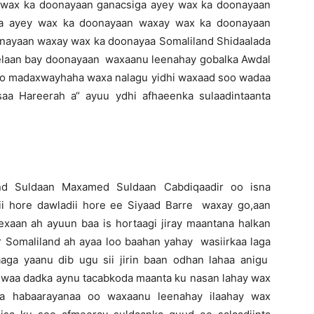
 wax ka doonayaan ganacsiga ayey wax ka doonayaan
ka ayey wax ka doonayaan waxay wax ka doonayaan
nayaan waxay wax ka doonayaa Somaliland Shidaalada
elaan bay doonayaan waxaanu leenahay gobalka Awdal
do madaxwayhaha waxa nalagu yidhi waxaad soo wadaa
saa Hareerah a“ ayuu ydhi afhaeenka sulaadintaanta
and Suldaan Maxamed Suldaan Cabdiqaadir oo isna
ii hore dawladii hore ee Siyaad Barre waxay go,aan
xaan ah ayuun baa is hortaagi jiray maantana halkan
Somaliland ah ayaa loo baahan yahay wasiirkaa laga
ga yaanu dib ugu sii jirin baan odhan lahaa anigu
 waa dadka aynu tacabkoda maanta ku nasan lahay wax
a habaarayanaa oo waxaanu leenahay ilaahay wax