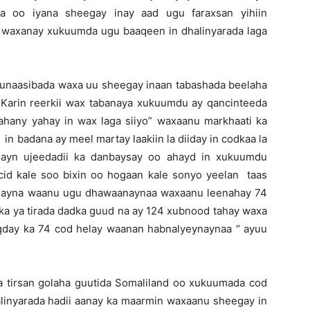
a oo iyana sheegay inay aad ugu faraxsan yihiin
o waxanay xukuumda ugu baaqeen in dhalinyarada laga
munaasibada waxa uu sheegay inaan tabashada beelaha
i Karin reerkii wax tabanaya xukuumdu ay qancinteeda
ahany yahay in wax laga siiyo” waxaanu markhaati ka
n badana ay meel martay laakiin la diiday in codkaa la
hayn ujeedadii ka danbaysay oo ahayd in xukuumdu
id kale soo bixin oo hogaan kale sonyo yeelan taas
ahayna waanu ugu dhawaanaynaa waxaanu leenahay 74
rka ya tirada dadka guud na ay 124 xubnood tahay waxa
qday ka 74 cod helay waanan habnalyeynaynaa “ ayuu
ka tirsan golaha guutida Somaliland oo xukuumada cod
linyarada hadii aanay ka maarmin waxaanu sheegay in