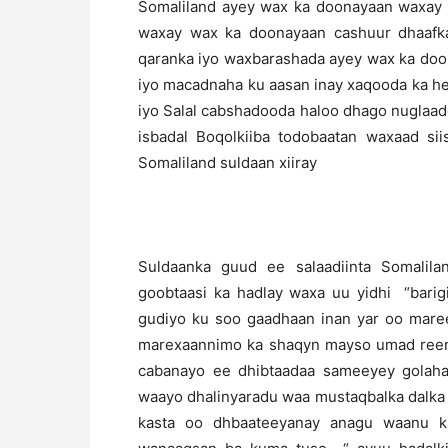
Somaliland ayey wax ka doonayaan waxay
waxay wax ka doonayaan cashuur dhaaf
qaranka iyo waxbarashada ayey wax ka doo
iyo macadnaha ku aasan inay xaqooda ka h
iyo Salal cabshadooda haloo dhago nuglaa
isbadal Boqolkiiba todobaatan waxaad sii
Somaliland suldaan xiiray
Suldaanka guud ee salaadiinta Somalil
goobtaasi ka hadlay waxa uu yidhi “barig
gudiyo ku soo gaadhaan inan yar oo maree
marexaannimo ka shaqyn mayso umad reer 
cabanayo ee dhibtaadaa sameeyey golahaa
waayo dhalinyaradu waa mustaqbalka dalka
kasta oo dhbaateeyanay anagu waanu k