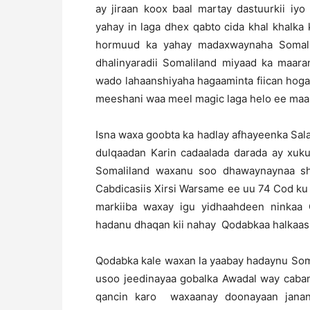
ay jiraan koox baal martay dastuurkii iy
yahay in laga dhex qabto cida khal khal
hormuud ka yahay madaxwaynaha Somali
dhalinyaradii Somaliland miyaad ka maa
wado lahaanshiyaha hagaaminta fiican hog
meeshani waa meel magic laga helo ee maa
Isna waxa goobta ka hadlay afhayeenka Sala
dulqaadan Karin cadaalada darada ay xuku
Somaliland waxanu soo dhawaynaynaa sh
Cabdicasiis Xirsi Warsame ee uu 74 Cod ku
markiiba waxay igu yidhaahdeen ninkaa
hadanu dhaqan kii nahay Qodabkaa halkaas 
Qodabka kale waxan la yaabay hadaynu So
usoo jeedinayaa gobalka Awadal way caban
qancin karo waxaanay doonayaan janan