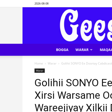
2026-08-08
BOGGA
WARAR
MAQA
Home
Warar
Golihii SONYO Ee Doortay Cabdicasiis
Warar
Golihii SONYO Ee
Xirsi Warsame O
Wareejiyay Xilkii