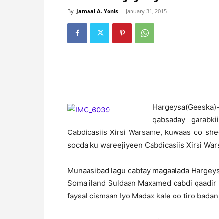
By
Jamaal A. Yonis
-
January 31, 2015
H
argeysa(Geeska)
qabsaday garabk
Cabdicasiis Xirsi Warsame, kuwaas oo she
socda ku wareejiyeen Cabdicasiis Xirsi Wa
Munaasibad lagu qabtay magaalada Hargeysa
Somaliland Suldaan Maxamed cabdi qaadir 
faysal cismaan Iyo Madax kale oo tiro badan