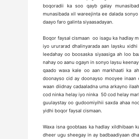
boqoradii ka soo qayb galay munasibad
munasibada xil wareejinta ee dalada sony
daayo faro galinta siyaasadayan.
Boqor faysal cismaan oo isagu ka hadlay 
iyo ururarad dhalinyarada aan laysku xidh
leedahay oo boosaska siyaasiga ah loo ba
nahay oo aanu ogayn in sonyo laysu keenay i
qaado waxa kale oo aan markhaati ka a
doonayso cid ay doonayso mooyee inaan c
waan diidnay cadaaladna uma arkayno ila
cod ninka helay iyo ninka 50 cod helay ma
guulaystay oo gudoomiyihii saxda ahaa no
yidhi boqor faysal cismaan.
Waxa isna goobtaas ka hadlay xildhibaan 
dheer ugu sheegay in ay badbaadiyaan dha