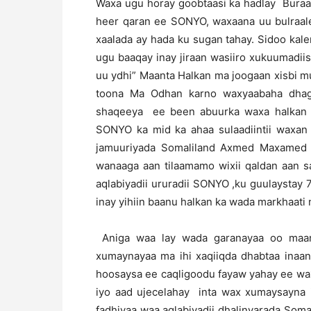
Waxa ugu horay goobtaasi ka hadlay Buraal
heer qaran ee SONYO, waxaana uu bulraale
xaalada ay hada ku sugan tahay. Sidoo kal
ugu baaqay inay jiraan wasiiro xukuumadii
uu ydhi” Maanta Halkan ma joogaan xisbi 
toona Ma Odhan karno waxyaabaha dhag
shaqeeya ee been abuurka waxa halkan fa
SONYO ka mid ka ahaa sulaadiintii waxan
jamuuriyada Somaliland Axmed Maxamed S
wanaaga aan tilaamamo wixii qaldan aan sa
aqlabiyadii ururadii SONYO ,ku guulaystay
inay yihiin baanu halkan ka wada markhaati 
Aniga waa lay wada garanayaa oo maan
xumaynayaa ma ihi xaqiiqda dhabtaa inaa
hoosaysa ee caqligoodu fayaw yahay ee wax
iyo aad ujecelahay inta wax xumaysayna 
fadhiyaa waa aqlabiyadii dhalinyarada So