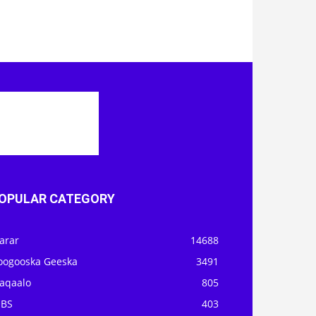
OPULAR CATEGORY
arar
14688
oogooska Geeska
3491
aqaalo
805
OBS
403