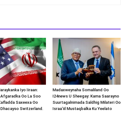
araykanka Iyo Iiraan:
Madaxweynaha Somaliland Oo
s-Afgaradka Oo La Soo
I24news U Sheegay: Kama Saarayno
Xafladda Saxeexa Oo
Suurtagalnimada Saldhig Milateri Oo
 Dhacayso Switzerland.
Israa’iil Mustaqbalka Ku Yeelato