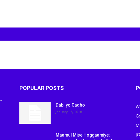
POPULAR POSTS
P
-
Dab Iyo Cadho
W
January 18, 2018
G
M
J
Maamul Mise Hoggaamiye: