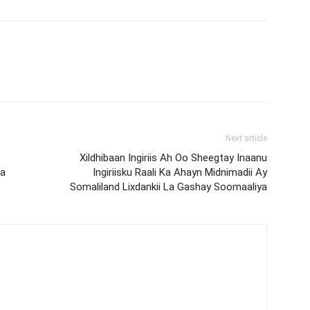
Next article
Xildhibaan Ingiriis Ah Oo Sheegtay Inaanu
ga
Ingiriisku Raali Ka Ahayn Midnimadii Ay
Somaliland Lixdankii La Gashay Soomaaliya