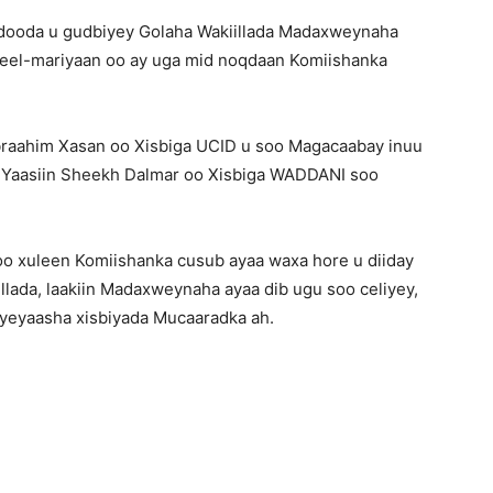
ooda u gudbiyey Golaha Wakiillada Madaxweynaha
 meel-mariyaan oo ay uga mid noqdaan Komiishanka
braahim Xasan oo Xisbiga UCID u soo Magacaabay inuu
n Yaasiin Sheekh Dalmar oo Xisbiga WADDANI soo
 xuleen Komiishanka cusub ayaa waxa hore u diiday
lada, laakiin Madaxweynaha ayaa dib ugu soo celiyey,
yeyaasha xisbiyada Mucaaradka ah.