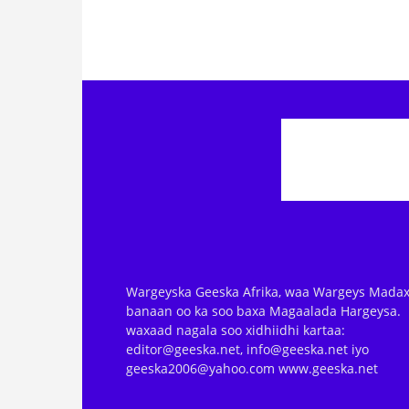
Wargeyska Geeska Afrika, waa Wargeys Madax
banaan oo ka soo baxa Magaalada Hargeysa.
waxaad nagala soo xidhiidhi kartaa:
editor@geeska.net, info@geeska.net iyo
geeska2006@yahoo.com www.geeska.net