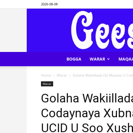
2026-08-08
BOGGA
WARAR
MAQA
Home
Warar
Golaha Wakiillada Oo Maanta U Co
Warar
Golaha Wakiilla
Codaynaya Xubn
UCID U Soo Xus