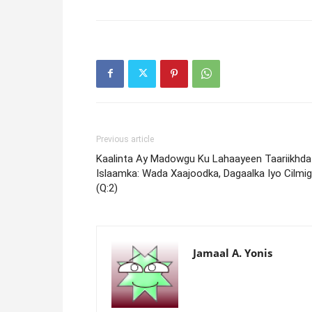
Previous article
Kaalinta Ay Madowgu Ku Lahaayeen Taariikhda
Islaamka: Wada Xaajoodka, Dagaalka Iyo Cilmi
(Q:2)
Jamaal A. Yonis