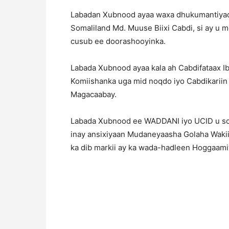
Labadan Xubnood ayaa waxa dhukumantiyad
Somaliland Md. Muuse Biixi Cabdi, si ay u
cusub ee doorashooyinka.
Labada Xubnood ayaa kala ah Cabdifataax I
Komiishanka uga mid noqdo iyo Cabdikarii
Magacaabay.
Labada Xubnood ee WADDANI iyo UCID u soo
inay ansixiyaan Mudaneyaasha Golaha Wakiil
ka dib markii ay ka wada-hadleen Hoggaami