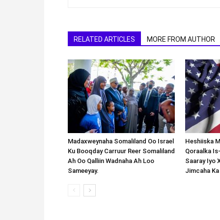
RELATED ARTICLES
MORE FROM AUTHOR
Madaxweynaha Somaliland Oo Israel
Heshiiska M
Ku Booqday Carruur Reer Somaliland
Qoraalka I
Ah Oo Qalliin Wadnaha Ah Loo
Saaray Iyo 
Sameeyay.
Jimcaha Ka