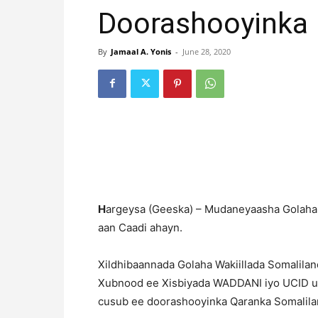
Doorashooyinka
By
Jamaal A. Yonis
-
June 28, 2020
H
argeysa (Geeska) – Mudaneyaasha Golaha 
aan Caadi ahayn.
Xildhibaannada Golaha Wakiillada Somalilan
Xubnood ee Xisbiyada WADDANI iyo UCID uu
cusub ee doorashooyinka Qaranka Somalila