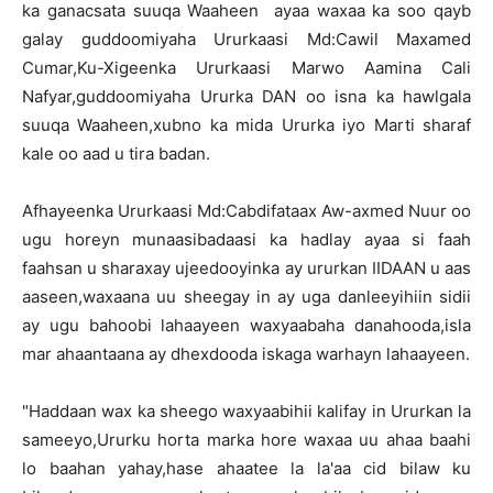
ka ganacsata suuqa Waaheen ayaa waxaa ka soo qayb
galay guddoomiyaha Ururkaasi Md:Cawil Maxamed
Cumar,Ku-Xigeenka Ururkaasi Marwo Aamina Cali
Nafyar,guddoomiyaha Ururka DAN oo isna ka hawlgala
suuqa Waaheen,xubno ka mida Ururka iyo Marti sharaf
kale oo aad u tira badan.
Afhayeenka Ururkaasi Md:Cabdifataax Aw-axmed Nuur oo
ugu horeyn munaasibadaasi ka hadlay ayaa si faah
faahsan u sharaxay ujeedooyinka ay ururkan IIDAAN u aas
aaseen,waxaana uu sheegay in ay uga danleeyihiin sidii
ay ugu bahoobi lahaayeen waxyaabaha danahooda,isla
mar ahaantaana ay dhexdooda iskaga warhayn lahaayeen.
"Haddaan wax ka sheego waxyaabihii kalifay in Ururkan la
sameeyo,Ururku horta marka hore waxaa uu ahaa baahi
lo baahan yahay,hase ahaatee la la'aa cid bilaw ku