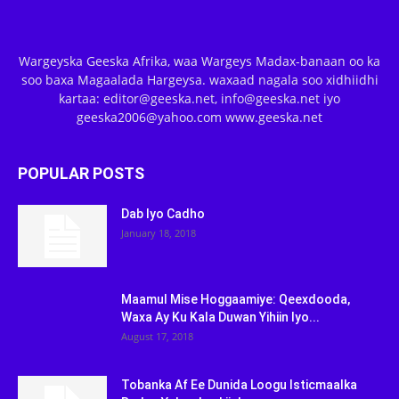
Wargeyska Geeska Afrika, waa Wargeys Madax-banaan oo ka
soo baxa Magaalada Hargeysa. waxaad nagala soo xidhiidhi
kartaa: editor@geeska.net, info@geeska.net iyo
geeska2006@yahoo.com www.geeska.net
POPULAR POSTS
Dab Iyo Cadho
January 18, 2018
Maamul Mise Hoggaamiye: Qeexdooda,
Waxa Ay Ku Kala Duwan Yihiin Iyo...
August 17, 2018
Tobanka Af Ee Dunida Loogu Isticmaalka