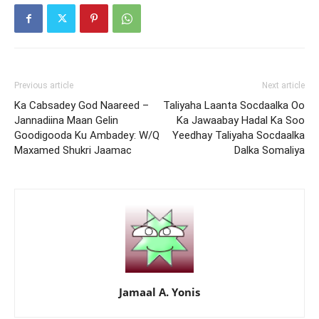
Previous article
Next article
Ka Cabsadey God Naareed –
Taliyaha Laanta Socdaalka Oo
Jannadiina Maan Gelin
Ka Jawaabay Hadal Ka Soo
Goodigooda Ku Ambadey: W/Q
Yeedhay Taliyaha Socdaalka
Maxamed Shukri Jaamac
Dalka Somaliya
Jamaal A. Yonis