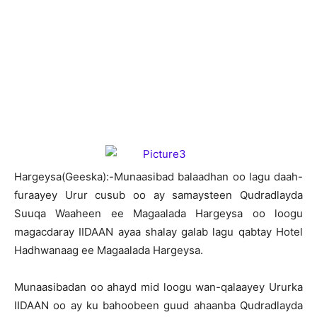
H
argeysa(Geeska):-Munaasibad balaadhan oo lagu daah-
furaayey Urur cusub oo ay samaysteen Qudradlayda
Suuqa Waaheen ee Magaalada Hargeysa oo loogu
magacdaray IIDAAN ayaa shalay galab lagu qabtay Hotel
Hadhwanaag ee Magaalada Hargeysa.
Munaasibadan oo ahayd mid loogu wan-qalaayey Ururka
IIDAAN oo ay ku bahoobeen guud ahaanba Qudradlayda