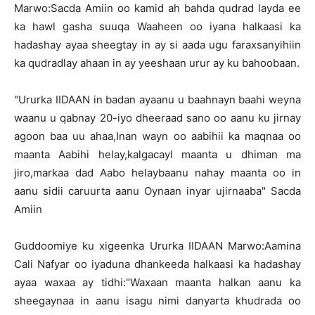
Marwo:Sacda Amiin oo kamid ah bahda qudrad layda ee
ka hawl gasha suuqa Waaheen oo iyana halkaasi ka
hadashay ayaa sheegtay in ay si aada ugu faraxsanyihiin
ka qudradlay ahaan in ay yeeshaan urur ay ku bahoobaan.
"Ururka IIDAAN in badan ayaanu u baahnayn baahi weyna
waanu u qabnay 20-iyo dheeraad sano oo aanu ku jirnay
agoon baa uu ahaa,Inan wayn oo aabihii ka maqnaa oo
maanta Aabihi helay,kalgacayl maanta u dhiman ma
jiro,markaa dad Aabo helaybaanu nahay maanta oo in
aanu sidii caruurta aanu Oynaan inyar ujirnaaba" Sacda
Amiin
Guddoomiye ku xigeenka Ururka IIDAAN Marwo:Aamina
Cali Nafyar oo iyaduna dhankeeda halkaasi ka hadashay
ayaa waxaa ay tidhi:"Waxaan maanta halkan aanu ka
sheegaynaa in aanu isagu nimi danyarta khudrada oo