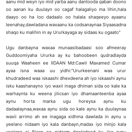
aanu mid weyn iyo mid yarba aanu dantooda qaban doono
oo aanan ku duulayn oo cagaf halagaliyo ma lihin,hala
daayo oo ha loo dadaalo oo halala shaqeeyo ayaanu
leenahay,dawladana waxaanu ka codsanaynaa Siyaasadna
shaqo ku malihin in ay Ururkayaga ay sidaas ku ogaato"
Ugu danbayna waxaa munaasibadaasi soo afmeeray
Guddoomiyaha Ururka ay ku bahoobeen qudradlayda
suuqa Waaheen ee IIDAAN Md:Cawil Maxamed Cumar
ayaa isna waaa uu yidhi:"Ururkeenani waa urur
khudradeed waa iskaashi dhexdeena ah iyo iskaashi aynu
isku kaashanayno iyo waxii inaga dhiman sida oo kale ka
warhaynta ku weena jilicsan iyo dhamaanteenba ayaa
aynu horta marka ugu horeysa aynu ku
dadaalaynaa,waxaa aynu sida oo kale aynu ka duulaynaa
waxii arrimo ah ee inagaga xidhma dawlada in aynu u
yeelano nidaam iyo kala danbayn,madax iyo minjo kala
yeelano si fiican oo nidaam dawladeed ku jira aynu