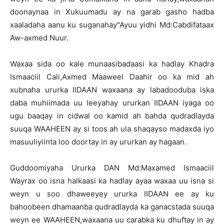
doonaynaa in Xukuumadu ay na garab gasho hadba
xaaladaha aanu ku suganahay"Ayuu yidhi Md:Cabdifataax
Aw-axmed Nuur.
Waxaa sida oo kale munaasibadaasi ka hadlay Khadra
Ismaaciil Cali,Axmed Maaweel Daahir oo ka mid ah
xubnaha ururka IIDAAN waxaana ay labadooduba iska
daba muhiimada uu leeyahay ururkan IIDAAN iyaga oo
ugu baaqay in cidwal oo kamid ah bahda qudradlayda
suuqa WAAHEEN ay si toos ah ula shaqayso madaxda iyo
masuuliyiinta loo doortay in ay ururkan ay hagaan.
Guddoomiyaha Ururka DAN Md:Maxamed Ismaaciil
Wayrax oo isna halkaasi ka hadlay ayaa waxaa uu isna si
weyn u soo dhaweeyey ururka IIDAAN ee ay ku
bahoobeen dhamaanba qudradlayda ka ganacstada suuqa
weyn ee WAAHEEN,waxaana uu carabka ku dhuftay in ay