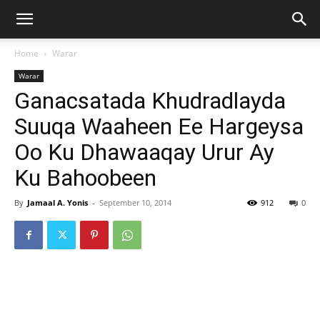
Home
Warar
Warar
Ganacsatada Khudradlayda
Suuqa Waaheen Ee Hargeysa
Oo Ku Dhawaaqay Urur Ay
Ku Bahoobeen
By
Jamaal A. Yonis
-
September 10, 2014
912
0