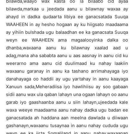
bilawda,waayo wax kasta oo la bilaabo cid ayaa
bilawda,markaa u jeedada aanu u bilawnay waxaa ay
ahayd in dadka qudaarta Iibiya ee ganacsatada Suuqa
WAAHEEN in ay hesho hogaan ay ku hiigsato maadaama
ay yihiin bulshada ugu balaadhan ee ka ganacsata Suuqa
weyn ee WAAHEEN ama magaalooyinka dalka oo
dhanba,waxaana aanu ku bilawnay xaalad aad u
adag,mana aha sababta aanu u aas aasnay in aanu cid ku
weerarno ama aanu cid duulimaad ku nahay laakiin
waxaanu garanay in aanu ka tashano arrimahayaga iyo
danahayaga oo haddii ay ugu yartahay in aanu kaayaga
Xanuun sada,Meheradiisa iyo hawlihiisu ay soo gabaan
sidii aanu wax ula qaban lahayn una ogaan lahayn oo aanu
garab iyo gaashaanba aanu u siin lahayn,ujeedada kale
waxa weeye maadaama aanu nahay dadka ugu badan ee
ganacsatada ah haddana aan meelna dawlada u diiwaan
gashanayn,waxaanu tusaynaa in aanu nahay cududa ugu
weyn ee ka jirta Somaliland in aanu nahay,waxaanan