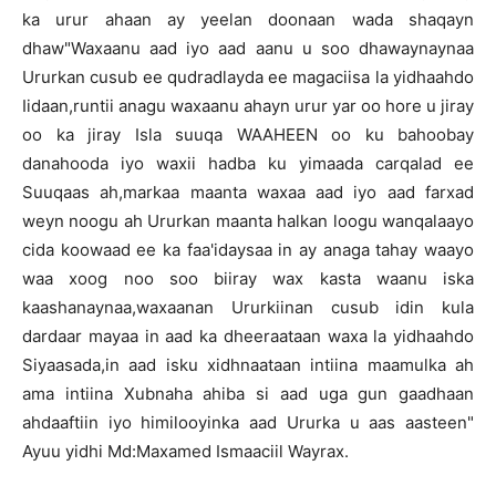
ka urur ahaan ay yeelan doonaan wada shaqayn
dhaw"Waxaanu aad iyo aad aanu u soo dhawaynaynaa
Ururkan cusub ee qudradlayda ee magaciisa la yidhaahdo
Iidaan,runtii anagu waxaanu ahayn urur yar oo hore u jiray
oo ka jiray Isla suuqa WAAHEEN oo ku bahoobay
danahooda iyo waxii hadba ku yimaada carqalad ee
Suuqaas ah,markaa maanta waxaa aad iyo aad farxad
weyn noogu ah Ururkan maanta halkan loogu wanqalaayo
cida koowaad ee ka faa'idaysaa in ay anaga tahay waayo
waa xoog noo soo biiray wax kasta waanu iska
kaashanaynaa,waxaanan Ururkiinan cusub idin kula
dardaar mayaa in aad ka dheeraataan waxa la yidhaahdo
Siyaasada,in aad isku xidhnaataan intiina maamulka ah
ama intiina Xubnaha ahiba si aad uga gun gaadhaan
ahdaaftiin iyo himilooyinka aad Ururka u aas aasteen"
Ayuu yidhi Md:Maxamed Ismaaciil Wayrax.