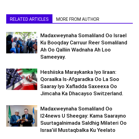
RELATED ARTICLES
MORE FROM AUTHOR
Madaxweynaha Somaliland Oo Israel
Ku Booqday Carruur Reer Somaliland
Ah Oo Qalliin Wadnaha Ah Loo
Sameeyay.
Heshiiska Maraykanka Iyo Iiraan:
Qoraalka Is-Afgaradka Oo La Soo
Saaray Iyo Xafladda Saxeexa Oo
Jimcaha Ka Dhacayso Switzerland.
Madaxweynaha Somaliland Oo
I24news U Sheegay: Kama Saarayno
Suurtagalnimada Saldhig Milateri Oo
Israa’iil Mustaqbalka Ku Yeelato