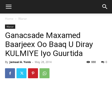
Home
Warar
Warar
Ganacsade Maxamed
Baarjeex Oo Baaq U Diray
KULMIYE Iyo Guurtida
By
Jamaal A. Yonis
-
May 28, 2014
888
0