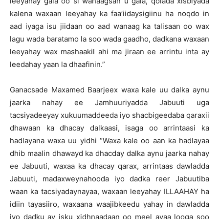
leeyahay gala oo si wanaagsan u gala, qolada xisbiyada
kalena waxaan leeyahay ka faa’iidaysigiinu ha noqdo in
aad iyaga isu jiidaan oo aad wanaag ka talisaan oo wax
lagu wada baratamo la soo wada gaadho, dadkana waxaan
leeyahay wax mashaakil ahi ma jiraan ee arrintu inta ay
leedahay yaan la dhaafinin.”
Ganacsade Maxamed Baarjeex waxa kale uu dalka aynu
jaarka nahay ee Jamhuuriyadda Jabuuti uga
tacsiyadeeyay xukuumaddeeda iyo shacbigeedaba qaraxii
dhawaan ka dhacay dalkaasi, isaga oo arrintaasi ka
hadlayana waxa uu yidhi “Waxa kale oo aan ka hadlayaa
dhib maalin dhawayd ka dhacday dalka aynu jaarka nahay
ee Jabuuti, waxaa ka dhacay qarax, arrintaas dawladda
Jabuuti, madaxweynahooda iyo dadka reer Jabuutiba
waan ka tacsiyadaynayaa, waxaan leeyahay ILLAAHAY ha
idiin tayasiiro, waxaana waajibkeedu yahay in dawladda
iyo dadku ay isku xidhnaadaan oo meel ayaa looga soo