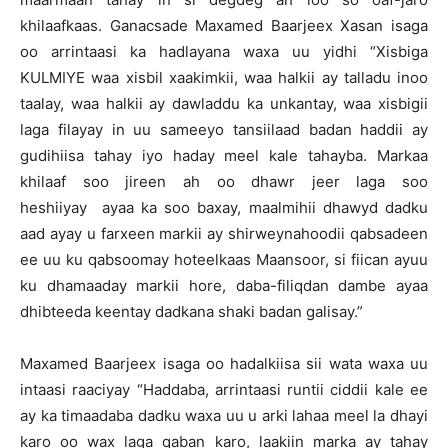
khilaafkaas. Ganacsade Maxamed Baarjeex Xasan isaga
oo arrintaasi ka hadlayana waxa uu yidhi “Xisbiga
KULMIYE waa xisbil xaakimkii, waa halkii ay talladu inoo
taalay, waa halkii ay dawladdu ka unkantay, waa xisbigii
laga filayay in uu sameeyo tansiilaad badan haddii ay
gudihiisa tahay iyo haday meel kale tahayba. Markaa
khilaaf soo jireen ah oo dhawr jeer laga soo
heshiiyay ayaa ka soo baxay, maalmihii dhawyd dadku
aad ayay u farxeen markii ay shirweynahoodii qabsadeen
ee uu ku qabsoomay hoteelkaas Maansoor, si fiican ayuu
ku dhamaaday markii hore, daba-filiqdan dambe ayaa
dhibteeda keentay dadkana shaki badan galisay.”
Maxamed Baarjeex isaga oo hadalkiisa sii wata waxa uu
intaasi raaciyay “Haddaba, arrintaasi runtii ciddii kale ee
ay ka timaadaba dadku waxa uu u arki lahaa meel la dhayi
karo oo wax laga qaban karo, laakiin marka ay tahay