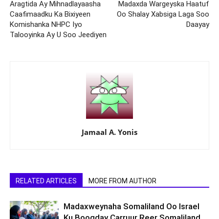
Aragtida Ay Mihnadlayaasha
Madaxda Wargeyska Haatuf
Caafimaadku Ka Bixiyeen
Oo Shalay Xabsiga Laga Soo
Komishanka NHPC Iyo
Daayay
Talooyinka Ay U Soo Jeediyen
Jamaal A. Yonis
RELATED ARTICLES
MORE FROM AUTHOR
Madaxweynaha Somaliland Oo Israel
Ku Booqday Carruur Reer Somaliland