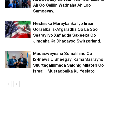
Ah Oo Qalliin Wadnaha Ah Loo
Sameeyay.
Heshiiska Maraykanka Iyo Iiraan:
Qoraalka Is-Afgaradka Oo La Soo
Saaray Iyo Xafladda Saxeexa Oo
Jimcaha Ka Dhacayso Switzerland.
Madaxweynaha Somaliland Oo
I24news U Sheegay: Kama Saarayno
Suurtagalnimada Saldhig Milateri Oo
Israa’iil Mustaqbalka Ku Yeelato