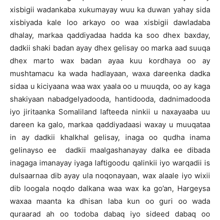
xisbigii wadankaba xukumayay wuu ka duwan yahay sida
xisbiyada kale loo arkayo oo waa xisbigii dawladaba
dhalay, markaa qaddiyadaa hadda ka soo dhex baxday,
dadkii shaki badan ayay dhex gelisay oo marka aad suuqa
dhex marto wax badan ayaa kuu kordhaya oo ay
mushtamacu ka wada hadlayaan, waxa dareenka dadka
sidaa u kiciyaana waa wax yaala oo u muuqda, oo ay kaga
shakiyaan nabadgelyadooda, hantidooda, dadnimadooda
iyo jiritaanka Somaliland lafteeda ninkii u naxayaaba uu
dareen ka galo, markaa qaddiyadaasi waxay u muuqataa
in ay dadkii khalkhal gelisay, inaga oo qudha inama
gelinayso ee dadkii maalgashanayay dalka ee dibada
inagaga imanayay iyaga laftigoodu qalinkii iyo warqadii is
dulsaarnaa dib ayay ula noqonayaan, wax alaale iyo wixii
dib loogala noqdo dalkana waa wax ka go’an, Hargeysa
waxaa maanta ka dhisan laba kun oo guri oo wada
quraarad ah oo todoba dabaq iyo sideed dabaq oo