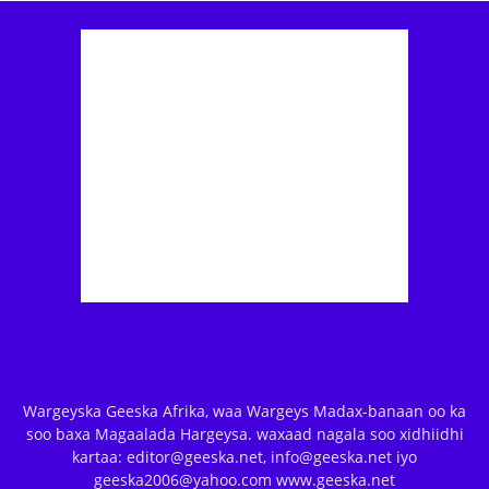
Wargeyska Geeska Afrika, waa Wargeys Madax-banaan oo ka
soo baxa Magaalada Hargeysa. waxaad nagala soo xidhiidhi
kartaa: editor@geeska.net, info@geeska.net iyo
geeska2006@yahoo.com www.geeska.net