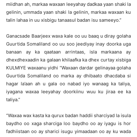
miidhan ah, markaa waxaan leeyahay dadkaa yaan shaki la
gelinin, ummada yaan shaki la gelinin, markaa waxaan ku
talin lahaa in uu xisbigu tanaasul badan isu sameeyo.”
Ganacsade Baarjeex waxa kale oo uu baaq u diray golaha
Guurtida Somaliland oo uu soo jeediyay inay doorka uga
banaan ay ka qaataan arrintaas, isla markaana ay
dhexdhexaadin ka galaan khilaafka ka dhex curtay xisbiga
KULMIYE waxaanu yidhi “Waxaan dardar gelinayaa golaha
Guurtida Somaliland oo marka ay dhibaato dhacdaba si
hagar la’aan ah u gala oo nabad iyo wanaag ka taliya,
iyagana waxaa leeyahay doorkiinu wuu ku jiraa ee ka
taliya.”
“Waxaa wax kasta ka qurux badan haddii sharciyad la isula
baydho oo xaga sharciga loo baydho oo ay iyagu is hor
fadhiistaan oo ay sharici isugu yimaadaan oo ay ku wada