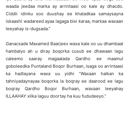
waada jeedaa marka ay arrintaasi oo kale ay dhacdo.
Ciddii idinku soo duushay ee khaladkaa samaysayna
iskaashi wadareed ayaa lagaga bixi karaa, markaa waxaan
leeyahay is-dugsada.”
Ganacsade Maxamed Baarjeex waxa kale oo uu dhambaal
hambalyo ah u diray boqorka cusub ee dhawaan lagu
caleemo saaray magaalada Qardho ee maamul
goboleedka Puntaland Boqor Burhaan, isaga oo arrintaasi
ka hadlayana waxa uu yidhi “Waxaan halkan ka
tahniyadaynayaa boqorka la boqray ee daarood ee lagu
boqray Qardho Boqor Burhaan, waxaan leeyahay
ILLAAHAY xilka laguu doortay ha kuu fududeeyo.”