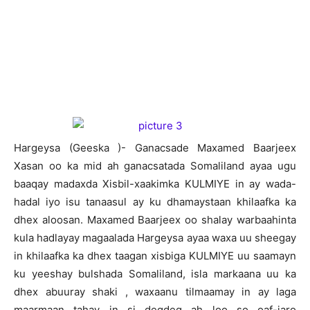
H
argeysa (Geeska )- Ganacsade Maxamed Baarjeex
Xasan oo ka mid ah ganacsatada Somaliland ayaa ugu
baaqay madaxda Xisbil-xaakimka KULMIYE in ay wada-
hadal iyo isu tanaasul ay ku dhamaystaan khilaafka ka
dhex aloosan. Maxamed Baarjeex oo shalay warbaahinta
kula hadlayay magaalada Hargeysa ayaa waxa uu sheegay
in khilaafka ka dhex taagan xisbiga KULMIYE uu saamayn
ku yeeshay bulshada Somaliland, isla markaana uu ka
dhex abuuray shaki , waxaanu tilmaamay in ay laga
maarmaan tahay in si degdeg ah loo so oaf-jaro