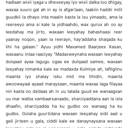
hadlaan wixii iyaga u dhexeeyay iyo wixii dalka loo dhigay,
waxaa suuro gal ah in ay is afgartaan, laakiin haddii milil
guudkii la dhayo inta maalin kasta la isu yimaado, ama la
reereeyo ama si kale la yidhaahdo, wax qurux ah oo ay
leedahay ma jirto, waxaan leeyahay bahashaasi reer
yaanay noqon, yaan la reerayn, hay’addaha shaqada ku
lihi ha galaan.” Ayuu yidhi Maxamed Baarjeex Xasan,
waxaanu intaa raaciyay “Madaxweynaha waxaan leeyahay
dulqaad ayaa lagugu ogaa ee dulqaad samee, waxaan
leeyahay nimanka kale ee madaxda Kulmiye ah, laftigiinu
maanta iyo shalay isku mid ma tihidin, maanta
awoowayaal ayaad maraysaan, maanta waxaa laga filayaa
nin kasta oo da’daas ah in uu talada guud ee wanaagsan
uu mar walba xambaarsanaado, sharciyaddana aan la isla
dhaafin, sharciyadda ha ku gudbo oo wanaag ha ku
gudbo. Golaha guurtidana waxaan leeyahay sidii aad u
geli jirteen u gala, ciddii kale ee danaynaysana waxaan