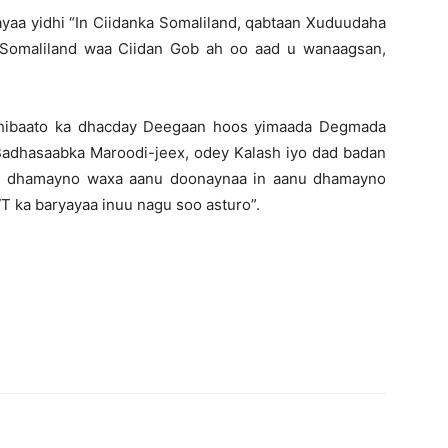
ayaa yidhi “In Ciidanka Somaliland, qabtaan Xuduudaha
 Somaliland waa Ciidan Gob ah oo aad u wanaagsan,
dhibaato ka dhacday Deegaan hoos yimaada Degmada
 Badhasaabka Maroodi-jeex, odey Kalash iyo dad badan
nu dhamayno waxa aanu doonaynaa in aanu dhamayno
WT ka baryayaa inuu nagu soo asturo”.