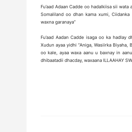
Fu’aad Adaan Cadde oo hadalkiisa sii wata 
Somaliland oo dhan kama xumi, Ciidanka
waxna garanaya”
Fu’aad Aadan Cadde isaga oo ka hadlay 
Xudun ayaa yidhi “Aniga, Wasiirka Biyaha,
oo kale, ayaa waxa aanu u baxnay in aa
dhibaatadii dhacday, waxaana ILLAAHAY S