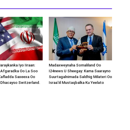
araykanka Iyo Iiraan:
Madaxweynaha Somaliland Oo
s-Afgaradka Oo La Soo
I24news U Sheegay: Kama Saarayno
Xafladda Saxeexa Oo
Suurtagalnimada Saldhig Milateri Oo
 Dhacayso Switzerland.
Israa’iil Mustaqbalka Ku Yeelato