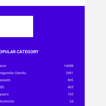
OPULAR CATEGORY
arar
14688
oogooska Geeska
3491
aqaalo
805
OBS
403
iyaaro
103
olumnists
54