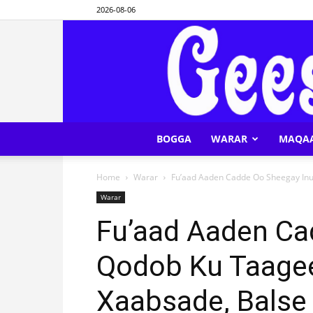
2026-08-06
BOGGA
WARAR
MAQA
Home
Warar
Fu’aad Aaden Cadde Oo Sheegay Inu
Warar
Fu’aad Aaden Ca
Qodob Ku Taage
Xaabsade, Balse