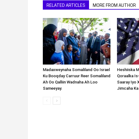
RELATED ARTICLES
MORE FROM AUTHOR
Madaxweynaha Somaliland Oo Israel
Heshiiska M
Ku Booqday Carruur Reer Somaliland
Qoraalka I
Ah Oo Qalliin Wadnaha Ah Loo
Saaray Iyo 
Sameeyay.
Jimcaha Ka