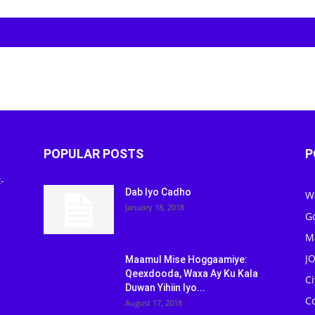
POPULAR POSTS
P
-
Dab Iyo Cadho
W
January 18, 2018
G
M
J
Maamul Mise Hoggaamiye:
Qeexdooda, Waxa Ay Ku Kala
C
Duwan Yihiin Iyo...
C
August 17, 2018