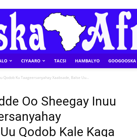
ALO
CIYAARO
TACSI
HAMBALYO
GOOGOOSKA 
Geeska
u Qodob Ku Taageersanyahay Xaabsade, Balse Uu...
dde Oo Sheegay Inuu
ersanyahay
Afrika
 Uu Qodob Kale Kaga