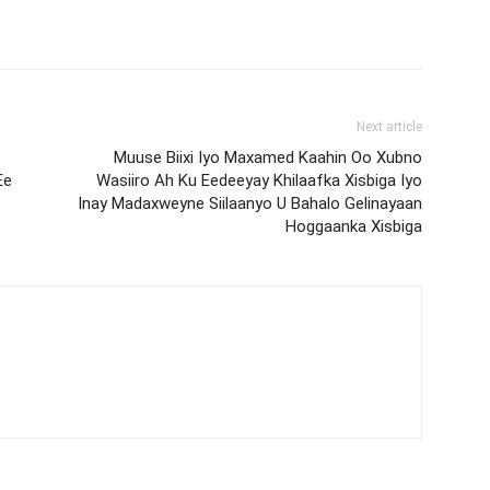
Next article
Muuse Biixi Iyo Maxamed Kaahin Oo Xubno
Ee
Wasiiro Ah Ku Eedeeyay Khilaafka Xisbiga Iyo
Inay Madaxweyne Siilaanyo U Bahalo Gelinayaan
Hoggaanka Xisbiga