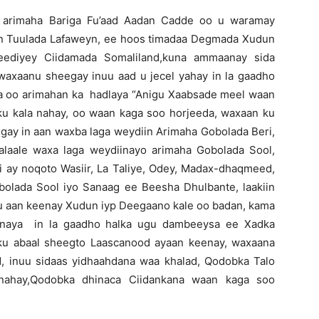
e arimaha Bariga Fu’aad Aadan Cadde oo u waramay
an Tuulada Lafaweyn, ee hoos timadaa Degmada Xudun
ediyey Ciidamada Somaliland,kuna ammaanay sida
 waxaanu sheegay inuu aad u jecel yahay in la gaadho
a oo arimahan ka hadlaya “Anigu Xaabsade meel waan
 ku kala nahay, oo waan kaga soo horjeeda, waxaan ku
gay in aan waxba laga weydiin Arimaha Gobolada Beri,
alaale waxa laga weydiinayo arimaha Gobolada Sool,
ii ay noqoto Wasiir, La Taliye, Odey, Madax-dhaqmeed,
bolada Sool iyo Sanaag ee Beesha Dhulbante, laakiin
igu aan keenay Xudun iyp Deegaano kale oo badan, kama
onaya in la gaadho halka ugu dambeeysa ee Xadka
ku abaal sheegto Laascanood ayaan keenay, waxaana
, inuu sidaas yidhaahdana waa khalad, Qodobka Talo
 nahay,Qodobka dhinaca Ciidankana waan kaga soo