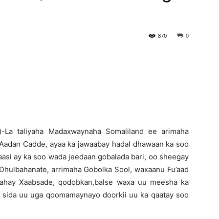
Newspaper
870
0
)-La taliyaha Madaxwaynaha Somaliland ee arimaha
 Aadan Cadde, ayaa ka jawaabay hadal dhawaan ka soo
asi ay ka soo wada jeedaan gobalada bari, oo sheegay
a Dhulbahanate, arrimaha Gobolka Sool, waxaanu Fu’aad
yahay Xaabsade, qodobkan,balse waxa uu meesha ka
 sida uu uga qoomamaynayo doorkii uu ka qaatay soo