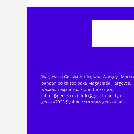
Wargeyska Geeska Afrika, waa Wargeys Madax
banaan oo ka soo baxa Magaalada Hargeysa.
waxaad nagala soo xidhiidhi kartaa:
editor@geeska.net, info@geeska.net iyo
geeska2006@yahoo.com www.geeska.net