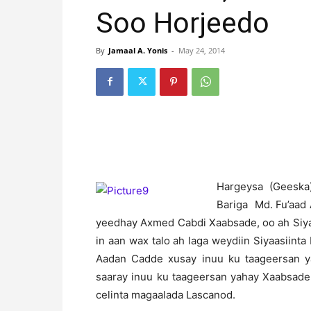
Soo Horjeedo
By
Jamaal A. Yonis
-
May 24, 2014
H
argeysa (Geeska
Bariga Md. Fu’aad
yeedhay Axmed Cabdi Xaabsade, oo ah Siya
in aan wax talo ah laga weydiin Siyaasiint
Aadan Cadde xusay inuu ku taageersan 
saaray inuu ku taageersan yahay Xaabsade
celinta magaalada Lascanod.