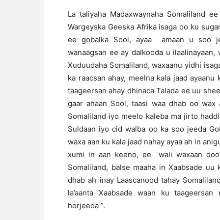
La taliyaha Madaxwaynaha Somaliland e
Wargeyska Geeska Afrika isaga oo ku sug
ee gobalka Sool, ayaa amaan u soo je
wanaagsan ee ay dalkooda u ilaalinayaan,
Xuduudaha Somaliland, waxaanu yidhi isag
ka raacsan ahay, meelna kala jaad ayaanu
taageersan ahay dhinaca Talada ee uu shee
gaar ahaan Sool, taasi waa dhab oo wax 
Somaliland iyo meelo kaleba ma jirto hadd
Suldaan iyo cid walba oo ka soo jeeda Go
waxa aan ku kala jaad nahay ayaa ah in an
xumi in aan keeno, ee wali waxaan do
Somaliland, balse maaha in Xaabsade uu 
dhab ah inay Laascanood tahay Somaliland
la’aanta Xaabsade waan ku taageersan
horjeeda ”.